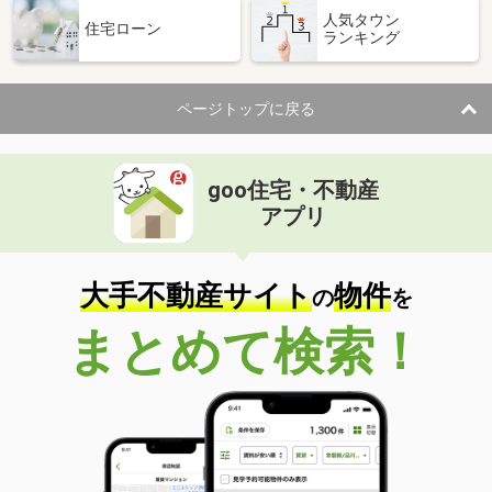
人気タウン
住宅ローン
ランキング
ページトップに戻る
goo住宅・不動産
アプリ
大手不動産サイト
物件
の
を
まとめて検索！