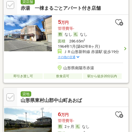
貸店舗
赤湯 一棟まるごとアパート付き店舗
5
万円
管理費等-
なし
なし
2
面積
286.65m
1964年1月(築62年8ヶ月)
ＪＲ山形新幹線 赤湯駅 徒歩19分
その他の交通
山形県南陽市赤湯
即引き渡し可
飲食店可
駅から徒歩20分以内
貸地
山形県東村山郡中山町あおば
6
万円
管理費等-
2ヶ月
なし