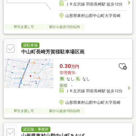
ＪＲ左沢線 羽前長崎駅 徒歩12分
山形県東村山郡中山町大字長崎
即引き渡し可
駅から徒歩15分以内
貸駐車場
中山町長崎芳賀様駐車場区画
0.30
万円
管理費等-
なし
なし
面積
-
ＪＲ左沢線 羽前長崎駅 徒歩12分
山形県東村山郡中山町大字長崎
即引き渡し可
駅から徒歩15分以内
貸店舗・事務所
山形県東村山郡中山町あおば