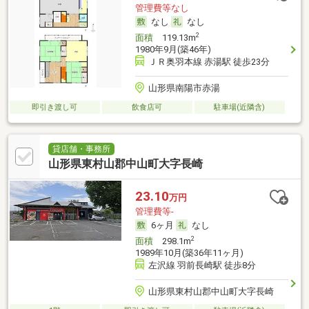
管理費等なし
なし
なし
2
面積
119.13m
1980年9月(築46年)
ＪＲ奥羽本線 赤湯駅 徒歩23分
山形県南陽市赤湯
即引き渡し可
飲食店可
駐車場(近隣含)
貸店舗・事務所
山形県東村山郡中山町大字長崎
23.10
万円
管理費等-
6ヶ月
なし
2
面積
298.1m
1989年10月(築36年11ヶ月)
左沢線 羽前長崎駅 徒歩8分
山形県東村山郡中山町大字長崎