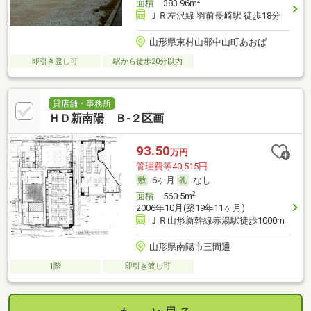
2
面積
383.96m
ＪＲ左沢線 羽前長崎駅 徒歩18分
山形県東村山郡中山町あおば
即引き渡し可
駅から徒歩20分以内
貸店舗・事務所
ＨＤ新南陽 Ｂ‐２区画
93.50
万円
管理費等40,515円
6ヶ月
なし
2
面積
560.5m
2006年10月(築19年11ヶ月)
ＪＲ山形新幹線赤湯駅徒歩1000m
山形県南陽市三間通
1階
即引き渡し可