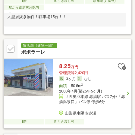
1階
即引き渡し可
駐車場(近隣含)
駅から徒歩10分以内
大型居抜き物件！駐車場15台！！
貸店舗（建物一部）
ポポラーレ
8.25
万円
管理費等2,420円
3ヶ月
なし
2
面積
50.8m
2000年4月(築26年5ヶ月)
ＪＲ奥羽本線 赤湯駅 バス7分/「赤
湯温泉口」バス停 停歩6分
山形県南陽市赤湯
1階
即引き渡し可