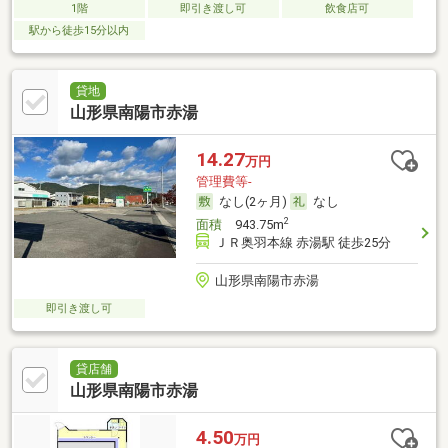
1階
即引き渡し可
飲食店可
駅から徒歩15分以内
貸地
山形県南陽市赤湯
14.27
万円
管理費等-
なし(2ヶ月)
なし
2
面積
943.75m
ＪＲ奥羽本線 赤湯駅 徒歩25分
山形県南陽市赤湯
即引き渡し可
貸店舗
山形県南陽市赤湯
4.50
万円