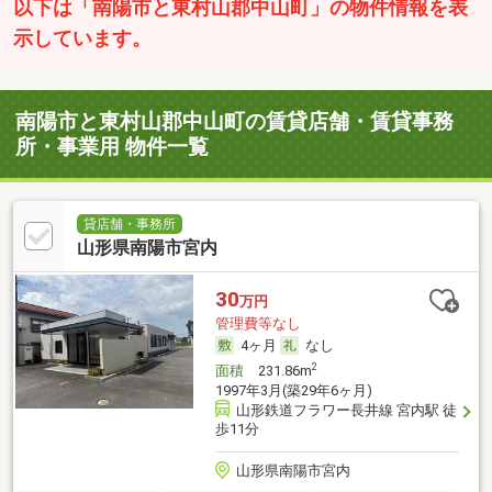
以下は「南陽市と東村山郡中山町」の物件情報を表
示しています。
南陽市と東村山郡中山町の賃貸店舗・賃貸事務
所・事業用 物件一覧
貸店舗・事務所
山形県南陽市宮内
30
万円
管理費等なし
4ヶ月
なし
2
面積
231.86m
1997年3月(築29年6ヶ月)
山形鉄道フラワー長井線 宮内駅 徒
歩11分
山形県南陽市宮内