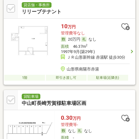
貸店舗・事務所
リリーブテナント
10
万円
管理費等なし
20万円
なし
2
面積
46.37m
1997年9月(築29年)
ＪＲ山形新幹線 赤湯駅 徒歩30分
山形県南陽市赤湯
1階
即引き渡し可
駐車場(近隣含)
貸駐車場
中山町長崎芳賀様駐車場区画
0.30
万円
管理費等-
なし
なし
面積
-