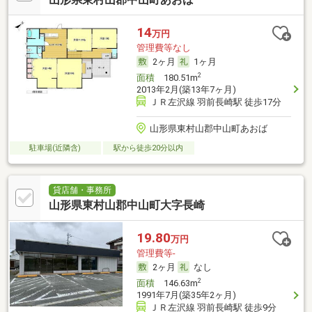
14
万円
管理費等なし
2ヶ月
1ヶ月
2
面積
180.51m
2013年2月(築13年7ヶ月)
ＪＲ左沢線 羽前長崎駅 徒歩17分
山形県東村山郡中山町あおば
駐車場(近隣含)
駅から徒歩20分以内
貸店舗・事務所
山形県東村山郡中山町大字長崎
19.80
万円
管理費等-
2ヶ月
なし
2
面積
146.63m
1991年7月(築35年2ヶ月)
ＪＲ左沢線 羽前長崎駅 徒歩9分