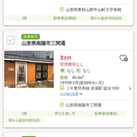
山形県東村山郡中山町大字長崎
1階
駐車場(近隣含)
駅から徒歩10分以内
貸事務所
山形県南陽市三間通
3
万円
管理費等なし
なし
なし
2
面積
49.5m
1970年3月(築56年6ヶ月)
ＪＲ奥羽本線 赤湯駅 徒歩10分
その他の交通
山形県南陽市三間通
1階
即引き渡し可
駐車場(近隣含)
駅から徒歩10分以内