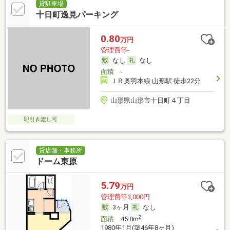
貸駐車場
十日町逸見パーキング
0.80
万円
管理費等-
なし
なし
面積
-
ＪＲ奥羽本線 山形駅 徒歩22分
山形県山形市十日町４丁目
即引き渡し可
貸店舗・事務所
ドーム東原
5.79
万円
管理費等3,000円
3ヶ月
なし
2
面積
45.8m
1980年1月(築46年8ヶ月)