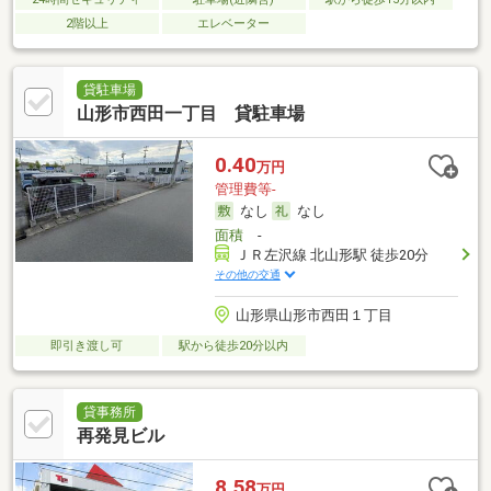
2階以上
エレベーター
貸駐車場
山形市西田一丁目 貸駐車場
0.40
万円
管理費等-
なし
なし
面積
-
ＪＲ左沢線 北山形駅 徒歩20分
その他の交通
山形県山形市西田１丁目
即引き渡し可
駅から徒歩20分以内
貸事務所
再発見ビル
8.58
万円