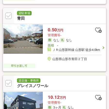
貸駐車場
青田
0.50
万円
管理費等-
なし
なし
面積
-
ＪＲ山形新幹線 山形駅 徒歩4.0km
山形県山形市青田２丁目
即引き渡し可
貸店舗・事務所
グレイスノワール
10.12
万円
管理費等-
3ヶ月
なし