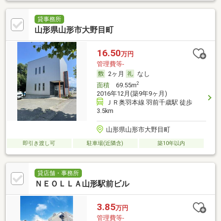
貸事務所
山形県山形市大野目町
16.50
万円
管理費等-
2ヶ月
なし
2
面積
69.55m
2016年12月(築9年9ヶ月)
ＪＲ奥羽本線 羽前千歳駅 徒歩
3.5km
山形県山形市大野目町
即引き渡し可
駐車場(近隣含)
築10年以内
貸店舗・事務所
ＮＥＯＬＬＡ山形駅前ビル
3.85
万円
管理費等-