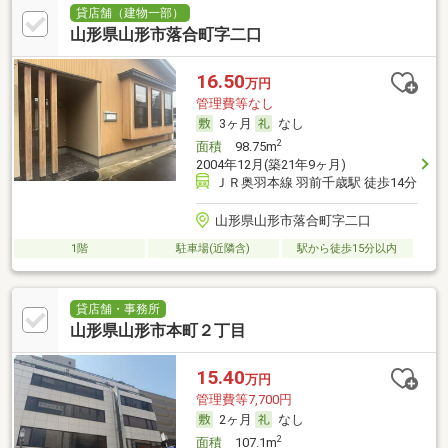
貸店舗（建物一部）
山形県山形市落合町字二口
16.50
万円
管理費等なし
3ヶ月
なし
2
面積
98.75m
2004年12月(築21年9ヶ月)
ＪＲ奥羽本線 羽前千歳駅 徒歩14分
山形県山形市落合町字二口
1階
駐車場(近隣含)
駅から徒歩15分以内
貸店舗・事務所
山形県山形市本町２丁目
15.40
万円
管理費等7,700円
2ヶ月
なし
2
面積
107.1m