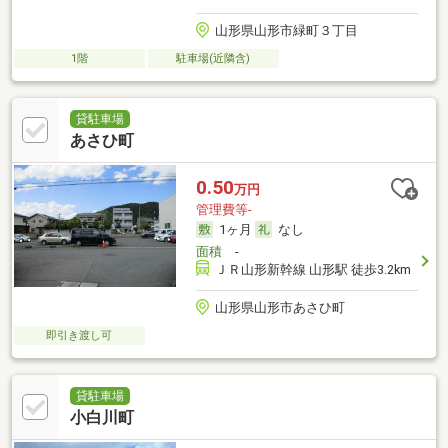
山形県山形市緑町３丁目
1階
駐車場(近隣含)
貸駐車場
あさひ町
0.50
万円
管理費等-
1ヶ月
なし
面積
-
ＪＲ山形新幹線 山形駅 徒歩3.2km
山形県山形市あさひ町
即引き渡し可
貸駐車場
小白川町