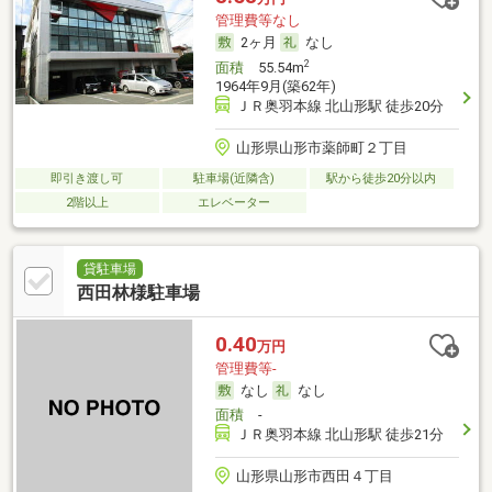
管理費等なし
2ヶ月
なし
2
面積
55.54m
1964年9月(築62年)
ＪＲ奥羽本線 北山形駅 徒歩20分
山形県山形市薬師町２丁目
即引き渡し可
駐車場(近隣含)
駅から徒歩20分以内
2階以上
エレベーター
貸駐車場
西田林様駐車場
0.40
万円
管理費等-
なし
なし
面積
-
ＪＲ奥羽本線 北山形駅 徒歩21分
山形県山形市西田４丁目