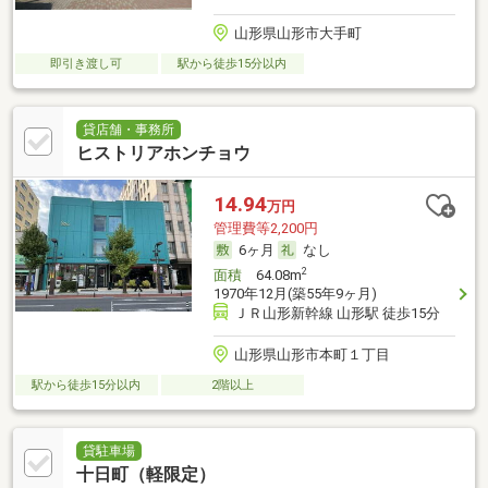
山形県山形市大手町
即引き渡し可
駅から徒歩15分以内
貸店舗・事務所
ヒストリアホンチョウ
14.94
万円
管理費等2,200円
6ヶ月
なし
2
面積
64.08m
1970年12月(築55年9ヶ月)
ＪＲ山形新幹線 山形駅 徒歩15分
山形県山形市本町１丁目
駅から徒歩15分以内
2階以上
貸駐車場
十日町（軽限定）