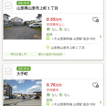
貸駐車場
山形県山形市上町１丁目
0.55
万円
管理費等なし
なし
なし
面積
-
ＪＲ山形新幹線 山形駅 徒歩15分
山形県山形市上町１丁目
即引き渡し可
駅から徒歩15分以内
貸駐車場
大手町
0.70
万円
管理費等-
なし
なし
面積
-
ＪＲ山形新幹線 山形駅 徒歩15分