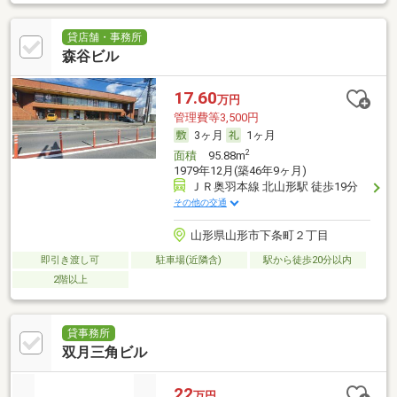
貸店舗・事務所
森谷ビル
17.60
万円
管理費等3,500円
3ヶ月
1ヶ月
2
面積
95.88m
1979年12月(築46年9ヶ月)
ＪＲ奥羽本線 北山形駅 徒歩19分
その他の交通
山形県山形市下条町２丁目
即引き渡し可
駐車場(近隣含)
駅から徒歩20分以内
2階以上
貸事務所
双月三角ビル
22
万円