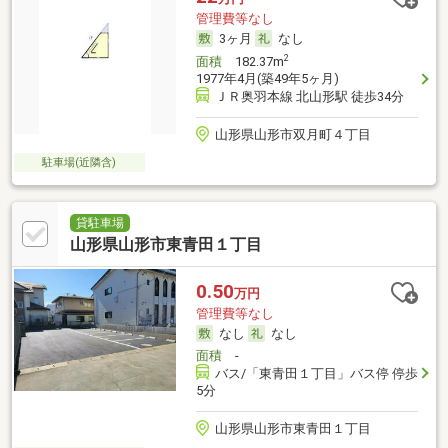
管理費等なし
3ヶ月
なし
2
面積
182.37m
1977年4月(築49年5ヶ月)
ＪＲ奥羽本線 北山形駅 徒歩34分
山形県山形市双月町４丁目
駐車場(近隣含)
貸駐車場
山形県山形市東青田１丁目
0.50
万円
管理費等なし
なし
なし
面積
-
バス/「東青田１丁目」バス停 停歩
5分
山形県山形市東青田１丁目