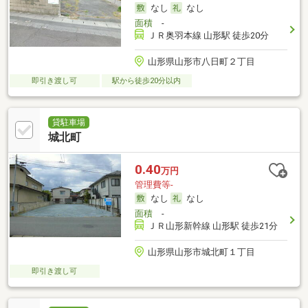
なし
なし
面積
-
ＪＲ奥羽本線 山形駅 徒歩20分
山形県山形市八日町２丁目
即引き渡し可
駅から徒歩20分以内
貸駐車場
城北町
0.40
万円
管理費等-
なし
なし
面積
-
ＪＲ山形新幹線 山形駅 徒歩21分
山形県山形市城北町１丁目
即引き渡し可