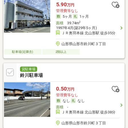
5.90
万円
管理費等なし
5ヶ月
1ヶ月
2
面積
39.74m
1997年4月(築29年5ヶ月)
ＪＲ奥羽本線 北山形駅 徒歩35分
山形県山形市鈴川町３丁目
駐車場(近隣含)
2階以上
貸駐車場
鈴川駐車場
0.50
万円
管理費等なし
なし
なし
面積
-
ＪＲ奥羽本線 北山形駅 徒歩38分
山形県山形市鈴川町３丁目