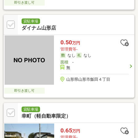
即引き渡し可
貸駐車場
ダイナム山形店
0.50
万円
管理費等-
なし
なし
面積
-
無
山形県山形市飯田４丁目
即引き渡し可
貸駐車場
幸町（軽自動車限定）
0.65
万円
管理費等-