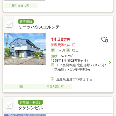
即引き渡し可
貸事務所
ミーツハウスエルンテ
14.30
万円
管理費等2,420円
3ヶ月
なし
2
面積
67.07m
1998年1月(築28年8ヶ月)
ＪＲ奥羽本線 北山形駅 バス26分/
「花楯町」バス停 停歩3分
山形県山形市花楯１丁目
1階
即引き渡し可
貸店舗・事務所
タケシンビル