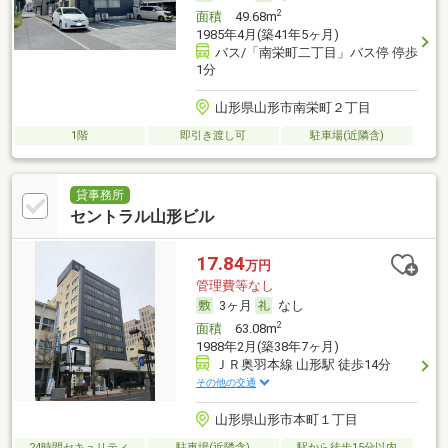
2
面積
49.68m
1985年4月(築41年5ヶ月)
バス/「南栄町二丁目」バス停 停歩
1分
山形県山形市南栄町２丁目
1階
即引き渡し可
駐車場(近隣含)
貸事務所
セントラル山形ビル
17.84
万円
管理費等なし
3ヶ月
なし
2
面積
63.08m
1988年2月(築38年7ヶ月)
ＪＲ奥羽本線 山形駅 徒歩14分
その他の交通
山形県山形市本町１丁目
24時間セキュリティ
駐車場(近隣含)
駅から徒歩15分以内