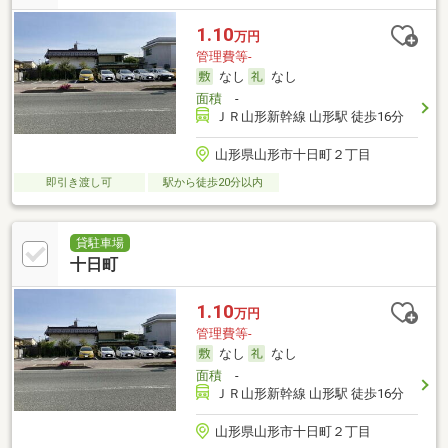
1.10
万円
管理費等-
なし
なし
面積
-
ＪＲ山形新幹線 山形駅 徒歩16分
山形県山形市十日町２丁目
即引き渡し可
駅から徒歩20分以内
貸駐車場
十日町
1.10
万円
管理費等-
なし
なし
面積
-
ＪＲ山形新幹線 山形駅 徒歩16分
山形県山形市十日町２丁目