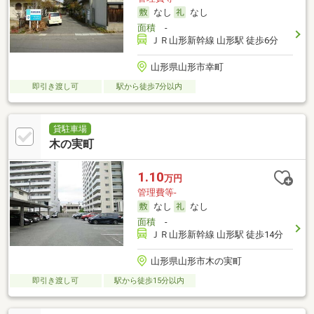
なし
なし
面積
-
ＪＲ山形新幹線 山形駅 徒歩6分
山形県山形市幸町
即引き渡し可
駅から徒歩7分以内
貸駐車場
木の実町
1.10
万円
管理費等-
なし
なし
面積
-
ＪＲ山形新幹線 山形駅 徒歩14分
山形県山形市木の実町
即引き渡し可
駅から徒歩15分以内