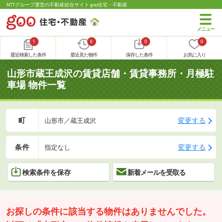
NTTグループ運営の不動産総合サイト goo住宅・不動産
1
0
0
0
最近検索した条件
最近見た物件
保存した条件
お気に入り
山形市蔵王成沢の賃貸店舗・賃貸事務所・月極駐
車場 物件一覧
町
変更する
山形市／蔵王成沢
条件
変更する
指定なし
検索条件を保存
新着メールを受取る
お探しの条件に該当する物件はありませんでした。