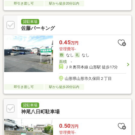
即引き渡し可
駅から徒歩20分以内
貸駐車場
佐藤パーキング
0.45
万円
管理費等-
なし
なし
面積
-
ＪＲ奥羽本線 山形駅 徒歩17分
山形県山形市久保田２丁目
即引き渡し可
駅から徒歩20分以内
貸駐車場
神尾八日町駐車場
0.50
万円
管理費等-