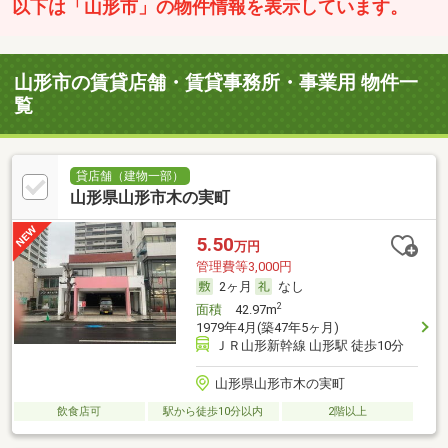
以下は「山形市」の物件情報を表示しています。
山形市の賃貸店舗・賃貸事務所・事業用 物件一
覧
貸店舗（建物一部）
山形県山形市木の実町
5.50
万円
管理費等3,000円
2ヶ月
なし
2
面積
42.97m
1979年4月(築47年5ヶ月)
ＪＲ山形新幹線 山形駅 徒歩10分
山形県山形市木の実町
飲食店可
駅から徒歩10分以内
2階以上