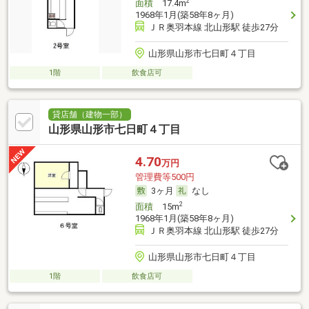
2
面積
17.4m
1968年1月(築58年8ヶ月)
ＪＲ奥羽本線 北山形駅 徒歩27分
山形県山形市七日町４丁目
1階
飲食店可
貸店舗（建物一部）
山形県山形市七日町４丁目
4.70
万円
管理費等500円
3ヶ月
なし
2
面積
15m
1968年1月(築58年8ヶ月)
ＪＲ奥羽本線 北山形駅 徒歩27分
山形県山形市七日町４丁目
1階
飲食店可