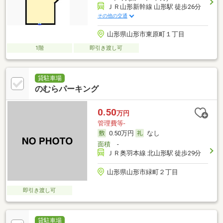
ＪＲ山形新幹線 山形駅 徒歩26分
その他の交通
山形県山形市東原町１丁目
1階
即引き渡し可
貸駐車場
のむらパーキング
0.50
万円
管理費等-
0.50万円
なし
面積
-
ＪＲ奥羽本線 北山形駅 徒歩29分
山形県山形市緑町２丁目
即引き渡し可
貸駐車場