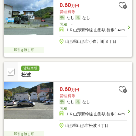
0.60
万円
管理費等-
なし
なし
面積
-
ＪＲ山形新幹線 山形駅 徒歩3.4km
山形県山形市小白川町３丁目
即引き渡し可
貸駐車場
松波
0.60
万円
管理費等-
なし
なし
面積
-
ＪＲ山形新幹線 山形駅 徒歩3.4km
山形県山形市松波４丁目
即引き渡し可