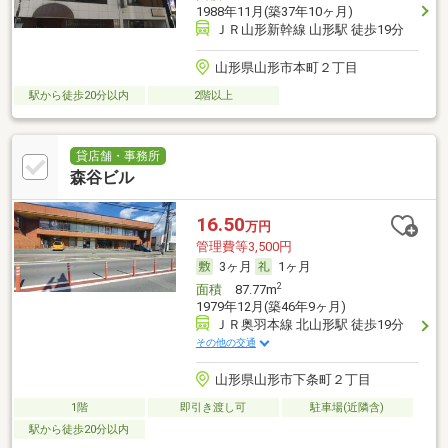
1988年11月(築37年10ヶ月)
ＪＲ山形新幹線 山形駅 徒歩19分
山形県山形市本町２丁目
駅から徒歩20分以内
2階以上
貸店舗・事務所
森谷ビル
16.50
万円
管理費等3,500円
3ヶ月
1ヶ月
2
面積
87.77m
1979年12月(築46年9ヶ月)
ＪＲ奥羽本線 北山形駅 徒歩19分
その他の交通
山形県山形市下条町２丁目
1階
即引き渡し可
駐車場(近隣含)
駅から徒歩20分以内