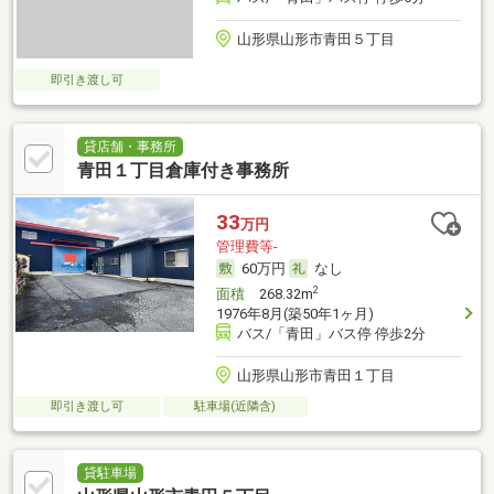
山形県山形市青田５丁目
即引き渡し可
貸店舗・事務所
青田１丁目倉庫付き事務所
33
万円
管理費等-
60万円
なし
2
面積
268.32m
1976年8月(築50年1ヶ月)
バス/「青田」バス停 停歩2分
山形県山形市青田１丁目
即引き渡し可
駐車場(近隣含)
貸駐車場