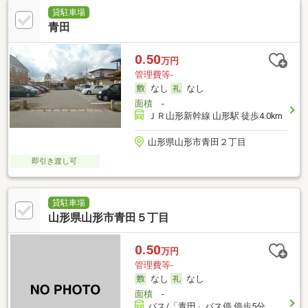
貸駐車場
青田
0.50
万円
管理費等-
なし
なし
面積
-
ＪＲ山形新幹線 山形駅 徒歩4.0km
山形県山形市青田２丁目
即引き渡し可
貸駐車場
山形県山形市青田５丁目
0.50
万円
管理費等-
なし
なし
面積
-
バス/「青田」バス停 停歩5分