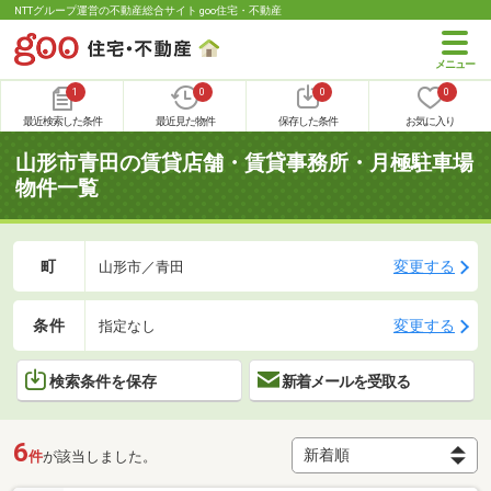
NTTグループ運営の不動産総合サイト goo住宅・不動産
1
0
0
0
最近検索した条件
最近見た物件
保存した条件
お気に入り
山形市青田の賃貸店舗・賃貸事務所・月極駐車場
物件一覧
町
変更する
山形市／青田
条件
変更する
指定なし
検索条件を保存
新着メールを受取る
6
件
が該当しました。