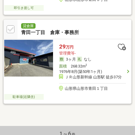
即引き渡し可
貸倉庫
青田一丁目 倉庫・事務所
29
万円
管理費等-
3ヶ月
なし
2
面積
268.32m
1976年8月(築50年1ヶ月)
ＪＲ山形新幹線 山形駅 徒歩37分
山形県山形市青田１丁目
駐車場(近隣含)
1～6
件