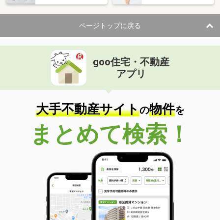
ページトップに戻る
goo住宅・不動産
アプリ
大手不動産サイト
物件
の
を
まとめて検索！