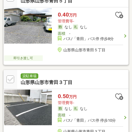
山形県山形市青田５丁目
0.40
万円
管理費等-
なし
なし
面積
-
バス/「青田」バス停 停歩8分
山形県山形市青田５丁目
即引き渡し可
貸駐車場
山形県山形市青田３丁目
0.50
万円
管理費等-
なし
なし
面積
-
バス/「青田」バス停 停歩10分
山形県山形市青田３丁目