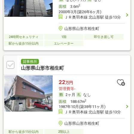
2
面積
3.6m
2000年3月(築26年6ヶ月)
ＪＲ奥羽本線 北山形駅 徒歩13分
山形県山形市相生町
24時間セキュリティ
1階
即引き渡し可
駅から徒歩15分以内
エレベーター
貸事務所
山形県山形市相生町
22
万円
管理費等-
2ヶ月
なし
2
面積
188.67m
1987年10月(築38年11ヶ月)
ＪＲ奥羽本線 北山形駅 徒歩13分
山形県山形市相生町
駅から徒歩15分以内
2階以上