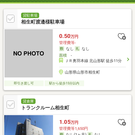
貸駐車場
相生町渡邉様駐車場
0.50
万円
管理費等-
なし
なし
面積
-
ＪＲ奥羽本線 北山形駅 徒歩11分
山形県山形市相生町
即引き渡し可
駅から徒歩15分以内
貸倉庫
トランクルーム相生町
1.05
万円
管理費等1,650円
なし(1ヶ月)
なし