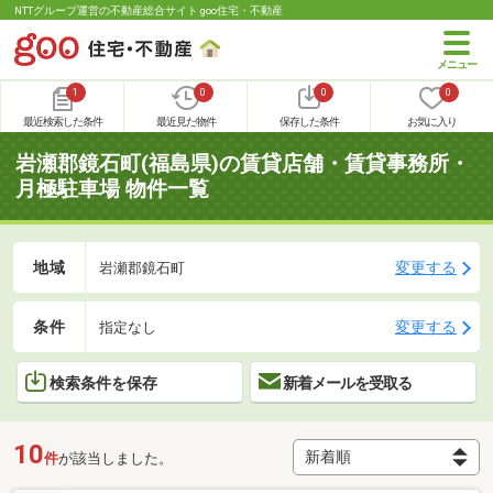
NTTグループ運営の不動産総合サイト goo住宅・不動産
1
0
0
0
最近検索した条件
最近見た物件
保存した条件
お気に入り
岩瀬郡鏡石町(福島県)の賃貸店舗・賃貸事務所・
月極駐車場 物件一覧
地域
変更する
岩瀬郡鏡石町
条件
変更する
指定なし
検索条件を保存
新着メールを受取る
10
件
が該当しました。