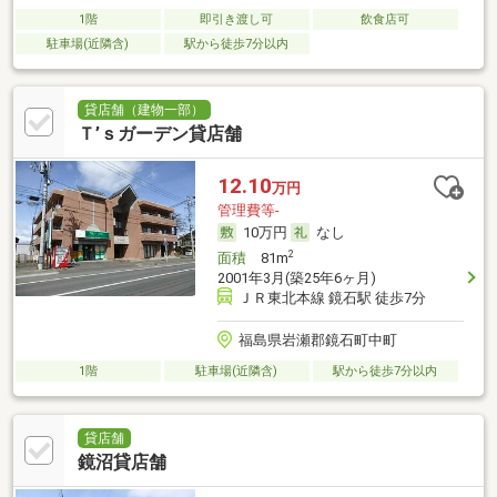
1階
即引き渡し可
飲食店可
駐車場(近隣含)
駅から徒歩7分以内
貸店舗（建物一部）
Ｔ’ｓガーデン貸店舗
12.10
万円
管理費等-
10万円
なし
2
面積
81m
2001年3月(築25年6ヶ月)
ＪＲ東北本線 鏡石駅 徒歩7分
福島県岩瀬郡鏡石町中町
1階
駐車場(近隣含)
駅から徒歩7分以内
貸店舗
鏡沼貸店舗