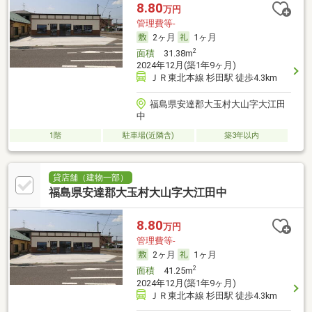
8.80
万円
管理費等-
2ヶ月
1ヶ月
2
面積
31.38m
2024年12月(築1年9ヶ月)
ＪＲ東北本線 杉田駅 徒歩4.3km
福島県安達郡大玉村大山字大江田
中
1階
駐車場(近隣含)
築3年以内
貸店舗（建物一部）
福島県安達郡大玉村大山字大江田中
8.80
万円
管理費等-
2ヶ月
1ヶ月
2
面積
41.25m
2024年12月(築1年9ヶ月)
ＪＲ東北本線 杉田駅 徒歩4.3km