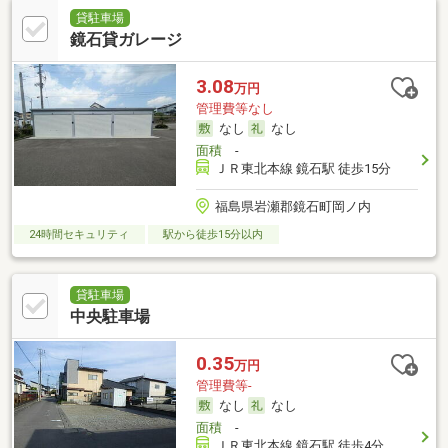
貸駐車場
鏡石貸ガレージ
3.08
万円
管理費等なし
なし
なし
面積
-
ＪＲ東北本線 鏡石駅 徒歩15分
福島県岩瀬郡鏡石町岡ノ内
24時間セキュリティ
駅から徒歩15分以内
貸駐車場
中央駐車場
0.35
万円
管理費等-
なし
なし
面積
-
ＪＲ東北本線 鏡石駅 徒歩4分