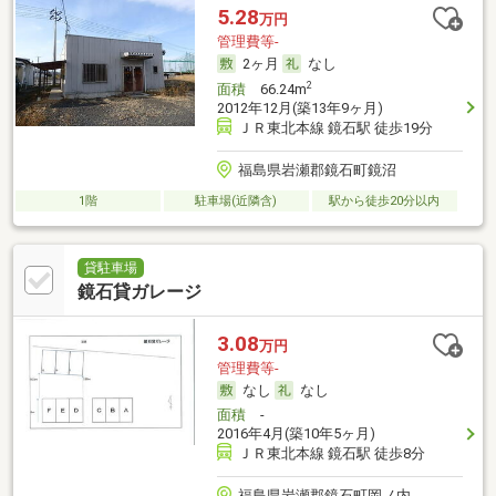
5.28
万円
管理費等-
2ヶ月
なし
2
面積
66.24m
2012年12月(築13年9ヶ月)
ＪＲ東北本線 鏡石駅 徒歩19分
福島県岩瀬郡鏡石町鏡沼
1階
駐車場(近隣含)
駅から徒歩20分以内
貸駐車場
鏡石貸ガレージ
3.08
万円
管理費等-
なし
なし
面積
-
2016年4月(築10年5ヶ月)
ＪＲ東北本線 鏡石駅 徒歩8分
福島県岩瀬郡鏡石町岡ノ内