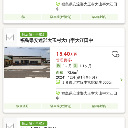
福島県安達郡大玉村大山字大江田
中
1階
駐車場(近隣含)
築3年以内
貸店舗・事務所
福島県安達郡大玉村大山字大江田中
15.40
万円
管理費等-
3ヶ月
1.1ヶ月
2
面積
72.6m
2024年12月(築1年9ヶ月)
ＪＲ東北本線本宮駅徒歩5000m
福島県安達郡大玉村大山字大江田
中
飲食店可
駐車場(近隣含)
築3年以内
貸店舗・事務所