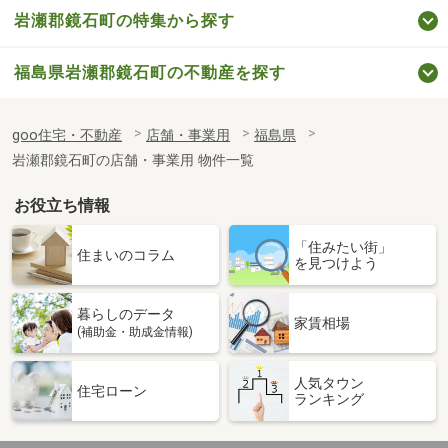
岩瀬郡鏡石町の特集から探す
福島県岩瀬郡鏡石町の不動産を探す
goo住宅・不動産
店舗・事業用
福島県
岩瀬郡鏡石町の店舗・事業用 物件一覧
お役立ち情報
「住みたい街」
住まいのコラム
を見つけよう
暮らしのデータ
家賃相場
(補助金・助成金情報)
人気タウン
住宅ローン
ランキング