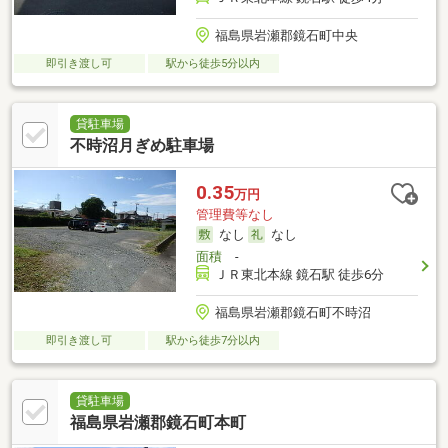
福島県岩瀬郡鏡石町中央
即引き渡し可
駅から徒歩5分以内
貸駐車場
不時沼月ぎめ駐車場
0.35
万円
管理費等なし
なし
なし
面積
-
ＪＲ東北本線 鏡石駅 徒歩6分
福島県岩瀬郡鏡石町不時沼
即引き渡し可
駅から徒歩7分以内
貸駐車場
福島県岩瀬郡鏡石町本町