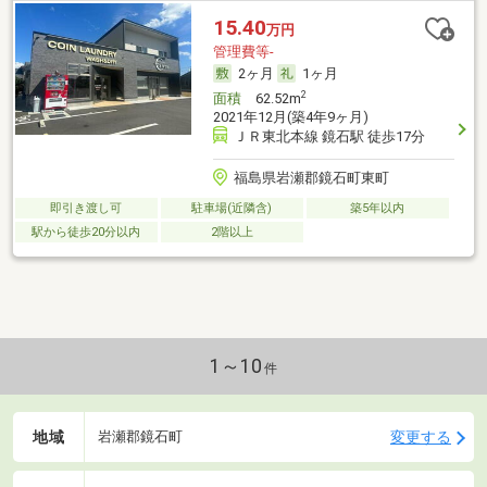
15.40
万円
管理費等-
2ヶ月
1ヶ月
2
面積
62.52m
2021年12月(築4年9ヶ月)
ＪＲ東北本線 鏡石駅 徒歩17分
福島県岩瀬郡鏡石町東町
即引き渡し可
駐車場(近隣含)
築5年以内
駅から徒歩20分以内
2階以上
1～10
件
地域
変更する
岩瀬郡鏡石町