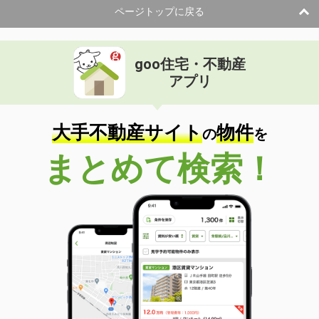
ページトップに戻る
goo住宅・不動産
アプリ
大手不動産サイト
物件
の
を
まとめて検索！