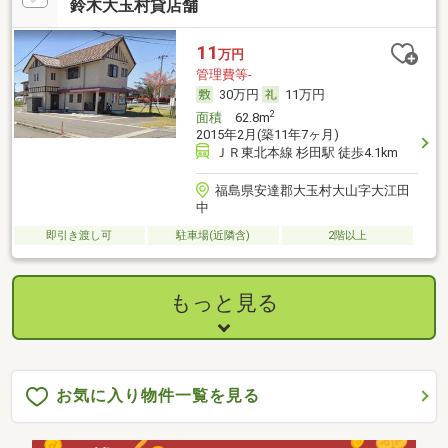
鈴木大玉村貸店舗
11
万円
管理費等-
30万円
11万円
2
面積
62.8m
2015年2月(築11年7ヶ月)
ＪＲ東北本線 杉田駅 徒歩4.1km
福島県安達郡大玉村大山字大江田
中
即引き渡し可
駐車場(近隣含)
2階以上
もっと見る
お気に入り物件一覧を見る