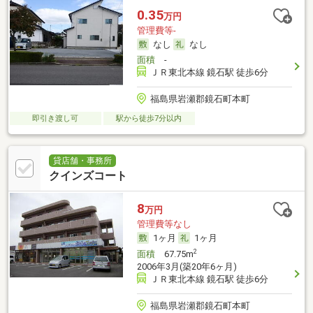
0.35
万円
管理費等-
なし
なし
面積
-
ＪＲ東北本線 鏡石駅 徒歩6分
福島県岩瀬郡鏡石町本町
即引き渡し可
駅から徒歩7分以内
貸店舗・事務所
クインズコート
8
万円
管理費等なし
1ヶ月
1ヶ月
2
面積
67.75m
2006年3月(築20年6ヶ月)
ＪＲ東北本線 鏡石駅 徒歩6分
福島県岩瀬郡鏡石町本町