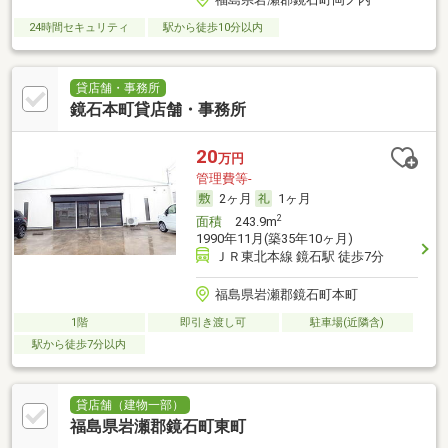
24時間セキュリティ
駅から徒歩10分以内
貸店舗・事務所
鏡石本町貸店舗・事務所
20
万円
管理費等-
2ヶ月
1ヶ月
2
面積
243.9m
1990年11月(築35年10ヶ月)
ＪＲ東北本線 鏡石駅 徒歩7分
福島県岩瀬郡鏡石町本町
1階
即引き渡し可
駐車場(近隣含)
駅から徒歩7分以内
貸店舗（建物一部）
福島県岩瀬郡鏡石町東町