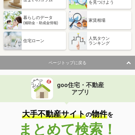
を見つけよう
暮らしのデータ
家賃相場
(補助金・助成金情報)
人気タウン
住宅ローン
ランキング
ページトップに戻る
goo住宅・不動産
アプリ
大手不動産サイト
物件
の
を
まとめて検索！