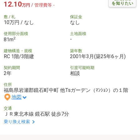
12.10
を知りたい
/ 管理費等 -
万円
敷 / 礼
保証金
10万円 / なし
なし
使用部分面積
土地面積
2
-
81m
建物構造・規模
築年数
RC 1階/3階建
2001年3月(築25年6ヶ月)
契約期間
引渡可能時期
2年
相談
住所
福島県岩瀬郡鏡石町中町 他Tsガーデン（ﾏﾝｼｮﾝ）の１階
地図
交通
ＪＲ東北本線 鏡石駅 徒歩7分
乗り換え検索