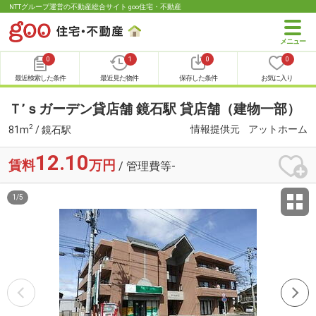
NTTグループ運営の不動産総合サイト goo住宅・不動産
0
1
0
0
最近検索した条件
最近見た物件
保存した条件
お気に入り
Ｔ’ｓガーデン貸店舗 鏡石駅 貸店舗（建物一部）
2
情報提供元
アットホーム
81m
/ 鏡石駅
12.10
賃料
万円
/ 管理費等-
1
/
5