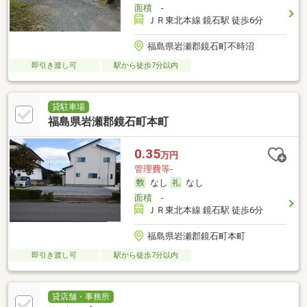
面積
-
ＪＲ東北本線 鏡石駅 徒歩6分
福島県岩瀬郡鏡石町不時沼
即引き渡し可
駅から徒歩7分以内
貸駐車場
福島県岩瀬郡鏡石町本町
0.35
万円
管理費等-
なし
なし
面積
-
ＪＲ東北本線 鏡石駅 徒歩6分
福島県岩瀬郡鏡石町本町
即引き渡し可
駅から徒歩7分以内
貸店舗・事務所