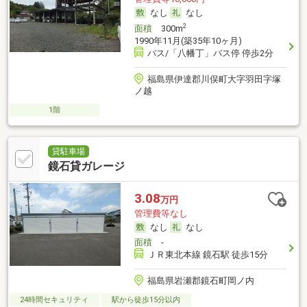
なし
なし
2
面積
300m
1990年11月(築35年10ヶ月)
バス/「八幡丁」バス停 停歩2分
福島県伊達郡川俣町大字羽田字塚
ノ越
1階
貸駐車場
鏡石貸ガレージ
3.08
万円
管理費等なし
なし
なし
面積
-
ＪＲ東北本線 鏡石駅 徒歩15分
福島県岩瀬郡鏡石町岡ノ内
24時間セキュリティ
駅から徒歩15分以内