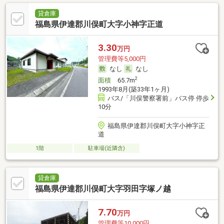
貸倉庫
福島県伊達郡川俣町大字小神字正道
3.30
万円
管理費等5,000円
なし
なし
2
面積
65.7m
1993年8月(築33年1ヶ月)
バス/「川俣警察署前」バス停 停歩
10分
福島県伊達郡川俣町大字小神字正
道
1階
駐車場(近隣含)
貸倉庫
福島県伊達郡川俣町大字羽田字塚ノ越
7.70
万円
管理費等10,000円