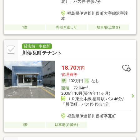
北）」バス停 停歩7分
福島県伊達郡川俣町大字鶴沢字滝
本
1階
即引き渡し可
駐車場(近隣含)
貸店舗・事務所
川俣瓦町テナント
18.70
万円
管理費等-
102万円
なし
2
面積
72.04m
2006年10月(築19年11ヶ月)
ＪＲ東北本線 福島駅 バス46分/
「川俣町」バス停 停歩1分
福島県伊達郡川俣町字瓦町
1階
駐車場(近隣含)