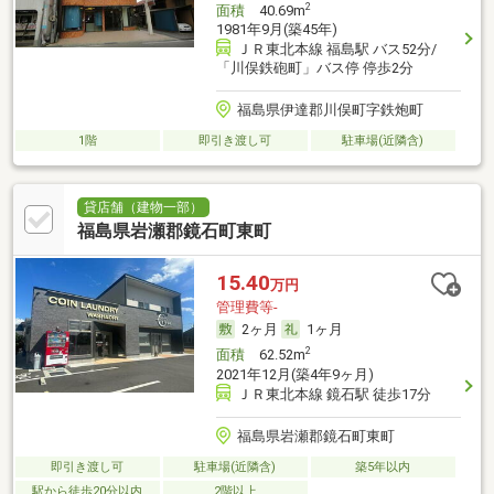
2
面積
40.69m
1981年9月(築45年)
ＪＲ東北本線 福島駅 バス52分/
「川俣鉄砲町」バス停 停歩2分
福島県伊達郡川俣町字鉄炮町
1階
即引き渡し可
駐車場(近隣含)
貸店舗（建物一部）
福島県岩瀬郡鏡石町東町
15.40
万円
管理費等-
2ヶ月
1ヶ月
2
面積
62.52m
2021年12月(築4年9ヶ月)
ＪＲ東北本線 鏡石駅 徒歩17分
福島県岩瀬郡鏡石町東町
即引き渡し可
駐車場(近隣含)
築5年以内
駅から徒歩20分以内
2階以上