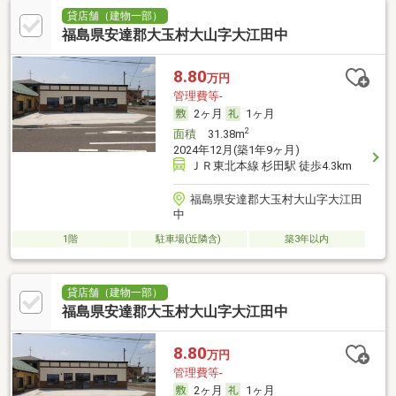
貸店舗（建物一部）
福島県安達郡大玉村大山字大江田中
8.80
万円
管理費等-
2ヶ月
1ヶ月
2
面積
31.38m
2024年12月(築1年9ヶ月)
ＪＲ東北本線 杉田駅 徒歩4.3km
福島県安達郡大玉村大山字大江田
中
1階
駐車場(近隣含)
築3年以内
貸店舗（建物一部）
福島県安達郡大玉村大山字大江田中
8.80
万円
管理費等-
2ヶ月
1ヶ月