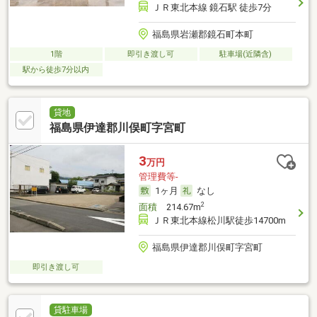
ＪＲ東北本線 鏡石駅 徒歩7分
福島県岩瀬郡鏡石町本町
1階
即引き渡し可
駐車場(近隣含)
駅から徒歩7分以内
貸地
福島県伊達郡川俣町字宮町
3
万円
管理費等-
1ヶ月
なし
2
面積
214.67m
ＪＲ東北本線松川駅徒歩14700m
福島県伊達郡川俣町字宮町
即引き渡し可
貸駐車場