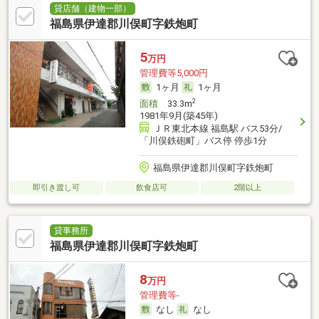
貸店舗（建物一部）
福島県伊達郡川俣町字鉄炮町
5
万円
管理費等5,000円
1ヶ月
1ヶ月
2
面積
33.3m
1981年9月(築45年)
ＪＲ東北本線 福島駅 バス53分/
「川俣鉄砲町」バス停 停歩1分
福島県伊達郡川俣町字鉄炮町
即引き渡し可
飲食店可
2階以上
貸事務所
福島県伊達郡川俣町字鉄炮町
8
万円
管理費等-
なし
なし