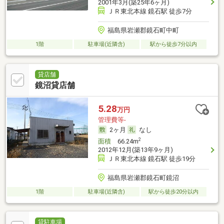
2001年3月(築25年6ヶ月)
ＪＲ東北本線 鏡石駅 徒歩7分
福島県岩瀬郡鏡石町中町
1階
駐車場(近隣含)
駅から徒歩7分以内
貸店舗
鏡沼貸店舗
5.28
万円
管理費等-
2ヶ月
なし
2
面積
66.24m
2012年12月(築13年9ヶ月)
ＪＲ東北本線 鏡石駅 徒歩19分
福島県岩瀬郡鏡石町鏡沼
1階
駐車場(近隣含)
駅から徒歩20分以内
貸駐車場