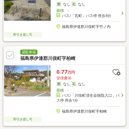
なし
なし
面積
-
バス/「瓦町」バス停 停歩5分
福島県伊達郡川俣町字竹ノ内
即引き渡し可
貸駐車場
福島県伊達郡川俣町字柏崎
0.77
万円
管理費等-
なし
なし
面積
-
バス/「川俣町済生会病院入口」バ
ス停 停歩1分
福島県伊達郡川俣町字柏崎
即引き渡し可