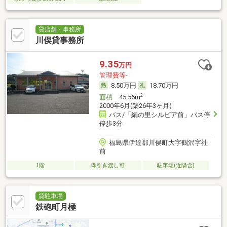
貸店舗・事務所
川俣貸事務所
9.35
万円
管理費等-
8.50万円
18.70万円
2
面積
45.56m
2000年6月(築26年3ヶ月)
バス/「絹の里シルビア前」バス停
停歩3分
福島県伊達郡川俣町大字鶴沢字社
前
1階
即引き渡し可
駐車場(近隣含)
貸駐車場
鉄砲町月極