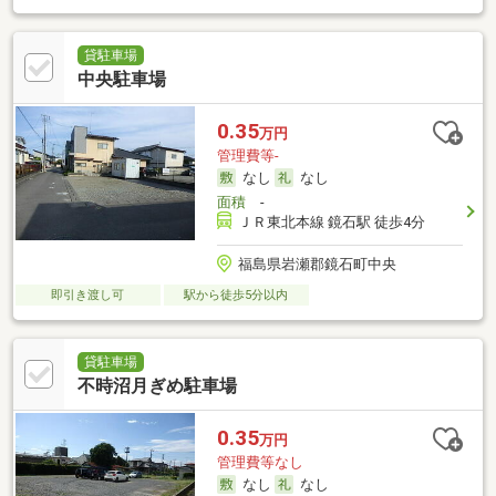
貸駐車場
中央駐車場
0.35
万円
管理費等-
なし
なし
面積
-
ＪＲ東北本線 鏡石駅 徒歩4分
福島県岩瀬郡鏡石町中央
即引き渡し可
駅から徒歩5分以内
貸駐車場
不時沼月ぎめ駐車場
0.35
万円
管理費等なし
なし
なし