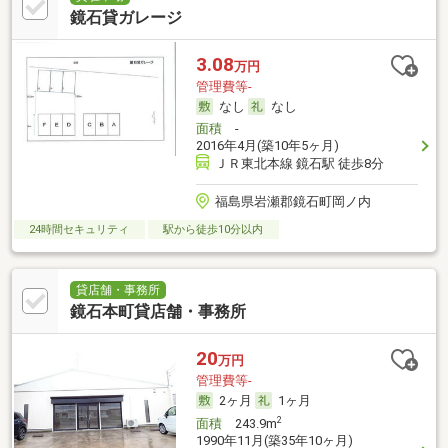
鏡石貸ガレージ
3.08
万円
管理費等-
なし
なし
面積
-
2016年4月(築10年5ヶ月)
ＪＲ東北本線 鏡石駅 徒歩8分
福島県岩瀬郡鏡石町岡ノ内
24時間セキュリティ
駅から徒歩10分以内
貸店舗・事務所
鏡石本町貸店舗・事務所
20
万円
管理費等-
2ヶ月
1ヶ月
2
面積
243.9m
1990年11月(築35年10ヶ月)