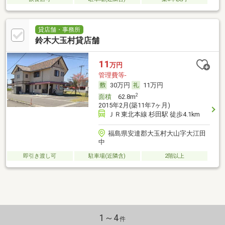
貸店舗・事務所
鈴木大玉村貸店舗
11
万円
管理費等-
30万円
11万円
2
面積
62.8m
2015年2月(築11年7ヶ月)
ＪＲ東北本線 杉田駅 徒歩4.1km
福島県安達郡大玉村大山字大江田
中
即引き渡し可
駐車場(近隣含)
2階以上
1～4
件