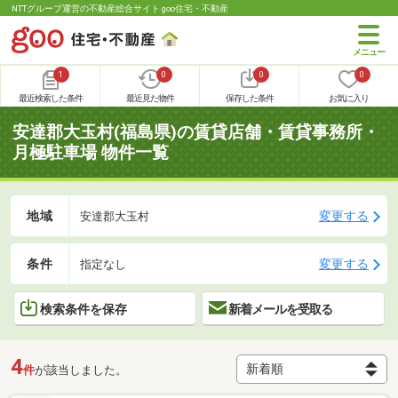
NTTグループ運営の不動産総合サイト goo住宅・不動産
1
0
0
0
最近検索した条件
最近見た物件
保存した条件
お気に入り
安達郡大玉村(福島県)の賃貸店舗・賃貸事務所・
月極駐車場 物件一覧
地域
変更する
安達郡大玉村
条件
変更する
指定なし
検索条件を保存
新着メールを受取る
4
件
が該当しました。