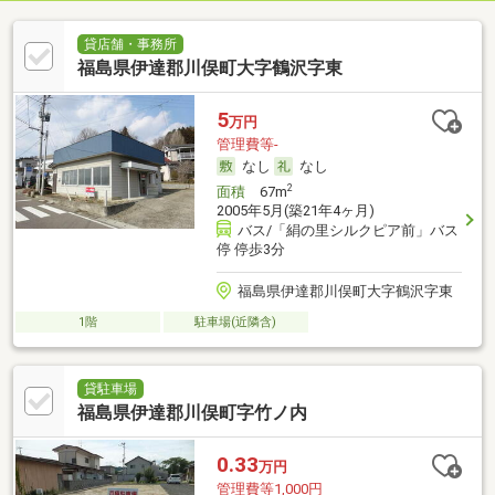
貸店舗・事務所
福島県伊達郡川俣町大字鶴沢字東
5
万円
管理費等-
なし
なし
2
面積
67m
2005年5月(築21年4ヶ月)
バス/「絹の里シルクピア前」バス
停 停歩3分
福島県伊達郡川俣町大字鶴沢字東
1階
駐車場(近隣含)
貸駐車場
福島県伊達郡川俣町字竹ノ内
0.33
万円
管理費等1,000円