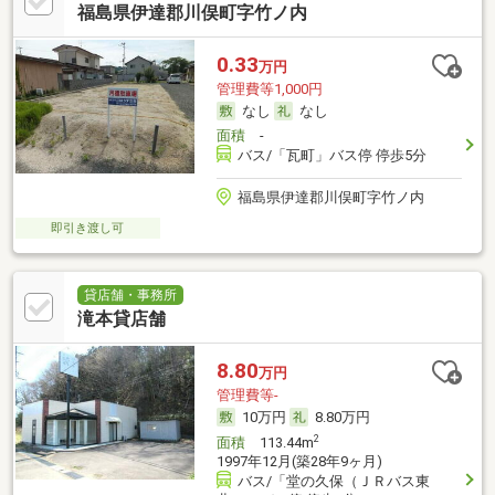
福島県伊達郡川俣町字竹ノ内
0.33
万円
管理費等1,000円
なし
なし
面積
-
バス/「瓦町」バス停 停歩5分
福島県伊達郡川俣町字竹ノ内
即引き渡し可
貸店舗・事務所
滝本貸店舗
8.80
万円
管理費等-
10万円
8.80万円
2
面積
113.44m
1997年12月(築28年9ヶ月)
バス/「堂の久保（ＪＲバス東