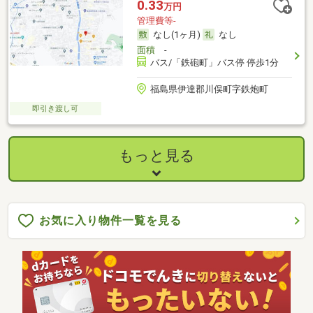
0.33
万円
管理費等-
なし(1ヶ月)
なし
面積
-
バス/「鉄砲町」バス停 停歩1分
福島県伊達郡川俣町字鉄炮町
即引き渡し可
もっと見る
お気に入り物件一覧を見る