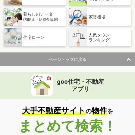
暮らしのデータ
家賃相場
(補助金・助成金情報)
人気タウン
住宅ローン
ランキング
ページトップに戻る
goo住宅・不動産
アプリ
大手不動産サイト
物件
の
を
まとめて検索！