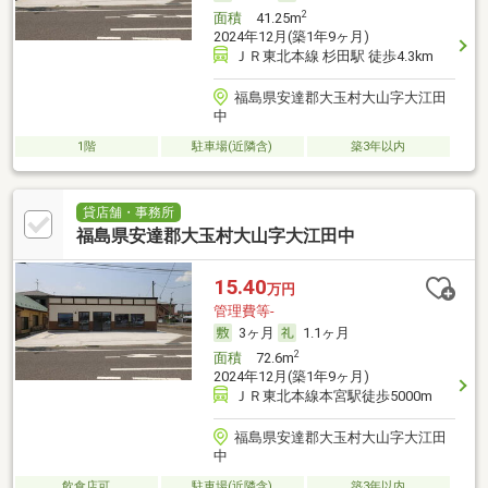
2
面積
41.25m
2024年12月(築1年9ヶ月)
ＪＲ東北本線 杉田駅 徒歩4.3km
福島県安達郡大玉村大山字大江田
中
1階
駐車場(近隣含)
築3年以内
貸店舗・事務所
福島県安達郡大玉村大山字大江田中
15.40
万円
管理費等-
3ヶ月
1.1ヶ月
2
面積
72.6m
2024年12月(築1年9ヶ月)
ＪＲ東北本線本宮駅徒歩5000m
福島県安達郡大玉村大山字大江田
中
飲食店可
駐車場(近隣含)
築3年以内