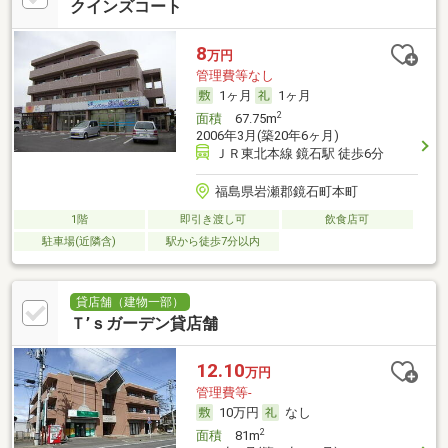
クインズコート
8
万円
管理費等なし
1ヶ月
1ヶ月
2
面積
67.75m
2006年3月(築20年6ヶ月)
ＪＲ東北本線 鏡石駅 徒歩6分
福島県岩瀬郡鏡石町本町
1階
即引き渡し可
飲食店可
駐車場(近隣含)
駅から徒歩7分以内
貸店舗（建物一部）
Ｔ’ｓガーデン貸店舗
12.10
万円
管理費等-
10万円
なし
2
面積
81m