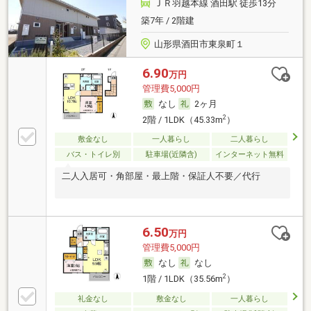
ＪＲ羽越本線 酒田駅 徒歩13分
築7年 / 2階建
山形県酒田市東泉町１
6.90
万円
管理費5,000円
なし
2ヶ月
2
2階 / 1LDK（45.33m
）
敷金なし
一人暮らし
二人暮らし
バス・トイレ別
駐車場(近隣含)
インターネット無料
二人入居可・角部屋・最上階・保証人不要／代行
6.50
万円
管理費5,000円
なし
なし
2
1階 / 1LDK（35.56m
）
礼金なし
敷金なし
一人暮らし