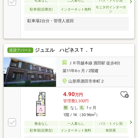
礼金なし
二人暮らし
バス・トイレ別
モニタ付インターホ
駐車場(近隣含)
インターネット無料
ン
駐車場2台分・管理人巡回
ジュエル ハピネスＴ．Ｔ
賃貸アパート
ＪＲ羽越本線 酒田駅 徒歩8分
築11年6ヶ月 / 2階建
山形県酒田市幸町２
4.90
万円
管理費2,300円
なし
1ヶ月
2
1階 / 1K（30.96m
）
敷金なし
一人暮らし
バス・トイレ別
駐車場(近隣含)
インターネット無料
角部屋