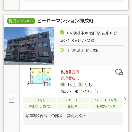
ヒーローマンション御成町
賃貸マンション
ＪＲ羽越本線 酒田駅 徒歩10分
築24年8ヶ月 / 3階建
山形県酒田市御成町
6.50
万円
管理費なし
1ヶ月
なし
2
1階 / 3LDK（74.25m
）
礼金なし
ファミリー
バス・トイレ別
駐車場(近隣含)
角部屋
収納スペース
駐車場2台分・角部屋・管理人巡回