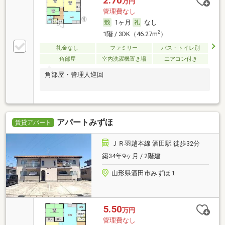
2.70
万円
管理費なし
1ヶ月
なし
2
1階 / 3DK（46.27m
）
礼金なし
ファミリー
バス・トイレ別
角部屋
室内洗濯機置き場
エアコン付き
角部屋・管理人巡回
アパートみずほ
賃貸アパート
ＪＲ羽越本線 酒田駅 徒歩32分
築34年9ヶ月 / 2階建
山形県酒田市みずほ１
5.50
万円
管理費なし