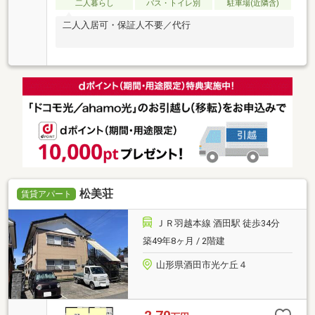
二人暮らし
バス・トイレ別
駐車場(近隣含)
二人入居可・保証人不要／代行
松美荘
賃貸アパート
ＪＲ羽越本線 酒田駅 徒歩34分
築49年8ヶ月 / 2階建
山形県酒田市光ケ丘４