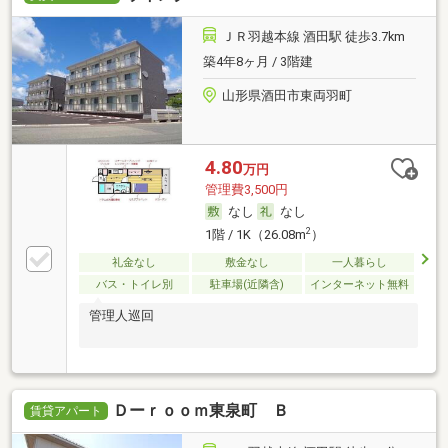
ＪＲ羽越本線 酒田駅 徒歩3.7km
築4年8ヶ月 / 3階建
山形県酒田市東両羽町
4.80
万円
管理費3,500円
なし
なし
2
1階 / 1K（26.08m
）
礼金なし
敷金なし
一人暮らし
バス・トイレ別
駐車場(近隣含)
インターネット無料
管理人巡回
Ｄーｒｏｏｍ東泉町 Ｂ
賃貸アパート