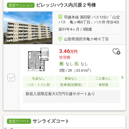
ビレッジハウス内川原２号棟
賃貸マンション
羽越本線 酒田駅 バス13分/「山交
バス 亀ヶ崎6丁目」バス停 停歩4分
築51年4ヶ月 / 5階建
山形県酒田市亀ケ崎６丁目
3.46
万円
管理費-
なし
なし
2
3階 / 2K（33.61m
）
礼金なし
敷金なし
二人暮らし
バス・トイレ別
駐車場(近隣含)
角部屋
新規入居限定最大3万円引越サポートあり
サンライズコート
賃貸アパート