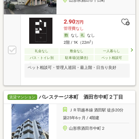
山形県酒田市千日町
2.90
万円
管理費なし
なし
なし
2
2階 / 1K（22m
）
礼金なし
敷金なし
一人暮らし
バス・トイレ別
駐車場(近隣含)
ペット相談可
ペット相談可・管理人巡回・最上階・日当り良好
パレステージ本町 酒田市中町２丁目
賃貸マンション
ＪＲ羽越本線 酒田駅 徒歩20分
築25年6ヶ月 / 4階建
山形県酒田市中町２