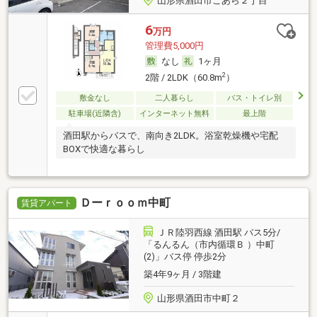
山形県酒田市こあら２丁目
6
万円
管理費5,000円
なし
1ヶ月
2
2階 / 2LDK（60.8m
）
敷金なし
二人暮らし
バス・トイレ別
駐車場(近隣含)
インターネット無料
最上階
酒田駅からバスで、南向き2LDK。浴室乾燥機や宅配
BOXで快適な暮らし
Ｄーｒｏｏｍ中町
賃貸アパート
ＪＲ陸羽西線 酒田駅 バス5分/
「るんるん（市内循環Ｂ ）中町
(2)」バス停 停歩2分
築4年9ヶ月 / 3階建
山形県酒田市中町２