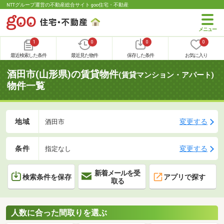
NTTグループ運営の不動産総合サイト goo住宅・不動産
1
0
0
0
最近検索した条件
最近見た物件
保存した条件
お気に入り
酒田市(山形県)の賃貸物件
(賃貸マンション・アパート)
物件一覧
地域
変更する
酒田市
条件
変更する
指定なし
新着メールを受
検索条件を保存
アプリで探す
取る
人数に合った間取りを選ぶ