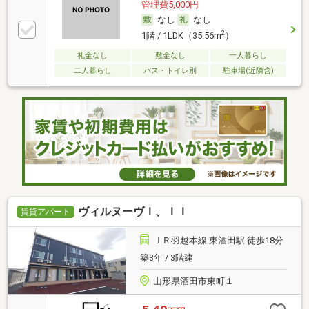
管理費5,000円
なし
なし
2
1階 / 1LDK（35.56m
）
礼金なし
敷金なし
一人暮らし
二人暮らし
バス・トイレ別
駐車場(近隣含)
ヴィルヌーヴＩ、ＩＩ
賃貸アパート
ＪＲ羽越本線 東酒田駅 徒歩18分
築3年 / 3階建
山形県酒田市東町１