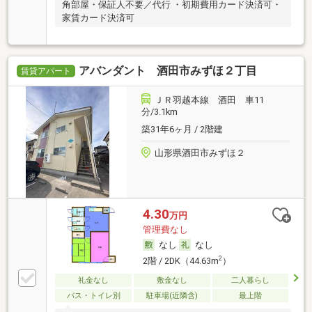
角部屋・保証人不要／代行 ・初期費用カード決済可・
家賃カード決済可
アバンダント 酒田市みずほ２丁目
賃貸アパート
ＪＲ羽越本線 酒田 車11
分/3.1km
築31年6ヶ月 / 2階建
山形県酒田市みずほ２
4.30
万円
管理費なし
なし
なし
2
2階 / 2DK（44.63m
）
礼金なし
敷金なし
二人暮らし
バス・トイレ別
駐車場(近隣含)
最上階