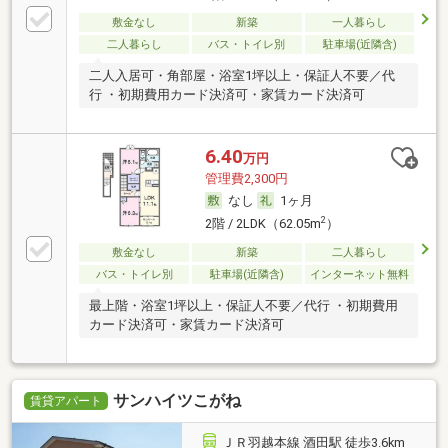
敷金なし
新築
一人暮らし
二人暮らし
バス・トイレ別
駐車場(近隣含)
二人入居可・角部屋・浴室1坪以上・保証人不要／代
行 ・初期費用カード決済可・家賃カード決済可
6.40
万円
管理費2,300円
なし
1ヶ月
2
2階 / 2LDK（62.05m
）
敷金なし
新築
二人暮らし
バス・トイレ別
駐車場(近隣含)
インターネット無料
最上階・浴室1坪以上・保証人不要／代行 ・初期費用
カード決済可・家賃カード決済可
サンハイツこがね
賃貸アパート
ＪＲ羽越本線 酒田駅 徒歩3.6km