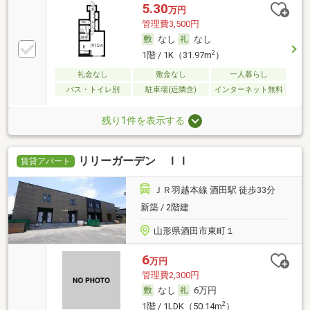
5.30
万円
管理費3,500円
なし
なし
2
1階 / 1K（31.97m
）
礼金なし
敷金なし
一人暮らし
バス・トイレ別
駐車場(近隣含)
インターネット無料
残り1件を表示する
リリーガーデン ＩＩ
賃貸アパート
ＪＲ羽越本線 酒田駅 徒歩33分
新築 / 2階建
山形県酒田市東町１
6
万円
管理費2,300円
なし
6万円
2
1階 / 1LDK（50.14m
）