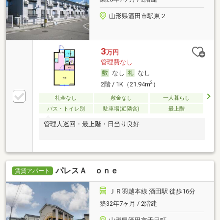
山形県酒田市駅東２
3
万円
管理費なし
なし
なし
2
2階 / 1K（21.94m
）
礼金なし
敷金なし
一人暮らし
バス・トイレ別
駐車場(近隣含)
最上階
管理人巡回・最上階・日当り良好
パレスＡ ｏｎｅ
賃貸アパート
ＪＲ羽越本線 酒田駅 徒歩16分
築32年7ヶ月 / 2階建