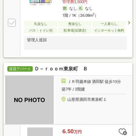
管理費3,500円
なし
なし
2
1階 / 1K（26.08m
）
礼金なし
敷金なし
一人暮らし
バス・トイレ別
駐車場(近隣含)
インターネット無料
管理人巡回
Ｄ－ｒｏｏｍ東泉町 Ｂ
賃貸アパート
ＪＲ羽越本線 酒田駅 徒歩13分
築7年 / 2階建
山形県酒田市東泉町１
6.50
万円