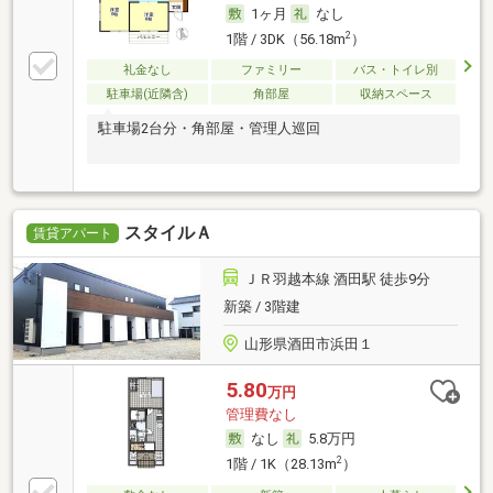
1ヶ月
なし
2
1階 / 3DK（56.18m
）
礼金なし
ファミリー
バス・トイレ別
駐車場(近隣含)
角部屋
収納スペース
駐車場2台分・角部屋・管理人巡回
スタイルＡ
賃貸アパート
ＪＲ羽越本線 酒田駅 徒歩9分
新築 / 3階建
山形県酒田市浜田１
5.80
万円
管理費なし
なし
5.8万円
2
1階 / 1K（28.13m
）