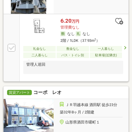
6.20
万円
管理費なし
なし
なし
2
2階 / 1LDK（37.93m
）
礼金なし
敷金なし
一人暮らし
二人暮らし
バス・トイレ別
駐車場(近隣含)
管理人巡回
コーポ レオ
賃貸アパート
ＪＲ羽越本線 酒田駅 徒歩23分
築32年8ヶ月 / 2階建
山形県酒田市曙町１