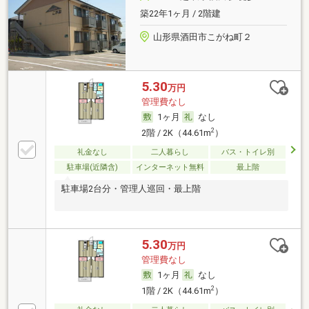
築22年1ヶ月 / 2階建
山形県酒田市こがね町２
5.30
万円
管理費なし
1ヶ月
なし
2
2階 / 2K（44.61m
）
礼金なし
二人暮らし
バス・トイレ別
駐車場(近隣含)
インターネット無料
最上階
駐車場2台分・管理人巡回・最上階
5.30
万円
管理費なし
1ヶ月
なし
2
1階 / 2K（44.61m
）