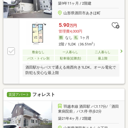
築9年11ヶ月 / 2階建
山形県酒田市あきほ町
5.90
万円
管理費4,000円
なし
1ヶ月
2
2階 / 1LDK（36.51m
）
敷金なし
一人暮らし
二人暮らし
バス・トイレ別
駐車場(近隣含)
最上階
酒田駅からバスで通える南西向き1LDK。オール電化で
防犯も安心な最上階
フォレスト
賃貸アパート
羽越本線 酒田駅 バス17分/「酒田
東病院前」バス停 停歩2分
築21年4ヶ月 / 2階建