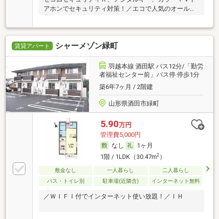
アホンでセキュリティ対策！／エコで人気のオール電
化シ
シャーメゾン緑町
賃貸アパート
羽越本線 酒田駅 バス12分/「勤労
者福祉センター前」バス停 停歩1分
築6年7ヶ月 / 2階建
山形県酒田市緑町
5.90
万円
管理費5,000円
なし
1ヶ月
2
1階 / 1LDK（30.47m
）
敷金なし
一人暮らし
二人暮らし
バス・トイレ別
駐車場(近隣含)
インターネット無料
／ＷＩＦＩ付でインターネット使い放題！／ＩＨ