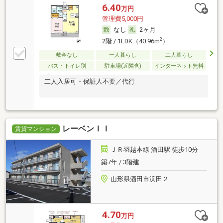
6.40
万円
管理費5,000円
なし
2ヶ月
2
2階 / 1LDK（40.96m
）
敷金なし
一人暮らし
二人暮らし
バス・トイレ別
駐車場(近隣含)
インターネット無料
二人入居可・保証人不要／代行
レーベンＩＩ
賃貸マンション
ＪＲ羽越本線 酒田駅 徒歩10分
築7年 / 3階建
山形県酒田市浜田２
4.70
万円