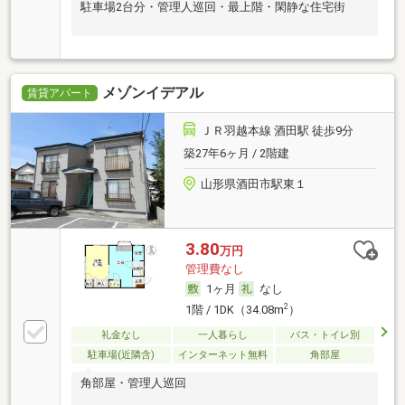
駐車場2台分・管理人巡回・最上階・閑静な住宅街
メゾンイデアル
賃貸アパート
ＪＲ羽越本線 酒田駅 徒歩9分
築27年6ヶ月 / 2階建
山形県酒田市駅東１
3.80
万円
管理費なし
1ヶ月
なし
2
1階 / 1DK（34.08m
）
礼金なし
一人暮らし
バス・トイレ別
駐車場(近隣含)
インターネット無料
角部屋
角部屋・管理人巡回