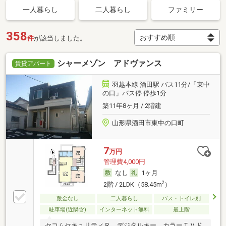
一人暮らし
二人暮らし
ファミリー
358
件
が該当しました。
シャーメゾン アドヴァンス
賃貸アパート
羽越本線 酒田駅 バス11分/「東中
の口」バス停 停歩1分
築11年8ヶ月 / 2階建
山形県酒田市東中の口町
7
万円
管理費4,000円
なし
1ヶ月
2
2階 / 2LDK（58.45m
）
敷金なし
二人暮らし
バス・トイレ別
駐車場(近隣含)
インターネット無料
最上階
セコムセキュリティＲ、デジタルキー、カラーＴＶド