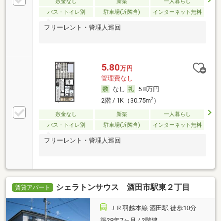
敷金なし
新築
一人暮らし
バス・トイレ別
駐車場(近隣含)
インターネット無料
フリーレント・管理人巡回
5.80
万円
管理費なし
なし
5.8万円
2
2階 / 1K（30.75m
）
敷金なし
新築
一人暮らし
バス・トイレ別
駐車場(近隣含)
インターネット無料
フリーレント・管理人巡回
シェラトンサウス 酒田市駅東２丁目
賃貸アパート
ＪＲ羽越本線 酒田駅 徒歩10分
築28年7ヶ月 / 2階建