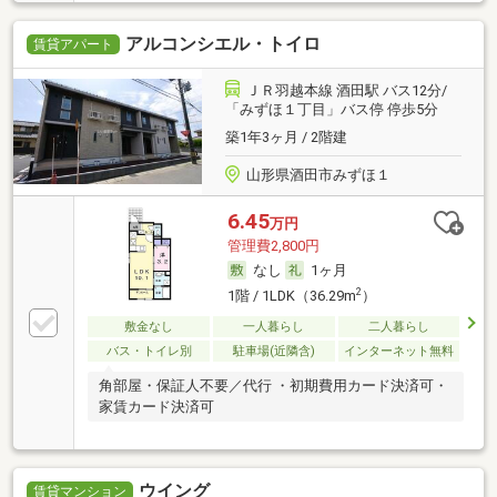
アルコンシエル・トイロ
賃貸アパート
ＪＲ羽越本線 酒田駅 バス12分/
「みずほ１丁目」バス停 停歩5分
築1年3ヶ月 / 2階建
山形県酒田市みずほ１
6.45
万円
管理費2,800円
なし
1ヶ月
2
1階 / 1LDK（36.29m
）
敷金なし
一人暮らし
二人暮らし
バス・トイレ別
駐車場(近隣含)
インターネット無料
角部屋・保証人不要／代行 ・初期費用カード決済可・
家賃カード決済可
ウイング
賃貸マンション