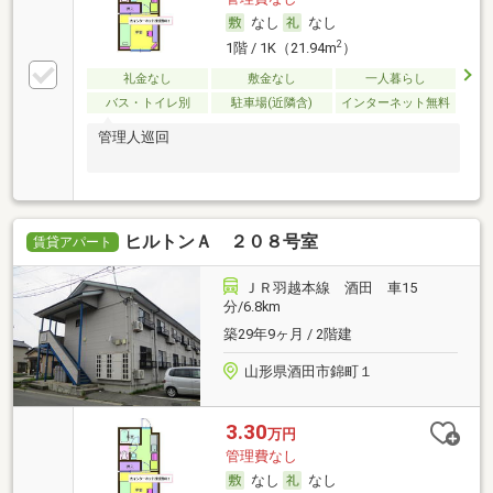
なし
なし
2
1階 / 1K（21.94m
）
礼金なし
敷金なし
一人暮らし
バス・トイレ別
駐車場(近隣含)
インターネット無料
管理人巡回
ヒルトンＡ ２０８号室
賃貸アパート
ＪＲ羽越本線 酒田 車15
分/6.8km
築29年9ヶ月 / 2階建
山形県酒田市錦町１
3.30
万円
管理費なし
なし
なし