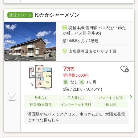
ゆたかシャーメゾン
賃貸アパート
羽越本線 酒田駅 バス5分/「ゆた
か町」バス停 停歩9分
築16年8ヶ月 / 2階建
山形県酒田市ゆたか３丁目
7
万円
管理費5,000円
なし
1ヶ月
2
2階 / 2LDK（58.45m
）
敷金なし
二人暮らし
バス・トイレ別
駐車場(近隣含)
インターネット無料
最上階
酒田駅からバスでアクセス、南向き2LDK。太陽光発電
でエコな暮らしを