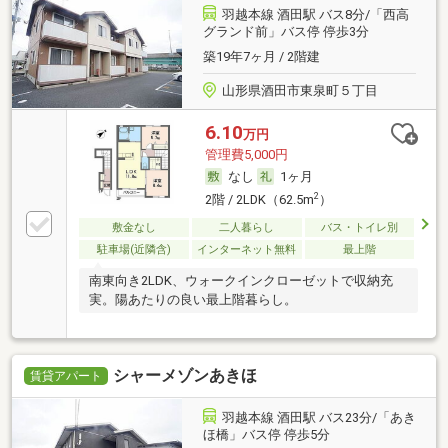
羽越本線 酒田駅 バス8分/「西高
グランド前」バス停 停歩3分
築19年7ヶ月 / 2階建
山形県酒田市東泉町５丁目
6.10
万円
管理費5,000円
なし
1ヶ月
2
2階 / 2LDK（62.5m
）
敷金なし
二人暮らし
バス・トイレ別
駐車場(近隣含)
インターネット無料
最上階
南東向き2LDK、ウォークインクローゼットで収納充
実。陽あたりの良い最上階暮らし。
シャーメゾンあきほ
賃貸アパート
羽越本線 酒田駅 バス23分/「あき
ほ橋」バス停 停歩5分