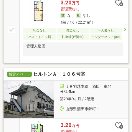
3.20
万円
管理費なし
なし
なし
2
1階 / 1K（22.21m
）
礼金なし
敷金なし
一人暮らし
バス・トイレ別
駐車場(近隣含)
インターネット無料
管理人巡回
ヒルトンＡ １０６号室
賃貸アパート
ＪＲ羽越本線 酒田 車11
分/5.4km
築29年9ヶ月 / 2階建
山形県酒田市錦町１
3.20
万円
管理費なし