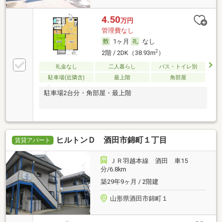
4.50
万円
管理費なし
1ヶ月
なし
2
2階 / 2DK（38.93m
）
礼金なし
二人暮らし
バス・トイレ別
駐車場(近隣含)
最上階
角部屋
駐車場2台分・角部屋・最上階
ヒルトンＤ 酒田市錦町１丁目
賃貸アパート
ＪＲ羽越本線 酒田 車15
分/6.8km
築29年9ヶ月 / 2階建
山形県酒田市錦町１