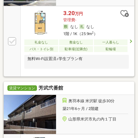
3.20
万円
管理費-
なし
なし
2
1階 / 1K（25.9m
）
礼金なし
敷金なし
一人暮らし
バス・トイレ別
駐車場(近隣含)
駐輪場
無料Wi-Fi設置済♪学生プラン有
芳武弐番館
賃貸マンション
奥羽本線 米沢駅 徒歩30分
築21年6ヶ月 / 2階建
山形県米沢市丸の内１丁目