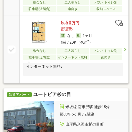
敷金なし
二人暮らし
バス・トイレ別
駐車場(近隣含)
南向き
収納スペース
5.50
万円
管理費-
なし
1ヶ月
2
1階 / 2DK（40m
）
敷金なし
二人暮らし
バス・トイレ別
駐車場(近隣含)
インターネット無料
南向き
インターネット無料♪
ユートピア杉の目
賃貸アパート
米坂線 南米沢駅 徒歩15分
築33年6ヶ月 / 2階建
山形県米沢市杉の目町