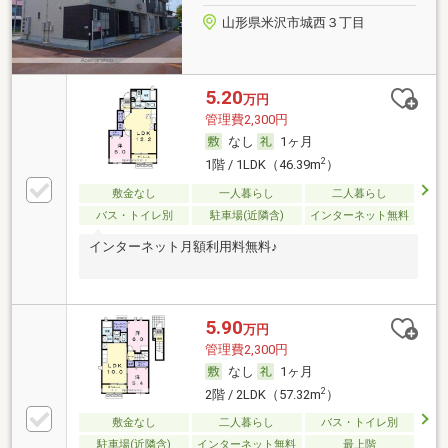
山形県米沢市城西３丁目
5.20
万円
管理費2,300円
なし
1ヶ月
2
1階 / 1LDK（46.39m
）
敷金なし
一人暮らし
二人暮らし
バス・トイレ別
駐車場(近隣含)
インターネット無料
インターネット月額利用料無料♪
5.90
万円
管理費2,300円
なし
1ヶ月
2
2階 / 2LDK（57.32m
）
敷金なし
二人暮らし
バス・トイレ別
駐車場(近隣含)
インターネット無料
最上階