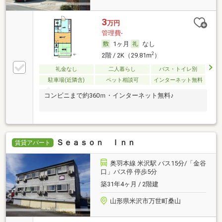
3
万円
管理費-
1ヶ月
なし
2
2階 / 2K（29.81m
）
礼金なし
二人暮らし
バス・トイレ別
駐車場(近隣含)
ペット相談可
インターネット無料
コンビニまで約360ｍ・インターネット無料♪
Ｓｅａｓｏｎ Ｉｎｎ
賃貸アパート
奥羽本線 米沢駅 バス15分/「金谷
口」バス停 停歩5分
築31年4ヶ月 / 2階建
山形県米沢市万世町桑山