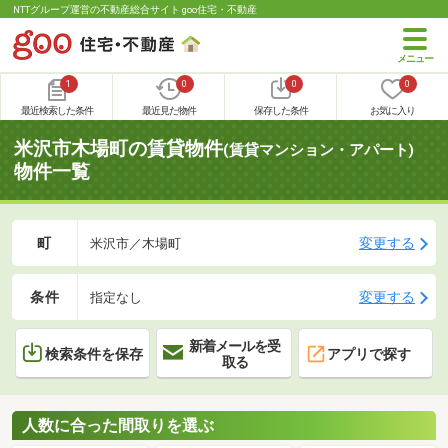
NTTグループ運営の不動産総合サイト goo住宅・不動産
1
0
0
0
最近検索した条件
最近見た物件
保存した条件
お気に入り
米沢市木場町の賃貸物件
(賃貸マンション・アパート)
物件一覧
町
変更する
米沢市／木場町
条件
変更する
指定なし
新着メールを受
検索条件を保存
アプリで探す
取る
人数に合った間取りを選ぶ