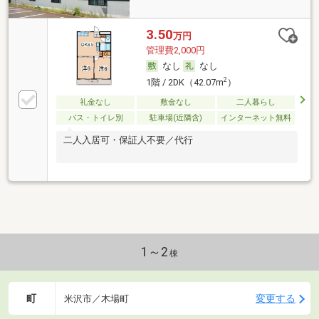
3.50
万円
管理費2,000円
なし
なし
2
1階 / 2DK（42.07m
）
礼金なし
敷金なし
二人暮らし
バス・トイレ別
駐車場(近隣含)
インターネット無料
二人入居可・保証人不要／代行
1～2
棟
町
変更する
米沢市／木場町