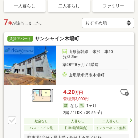
一人暮らし
二人暮らし
ファミリー
7
件
が該当しました。
サンシャイン木場町
賃貸アパート
山形新幹線 米沢 車10
分/3.3km
築28年8ヶ月 / 2階建
山形県米沢市木場町
4.20
万円
管理費3,000円
なし
1ヶ月
2
2階 / 1LDK（39.52m
）
敷金なし
一人暮らし
二人暮らし
バス・トイレ別
駐車場(近隣含)
インターネット無料
駐車場2台分・最上階・保証人不要／代行