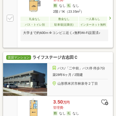
なし
なし
2
2階 / 1K（23.35m
）
礼金なし
敷金なし
一人暮らし
バス・トイレ別
駐車場(近隣含)
インターネット無料
大学まで約600ｍ☆コンビニ近く♪無料Wi-Fi設置済♪
ライフステージ古志田Ｃ
賃貸マンション
バス/「二中前」バス停 停歩7分
築28年6ヶ月 / 2階建
山形県米沢市林泉寺２丁目
3.50
万円
管理費-
なし
なし