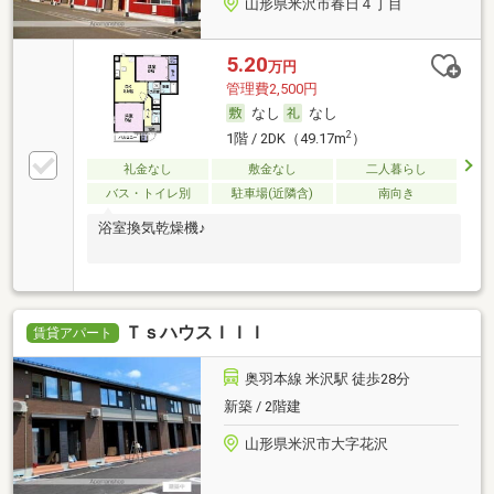
山形県米沢市春日４丁目
5.20
万円
管理費2,500円
なし
なし
2
1階 / 2DK（49.17m
）
礼金なし
敷金なし
二人暮らし
バス・トイレ別
駐車場(近隣含)
南向き
浴室換気乾燥機♪
ＴｓハウスＩＩＩ
賃貸アパート
奥羽本線 米沢駅 徒歩28分
新築 / 2階建
山形県米沢市大字花沢