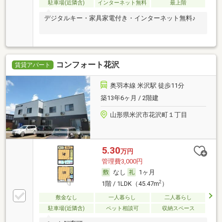
駐車場(近隣含)
インターネット無料
最上階
デジタルキー・家具家電付き・インターネット無料♪
コンフォート花沢
賃貸アパート
奥羽本線 米沢駅 徒歩11分
築13年6ヶ月 / 2階建
山形県米沢市花沢町１丁目
5.30
万円
管理費3,000円
なし
1ヶ月
2
1階 / 1LDK（45.47m
）
敷金なし
一人暮らし
二人暮らし
駐車場(近隣含)
ペット相談可
収納スペース