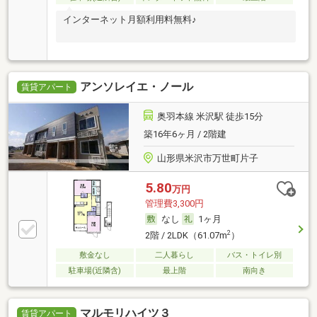
インターネット月額利用料無料♪
アンソレイエ・ノール
賃貸アパート
奥羽本線 米沢駅 徒歩15分
築16年6ヶ月 / 2階建
山形県米沢市万世町片子
5.80
万円
管理費3,300円
なし
1ヶ月
2
2階 / 2LDK（61.07m
）
敷金なし
二人暮らし
バス・トイレ別
駐車場(近隣含)
最上階
南向き
マルモリハイツ３
賃貸アパート