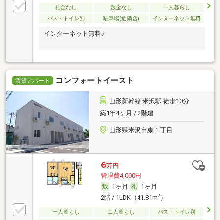
礼金なし
敷金なし
一人暮らし
バス・トイレ別
駐車場(近隣含)
インターネット無料
インターネット無料♪
コンフォートイースト
賃貸アパート
山形新幹線 米沢駅 徒歩10分
築1年4ヶ月 / 2階建
山形県米沢市東１丁目
6
万円
管理費4,000円
1ヶ月
1ヶ月
2
2階 / 1LDK（41.81m
）
一人暮らし
二人暮らし
バス・トイレ別