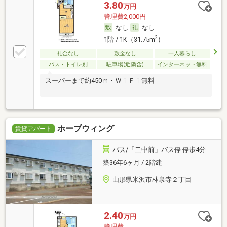
3.80
万円
管理費2,000円
なし
なし
2
1階 / 1K（31.75m
）
礼金なし
敷金なし
一人暮らし
バス・トイレ別
駐車場(近隣含)
インターネット無料
スーパーまで約450ｍ・ＷｉＦｉ無料
ホープウィング
賃貸アパート
バス/「二中前」バス停 停歩4分
築36年6ヶ月 / 2階建
山形県米沢市林泉寺２丁目
2.40
万円
管理費-