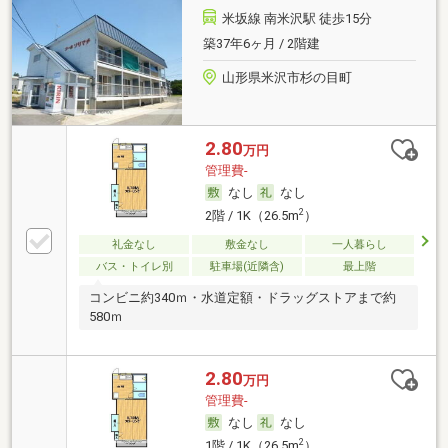
米坂線 南米沢駅 徒歩15分
築37年6ヶ月 / 2階建
山形県米沢市杉の目町
2.80
万円
管理費-
なし
なし
2
2階 / 1K（26.5m
）
礼金なし
敷金なし
一人暮らし
バス・トイレ別
駐車場(近隣含)
最上階
コンビニ約340ｍ・水道定額・ドラッグストアまで約
580ｍ
2.80
万円
管理費-
なし
なし
2
1階 / 1K（26.5m
）