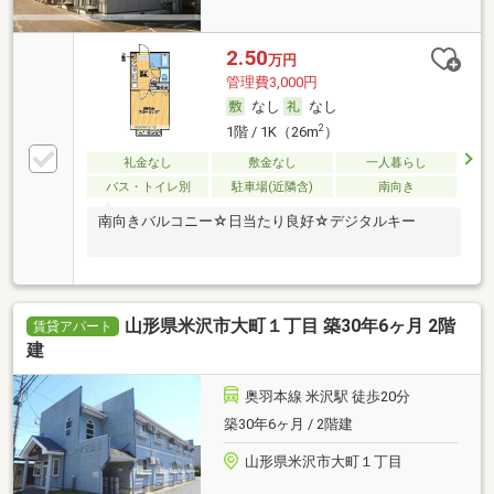
2.50
万円
管理費3,000円
なし
なし
2
1階 / 1K（26m
）
礼金なし
敷金なし
一人暮らし
バス・トイレ別
駐車場(近隣含)
南向き
南向きバルコニー☆日当たり良好☆デジタルキー
山形県米沢市大町１丁目 築30年6ヶ月 2階
賃貸アパート
建
奥羽本線 米沢駅 徒歩20分
築30年6ヶ月 / 2階建
山形県米沢市大町１丁目