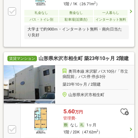
2
1階 / 1K（26.71m
）
礼金なし
敷金なし
一人暮らし
バス・トイレ別
駐車場(近隣含)
インターネット無料
大学まで約900ｍ・インターネット無料・南向日当た
り良好
山形県米沢市相生町 築23年10ヶ月 2階建
賃貸マンション
奥羽本線 米沢駅 バス10分/「市立
病院前」バス停 停歩3分
築23年10ヶ月 / 2階建
山形県米沢市相生町
5.60
万円
管理費-
なし
1ヶ月
2
1階 / 2DK（47.62m
）