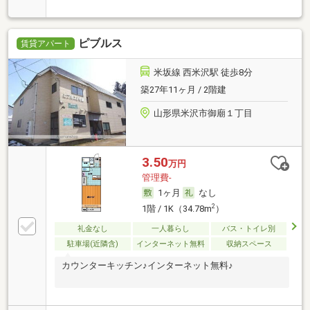
ピブルス
賃貸アパート
米坂線 西米沢駅 徒歩8分
築27年11ヶ月 / 2階建
山形県米沢市御廟１丁目
3.50
万円
管理費-
1ヶ月
なし
2
1階 / 1K（34.78m
）
礼金なし
一人暮らし
バス・トイレ別
駐車場(近隣含)
インターネット無料
収納スペース
カウンターキッチン♪インターネット無料♪