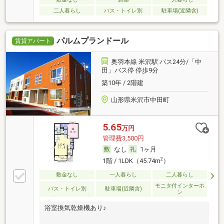
二人暮らし
バス・トイレ別
駐車場(近隣含)
パルムプランドール
賃貸アパート
奥羽本線 米沢駅 バス24分/「中
田」バス停 停歩9分
築10年 / 2階建
山形県米沢市中田町
5.65
万円
管理費3,500円
なし
1ヶ月
2
1階 / 1LDK（45.74m
）
敷金なし
一人暮らし
二人暮らし
モニタ付インターホ
バス・トイレ別
駐車場(近隣含)
ン
浴室換気乾燥機あり♪