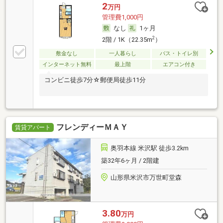
2
万円
管理費1,000円
なし
1ヶ月
2
2階 / 1K（22.35m
）
敷金なし
一人暮らし
バス・トイレ別
インターネット無料
最上階
エアコン付き
コンビニ徒歩7分☆郵便局徒歩11分
フレンディーＭＡＹ
賃貸アパート
奥羽本線 米沢駅 徒歩3.2km
築32年6ヶ月 / 2階建
山形県米沢市万世町堂森
3.80
万円