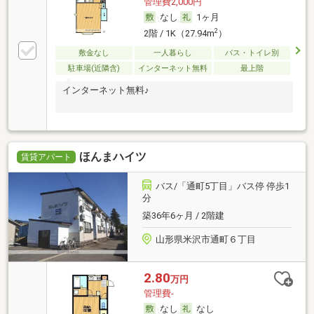
管理費2,000円
なし
1ヶ月
2
2階 / 1K（27.94m
）
敷金なし
一人暮らし
バス・トイレ別
駐車場(近隣含)
インターネット無料
最上階
インターネット無料♪
ほんまハイツ
賃貸アパート
バス/「通町5丁目」バス停 停歩1
分
築36年6ヶ月 / 2階建
山形県米沢市通町６丁目
2.80
万円
管理費-
なし
なし