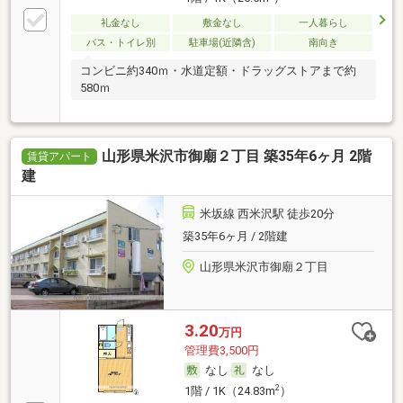
礼金なし
敷金なし
一人暮らし
バス・トイレ別
駐車場(近隣含)
南向き
コンビニ約340ｍ・水道定額・ドラッグストアまで約
580ｍ
山形県米沢市御廟２丁目 築35年6ヶ月 2階
賃貸アパート
建
米坂線 西米沢駅 徒歩20分
築35年6ヶ月 / 2階建
山形県米沢市御廟２丁目
3.20
万円
管理費3,500円
なし
なし
2
1階 / 1K（24.83m
）