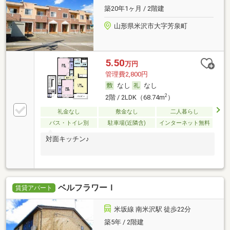
築20年1ヶ月 / 2階建
山形県米沢市大字芳泉町
5.50
万円
管理費2,800円
なし
なし
2
2階 / 2LDK（68.74m
）
礼金なし
敷金なし
二人暮らし
バス・トイレ別
駐車場(近隣含)
インターネット無料
対面キッチン♪
ベルフラワーＩ
賃貸アパート
米坂線 南米沢駅 徒歩22分
築5年 / 2階建