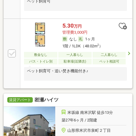
ペット飼育可
5.30
万円
管理費3,000円
なし
1ヶ月
2
1階 / 1LDK（48.02m
）
敷金なし
一人暮らし
二人暮らし
バス・トイレ別
駐車場(近隣含)
ペット相談可
ペット飼育可・追い焚き機能付き♪
岩瀬ハイツ
賃貸アパート
米坂線 南米沢駅 徒歩13分
築27年6ヶ月 / 2階建
山形県米沢市泉町２丁目