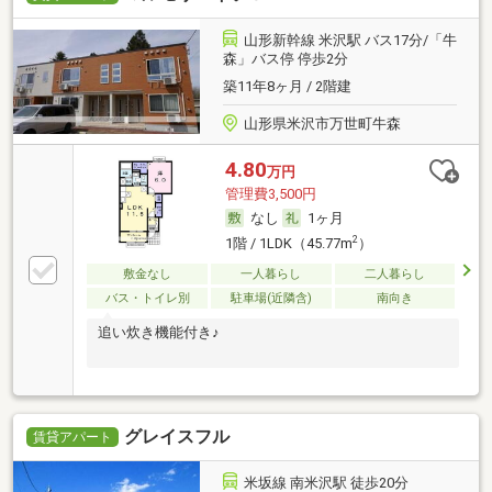
山形新幹線 米沢駅 バス17分/「牛
森」バス停 停歩2分
築11年8ヶ月 / 2階建
山形県米沢市万世町牛森
4.80
万円
管理費3,500円
なし
1ヶ月
2
1階 / 1LDK（45.77m
）
敷金なし
一人暮らし
二人暮らし
バス・トイレ別
駐車場(近隣含)
南向き
追い炊き機能付き♪
グレイスフル
賃貸アパート
米坂線 南米沢駅 徒歩20分