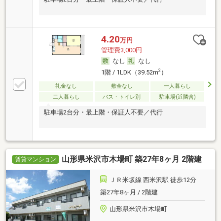
4.20
万円
管理費3,000円
なし
なし
2
1階 / 1LDK（39.52m
）
礼金なし
敷金なし
一人暮らし
二人暮らし
バス・トイレ別
駐車場(近隣含)
駐車場2台分・最上階・保証人不要／代行
山形県米沢市木場町 築27年8ヶ月 2階建
賃貸マンション
ＪＲ米坂線 西米沢駅 徒歩12分
築27年8ヶ月 / 2階建
山形県米沢市木場町