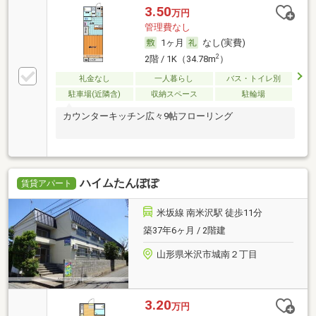
3.50
万円
管理費なし
1ヶ月
なし(実費)
2
2階 / 1K（34.78m
）
礼金なし
一人暮らし
バス・トイレ別
駐車場(近隣含)
収納スペース
駐輪場
カウンターキッチン広々9帖フローリング
ハイムたんぽぽ
賃貸アパート
米坂線 南米沢駅 徒歩11分
築37年6ヶ月 / 2階建
山形県米沢市城南２丁目
3.20
万円