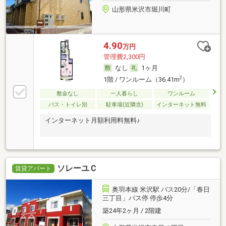
山形県米沢市堀川町
4.90
万円
管理費2,300円
なし
1ヶ月
2
1階 / ワンルーム（36.41m
）
敷金なし
一人暮らし
ワンルーム
バス・トイレ別
駐車場(近隣含)
インターネット無料
インターネット月額利用料無料♪
ソレーユＣ
賃貸アパート
奥羽本線 米沢駅 バス20分/「春日
三丁目」バス停 停歩4分
築24年2ヶ月 / 2階建