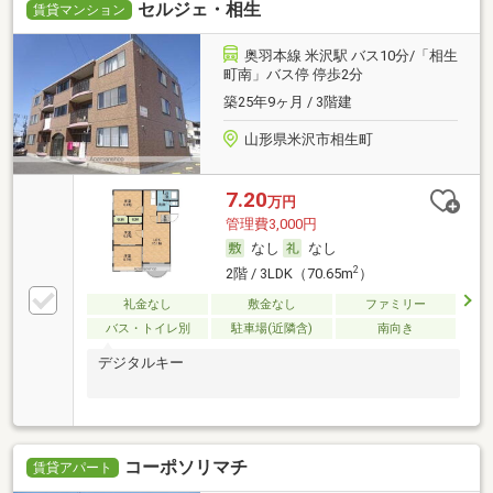
セルジェ・相生
賃貸マンション
奥羽本線 米沢駅 バス10分/「相生
町南」バス停 停歩2分
築25年9ヶ月 / 3階建
山形県米沢市相生町
7.20
万円
管理費3,000円
なし
なし
2
2階 / 3LDK（70.65m
）
礼金なし
敷金なし
ファミリー
バス・トイレ別
駐車場(近隣含)
南向き
デジタルキー
コーポソリマチ
賃貸アパート