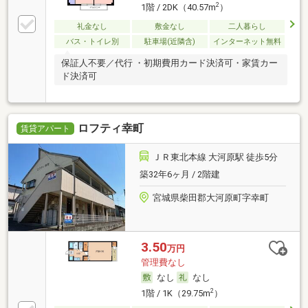
2
1階 / 2DK（40.57m
）
礼金なし
敷金なし
二人暮らし
バス・トイレ別
駐車場(近隣含)
インターネット無料
保証人不要／代行 ・初期費用カード決済可・家賃カー
ド決済可
ロフティ幸町
賃貸アパート
ＪＲ東北本線 大河原駅 徒歩5分
築32年6ヶ月 / 2階建
宮城県柴田郡大河原町字幸町
3.50
万円
管理費なし
なし
なし
2
1階 / 1K（29.75m
）