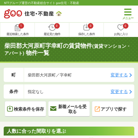
NTTグループ運営の不動産総合サイト goo住宅・不動産
1
0
0
0
最近検索した条件
最近見た物件
保存した条件
お気に入り
柴田郡大河原町字幸町の賃貸物件
(賃貸マンション・
物件一覧
アパート)
町
変更する
柴田郡大河原町／字幸町
条件
変更する
指定なし
新着メールを受
検索条件を保存
アプリで探す
取る
人数に合った間取りを選ぶ