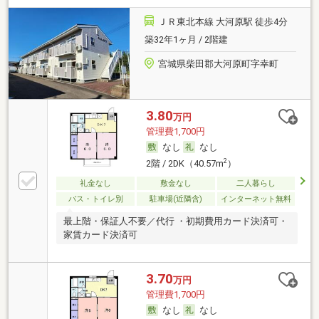
ＪＲ東北本線 大河原駅 徒歩4分
築32年1ヶ月 / 2階建
宮城県柴田郡大河原町字幸町
3.80
万円
管理費1,700円
なし
なし
2
2階 / 2DK（40.57m
）
礼金なし
敷金なし
二人暮らし
バス・トイレ別
駐車場(近隣含)
インターネット無料
最上階・保証人不要／代行 ・初期費用カード決済可・
家賃カード決済可
3.70
万円
管理費1,700円
なし
なし