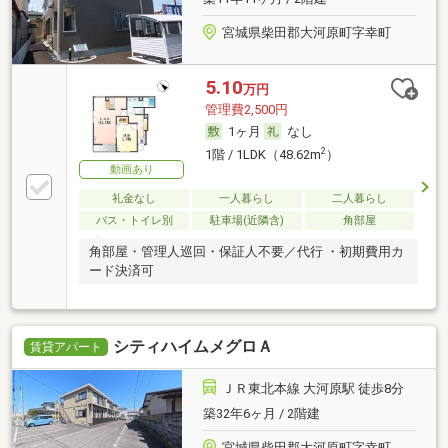
宮城県柴田郡大河原町字幸町
5.10
万円
管理費2,500円
1ヶ月
なし
2
1階 / 1LDK（48.62m
）
動画あり
礼金なし
一人暮らし
二人暮らし
バス・トイレ別
駐車場(近隣含)
角部屋
角部屋・管理人巡回・保証人不要／代行 ・初期費用カ
ード決済可
シティハイムメグロＡ
賃貸アパート
ＪＲ東北本線 大河原駅 徒歩8分
築32年6ヶ月 / 2階建
宮城県柴田郡大河原町字幸町