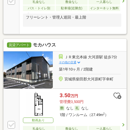
礼金なし
敷金なし
一人暮らし
バス・トイレ別
駐車場(近隣含)
インターネット無料
フリーレント・管理人巡回・最上階
モカハウス
賃貸アパート
ＪＲ東北本線 大河原駅 徒歩7分
その他の交通
築1年10ヶ月 / 2階建
宮城県柴田郡大河原町字幸町
3.50
万円
管理費3,500円
なし
なし
2
1階 / ワンルーム（27.49m
）
動画あり
礼金なし
敷金なし
一人暮らし