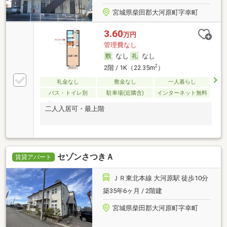
宮城県柴田郡大河原町字幸町
3.60
万円
管理費なし
なし
なし
2
2階 / 1K（22.35m
）
礼金なし
敷金なし
一人暮らし
バス・トイレ別
駐車場(近隣含)
インターネット無料
二人入居可・最上階
セゾンさつきＡ
賃貸アパート
ＪＲ東北本線 大河原駅 徒歩10分
築35年6ヶ月 / 2階建
宮城県柴田郡大河原町字幸町