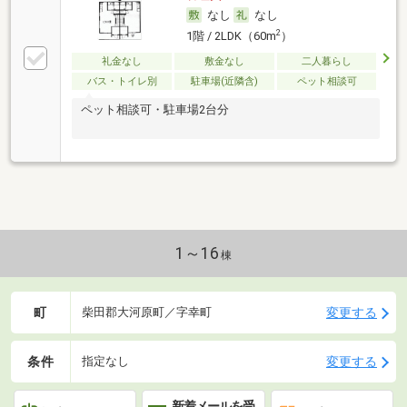
なし
なし
2
1階 / 2LDK（60m
）
礼金なし
敷金なし
二人暮らし
バス・トイレ別
駐車場(近隣含)
ペット相談可
ペット相談可・駐車場2台分
1～16
棟
町
変更する
柴田郡大河原町／字幸町
条件
変更する
指定なし
新着メールを受