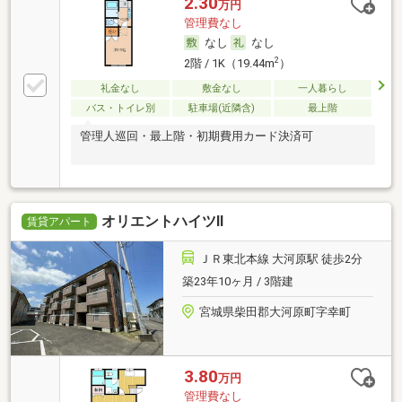
2.30
万円
管理費なし
なし
なし
2
2階 / 1K（19.44m
）
礼金なし
敷金なし
一人暮らし
バス・トイレ別
駐車場(近隣含)
最上階
管理人巡回・最上階・初期費用カード決済可
オリエントハイツⅡ
賃貸アパート
ＪＲ東北本線 大河原駅 徒歩2分
築23年10ヶ月 / 3階建
宮城県柴田郡大河原町字幸町
3.80
万円
管理費なし