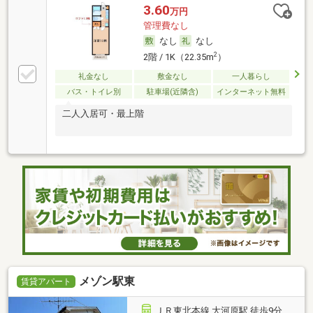
3.60
万円
管理費なし
なし
なし
2
2階 / 1K（22.35m
）
礼金なし
敷金なし
一人暮らし
バス・トイレ別
駐車場(近隣含)
インターネット無料
二人入居可・最上階
メゾン駅東
賃貸アパート
ＪＲ東北本線 大河原駅 徒歩9分