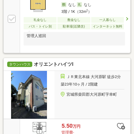
なし
なし
2
3階 / 1K（32m
）
礼金なし
敷金なし
一人暮らし
バス・トイレ別
駐車場(近隣含)
インターネット無料
管理人巡回
オリエントハイツⅠ
タウンハウス
ＪＲ東北本線 大河原駅 徒歩2分
築23年10ヶ月 / 2階建
宮城県柴田郡大河原町字幸町
5.50
万円
管理費-