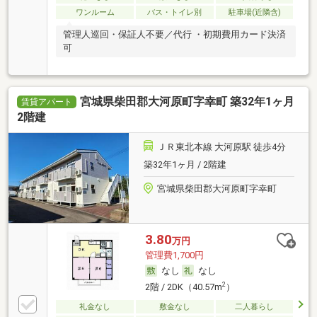
ワンルーム
バス・トイレ別
駐車場(近隣含)
管理人巡回・保証人不要／代行 ・初期費用カード決済
可
宮城県柴田郡大河原町字幸町 築32年1ヶ月
賃貸アパート
2階建
ＪＲ東北本線 大河原駅 徒歩4分
築32年1ヶ月 / 2階建
宮城県柴田郡大河原町字幸町
3.80
万円
管理費1,700円
なし
なし
2
2階 / 2DK（40.57m
）
礼金なし
敷金なし
二人暮らし