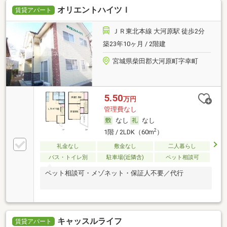
オリエントハイツＩ
賃貸アパート
ＪＲ東北本線 大河原駅 徒歩2分
築23年10ヶ月 / 2階建
宮城県柴田郡大河原町字幸町
5.50
万円
管理費なし
なし
なし
2
1階 / 2LDK（60m
）
礼金なし
敷金なし
二人暮らし
バス・トイレ別
駐車場(近隣含)
ペット相談可
ペット相談可・メゾネット・保証人不要／代行
キャッスルライフ
賃貸アパート