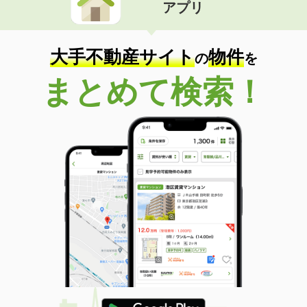
アプリ
大手不動産サイト
物件
の
を
まとめて検索！