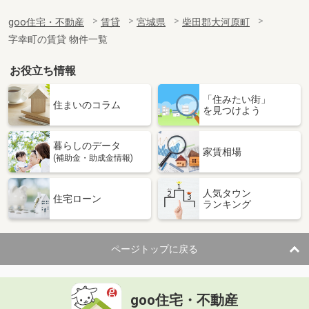
goo住宅・不動産
賃貸
宮城県
柴田郡大河原町
字幸町の賃貸 物件一覧
お役立ち情報
「住みたい街」
住まいのコラム
を見つけよう
暮らしのデータ
家賃相場
(補助金・助成金情報)
人気タウン
住宅ローン
ランキング
ページトップに戻る
goo住宅・不動産