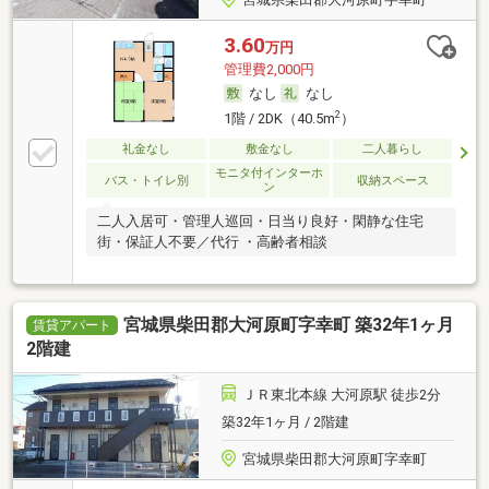
3.60
万円
管理費2,000円
なし
なし
2
1階 / 2DK（40.5m
）
礼金なし
敷金なし
二人暮らし
モニタ付インターホ
バス・トイレ別
収納スペース
ン
二人入居可・管理人巡回・日当り良好・閑静な住宅
街・保証人不要／代行 ・高齢者相談
宮城県柴田郡大河原町字幸町 築32年1ヶ月
賃貸アパート
2階建
ＪＲ東北本線 大河原駅 徒歩2分
築32年1ヶ月 / 2階建
宮城県柴田郡大河原町字幸町