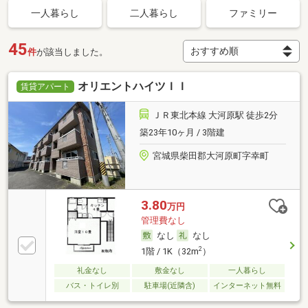
一人暮らし
二人暮らし
ファミリー
45
件
が該当しました。
オリエントハイツＩＩ
賃貸アパート
ＪＲ東北本線 大河原駅 徒歩2分
築23年10ヶ月 / 3階建
宮城県柴田郡大河原町字幸町
3.80
万円
管理費なし
なし
なし
2
1階 / 1K（32m
）
礼金なし
敷金なし
一人暮らし
バス・トイレ別
駐車場(近隣含)
インターネット無料