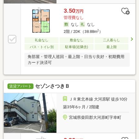
3.50
万円
管理費なし
なし
なし
2
2階 / 2DK（38.88m
）
礼金なし
敷金なし
二人暮らし
バス・トイレ別
駐車場(近隣含)
最上階
角部屋・管理人巡回・最上階・日当り良好・初期費用
カード決済可
セゾンさつきＢ
賃貸アパート
ＪＲ東北本線 大河原駅 徒歩10分
築35年6ヶ月 / 2階建
宮城県柴田郡大河原町字幸町