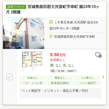
宮城県柴田郡大河原町字幸町 築23年10ヶ
賃貸アパート
月 2階建
ＪＲ東北本線 大河原駅 徒歩2分
築23年10ヶ月 / 2階建
宮城県柴田郡大河原町字幸町
5.50
万円
管理費なし
なし
なし
2
1階 / 2LDK（60m
）
礼金なし
敷金なし
二人暮らし
バス・トイレ別
駐車場(近隣含)
ペット相談可
ペット相談可・メゾネット・保証人不要／代行