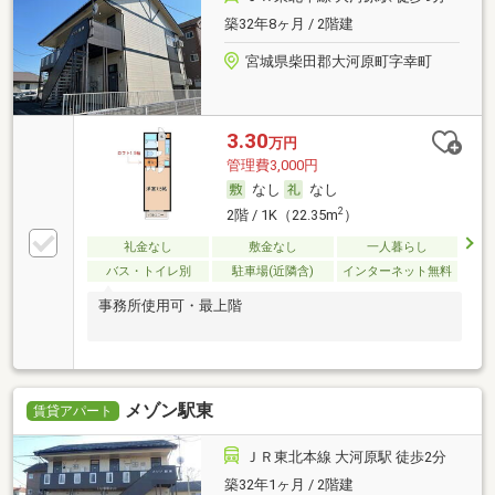
築32年8ヶ月 / 2階建
宮城県柴田郡大河原町字幸町
3.30
万円
管理費3,000円
なし
なし
2
2階 / 1K（22.35m
）
礼金なし
敷金なし
一人暮らし
バス・トイレ別
駐車場(近隣含)
インターネット無料
事務所使用可・最上階
メゾン駅東
賃貸アパート
ＪＲ東北本線 大河原駅 徒歩2分
築32年1ヶ月 / 2階建