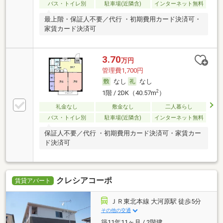
バス・トイレ別
駐車場(近隣含)
インターネット無料
最上階・保証人不要／代行 ・初期費用カード決済可・
家賃カード決済可
3.70
万円
管理費1,700円
なし
なし
2
1階 / 2DK（40.57m
）
礼金なし
敷金なし
二人暮らし
バス・トイレ別
駐車場(近隣含)
インターネット無料
保証人不要／代行 ・初期費用カード決済可・家賃カー
ド決済可
クレシアコーポ
賃貸アパート
ＪＲ東北本線 大河原駅 徒歩5分
その他の交通
築11年11ヶ月 / 2階建