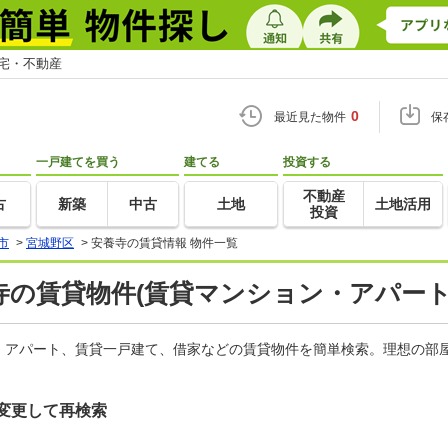
住宅・不動産
0
最近見た物件
保
一戸建てを買う
建てる
投資する
不動産
古
新築
中古
土地
土地活用
投資
市
>
宮城野区
>
安養寺の賃貸情報 物件一覧
の賃貸物件(賃貸マンション・アパート
、アパート、賃貸一戸建て、借家などの賃貸物件を簡単検索。理想の部屋
変更して再検索