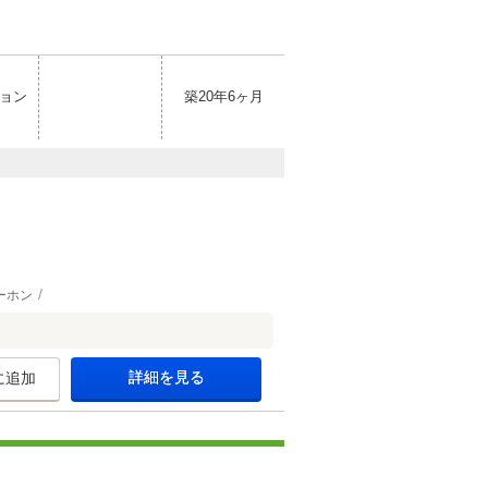
ョン
築20年6ヶ月
ーホン
詳細を見る
に追加