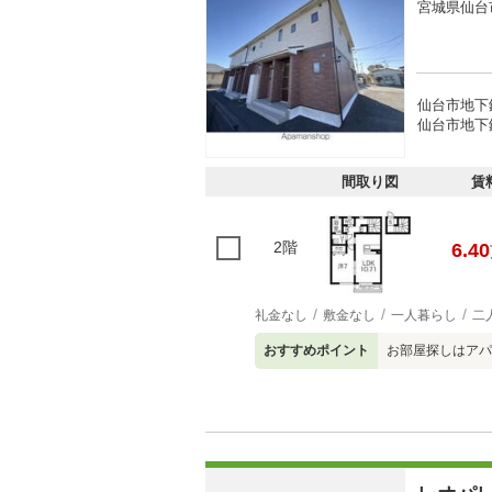
宮城県仙台
仙台市地下
仙台市地下
間取り図
賃
2階
6.40
礼金なし
敷金なし
一人暮らし
二
おすすめポイント
お部屋探しはアパ