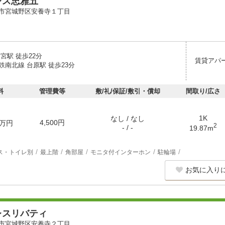
レス忠雅五
市宮城野区安養寺１丁目
宮駅 徒歩22分
賃貸アパ
鉄南北線 台原駅 徒歩23分
料
管理費等
敷/礼/保証/敷引・償却
間取り/広さ
1K
なし / なし
4,500円
万円
2
- / -
19.87m
ス・トイレ別
最上階
角部屋
モニタ付インターホン
駐輪場
お気に入り
レスリバティ
市宮城野区安養寺２丁目