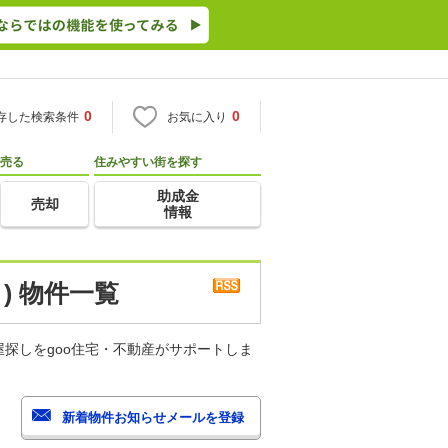
0
0
存した検索条件
お気に入り
売る
住みやすい街を探す
助成金
売却
情報
) 物件一覧
探しをgoo住宅・不動産がサポートしま