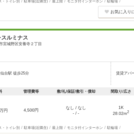
ス・トイレ別
駐車場(近隣含)
最上階
モニタ付インターホン
駐輪場
お気に入り
レスルミナス
市宮城野区安養寺２丁目
仙台駅 徒歩25分
賃貸アパ
料
管理費等
敷/礼/保証/敷引・償却
間取り/広さ
1K
なし / なし
4,500円
万円
2
- / -
28.02m
ス・トイレ別
駐車場(近隣含)
最上階
モニタ付インターホン
駐輪場