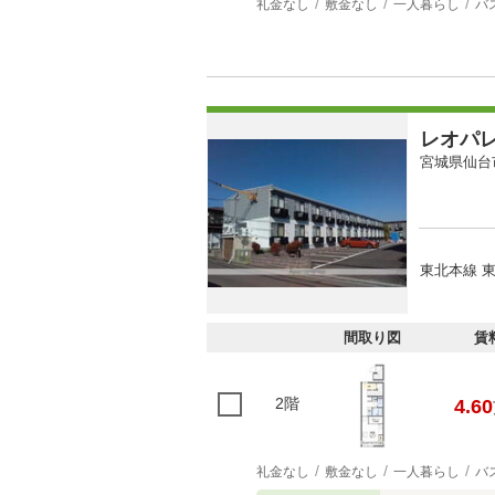
礼金なし
敷金なし
一人暮らし
バ
レオパ
宮城県仙台
東北本線 東
間取り図
賃
2階
4.60
礼金なし
敷金なし
一人暮らし
バ