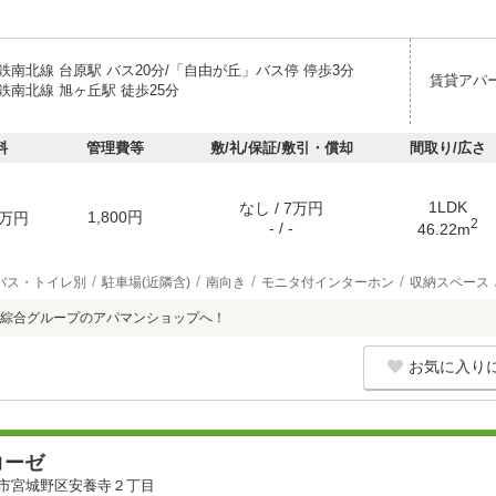
鉄南北線 台原駅 バス20分/「自由が丘」バス停 停歩3分
賃貸アパ
鉄南北線 旭ヶ丘駅 徒歩25分
料
管理費等
敷/礼/保証/敷引・償却
間取り/広さ
1LDK
なし / 7万円
1,800円
万円
2
- / -
46.22m
バス・トイレ別
駐車場(近隣含)
南向き
モニタ付インターホン
収納スペース
綜合グループのアパマンショップへ！
お気に入り
コーゼ
市宮城野区安養寺２丁目