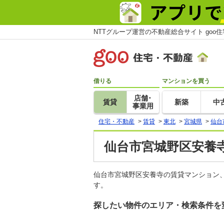
NTTグループ運営の不動産総合サイト goo
借りる
マンションを買う
店舗･
賃貸
新築
中
事業用
住宅・不動産
>
賃貸
>
東北
>
宮城県
>
仙台
仙台市宮城野区安養寺
仙台市宮城野区安養寺の賃貸マンション
す。
探したい物件のエリア・検索条件を