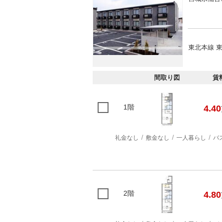
東北本線 東
間取り図
賃
1階
4.40
礼金なし
敷金なし
一人暮らし
バ
2階
4.80