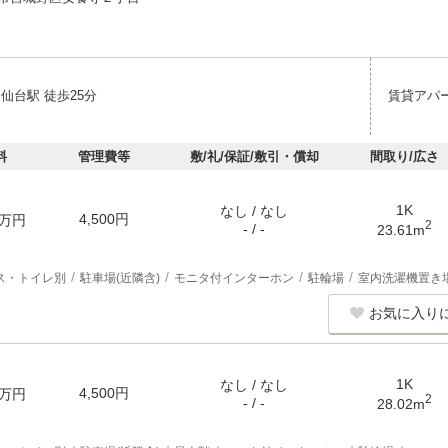
仙台駅 徒歩25分
賃貸アパ
料
管理費等
敷/礼/保証/敷引・償却
間取り/広さ
1K
なし / なし
4,500円
万円
2
- / -
23.61m
ス・トイレ別
駐車場(近隣含)
モニタ付インターホン
駐輪場
室内洗濯機置き
お気に入り
1K
なし / なし
4,500円
万円
2
- / -
28.02m