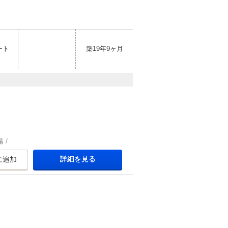
ート
築19年9ヶ月
場
詳細を見る
に追加