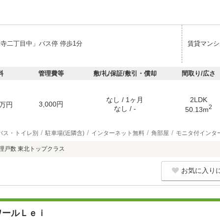
養寺二丁目中」バス停 停歩1分
賃貸マンシ
料
管理費等
敷/礼/保証/敷引・償却
間取り/広さ
なし / 1ヶ月
2LDK
3,000円
万円
2
なし / -
50.13m
バス・トイレ別
駐車場(近隣含)
インターネット無料
角部屋
モニタ付インタ
管理戸数 東北トップクラス
お気に入り
ワールＬｅｉ