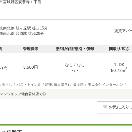
市宮城野区安養寺１丁目
鉄南北線 旭ヶ丘駅 徒歩15分
賃貸アパ
鉄南北線 台原駅 徒歩20分
料
管理費等
敷/礼/保証/敷引・償却
間取り/広さ
1LDK
なし / なし
3,500円
万円
2
- / -
50.72m
人暮らし
バス・トイレ別
駐車場(近隣含)
最上階
モニタ付インターホン
マンショップ仙台若林店で◎
お気に入り