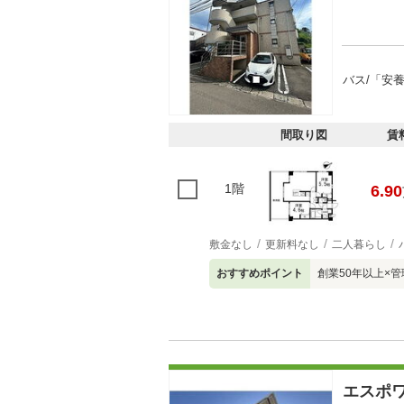
バス/「安
間取り図
賃
1階
6.90
敷金なし
更新料なし
二人暮らし
おすすめポイント
創業50年以上×
エスポ