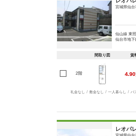
レオパ
宮城県仙台
仙山線 東照
仙台市地下
間取り図
賃
2階
4.90
礼金なし
敷金なし
一人暮らし
バ
レオパ
宮城県仙台