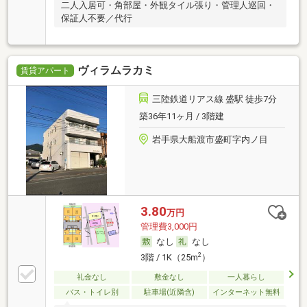
二人入居可・角部屋・外観タイル張り・管理人巡回・
保証人不要／代行
ヴィラムラカミ
賃貸アパート
三陸鉄道リアス線 盛駅 徒歩7分
築36年11ヶ月 / 3階建
岩手県大船渡市盛町字内ノ目
3.80
万円
管理費3,000円
なし
なし
2
3階 / 1K（25m
）
礼金なし
敷金なし
一人暮らし
バス・トイレ別
駐車場(近隣含)
インターネット無料