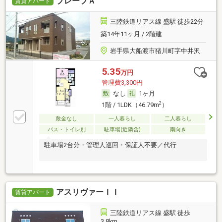
ブレーブＡ
賃貸アパート
三陸鉄道リアス線 盛駅 徒歩22分
築14年11ヶ月 / 2階建
岩手県大船渡市猪川町字中井沢
5.35
万円
管理費3,300円
なし
1ヶ月
2
1階 / 1LDK（46.79m
）
敷金なし
一人暮らし
二人暮らし
バス・トイレ別
駐車場(近隣含)
南向き
駐車場2台分・管理人巡回・保証人不要／代行
アスリヴァーＩＩ
賃貸アパート
三陸鉄道リアス線 盛駅 徒歩
3.8km