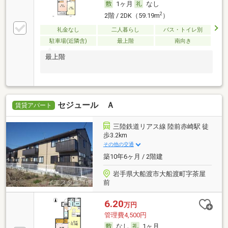
1ヶ月
なし
2
2階 / 2DK（59.19m
）
礼金なし
二人暮らし
バス・トイレ別
駐車場(近隣含)
最上階
南向き
最上階
セジュール Ａ
賃貸アパート
三陸鉄道リアス線 陸前赤崎駅 徒
歩3.2km
その他の交通
築10年6ヶ月 / 2階建
岩手県大船渡市大船渡町字茶屋
前
6.20
万円
管理費4,500円
なし
1ヶ月