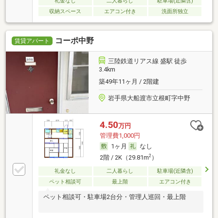
礼金なし
二人暮らし
駐車場(近隣含)
収納スペース
エアコン付き
洗面所独立
コーポ中野
賃貸アパート
三陸鉄道リアス線 盛駅 徒歩
3.4km
築49年11ヶ月 / 2階建
岩手県大船渡市立根町字中野
4.50
万円
管理費1,000円
1ヶ月
なし
2
2階 / 2K（29.81m
）
礼金なし
二人暮らし
駐車場(近隣含)
ペット相談可
最上階
エアコン付き
ペット相談可・駐車場2台分・管理人巡回・最上階