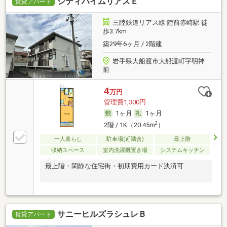
シティハイムリアスＥ
賃貸アパート
三陸鉄道リアス線 陸前赤崎駅 徒
歩3.7km
築29年6ヶ月 / 2階建
岩手県大船渡市大船渡町字明神
前
4
万円
管理費1,300円
1ヶ月
1ヶ月
2
2階 / 1K（20.45m
）
一人暮らし
駐車場(近隣含)
最上階
収納スペース
室内洗濯機置き場
システムキッチン
最上階・閑静な住宅街・初期費用カード決済可
サニーヒルズラシュレＢ
賃貸アパート