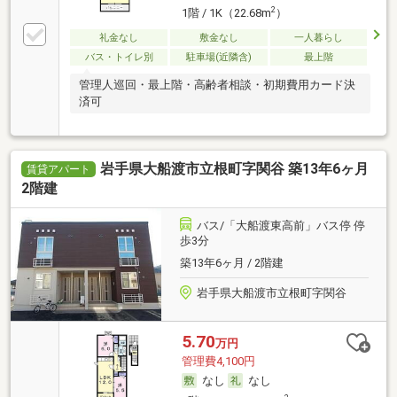
2
1階 / 1K（22.68m
）
礼金なし
敷金なし
一人暮らし
バス・トイレ別
駐車場(近隣含)
最上階
管理人巡回・最上階・高齢者相談・初期費用カード決
済可
岩手県大船渡市立根町字関谷 築13年6ヶ月
賃貸アパート
2階建
バス/「大船渡東高前」バス停 停
歩3分
築13年6ヶ月 / 2階建
岩手県大船渡市立根町字関谷
5.70
万円
管理費4,100円
なし
なし