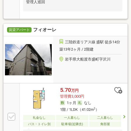
管理人巡回
フィオーレ
賃貸アパート
三陸鉄道リアス線 盛駅 徒歩14分
築13年2ヶ月 / 2階建
岩手県大船渡市盛町字沢川
5.70
万円
管理費3,000円
1ヶ月
なし
2
1階 / 1LDK（41.02m
）
礼金なし
一人暮らし
二人暮らし
バス・トイレ別
駐車場(近隣含)
角部屋