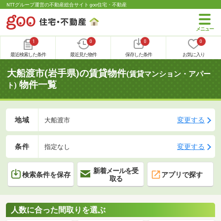
NTTグループ運営の不動産総合サイト goo住宅・不動産
1
0
0
0
最近検索した条件
最近見た物件
保存した条件
お気に入り
大船渡市(岩手県)の賃貸物件
(賃貸マンション・アパー
物件一覧
ト)
地域
変更する
大船渡市
条件
変更する
指定なし
新着メールを受
検索条件を保存
アプリで探す
取る
人数に合った間取りを選ぶ