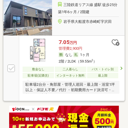
三陸鉄道リアス線 盛駅 徒歩25分
築1年6ヶ月 / 2階建
岩手県大船渡市赤崎町字沢田
7.05
万円
管理費2,900円
なし
1ヶ月
2
2階 / 2LDK（59.55m
）
敷金なし
二人暮らし
バス・トイレ別
駐車場(近隣含)
インターネット無料
最上階
駐車場2台分・角部屋・管理人巡回・最上階・浴室1坪
以上・保証人不要／代行 ・初期費用カード決済可・家
賃カード決済可