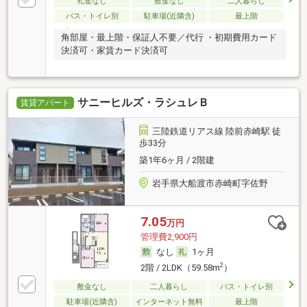
礼金なし
敷金なし
二人暮らし
バス・トイレ別
駐車場(近隣含)
最上階
角部屋・最上階・保証人不要／代行 ・初期費用カード
決済可・家賃カード決済可
サニーヒルズ・ラシュレＢ
賃貸アパート
三陸鉄道リアス線 陸前赤崎駅 徒
歩33分
築1年6ヶ月 / 2階建
岩手県大船渡市赤崎町字佐野
7.05
万円
管理費2,900円
なし
1ヶ月
2
2階 / 2LDK（59.58m
）
敷金なし
二人暮らし
バス・トイレ別
駐車場(近隣含)
インターネット無料
最上階