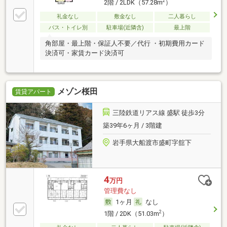
2
2階 / 2LDK（57.28m
）
礼金なし
敷金なし
二人暮らし
バス・トイレ別
駐車場(近隣含)
最上階
角部屋・最上階・保証人不要／代行 ・初期費用カード
決済可・家賃カード決済可
メゾン桜田
賃貸アパート
三陸鉄道リアス線 盛駅 徒歩3分
築39年6ヶ月 / 3階建
岩手県大船渡市盛町字舘下
4
万円
管理費なし
1ヶ月
なし
2
1階 / 2DK（51.03m
）