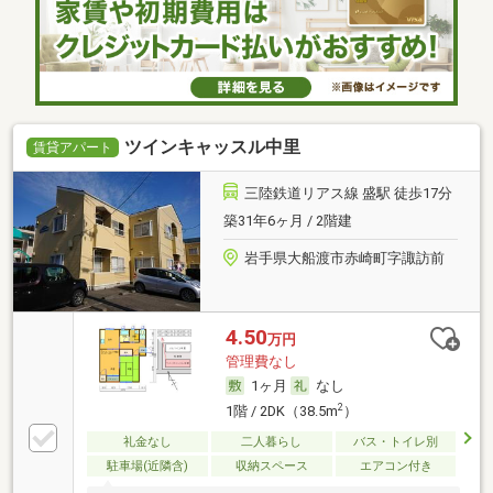
ツインキャッスル中里
賃貸アパート
三陸鉄道リアス線 盛駅 徒歩17分
築31年6ヶ月 / 2階建
岩手県大船渡市赤崎町字諏訪前
4.50
万円
管理費なし
1ヶ月
なし
2
1階 / 2DK（38.5m
）
礼金なし
二人暮らし
バス・トイレ別
駐車場(近隣含)
収納スペース
エアコン付き