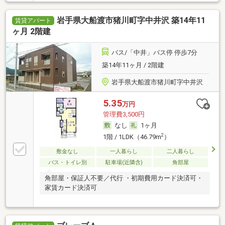
岩手県大船渡市猪川町字中井沢 築14年11
賃貸アパート
ヶ月 2階建
バス/「中井」バス停 停歩7分
築14年11ヶ月 / 2階建
岩手県大船渡市猪川町字中井沢
5.35
万円
管理費3,500円
なし
1ヶ月
2
1階 / 1LDK（46.79m
）
敷金なし
一人暮らし
二人暮らし
バス・トイレ別
駐車場(近隣含)
角部屋
角部屋・保証人不要／代行 ・初期費用カード決済可・
家賃カード決済可