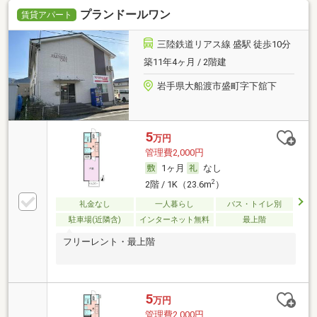
プランドールワン
賃貸アパート
三陸鉄道リアス線 盛駅 徒歩10分
築11年4ヶ月 / 2階建
岩手県大船渡市盛町字下舘下
5
万円
管理費2,000円
1ヶ月
なし
2
2階 / 1K（23.6m
）
礼金なし
一人暮らし
バス・トイレ別
駐車場(近隣含)
インターネット無料
最上階
フリーレント・最上階
5
万円
管理費2,000円