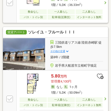
2
1階 / 1LDK（36.33m
）
敷金なし
一人暮らし
二人暮らし
バス・トイレ別
駐車場(近隣含)
インターネット無料
ソレイユ・フルールＩＩＩ
賃貸アパート
三陸鉄道リアス線 陸前赤崎駅 徒
歩7.5km
その他の交通
築8年 / 2階建
岩手県大船渡市立根町字猫足
5.80
万円
管理費4,100円
なし
1ヶ月
2
1階 / 1LDK（50.09m
）
敷金なし
一人暮らし
二人暮らし
バス・トイレ別
駐車場(近隣含)
インターネット無料