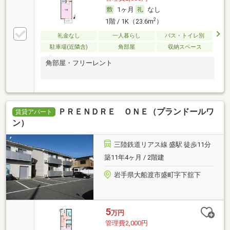
1ヶ月
なし
2
1階 / 1K（23.6m
）
礼金なし
一人暮らし
バス・トイレ別
駐車場(近隣含)
角部屋
収納スペース
角部屋・フリーレント
ＰＲＥＮＤＲＥ ＯＮＥ（プランドールワ
賃貸アパート
ン）
三陸鉄道リアス線 盛駅 徒歩11分
築11年4ヶ月 / 2階建
岩手県大船渡市盛町字下舘下
5
万円
管理費2,000円