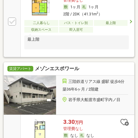
管理費なし
1ヶ月
1ヶ月
2
2階 / 2DK（41.31m
）
二人暮らし
バス・トイレ別
最上階
収納スペース
即入居可
最上階
メゾンエスポワール
賃貸アパート
三陸鉄道リアス線 盛駅 徒歩6分
築36年6ヶ月 / 2階建
岩手県大船渡市盛町字内ノ目
3.30
万円
管理費なし
なし
なし