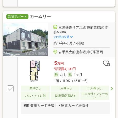
カームリー
賃貸アパート
三陸鉄道リアス線 陸前赤崎駅 徒
歩5.2km
その他の交通
築14年6ヶ月 / 2階建
岩手県大船渡市猪川町字冨岡
5
万円
管理費4,100円
なし
1ヶ月
2
1階 / 1LDK（45.81m
）
敷金なし
一人暮らし
二人暮らし
モニタ付インターホ
バス・トイレ別
駐車場(近隣含)
ン
初期費用カード決済可・家賃カード決済可