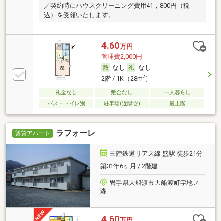
／契約時にハウスクリーニング費用41，800円（税
込）を受領いたします。
4.60
万円
管理費2,000円
なし
なし
2
2階 / 1K（28m
）
礼金なし
敷金なし
一人暮らし
バス・トイレ別
駐車場(近隣含)
最上階
ラフォーレ
賃貸アパート
三陸鉄道リアス線 盛駅 徒歩21分
築31年6ヶ月 / 2階建
岩手県大船渡市大船渡町字地ノ
森
4.60
万円