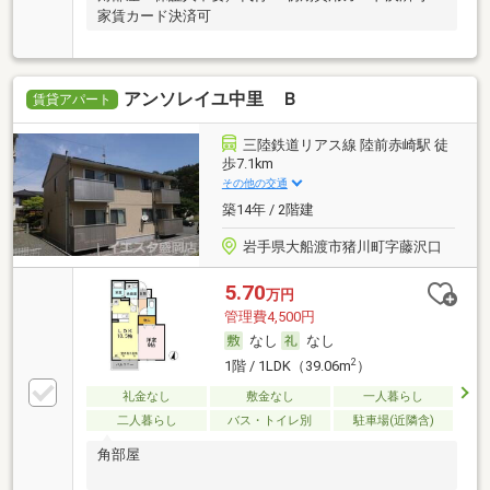
家賃カード決済可
アンソレイユ中里 Ｂ
賃貸アパート
三陸鉄道リアス線 陸前赤崎駅 徒
歩7.1km
その他の交通
築14年 / 2階建
岩手県大船渡市猪川町字藤沢口
5.70
万円
管理費4,500円
なし
なし
2
1階 / 1LDK（39.06m
）
礼金なし
敷金なし
一人暮らし
二人暮らし
バス・トイレ別
駐車場(近隣含)
角部屋