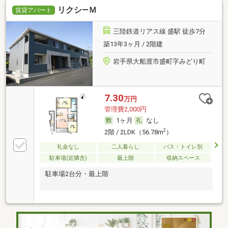
リクシ―Ｍ
賃貸アパート
三陸鉄道リアス線 盛駅 徒歩7分
築13年3ヶ月 / 2階建
岩手県大船渡市盛町字みどり町
7.30
万円
管理費2,000円
1ヶ月
なし
2
2階 / 2LDK（56.78m
）
礼金なし
二人暮らし
バス・トイレ別
駐車場(近隣含)
最上階
収納スペース
駐車場2台分・最上階