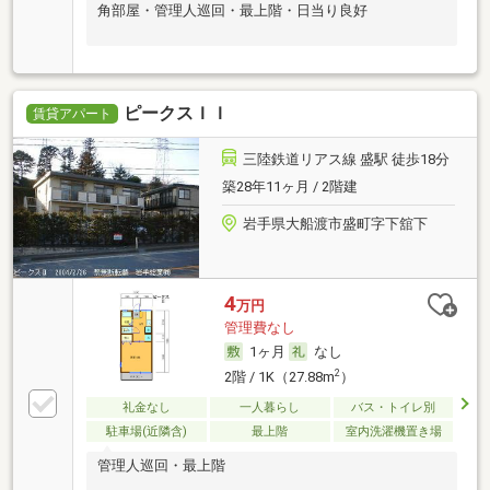
角部屋・管理人巡回・最上階・日当り良好
ピークスＩＩ
賃貸アパート
三陸鉄道リアス線 盛駅 徒歩18分
築28年11ヶ月 / 2階建
岩手県大船渡市盛町字下舘下
4
万円
管理費なし
1ヶ月
なし
2
2階 / 1K（27.88m
）
礼金なし
一人暮らし
バス・トイレ別
駐車場(近隣含)
最上階
室内洗濯機置き場
管理人巡回・最上階