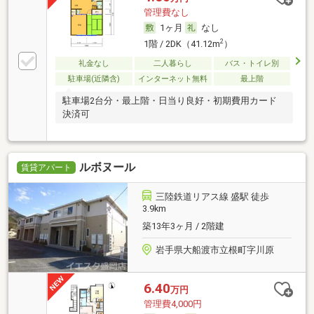
管理費なし
1ヶ月
なし
2
1階 / 2DK（41.12m
）
礼金なし
二人暮らし
バス・トイレ別
駐車場(近隣含)
インターネット無料
最上階
駐車場2台分・最上階・日当り良好・初期費用カード
決済可
ルボヌール
賃貸アパート
三陸鉄道リアス線 盛駅 徒歩
3.9km
築13年3ヶ月 / 2階建
岩手県大船渡市立根町字川原
6.40
万円
管理費4,000円