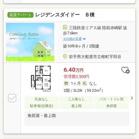
レジデンスダイドー Ｂ棟
賃貸アパート
三陸鉄道リアス線 陸前赤崎駅 徒
歩7.6km
その他の交通
築10年8ヶ月 / 2階建
岩手県大船渡市立根町字田谷
6.40
万円
管理費3,500円
1ヶ月
なし
2
2階 / 2LDK（59.22m
）
礼金なし
二人暮らし
バス・トイレ別
駐車場(近隣含)
最上階
角部屋
角部屋・最上階