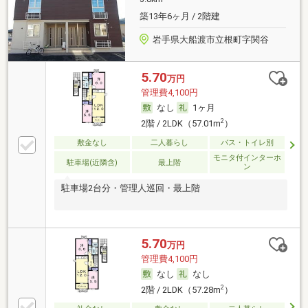
築13年6ヶ月 / 2階建
岩手県大船渡市立根町字関谷
5.70
万円
管理費4,100円
なし
1ヶ月
2
2階 / 2LDK（57.01m
）
敷金なし
二人暮らし
バス・トイレ別
モニタ付インターホ
駐車場(近隣含)
最上階
ン
駐車場2台分・管理人巡回・最上階
5.70
万円
管理費4,100円
なし
なし
2
2階 / 2LDK（57.28m
）