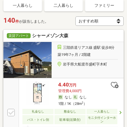
一人暮らし
二人暮らし
ファミリー
140
件
が該当しました。
シャーメゾン大森
賃貸アパート
三陸鉄道リアス線 盛駅 徒歩8分
築19年7ヶ月 / 2階建
岩手県大船渡市盛町字木町
4.40
万円
管理費4,000円
なし
なし
2
1階 / 1K（28m
）
礼金なし
敷金なし
一人暮らし
モニタ付インターホ
バス・トイレ別
駐車場(近隣含)
ン