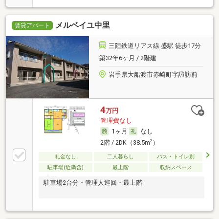
メルベイユ中里
賃貸アパート
三陸鉄道リアス線 盛駅 徒歩17分
築32年6ヶ月 / 2階建
岩手県大船渡市赤崎町字諏訪前
4
万円
管理費なし
1ヶ月
なし
2
2階 / 2DK（38.5m
）
礼金なし
二人暮らし
バス・トイレ別
駐車場(近隣含)
最上階
収納スペース
駐車場2台分・管理人巡回・最上階