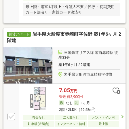
最上階・浴室1坪以上・保証人不要／代行 ・初期費用
カード決済可・家賃カード決済可
岩手県大船渡市赤崎町字佐野 築1年6ヶ月 2
賃貸アパート
階建
三陸鉄道リアス線 陸前赤崎駅 徒
歩33分
築1年6ヶ月 / 2階建
岩手県大船渡市赤崎町字佐野
7.05
万円
管理費2,900円
なし
1ヶ月
2
2階 / 2LDK（59.58m
）
敷金なし
二人暮らし
バス・トイレ別
駐車場(近隣含)
インターネット無料
最上階