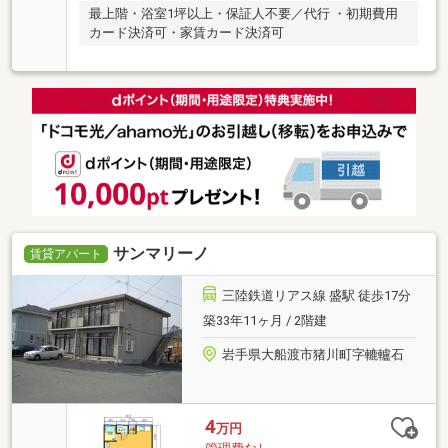
最上階・浴室1坪以上・保証人不要／代行 ・初期費用
カード決済可・家賃カード決済可
サンマリーノ
賃貸アパート
三陸鉄道リアス線 盛駅 徒歩17分
築33年11ヶ月 / 2階建
岩手県大船渡市猪川町字轆轤石
4
万円