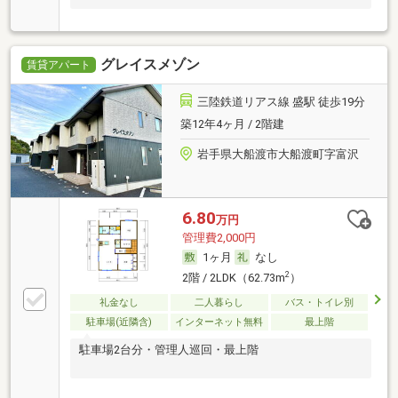
グレイスメゾン
賃貸アパート
三陸鉄道リアス線 盛駅 徒歩19分
築12年4ヶ月 / 2階建
岩手県大船渡市大船渡町字富沢
6.80
万円
管理費2,000円
1ヶ月
なし
2
2階 / 2LDK（62.73m
）
礼金なし
二人暮らし
バス・トイレ別
駐車場(近隣含)
インターネット無料
最上階
駐車場2台分・管理人巡回・最上階