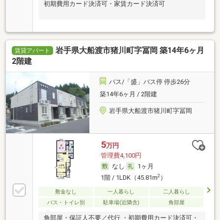
初期費用カード決済可・家賃カード決済可
岩手県大船渡市猪川町字冨岡 築14年6ヶ月
賃貸アパート
2階建
バス/「盛」バス停 停歩26分
築14年6ヶ月 / 2階建
岩手県大船渡市猪川町字冨岡
5
万円
管理費4,100円
なし
1ヶ月
2
1階 / 1LDK（45.81m
）
敷金なし
一人暮らし
二人暮らし
バス・トイレ別
駐車場(近隣含)
角部屋
角部屋・保証人不要／代行 ・初期費用カード決済可・