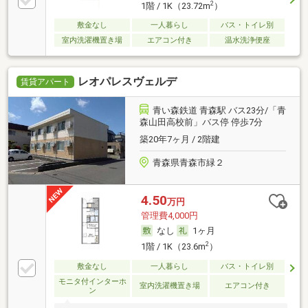
2
1階 / 1K（23.72m
）
敷金なし
一人暮らし
バス・トイレ別
室内洗濯機置き場
エアコン付き
温水洗浄便座
レオパレスヴェルデ
賃貸アパート
青い森鉄道 青森駅 バス23分/「青
森山田高校前」バス停 停歩7分
築20年7ヶ月 / 2階建
青森県青森市緑２
4.50
万円
管理費4,000円
なし
1ヶ月
2
1階 / 1K（23.6m
）
敷金なし
一人暮らし
バス・トイレ別
モニタ付インターホ
室内洗濯機置き場
エアコン付き
ン