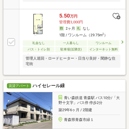
5.50
万円
管理費3,000円
2ヶ月
なし
2
1階 / ワンルーム（29.75m
）
礼金なし
一人暮らし
ワンルーム
バス・トイレ別
駐車場(近隣含)
インターネット無料
管理人巡回・ロードヒーター・日当り良好・閑静な住
宅街
ハイセレール緑
賃貸アパート
青い森鉄道 青森駅 バス10分/「大
野十文字」バス停 停歩2分
築29年6ヶ月 / 2階建
青森県青森市緑１