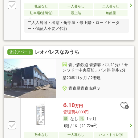
礼金なし
一人暮らし
二人暮らし
駐車場(近隣含)
最上階
角部屋
二人入居可・出窓・角部屋・最上階・ロードヒータ
ー・保証人不要／代行
レオパレスなみうち
賃貸アパート
青い森鉄道 青森駅 バス23分/「サ
ンワドー中央店前」バス停 停歩2分
築20年11ヶ月 / 2階建
青森県青森市緑３
6.10
万円
管理費4,000円
なし
1ヶ月
2
1階 / 1K（23.72m
）
敷金なし
一人暮らし
バス・トイレ別