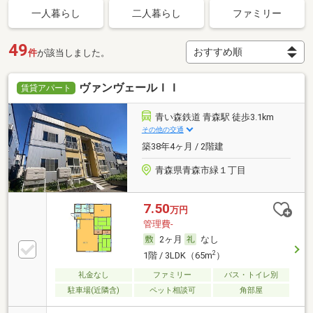
一人暮らし
二人暮らし
ファミリー
49
件
が該当しました。
ヴァンヴェールＩＩ
賃貸アパート
青い森鉄道 青森駅 徒歩3.1km
その他の交通
築38年4ヶ月 / 2階建
青森県青森市緑１丁目
7.50
万円
管理費-
2ヶ月
なし
2
1階 / 3LDK（65m
）
礼金なし
ファミリー
バス・トイレ別
駐車場(近隣含)
ペット相談可
角部屋