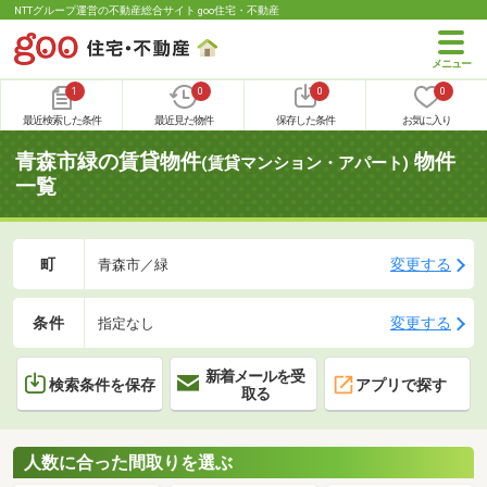
NTTグループ運営の不動産総合サイト goo住宅・不動産
1
0
0
0
最近検索した条件
最近見た物件
保存した条件
お気に入り
青森市緑の賃貸物件
物件
(賃貸マンション・アパート)
一覧
町
変更する
青森市／緑
条件
変更する
指定なし
新着メールを受
検索条件を保存
アプリで探す
取る
人数に合った間取りを選ぶ