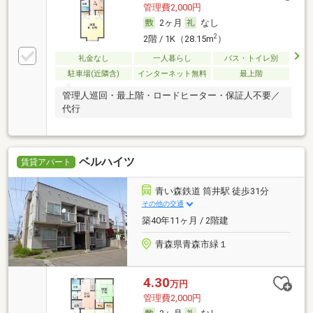
管理費2,000円
2ヶ月
なし
2
2階 / 1K（28.15m
）
礼金なし
一人暮らし
バス・トイレ別
駐車場(近隣含)
インターネット無料
最上階
管理人巡回・最上階・ロードヒーター・保証人不要／
代行
ベルハイツ
賃貸アパート
青い森鉄道 筒井駅 徒歩31分
その他の交通
築40年11ヶ月 / 2階建
青森県青森市緑１
4.30
万円
管理費2,000円