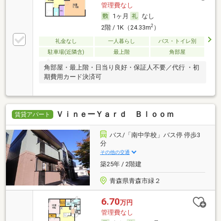
管理費なし
1ヶ月
なし
2
2階 / 1K（24.33m
）
礼金なし
一人暮らし
バス・トイレ別
駐車場(近隣含)
最上階
角部屋
角部屋・最上階・日当り良好・保証人不要／代行 ・初
期費用カード決済可
ＶｉｎｅーＹａｒｄ Ｂｌｏｏｍ
賃貸アパート
バス/「南中学校」バス停 停歩3
分
その他の交通
築25年 / 2階建
青森県青森市緑２
6.70
万円
管理費なし