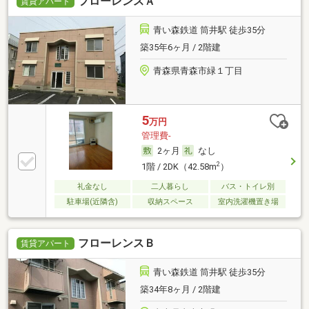
フローレンスＡ
賃貸アパート
青い森鉄道 筒井駅 徒歩35分
築35年6ヶ月 / 2階建
青森県青森市緑１丁目
5
万円
管理費-
2ヶ月
なし
2
1階 / 2DK（42.58m
）
礼金なし
二人暮らし
バス・トイレ別
駐車場(近隣含)
収納スペース
室内洗濯機置き場
フローレンスＢ
賃貸アパート
青い森鉄道 筒井駅 徒歩35分
築34年8ヶ月 / 2階建