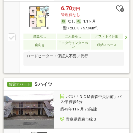
6.70
万円
管理費なし
なし
1.1ヶ月
2
1階 / 2LDK（57.98m
）
敷金なし
二人暮らし
バス・トイレ別
モニタ付インターホ
南向き
収納スペース
ン
ロードヒーター・保証人不要／代行
Ｓハイツ
賃貸アパート
バス/「ＤＣＭ青森中央店前」バ
ス停 停歩3分
築43年11ヶ月 / 2階建
青森県青森市緑３