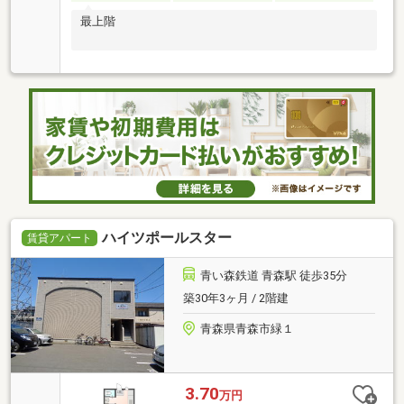
最上階
ハイツポールスター
賃貸アパート
青い森鉄道 青森駅 徒歩35分
築30年3ヶ月 / 2階建
青森県青森市緑１
3.70
万円