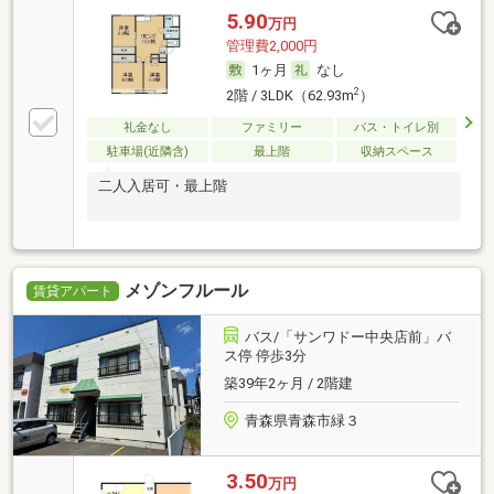
5.90
万円
管理費2,000円
1ヶ月
なし
2
2階 / 3LDK（62.93m
）
礼金なし
ファミリー
バス・トイレ別
駐車場(近隣含)
最上階
収納スペース
二人入居可・最上階
メゾンフルール
賃貸アパート
バス/「サンワドー中央店前」バ
ス停 停歩3分
築39年2ヶ月 / 2階建
青森県青森市緑３
3.50
万円