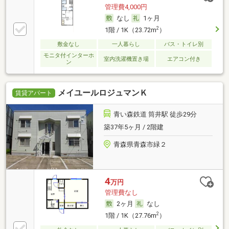
管理費4,000円
なし
1ヶ月
2
1階 / 1K（23.72m
）
敷金なし
一人暮らし
バス・トイレ別
モニタ付インターホ
室内洗濯機置き場
エアコン付き
ン
メイユールロジュマンＫ
賃貸アパート
青い森鉄道 筒井駅 徒歩29分
築37年5ヶ月 / 2階建
青森県青森市緑２
4
万円
管理費なし
2ヶ月
なし
2
1階 / 1K（27.76m
）