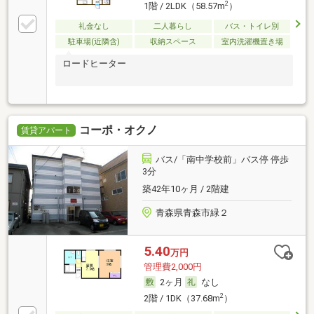
2
1階 / 2LDK（58.57m
）
礼金なし
二人暮らし
バス・トイレ別
駐車場(近隣含)
収納スペース
室内洗濯機置き場
ロードヒーター
コーポ・オクノ
賃貸アパート
バス/「南中学校前」バス停 停歩
3分
築42年10ヶ月 / 2階建
青森県青森市緑２
5.40
万円
管理費2,000円
2ヶ月
なし
2
2階 / 1DK（37.68m
）