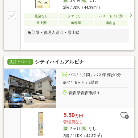
2ヶ月
なし
2
2階 / 3DK（44.39m
）
礼金なし
ファミリー
バス・トイレ別
最上階
角部屋
南向き
角部屋・管理人巡回・最上階
シティハイムアルピナ
賃貸アパート
バス/「片岡」バス停 停歩1分
築41年6ヶ月 / 2階建
青森県青森市緑１
5.50
万円
管理費なし
2ヶ月
なし
2
2階 / 1LDK（44.37m
）