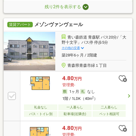
残り2件を表示する
メゾンヴァンヴェール
賃貸アパート
青い森鉄道 青森駅 バス20分/「大
野十文字」バス停 停歩5分
その他の交通
築28年6ヶ月 / 2階建
青森県青森市緑１丁目
4.80
万円
管理費-
1ヶ月
なし
2
1階 / 1LDK（40m
）
礼金なし
一人暮らし
二人暮らし
バス・トイレ別
駐車場(近隣含)
ペット相談可
4.80
万円
管理費-