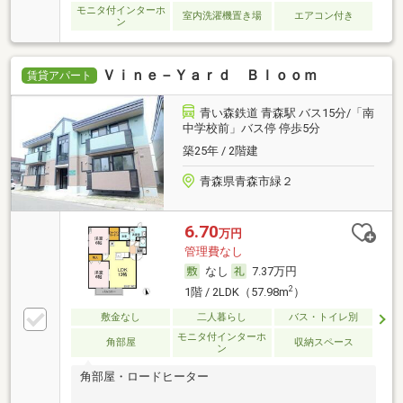
モニタ付インターホ
室内洗濯機置き場
エアコン付き
ン
Ｖｉｎｅ－Ｙａｒｄ Ｂｌｏｏｍ
賃貸アパート
青い森鉄道 青森駅 バス15分/「南
中学校前」バス停 停歩5分
築25年 / 2階建
青森県青森市緑２
6.70
万円
管理費なし
なし
7.37万円
2
1階 / 2LDK（57.98m
）
敷金なし
二人暮らし
バス・トイレ別
モニタ付インターホ
角部屋
収納スペース
ン
角部屋・ロードヒーター