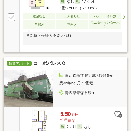
なし
1.1ヶ月
2
1階 / 2LDK（57.98m
）
敷金なし
二人暮らし
バス・トイレ別
モニタ付インターホ
角部屋
南向き
ン
角部屋・保証人不要／代行
コーポパレスＣ
賃貸アパート
青い森鉄道 筒井駅 徒歩35分
築35年5ヶ月 / 2階建
青森県青森市緑１
5.50
万円
管理費なし
2ヶ月
なし