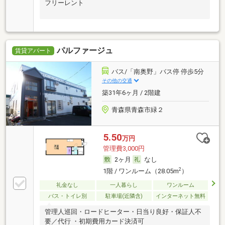
フリーレント
パルファージュ
賃貸アパート
バス/「南奥野」バス停 停歩5分
その他の交通
築31年6ヶ月 / 2階建
青森県青森市緑２
5.50
万円
管理費3,000円
2ヶ月
なし
2
1階 / ワンルーム（28.05m
）
礼金なし
一人暮らし
ワンルーム
バス・トイレ別
駐車場(近隣含)
インターネット無料
管理人巡回・ロードヒーター・日当り良好・保証人不
要／代行 ・初期費用カード決済可