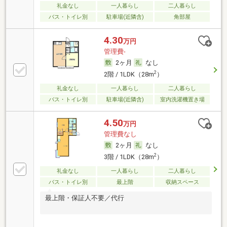
礼金なし
一人暮らし
二人暮らし
バス・トイレ別
駐車場(近隣含)
角部屋
4.30
万円
管理費-
2ヶ月
なし
2
2階 / 1LDK（28m
）
礼金なし
一人暮らし
二人暮らし
バス・トイレ別
駐車場(近隣含)
室内洗濯機置き場
4.50
万円
管理費なし
2ヶ月
なし
2
3階 / 1LDK（28m
）
礼金なし
一人暮らし
二人暮らし
バス・トイレ別
最上階
収納スペース
最上階・保証人不要／代行