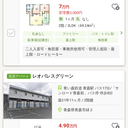
7
万円
管理費3,000円
1ヶ月
なし
2
2階 / 3LDK（69.24m
）
礼金なし
ファミリー
バス・トイレ別
駐車場(近隣含)
最上階
角部屋
二人入居可・角部屋・事務所使用可・管理人巡回・最
上階・ロードヒーター
レオパレスグリーン
賃貸アパート
青い森鉄道 青森駅 バス17分/「サ
ンロード青森前」バス停 停歩8分
築21年11ヶ月 / 2階建
青森県青森市緑２
4.90
万円