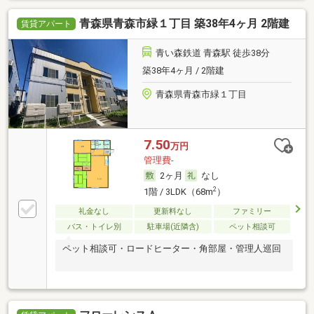
青森県青森市緑１丁目 築38年4ヶ月 2階建
賃貸アパート
青い森鉄道 青森駅 徒歩38分
築38年4ヶ月 / 2階建
青森県青森市緑１丁目
7.50
万円
管理費-
2ヶ月
なし
2
1階 / 3LDK（68m
）
礼金なし
更新料なし
ファミリー
バス・トイレ別
駐車場(近隣含)
ペット相談可
ペット相談可・ロードヒーター・角部屋・管理人巡回