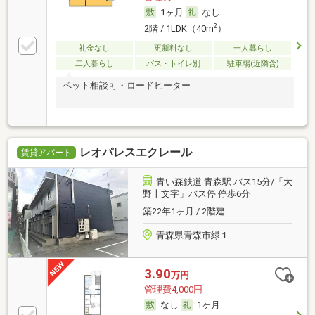
1ヶ月
なし
2
2階 / 1LDK（40m
）
礼金なし
更新料なし
一人暮らし
二人暮らし
バス・トイレ別
駐車場(近隣含)
ペット相談可・ロードヒーター
レオパレスエクレール
賃貸アパート
青い森鉄道 青森駅 バス15分/「大
野十文字」バス停 停歩6分
築22年1ヶ月 / 2階建
青森県青森市緑１
3.90
万円
管理費4,000円
なし
1ヶ月