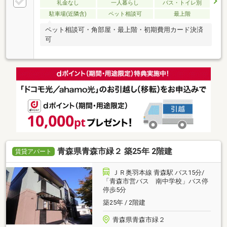
礼金なし
一人暮らし
バス・トイレ別
駐車場(近隣含)
ペット相談可
最上階
ペット相談可・角部屋・最上階・初期費用カード決済
可
青森県青森市緑２ 築25年 2階建
賃貸アパート
ＪＲ奥羽本線 青森駅 バス15分/
「青森市営バス 南中学校」バス停
停歩5分
築25年 / 2階建
青森県青森市緑２