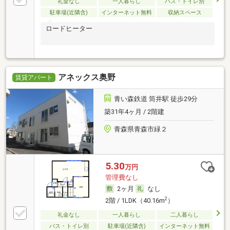
礼金なし
一人暮らし
バス・トイレ別
駐車場(近隣含)
インターネット無料
収納スペース
ロードヒーター
アネックス奥野
賃貸アパート
青い森鉄道 筒井駅 徒歩29分
築31年4ヶ月 / 2階建
青森県青森市緑２
5.30
万円
管理費なし
2ヶ月
なし
2
2階 / 1LDK（40.16m
）
礼金なし
一人暮らし
二人暮らし
バス・トイレ別
駐車場(近隣含)
インターネット無料