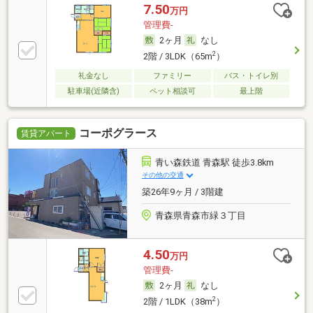
7.50
万円
管理費-
2ヶ月
なし
2
2階 / 3LDK（65m
）
礼金なし
ファミリー
バス・トイレ別
駐車場(近隣含)
ペット相談可
最上階
コーポグラース
賃貸アパート
青い森鉄道 青森駅 徒歩3.8km
その他の交通
築26年9ヶ月 / 3階建
青森県青森市緑３丁目
4.50
万円
管理費-
2ヶ月
なし
2
2階 / 1LDK（38m
）