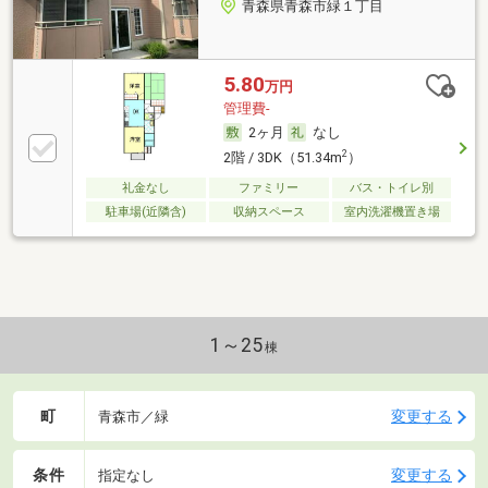
青森県青森市緑１丁目
5.80
万円
管理費-
2ヶ月
なし
2
2階 / 3DK（51.34m
）
礼金なし
ファミリー
バス・トイレ別
駐車場(近隣含)
収納スペース
室内洗濯機置き場
1～25
棟
町
変更する
青森市／緑
条件
変更する
指定なし