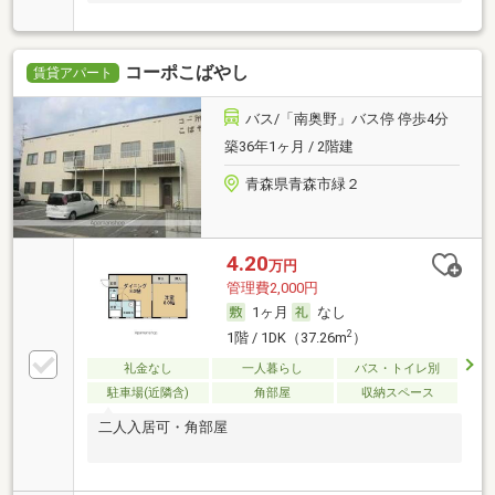
コーポこばやし
賃貸アパート
バス/「南奥野」バス停 停歩4分
築36年1ヶ月 / 2階建
青森県青森市緑２
4.20
万円
管理費2,000円
1ヶ月
なし
2
1階 / 1DK（37.26m
）
礼金なし
一人暮らし
バス・トイレ別
駐車場(近隣含)
角部屋
収納スペース
二人入居可・角部屋