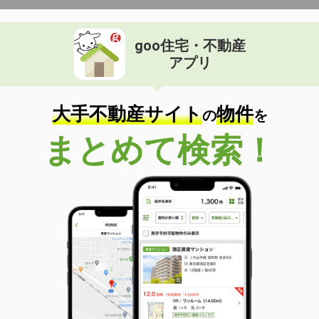
goo住宅・不動産
アプリ
大手不動産サイト
物件
の
を
まとめて検索！