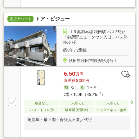
トア・ビジュー
賃貸アパート
ＪＲ奥羽本線 秋田駅 バス25分/
「御所野ニュータウン入口」バス停
停歩7分
築5年 / 2階建
秋田県秋田市御所野堤台１
6.50
万円
管理費5,000円
なし
1ヶ月
2
2階 / 1LDK（45.71m
）
敷金なし
一人暮らし
二人暮らし
バス・トイレ別
駐車場(近隣含)
インターネット無料
角部屋・最上階・保証人不要／代行