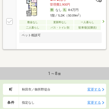
管理費2,900円
なし
8.6万円
2
1階 / 1LDK（50.09m
）
敷金なし
更新料なし
一人暮らし
二人暮らし
バス・トイレ別
駐車場(近隣含)
ペット相談可
1～8
棟
町
変更する
秋田市／御所野堤台
条件
変更する
指定なし