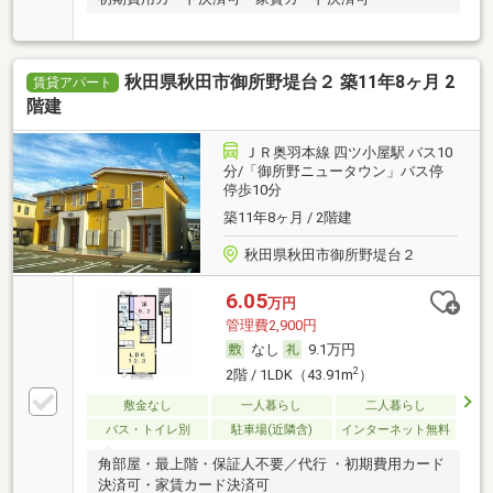
秋田県秋田市御所野堤台２ 築11年8ヶ月 2
賃貸アパート
階建
ＪＲ奥羽本線 四ツ小屋駅 バス10
分/「御所野ニュータウン」バス停
停歩10分
築11年8ヶ月 / 2階建
秋田県秋田市御所野堤台２
6.05
万円
管理費2,900円
なし
9.1万円
2
2階 / 1LDK（43.91m
）
敷金なし
一人暮らし
二人暮らし
バス・トイレ別
駐車場(近隣含)
インターネット無料
角部屋・最上階・保証人不要／代行 ・初期費用カード
決済可・家賃カード決済可