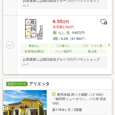
お部屋探しは朝日綜合グループのアパマンショップ
へ！
6.55
万円
管理費2,900円
なし
9.85万円
2
2階 / 2LDK（61.96m
）
敷金なし
二人暮らし
バス・トイレ別
駐車場(近隣含)
ペット相談可
最上階
お部屋探しは朝日綜合グループのアパマンショップ
へ！
アリエッタ
賃貸アパート
奥羽本線 四ツ小屋駅 バス10分/
「御所野ニュータウン」バス停 停歩
10分
築11年8ヶ月 / 2階建