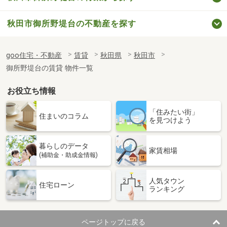
秋田市御所野堤台の不動産を探す
goo住宅・不動産
賃貸
秋田県
秋田市
御所野堤台の賃貸 物件一覧
お役立ち情報
「住みたい街」
住まいのコラム
を見つけよう
暮らしのデータ
家賃相場
(補助金・助成金情報)
人気タウン
住宅ローン
ランキング
ページトップに戻る