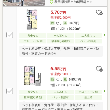
秋田県秋田市御所野堤台２
5.70
万円
管理費2,900円
なし
8.6万円
2
1階 / 1LDK（50.09m
）
敷金なし
一人暮らし
二人暮らし
バス・トイレ別
駐車場(近隣含)
ペット相談可
ペット相談可・保証人不要／代行 ・初期費用カード決
済可・家賃カード決済可
6.55
万円
管理費2,900円
なし
9.85万円
2
2階 / 2LDK（61.96m
）
敷金なし
二人暮らし
バス・トイレ別
駐車場(近隣含)
ペット相談可
最上階
ペット相談可・角部屋・最上階・保証人不要／代行 ・
初期費用カード決済可・家賃カード決済可