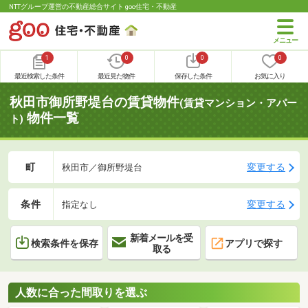
NTTグループ運営の不動産総合サイト goo住宅・不動産
1
0
0
0
最近検索した条件
最近見た物件
保存した条件
お気に入り
秋田市御所野堤台の賃貸物件
(賃貸マンション・アパー
物件一覧
ト)
町
変更する
秋田市／御所野堤台
条件
変更する
指定なし
新着メールを受
検索条件を保存
アプリで探す
取る
人数に合った間取りを選ぶ