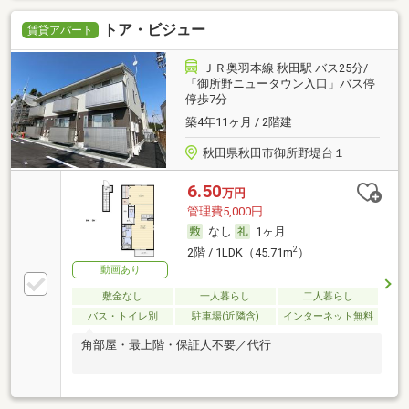
トア・ビジュー
賃貸アパート
ＪＲ奥羽本線 秋田駅 バス25分/
「御所野ニュータウン入口」バス停
停歩7分
築4年11ヶ月 / 2階建
秋田県秋田市御所野堤台１
6.50
万円
管理費5,000円
なし
1ヶ月
2
2階 / 1LDK（45.71m
）
動画あり
敷金なし
一人暮らし
二人暮らし
バス・トイレ別
駐車場(近隣含)
インターネット無料
角部屋・最上階・保証人不要／代行