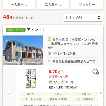
一人暮らし
二人暮らし
ファミリー
48
件
が該当しました。
アトレＩＩ
賃貸アパート
奥羽本線 四ツ小屋駅 バス10分/
「御所野ニュータウン」バス停 停歩
9分
築14年2ヶ月 / 2階建
秋田県秋田市御所野堤台２丁目
5.70
万円
管理費2,900円
なし
8.6万円
2
1階 / 1LDK（50.09m
）
敷金なし
一人暮らし
二人暮らし
バス・トイレ別
駐車場(近隣含)
ペット相談可