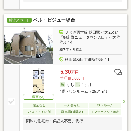
ベル・ビジュー堤台
賃貸アパート
ＪＲ奥羽本線 秋田駅 バス25分/
「御所野ニュータウン入口」バス停
停歩7分
築7年 / 2階建
秋田県秋田市御所野堤台１
5.30
万円
管理費5,000円
なし
1ヶ月
2
1階 / ワンルーム（26.71m
）
動画あり
敷金なし
一人暮らし
ワンルーム
バス・トイレ別
駐車場(近隣含)
インターネット無料
閑静な住宅街・保証人不要／代行