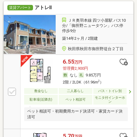
アトレⅡ
賃貸アパート
ＪＲ奥羽本線 四ツ小屋駅 バス10
分/「御所野ニュータウン」バス停
停歩9分
築14年2ヶ月 / 2階建
秋田県秋田市御所野堤台２丁目
6.55
万円
管理費2,900円
なし
9.85万円
2
2階 / 2LDK（61.96m
）
敷金なし
二人暮らし
バス・トイレ別
モニタ付インターホ
駐車場(近隣含)
ペット相談可
ン
ペット相談可・初期費用カード決済可・家賃カード決
済可
5.70
万円