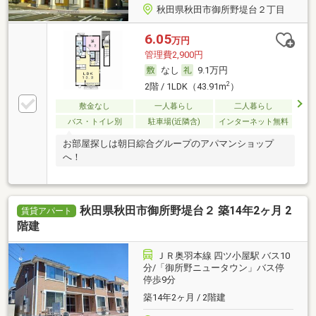
秋田県秋田市御所野堤台２丁目
6.05
万円
管理費2,900円
なし
9.1万円
2
2階 / 1LDK（43.91m
）
敷金なし
一人暮らし
二人暮らし
バス・トイレ別
駐車場(近隣含)
インターネット無料
お部屋探しは朝日綜合グループのアパマンショップ
へ！
秋田県秋田市御所野堤台２ 築14年2ヶ月 2
賃貸アパート
階建
ＪＲ奥羽本線 四ツ小屋駅 バス10
分/「御所野ニュータウン」バス停
停歩9分
築14年2ヶ月 / 2階建