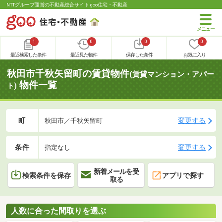
NTTグループ運営の不動産総合サイト goo住宅・不動産
1
0
0
0
最近検索した条件
最近見た物件
保存した条件
お気に入り
秋田市千秋矢留町の賃貸物件
(賃貸マンション・アパー
物件一覧
ト)
町
変更する
秋田市／千秋矢留町
条件
変更する
指定なし
新着メールを受
検索条件を保存
アプリで探す
取る
人数に合った間取りを選ぶ