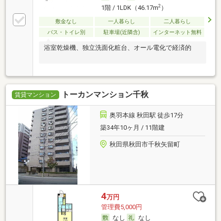
2
1階 / 1LDK（46.17m
）
敷金なし
一人暮らし
二人暮らし
バス・トイレ別
駐車場(近隣含)
インターネット無料
浴室乾燥機、独立洗面化粧台、オール電化で経済的
トーカンマンション千秋
賃貸マンション
奥羽本線 秋田駅 徒歩17分
築34年10ヶ月 / 11階建
秋田県秋田市千秋矢留町
4
万円
管理費5,000円
なし
なし