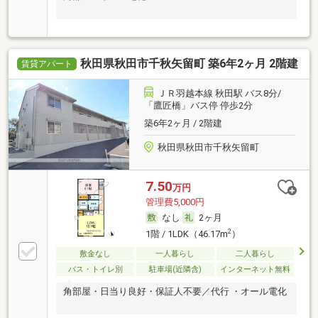
秋田県秋田市千秋矢留町 築6年2ヶ月 2階建
賃貸アパート
ＪＲ羽越本線 秋田駅 バス8分/
「鷹匠橋」バス停 停歩2分
築6年2ヶ月 / 2階建
秋田県秋田市千秋矢留町
7.50
万円
管理費5,000円
なし
2ヶ月
2
1階 / 1LDK（46.17m
）
敷金なし
一人暮らし
二人暮らし
バス・トイレ別
駐車場(近隣含)
インターネット無料
角部屋・日当り良好・保証人不要／代行 ・オール電化