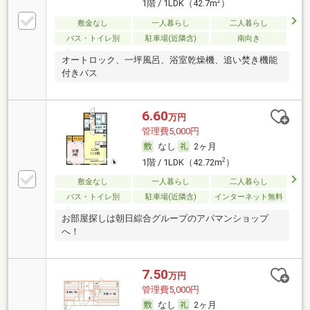
2
1階 / 1LDK（42.7m
）
敷金なし
一人暮らし
二人暮らし
バス・トイレ別
駐車場(近隣含)
南向き
オートロック、一坪風呂、浴室乾燥機、追い焚き機能
付きバス
6.60
万円
管理費5,000円
なし
2ヶ月
2
1階 / 1LDK（42.72m
）
敷金なし
一人暮らし
二人暮らし
バス・トイレ別
駐車場(近隣含)
インターネット無料
お部屋探しは朝日綜合グループのアパマンショップ
へ！
7.50
万円
管理費5,000円
なし
2ヶ月