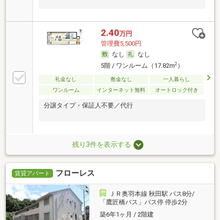
2.40
万円
管理費5,500円
なし
なし
2
5階 / ワンルーム（17.82m
）
礼金なし
敷金なし
一人暮らし
ワンルーム
インターネット無料
オートロック付き
分譲タイプ・保証人不要／代行
残り3件を表示する
フローレス
賃貸アパート
ＪＲ奥羽本線 秋田駅 バス8分/
「鷹匠橋バス」バス停 停歩2分
築6年1ヶ月 / 2階建