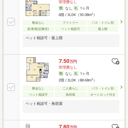
管理費なし
なし
1ヶ月
2
6階 / 3LDK（93.08m
）
敷金なし
ファミリー
バス・トイレ別
駐車場(近隣含)
ペット相談可
最上階
ペット相談可・最上階
7.50
万円
管理費なし
なし
1ヶ月
2
2階 / 2LDK（88.68m
）
敷金なし
二人暮らし
バス・トイレ別
ペット相談可
角部屋
オートロック付き
ペット相談可・角部屋
7.80
万円