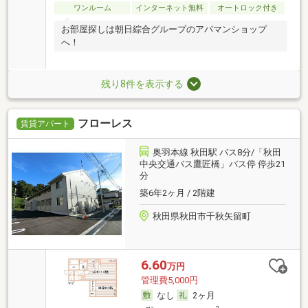
ワンルーム
インターネット無料
オートロック付き
お部屋探しは朝日綜合グループのアパマンショップ
へ！
残り8件を表示する
フローレス
賃貸アパート
奥羽本線 秋田駅 バス8分/「秋田
中央交通バス鷹匠橋」バス停 停歩21
分
築6年2ヶ月 / 2階建
秋田県秋田市千秋矢留町
6.60
万円
管理費5,000円
なし
2ヶ月