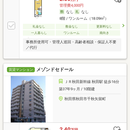
管理費4,000円
なし
なし
2
8階 / ワンルーム（18.09m
）
礼金なし
敷金なし
更新料なし
一人暮らし
ワンルーム
南向き
事務所使用可・管理人巡回・高齢者相談・保証人不要
／代行
メゾンドセドール
賃貸マンション
ＪＲ秋田新幹線 秋田駅 徒歩16分
築37年9ヶ月 / 10階建
秋田県秋田市千秋矢留町
2.40
万円