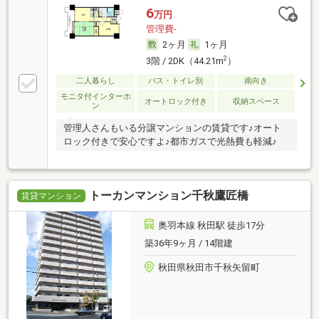
6
万円
管理費-
2ヶ月
1ヶ月
2
3階 / 2DK（44.21m
）
二人暮らし
バス・トイレ別
南向き
モニタ付インターホ
オートロック付き
収納スペース
ン
管理人さんもいる分譲マンションの賃貸です♪オート
ロック付きで安心ですよ♪都市ガスで光熱費も軽減♪
トーカンマンション千秋鷹匠橋
賃貸マンション
奥羽本線 秋田駅 徒歩17分
築36年9ヶ月 / 14階建
秋田県秋田市千秋矢留町