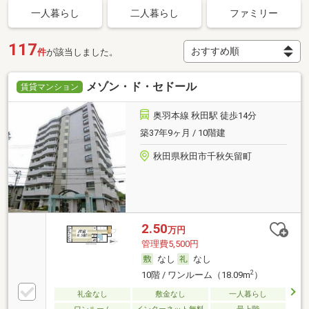
一人暮らし
二人暮らし
ファミリー
117
件
が該当しました。
メゾン・ド・セドール
賃貸マンション
奥羽本線 秋田駅 徒歩14分
築37年9ヶ月 / 10階建
秋田県秋田市千秋矢留町
2.50
万円
管理費5,500円
なし
なし
2
10階 / ワンルーム（18.09m
）
礼金なし
敷金なし
一人暮らし