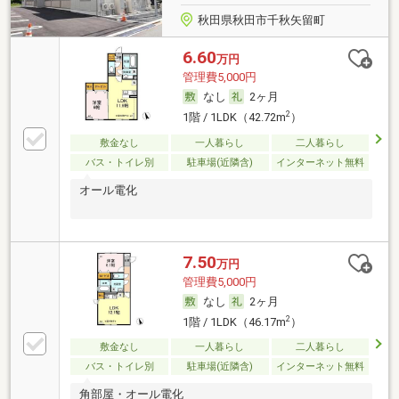
秋田県秋田市千秋矢留町
6.60
万円
管理費5,000円
なし
2ヶ月
2
1階 / 1LDK（42.72m
）
敷金なし
一人暮らし
二人暮らし
バス・トイレ別
駐車場(近隣含)
インターネット無料
オール電化
7.50
万円
管理費5,000円
なし
2ヶ月
2
1階 / 1LDK（46.17m
）
敷金なし
一人暮らし
二人暮らし
バス・トイレ別
駐車場(近隣含)
インターネット無料
角部屋・オール電化