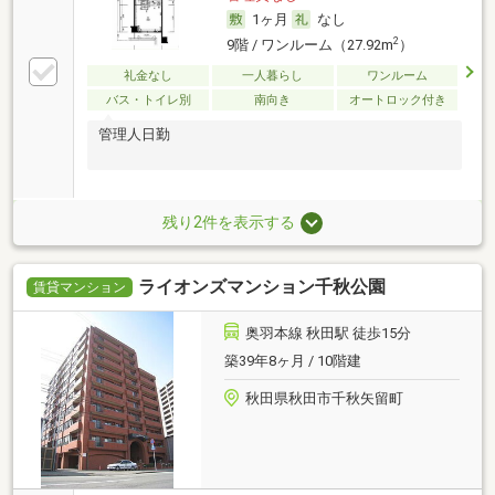
1ヶ月
なし
2
9階 / ワンルーム（27.92m
）
礼金なし
一人暮らし
ワンルーム
バス・トイレ別
南向き
オートロック付き
管理人日勤
残り2件を表示する
ライオンズマンション千秋公園
賃貸マンション
奥羽本線 秋田駅 徒歩15分
築39年8ヶ月 / 10階建
秋田県秋田市千秋矢留町