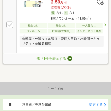
2.50
万円
管理費5,500円
なし
なし
2
8階 / ワンルーム（18.09m
）
礼金なし
敷金なし
一人暮らし
ワンルーム
駐車場(近隣含)
インターネット無料
角部屋・外観タイル張り・管理人日勤・24時間セキュ
リティ・高齢者相談
残り1件を表示する
1～17
棟
町
変更する
秋田市／千秋矢留町