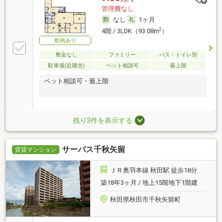
管理費なし
なし
1ヶ月
2
4階 / 3LDK（93.08m
）
動画あり
敷金なし
ファミリー
バス・トイレ別
駐車場(近隣含)
ペット相談可
最上階
ペット相談可・最上階
残り3件を表示する
サーパス千秋矢留
賃貸マンション
ＪＲ奥羽本線 秋田駅 徒歩18分
築18年3ヶ月 / 地上15階地下1階建
秋田県秋田市千秋矢留町