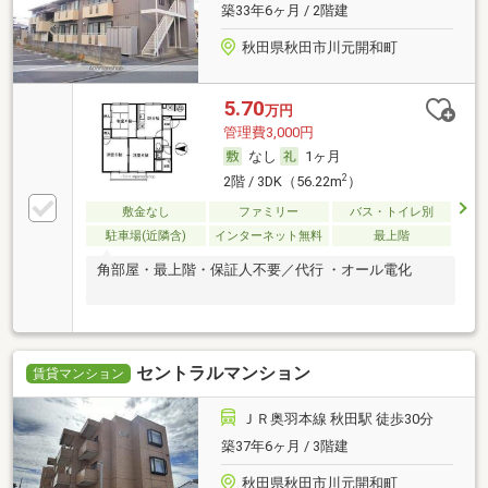
築33年6ヶ月 / 2階建
秋田県秋田市川元開和町
5.70
万円
管理費3,000円
なし
1ヶ月
2
2階 / 3DK（56.22m
）
敷金なし
ファミリー
バス・トイレ別
駐車場(近隣含)
インターネット無料
最上階
角部屋・最上階・保証人不要／代行 ・オール電化
セントラルマンション
賃貸マンション
ＪＲ奥羽本線 秋田駅 徒歩30分
築37年6ヶ月 / 3階建
秋田県秋田市川元開和町