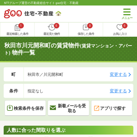
NTTグループ運営の不動産総合サイト goo住宅・不動産
1
0
0
0
最近検索した条件
最近見た物件
保存した条件
お気に入り
秋田市川元開和町の賃貸物件
(賃貸マンション・アパー
物件一覧
ト)
町
変更する
秋田市／川元開和町
条件
変更する
指定なし
新着メールを受
検索条件を保存
アプリで探す
取る
人数に合った間取りを選ぶ