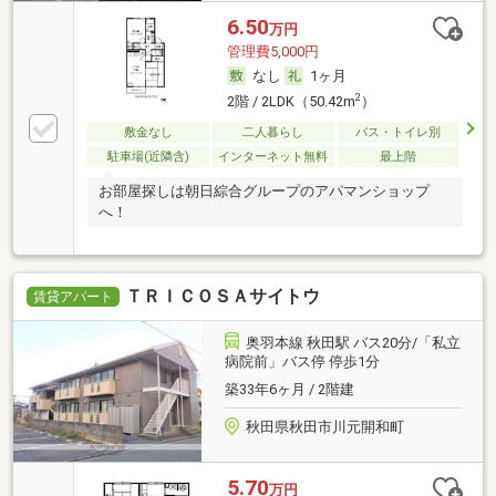
6.50
万円
管理費5,000円
なし
1ヶ月
2
2階 / 2LDK（50.42m
）
敷金なし
二人暮らし
バス・トイレ別
駐車場(近隣含)
インターネット無料
最上階
お部屋探しは朝日綜合グループのアパマンショップ
へ！
ＴＲＩＣＯＳＡサイトウ
賃貸アパート
奥羽本線 秋田駅 バス20分/「私立
病院前」バス停 停歩1分
築33年6ヶ月 / 2階建
秋田県秋田市川元開和町
5.70
万円