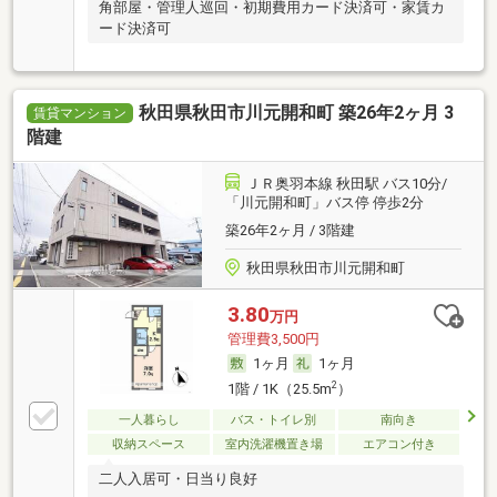
角部屋・管理人巡回・初期費用カード決済可・家賃カ
ード決済可
秋田県秋田市川元開和町 築26年2ヶ月 3
賃貸マンション
階建
ＪＲ奥羽本線 秋田駅 バス10分/
「川元開和町」バス停 停歩2分
築26年2ヶ月 / 3階建
秋田県秋田市川元開和町
3.80
万円
管理費3,500円
1ヶ月
1ヶ月
2
1階 / 1K（25.5m
）
一人暮らし
バス・トイレ別
南向き
収納スペース
室内洗濯機置き場
エアコン付き
二人入居可・日当り良好