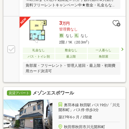
賃料フリーレントキャンペーン中★敷金・礼金もな
し！
3
万円
管理費なし
なし
なし
2
2階 / 1K（20.3m
）
礼金なし
敷金なし
一人暮らし
バス・トイレ別
最上階
角部屋
角部屋・フリーレント・管理人巡回・最上階・初期費
用カード決済可
メゾンエスポワール
賃貸アパート
奥羽本線 秋田駅 バス19分/「川元
開和町」バス停 停歩3分
築27年6ヶ月 / 2階建
秋田県秋田市川元開和町