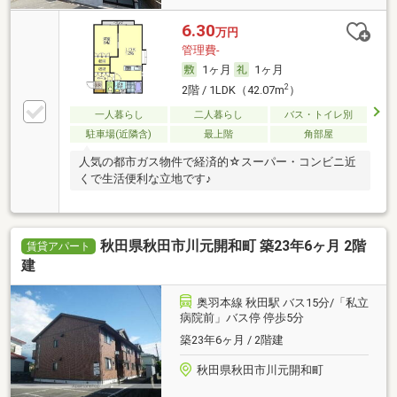
6.30
万円
管理費-
1ヶ月
1ヶ月
2
2階 / 1LDK（42.07m
）
一人暮らし
二人暮らし
バス・トイレ別
駐車場(近隣含)
最上階
角部屋
人気の都市ガス物件で経済的☆スーパー・コンビニ近
くで生活便利な立地です♪
秋田県秋田市川元開和町 築23年6ヶ月 2階
賃貸アパート
建
奥羽本線 秋田駅 バス15分/「私立
病院前」バス停 停歩5分
築23年6ヶ月 / 2階建
秋田県秋田市川元開和町