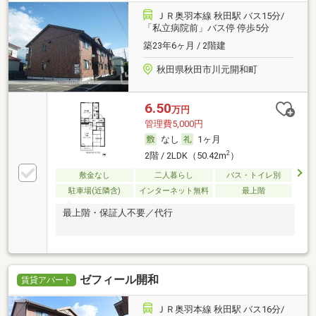
ＪＲ奥羽本線 秋田駅 バス15分/
「私立病院前」バス停 停歩5分
築23年6ヶ月 / 2階建
秋田県秋田市川元開和町
6.50
万円
管理費5,000円
なし
1ヶ月
2
2階 / 2LDK（50.42m
）
敷金なし
二人暮らし
バス・トイレ別
駐車場(近隣含)
インターネット無料
最上階
最上階・保証人不要／代行
ゼフィール開和
賃貸アパート
ＪＲ奥羽本線 秋田駅 バス16分/