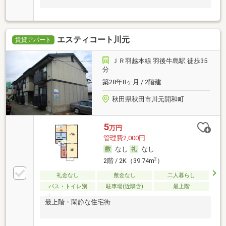
エスティコート川元
賃貸アパート
ＪＲ羽越本線 羽後牛島駅 徒歩35
分
築28年8ヶ月 / 2階建
秋田県秋田市川元開和町
5
万円
管理費2,000円
なし
なし
2
2階 / 2K（39.74m
）
礼金なし
敷金なし
二人暮らし
バス・トイレ別
駐車場(近隣含)
最上階
最上階・閑静な住宅街