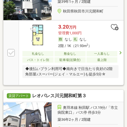
築39年1ヶ月 / 2階建
秋田県秋田市川元開和町
3.20
万円
管理費1,000円
なし
なし
2
2階 / 1K（21.93m
）
礼金なし
敷金なし
一人暮らし
バス・トイレ別
駐車場(近隣含)
最上階
◆後払いプラン利用可◆南向きで日当たり良好の2階
角部屋♪スーパー(ジェイ・マルエー)も徒歩5分☆
レオパレス川元開和町第３
賃貸アパート
奥羽本線 秋田駅 バス19分/「市立
病院東口」バス停 停歩3分
築36年2ヶ月 / 2階建