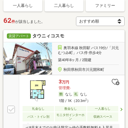
一人暮らし
二人暮らし
ファミリー
62
件
が該当しました。
タウニィコスモ
賃貸アパート
奥羽本線 秋田駅 バス19分/「川元
むつみ町」バス停 停歩4分
築40年8ヶ月 / 2階建
秋田県秋田市川元開和町
3
万円
管理費-
なし
なし
2
1階 / 1K（20.3m
）
礼金なし
敷金なし
一人暮らし
モニタ付インターホ
バス・トイレ別
収納スペース
ン
≪8月末までのお申込限定≫仲介手数料無料＆入居月