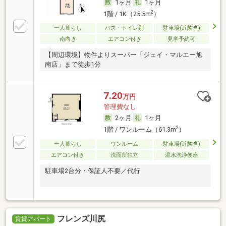
1ヶ月
1ヶ月
2
1階 / 1K（25.5m
）
一人暮らし
バス・トイレ別
駐車場(近隣含)
南向き
エアコン付き
見学予約可
【周辺環境】物件よりスーパー「ジェイ・マルエー旭
南店」まで徒歩1分
7.20
万円
管理費なし
2ヶ月
1ヶ月
2
1階 / ワンルーム（61.3m
）
一人暮らし
ワンルーム
駐車場(近隣含)
エアコン付き
洗面所独立
温水洗浄便座
駐車場2台分・保証人不要／代行
フレンズ川尻
賃貸アパート