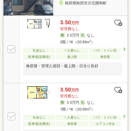
秋田県秋田市川元開和町
3.50
万円
管理費なし
3.5万円
なし
2
2階 / 1K（20.93m
）
礼金なし
一人暮らし
バス・トイレ別
駐車場(近隣含)
最上階
角部屋
角部屋・管理人巡回・最上階・日当り良好
3.50
万円
管理費なし
3.5万円
なし
2
1階 / 1K（20.93m
）
礼金なし
一人暮らし
バス・トイレ別
駐車場(近隣含)
角部屋
エアコン付き