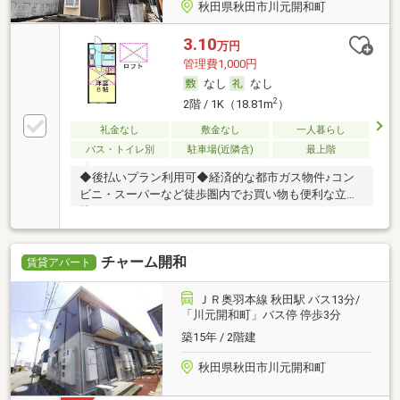
秋田県秋田市川元開和町
3.10
万円
管理費1,000円
なし
なし
2
2階 / 1K（18.81m
）
礼金なし
敷金なし
一人暮らし
バス・トイレ別
駐車場(近隣含)
最上階
◆後払いプラン利用可◆経済的な都市ガス物件♪コン
ビニ・スーパーなど徒歩圏内でお買い物も便利な立
地！
チャーム開和
賃貸アパート
ＪＲ奥羽本線 秋田駅 バス13分/
「川元開和町」バス停 停歩3分
築15年 / 2階建
秋田県秋田市川元開和町