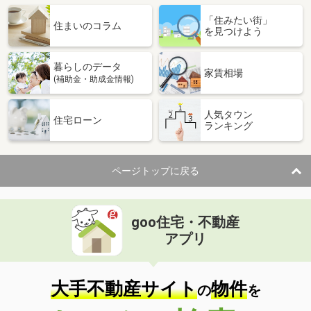
「住みたい街」
住まいのコラム
を見つけよう
暮らしのデータ
家賃相場
(補助金・助成金情報)
人気タウン
住宅ローン
ランキング
ページトップに戻る
goo住宅・不動産
アプリ
大手不動産サイト
物件
の
を