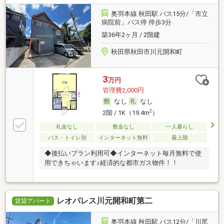
奥羽本線 秋田駅 バス15分/「市立
病院前」バス停 停歩3分
築36年2ヶ月 / 2階建
秋田県秋田市川元開和町
3
万円
管理費2,000円
なし
なし
2
2階 / 1K（19.4m
）
礼金なし
敷金なし
一人暮らし
バス・トイレ別
インターネット無料
最上階
◆後払いプラン利用可◆インターネット毎月無料で使
用できちゃいます♪経済的な都市ガス物件！！
レオパレス川元開和町第二
賃貸アパート
奥羽本線 秋田駅 バス12分/「川尻