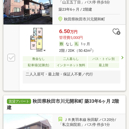
「山王五丁目」バス停 停歩5分
築23年6ヶ月 / 2階建
秋田県秋田市川元開和町
6.50
万円
管理費5,000円
なし
1ヶ月
2
2階 / 2DK（50.42m
）
敷金なし
二人暮らし
バス・トイレ別
駐車場(近隣含)
インターネット無料
最上階
二人入居可・最上階・保証人不要／代行
秋田県秋田市川元開和町 築33年6ヶ月 2階
賃貸アパート
建
ＪＲ奥羽本線 秋田駅 バス20分/
「私立病院前」バス停 停歩1分