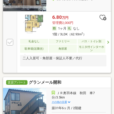
6.80
万円
管理費2,000円
1ヶ月
なし
2
1階 / 3LDK（62.93m
）
礼金なし
ファミリー
バス・トイレ別
モニタ付インターホ
駐車場(近隣含)
角部屋
ン
二人入居可・角部屋・保証人不要／代行
グランメール開和
賃貸アパート
ＪＲ奥羽本線 秋田 車7
分/3.5km
その他の交通
築31年6ヶ月 / 2階建