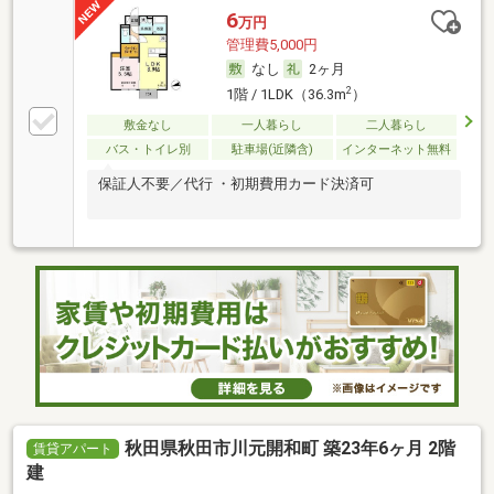
6
万円
管理費5,000円
なし
2ヶ月
2
1階 / 1LDK（36.3m
）
敷金なし
一人暮らし
二人暮らし
バス・トイレ別
駐車場(近隣含)
インターネット無料
保証人不要／代行 ・初期費用カード決済可
秋田県秋田市川元開和町 築23年6ヶ月 2階
賃貸アパート
建