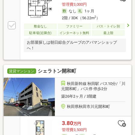
管理費3,000円
なし
1ヶ月
2
2階 / 3DK（56.22m
）
敷金なし
ファミリー
バス・トイレ別
駐車場(近隣含)
インターネット無料
最上階
お部屋探しは朝日綜合グループのアパマンショップ
へ！
シェラトン開和町
賃貸マンション
秋田新幹線 秋田駅 バス10分/「川
元開和町」バス停 停歩2分
築26年2ヶ月 / 3階建
秋田県秋田市川元開和町
3.80
万円
管理費3,500円