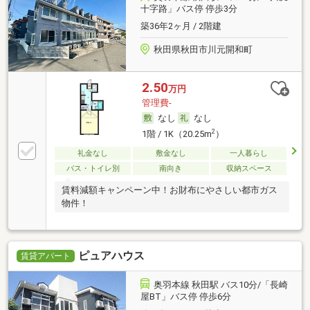
十字路」バス停 停歩3分
築36年2ヶ月 / 2階建
秋田県秋田市川元開和町
2.50
万円
管理費-
なし
なし
2
1階 / 1K（20.25m
）
礼金なし
敷金なし
一人暮らし
バス・トイレ別
南向き
収納スペース
賃料減額キャンペーン中！お財布にやさしい都市ガス
物件！
ピュアハウス
賃貸アパート
奥羽本線 秋田駅 バス10分/「長崎
屋BT」バス停 停歩6分