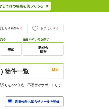
0
0
存した検索条件
お気に入り
売る
住みやすい街を探す
助成金
売却
情報
) 物件一覧
探しをgoo住宅・不動産がサポートしま