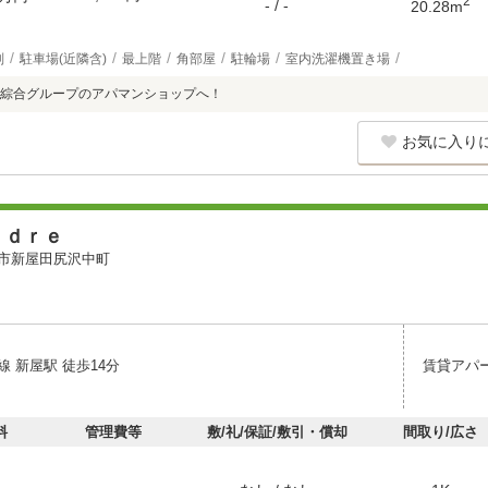
2
- / -
20.28m
別
駐車場(近隣含)
最上階
角部屋
駐輪場
室内洗濯機置き場
綜合グループのアパマンショップへ！
お気に入り
ｎｄｒｅ
市新屋田尻沢中町
 新屋駅 徒歩14分
賃貸アパ
料
管理費等
敷/礼/保証/敷引・償却
間取り/広さ