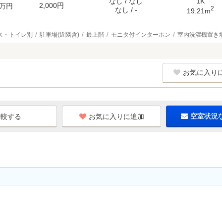
なし / なし
1K
2,000円
万円
2
なし / -
19.21m
ス・トイレ別
駐車場(近隣含)
最上階
モニタ付インターホン
室内洗濯機置き
お気に入り
お気に入りに追加
空室状況