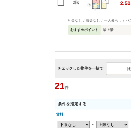
2階
2.50
礼金なし
敷金なし
一人暮らし
バ
おすすめポイント
最上階
チェックした物件を一括で
21
件
条件を指定する
賃料
～