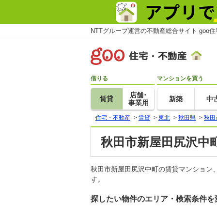
NTTグループ運営の不動産総合サイト goo
借りる
マンションを買う
店舗･
賃貸
新築
中
事業用
住宅・不動産
>
賃貸
>
東北
>
秋田県
>
秋田
秋田市新屋田尻沢中町
秋田市新屋田尻沢中町の賃貸マンション
す。
探したい物件のエリア・検索条件を