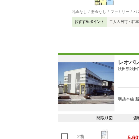
礼金なし
敷金なし
ファミリー
バ
おすすめポイント
二人入居可・駐車
レオパ
秋田県秋田
羽越本線 新
間取り図
賃
2階
5.60