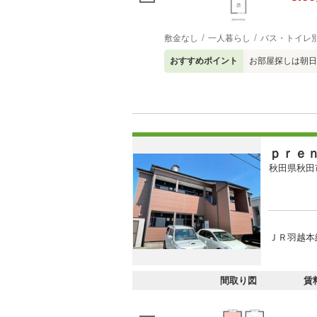
敷金なし
一人暮らし
バス・トイレ
おすすめポイント
お部屋探しは朝日
ｐｒｅ
秋田県秋田
ＪＲ羽越本線
間取り図
賃