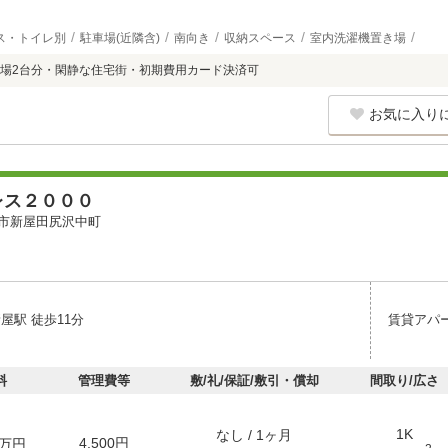
ス・トイレ別
駐車場(近隣含)
南向き
収納スペース
室内洗濯機置き場
場2台分・閑静な住宅街・初期費用カード決済可
お気に入り
レス２０００
市新屋田尻沢中町
屋駅 徒歩11分
賃貸アパ
料
管理費等
敷/礼/保証/敷引・償却
間取り/広さ
1K
なし / 1ヶ月
4,500円
万円