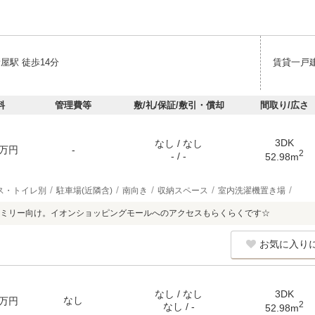
屋駅 徒歩14分
賃貸一戸
料
管理費等
敷/礼/保証/敷引・償却
間取り/広さ
3DK
なし / なし
万円
-
2
- / -
52.98m
ス・トイレ別
駐車場(近隣含)
南向き
収納スペース
室内洗濯機置き場
ミリー向け。イオンショッピングモールへのアクセスもらくらくです☆
お気に入り
なし / なし
3DK
なし
万円
2
なし / -
52.98m