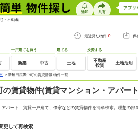
住宅・不動産
0
最近見た物件
保
一戸建てを買う
建てる
投資する
不動産
古
新築
中古
土地
土地活用
投資
市
>
新屋田尻沢中町の賃貸情報 物件一覧
の賃貸物件(賃貸マンション・アパート
、アパート、賃貸一戸建て、借家などの賃貸物件を簡単検索。理想の部屋
変更して再検索