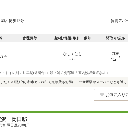
屋駅 徒歩12分
賃貸アパ
料
管理費等
敷/礼/保証/敷引・償却
間取り/広さ
2DK
なし / なし
万円
-
2
- / -
41m
ス・トイレ別
駐車場(近隣含)
最上階
角部屋
室内洗濯機置き場
した！≫経済的な都市ガス物件で光熱費もお得に！☆新屋駅やスーパーなども近く
お気に入り
尻沢 岡田邸
市新屋田尻沢中町