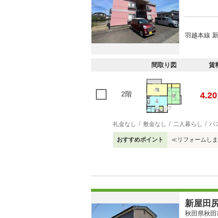
羽越本線 新
間取り図
賃
2階
4.20
礼金なし
敷金なし
二人暮らし
バ
おすすめポイント
≪リフォームしま
新屋田
秋田県秋田