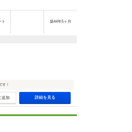
ート
築44年5ヶ月
です！
詳細を見る
に追加