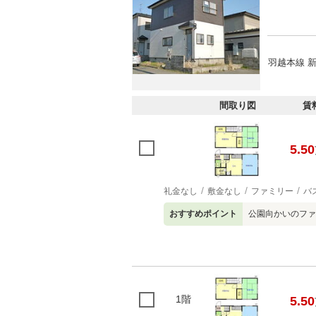
羽越本線 新
間取り図
賃
5.50
礼金なし
敷金なし
ファミリー
バ
おすすめポイント
公園向かいのファ
1階
5.50