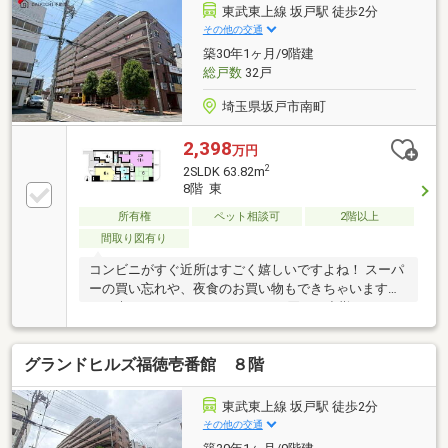
(徒歩10分、約770ｍ)・坂戸駅前郵便局(徒歩１分、約
東武東上線 坂戸駅 徒歩2分
30ｍ)・南町クリニック(徒歩3分、約200ｍ)・田中耳鼻
その他の交通
咽喉科(徒歩2分、約90ｍ)・三宅歯科(徒歩2分、約110
築30年1ヶ月/9階建
ｍ)
総戸数
32戸
埼玉県坂戸市南町
2,398
万円
2
2SLDK 63.82m
8階 東
所有権
ペット相談可
2階以上
間取り図有り
コンビニがすぐ近所はすごく嬉しいですよね！ スーパ
ーの買い忘れや、夜食のお買い物もできちゃいます
ね。 朝はコーヒーやカフェラテを買って出勤してみて
はいかがですか？【弊社では以下の５つをお客様にお
約束いたします】 1.物件の善し悪しは全て正直にお話
グランドヒルズ福徳壱番館 ８階
しします。 2.無理な売り込みや契約の催促、突然の訪
問等、しつこい営業は一切行いません。 3.契約したら
終わりではなくお引き渡し後、お引越し後もお客様の
東武東上線 坂戸駅 徒歩2分
パートナーであること。 4.ウソやおとり広告は一切使
その他の交通
いません。(データ更新は迅速に行います。） 5.お客様