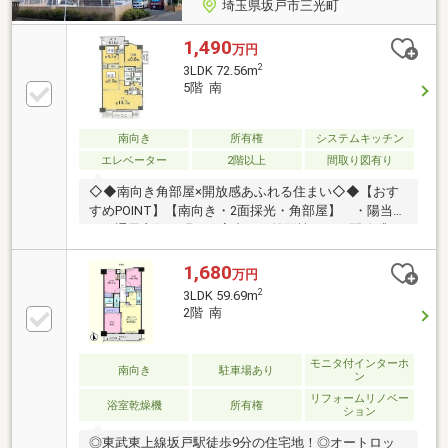
埼玉県坂戸市三光町
1,490
万円
2
3LDK 72.56m
5階 南
南向き
所有権
システムキッチン
エレベーター
2階以上
間取り図有り
◇◆南向き角部屋×開放感あふれる住まい◇◆【おす
すめPOINT】【南向き・2面採光・角部屋】 ・陽当た
り、通風良好の明るい室内 ・前面棟なしで開放感の
ある眺望【2面バルコニー＋ルーフバルコニー】 ・
広がりのあるアウトドア空間 ・洗濯やガーデニング
1,680
万円
も快適【安心のセキュリティ】 ・モニタ付オートロ
2
3LDK 59.69m
ック ・モニタ付インターホン ・火災警報器設置済
2階 南
み資金計画や住宅ローン審査などのじっくり相談や、
現地集合現地解散のサクッと見学などご希望に合わせ
たご案内が可能です！価格相談・ヤマダポイント・家
モニタ付インターホ
南向き
駐車場あり
ン
具家電特別割引などお得な情報盛りだくさん♪
リフォームリノベー
浴室乾燥機
所有権
ション
◎東武東上線坂戸駅徒歩9分の住宅地！◎オートロッ