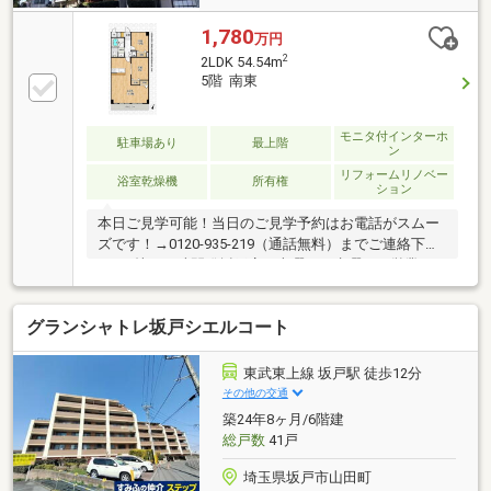
1,780
万円
2
2LDK 54.54m
5階 南東
モニタ付インターホ
駐車場あり
最上階
ン
リフォームリノベー
浴室乾燥機
所有権
ション
本日ご見学可能！当日のご見学予約はお電話がスムー
ズです！→0120-935-219（通話無料）までご連絡下さ
い♪（株）西武開発坂戸店は火曜日・水曜日も営業し
ています！●「ＳＵＵＭＯ（スーモ）を見て」とお問
合せいただくと スムーズにご案内できます。地元の
グランシャトレ坂戸シエルコート
ために、お客様のために。「安全取引」をモットー
に、私たちの情熱が、地元の皆様の夢をかたちにしま
す。「西武開発」ではグループ会社のＡＲＵＨＩ代理
東武東上線 坂戸駅 徒歩12分
店「リビングコンシェルジュ」と共に、不動産からフ
その他の交通
ァイナンスまでのワンストップサービスをご提供いた
築24年8ヶ月/6階建
します。くわしくはお問い合わせください♪
総戸数
41戸
埼玉県坂戸市山田町