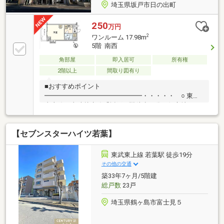
埼玉県坂戸市日の出町
250
万円
2
ワンルーム 17.98m
5階 南西
角部屋
即入居可
所有権
2階以上
間取り図有り
■おすすめポイント
━━━━━━━━━━━━━━━・・・・・ ○ 東武
東上線・東武越生線「坂戸」駅徒歩６分の好立地 ○
２路線利用可能 ○ ５階部分南西・北西角部屋につき
陽当たり・通風・眺望良好 ○ 専有面積１７．９８平
【セブンスターハイツ若葉】
米のワンルーム ○ スーパー・コンビニ・ドラッグス
トア・病院等周辺には生活施設が充実 ○ エレベータ
ーあり ○ 室内綺麗にお使いです
東武東上線 若葉駅 徒歩19分
その他の交通
築33年7ヶ月/5階建
総戸数
23戸
埼玉県鶴ヶ島市富士見５