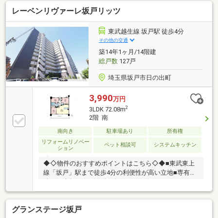
レクッションフロア貼替【2026年8月リフォーム内
レーベンリヴァーレ坂戸リッツ
容】■キッチン・浴室水栓交換■洋室6帖・5帖のクロス
一部デザインクロスに張替え■洋室4.5帖・トイレ・洗
面室・廊下クロス貼替■ガスコンロ交換■ハウスクリー
東武越生線 坂戸駅 徒歩4分
ニングetc...□■□■□■□■□■□■□■□■どうですか充実のリ
その他の交通
フォーム内夜を見に来てください。詳しくは西武開
築14年1ヶ月/14階建
発・狭山店【0120-935-983】までお気軽にお問い合わ
総戸数
127戸
せ下さいませ！
埼玉県坂戸市日の出町
3,990
万円
2
3LDK 72.08m
2階 南
南向き
駐車場あり
所有権
リフォームリノベー
ペット相談可
システムキッチン
ション
◆◇物件のおすすめポイントはこちら◇◆■東武東上
線「坂戸」駅まで徒歩4分の利便性が高い立地■専有面
積72平米超の3LDK■総戸数127戸のビックコミュニテ
ィ■陽当たり良好な南向き2階部分■ペンダントライト
を採用したフラット対面キッチン■スイッチひとつで
グランステージ坂戸
簡単に食器がピカピカ！食洗機付き■お片付けしやす