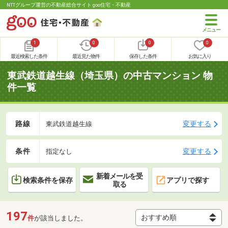
NTTグループ運営の不動産総合サイト goo住宅・不動産
1
0
0
0
最近検索した条件
最近見た物件
保存した条件
お気に入り
東武鉄道越生線（埼玉県）の中古マンション 物
件一覧
路線
変更する
東武鉄道越生線
条件
変更する
指定なし
新着メールを受
検索条件を保存
アプリで探す
取る
197
件
が該当しました。