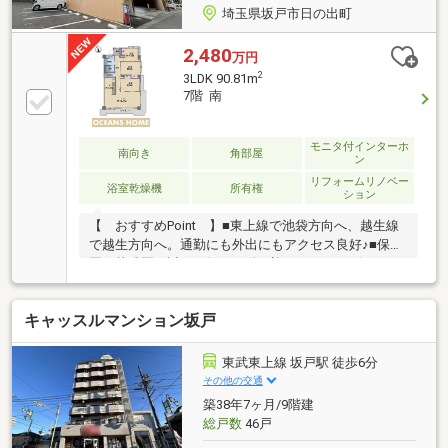
埼玉県坂戸市日の出町
2,480
万円
2
3LDK 90.81m
7階 南
モニタ付インターホ
南向き
角部屋
ン
リフォームリノベー
浴室乾燥機
所有権
ション
【 おすすめPoint 】■東上線で池袋方向へ、越生線
で越生方向へ。通勤にも外出にもアクセス良好♪■保育
園や幼稚園が近く、毎日の送り迎えがスムーズですね
♪■スーパーやコンビニ、ドラッグストアなどお買い物
施設が充実した生活便利な立地です♪■国道407号線、
キャッスルマンション坂戸
鶴ヶ島インターが近く車のアクセス良好♪■大切なご家
族と暮らせるペット飼育可能なマンション♪■10階建て
7階の角部屋につき、陽当り・通風・眺望良好◎■南×
東武東上線 坂戸駅 徒歩6分
東向きの開放的なバルコニーがござます♪■浄水器や食
その他の交通
洗器、浴室乾燥機など充実の設備◎【 リフォーム内
築38年7ヶ月/9階建
容（令和8年9月上旬完了予定）】・ハウスクリーニン
総戸数
46戸
グ・キッチン水栓交換