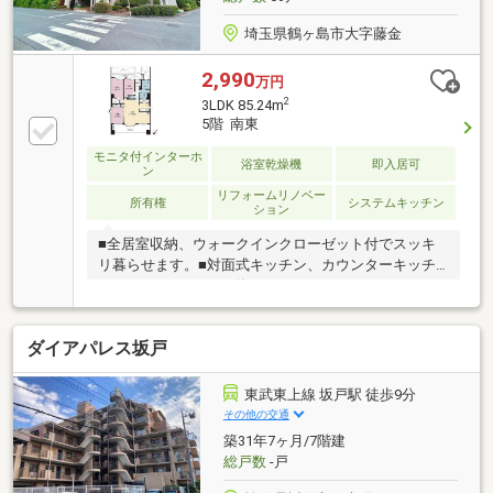
埼玉県鶴ヶ島市大字藤金
2,990
万円
2
3LDK 85.24m
5階 南東
モニタ付インターホ
浴室乾燥機
即入居可
ン
リフォームリノベー
所有権
システムキッチン
ション
■全居室収納、ウォークインクローゼット付でスッキ
リ暮らせます。■対面式キッチン、カウンターキッチ
ン、2WAYキッチンで使いやすいです。■パントリー
（食器・食品の収納庫）付で便利です。■浴室乾燥
機、浴室に窓、浴室暖房付でバスタイムを快適に過ご
ダイアパレス坂戸
せます。■平面駐車場で安心快適なカーライフ。■宅配
ボックスがあり充実した共用施設。■セキュリティ充
実、オートロック、ＴＶモニタ付インターホン、モニ
東武東上線 坂戸駅 徒歩9分
ター付オートロック、ダブルロックドア、防犯カメラ
その他の交通
で安心です。若葉駅まで徒歩8分で通勤通学にはとて
築31年7ヶ月/7階建
も便利です。■LDK15畳以上。■浴室乾燥機付です。■
総戸数
-戸
即入居可。住宅ローン相談会も同時開催中