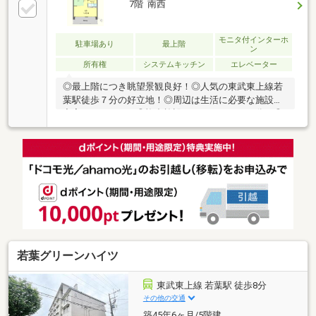
7階 南西
モニタ付インターホ
駐車場あり
最上階
ン
所有権
システムキッチン
エレベーター
◎最上階につき眺望景観良好！◎人気の東武東上線若
葉駅徒歩７分の好立地！◎周辺は生活に必要な施設が
充実しています！◎複合施設ワカバウォーク５分！◎
便利な立地で新生活を！
若葉グリーンハイツ
東武東上線 若葉駅 徒歩8分
その他の交通
築45年6ヶ月/5階建