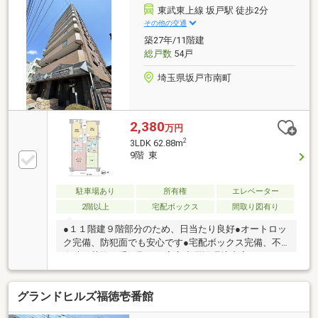
東武東上線 坂戸駅 徒歩2分
その他の交通
築27年/11階建
総戸数
54戸
埼玉県坂戸市南町
2,380
万円
2
3LDK 62.88m
9階 東
駐車場あり
所有権
エレベーター
2階以上
宅配ボックス
間取り図有り
●１１階建９階部分のため、日当たり良好●オートロッ
ク完備、防犯面でも安心です●宅配ボックス完備、不
在時の荷物の受け取りも安心◆周辺環境充実していま
す・ローソン坂戸南町店(徒歩2分、約130ｍ)・デイリ
ーヤマザキ坂戸緑町店(徒歩2分、約160ｍ)・ウエルシ
グランドヒルズ福徳壱番館
ア坂戸南町店(徒歩4分、約245ｍ)・マルエツアクロス
プラザ坂戸店(徒歩7分、約510ｍ)・ベルク坂戸八幡店