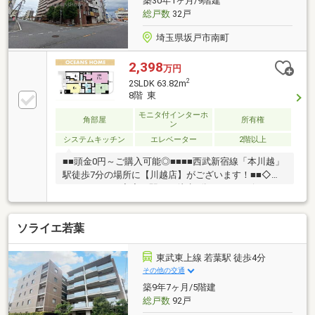
築30年1ヶ月/9階建
の個人情報は細心の注意を払って取り扱いします。
総戸数
32戸
埼玉県坂戸市南町
2,398
万円
2
2SLDK 63.82m
8階 東
モニタ付インターホ
角部屋
所有権
ン
システムキッチン
エレベーター
2階以上
■■頭金0円～ご購入可能◎■■■■西武新宿線「本川越」
駅徒歩7分の場所に【川越店】がございます！■■◇◇
おすすめpoint◇◇・駅から徒歩2分で、コンビニまで
徒歩2分、スーパーは徒歩6分と生活必需品は 徒歩圏
内で揃えられます♪・駅から都心までのアクセスも良
ソライエ若葉
好♪東武東上線で池袋駅まで約48分♪・充実のマンショ
ン設備♪エレベーター、システムキッチン、温水洗浄
便座等♪・ペット飼育相談可♪一住戸犬猫一匹、体長
東武東上線 若葉駅 徒歩4分
50cm以下、他飼育細則あり♪※駐車場なし・バイク置
その他の交通
き場なし・トランクルームなし・楽器使用制限あり・
築9年7ヶ月/5階建
民泊事業不可・無料駐輪場の空きは7台あり♪(都度、要
総戸数
92戸
確認)