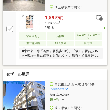
埼玉県坂戸市関間４
1,899
万円
2
3LDK 54m
2階 西
モニタ付インターホ
駐車場あり
角部屋
ン
浴室乾燥機
即入居可
所有権
■東武東上線「若葉」駅徒歩10分、「坂戸」駅徒歩15
分■家族全員に個室を確保しやすい陽当・通風良好な
3LDK■前面棟無く、陽当り眺望良好！【令和8年2月
リフォーム内容】・キッチン、トイレ、ユニットバ
ス、洗面化粧台、給湯器、各照明設備新規交換・クロ
セザール坂戸
ス、フロアタイル新規張替・間取り変更
2LDK→3LDK・ルームクリーニング～随時ご案内対
応！住宅ローンのご相談も賜ります～頭金や諸費用を
東武東上線 坂戸駅 徒歩11分
始め、計画的な月々のお支払いに至るまで、丁寧にご
その他の交通
説明させて頂きます。また提携銀行にて住宅ローン金
築36年/5階建
利の大幅優遇もございます。お気軽にお問い合わせく
総戸数
-戸
ださい。☆歓迎中国籍！有中国籍員工中文対応！
埼玉県坂戸市関間１