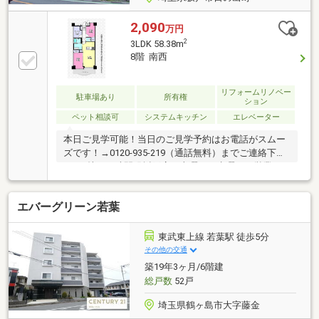
2,090
万円
2
3LDK 58.38m
8階 南西
リフォームリノベー
駐車場あり
所有権
ション
ペット相談可
システムキッチン
エレベーター
本日ご見学可能！当日のご見学予約はお電話がスムー
ズです！→0120-935-219（通話無料）までご連絡下さ
い♪（株）西武開発坂戸店は火曜日・水曜日も営業し
ています！●「ＳＵＵＭＯ（スーモ）を見て」とお問
合せいただくと スムーズにご案内できます。●「ま
エバーグリーン若葉
ずは資料を」というお客様は、 オレンジボタン「資
料請求する（無料）」をクリック！
東武東上線 若葉駅 徒歩5分
その他の交通
築19年3ヶ月/6階建
総戸数
52戸
埼玉県鶴ヶ島市大字藤金