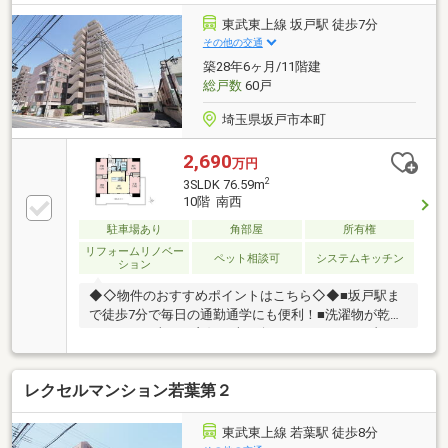
くお部屋がすっきり、リビングと全居室収納完備■大
切なペットと一緒に過ごせるマンション■気持ちよく
東武東上線 坂戸駅 徒歩7分
新生活を送れるよう、リノベーション後のお引渡し
その他の交通
築28年6ヶ月/11階建
総戸数
60戸
埼玉県坂戸市本町
2,690
万円
2
3SLDK 76.59m
10階 南西
駐車場あり
角部屋
所有権
リフォームリノベー
ペット相談可
システムキッチン
ション
◆◇物件のおすすめポイントはこちら◇◆■坂戸駅ま
で徒歩7分で毎日の通勤通学にも便利！■洗濯物が乾き
やすい、日当たり良好な南西向きのバルコニー■虫が
入りづらいのも高層階角部屋のメリット！■不在が多
いご家庭にも安心！宅配ボックス付き■気持ちよく新
レクセルマンション若葉第２
生活を送れるよう、リフォーム後のお引渡し■大切な
ペットと一緒に過ごせるマンション●かんたんネット
予約がおすすめです●（1）【資料請求する】ボタンを
東武東上線 若葉駅 徒歩8分
タッチ（2）ご希望の日程・時間がある方は「ご要