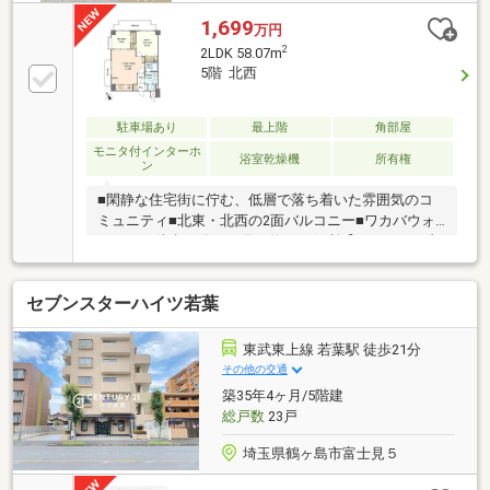
1,699
万円
2
2LDK 58.07m
5階 北西
駐車場あり
最上階
角部屋
モニタ付インターホ
浴室乾燥機
所有権
ン
■閑静な住宅街に佇む、低層で落ち着いた雰囲気のコ
ミュニティ■北東・北西の2面バルコニー■ワカバウォ
ークまで徒歩14分でお買い物にも便利【リフォーム内
容】2026年9月●新規貼替（クロス/フローリング）●新
規交換（システムキッチン/トイレ/洗面化粧台/ユニッ
セブンスターハイツ若葉
トバス/建具/ガス給湯器）～随時ご案内対応！住宅ロ
ーンのご相談も賜ります～頭金や諸費用を始め、計画
的な月々のお支払いに至るまで、丁寧にご説明させて
東武東上線 若葉駅 徒歩21分
頂きます。また提携銀行にて住宅ローン金利の大幅優
その他の交通
遇もございます。お気軽にお問い合わせください。■
築35年4ヶ月/5階建
歓迎中国籍！有中国籍員工中文対応！代理貸款（没有
総戸数
23戸
永住・0首付可）
埼玉県鶴ヶ島市富士見５