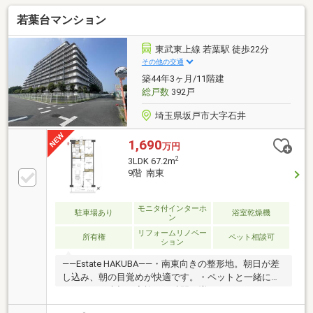
密着のハウス天 私達だからできる事ございます♪他
若葉台マンション
に気になる・見てみたい物件も 同日まとめてご案内
♪頭金0円諸費用込・勤続が短い・支払を滞った等ロー
ンに強い私達は1人1人にあったプランをご提案！
東武東上線 若葉駅 徒歩22分
その他の交通
築44年3ヶ月/11階建
総戸数
392戸
埼玉県坂戸市大字石井
1,690
万円
2
3LDK 67.2m
9階 南東
モニタ付インターホ
駐車場あり
浴室乾燥機
ン
リフォームリノベー
所有権
ペット相談可
ション
――Estate HAKUBA――・南東向きの整形地。朝日が差
し込み、朝の目覚めが快適です。・ペットと一緒に暮
らせます。大切な家族との時間が増えます。・エレベ
ーターは2基設置。朝の忙しい時間もスムーズで