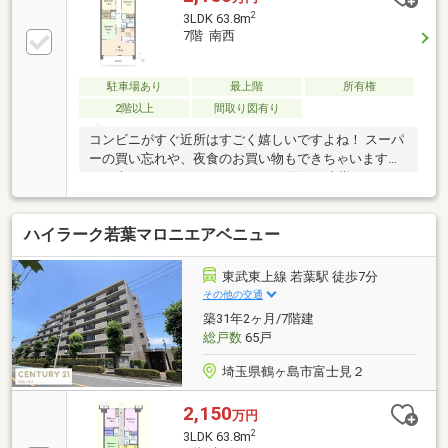
2
3LDK 63.8m
7階 南西
駐車場あり
最上階
所有権
2階以上
間取り図有り
コンビニがすぐ近所はすごく嬉しいですよね！ スーパ
ーの買い忘れや、夜食のお買い物もできちゃいます
ね。 朝はコーヒーやカフェラテを買って出勤してみて
はいかがですか？【弊社では以下の５つをお客様にお
約束いたします】 1.物件の善し悪しは全て正直にお話
ハイラーク若葉マロニエアベニュー
しします。 2.無理な売り込みや契約の催促、突然の訪
問等、しつこい営業は一切行いません。 3.契約したら
終わりではなくお引き渡し後、お引越し後もお客様の
東武東上線 若葉駅 徒歩7分
パートナーであること。 4.ウソやおとり広告は一切使
その他の交通
いません。(データ更新は迅速に行います。） 5.お客様
築31年2ヶ月/7階建
の個人情報は細心の注意を払って取り扱いします。
総戸数
65戸
埼玉県鶴ヶ島市富士見２
2,150
万円
2
3LDK 63.8m