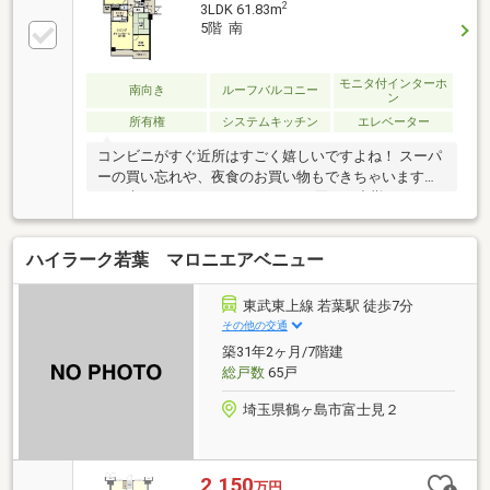
2
3LDK 61.83m
5階 南
モニタ付インターホ
南向き
ルーフバルコニー
ン
所有権
システムキッチン
エレベーター
コンビニがすぐ近所はすごく嬉しいですよね！ スーパ
ーの買い忘れや、夜食のお買い物もできちゃいます
ね。 朝はコーヒーやカフェラテを買って出勤してみて
はいかがですか？【弊社では以下の５つをお客様にお
約束いたします】 1.物件の善し悪しは全て正直にお話
ハイラーク若葉 マロニエアベニュー
しします。 2.無理な売り込みや契約の催促、突然の訪
問等、しつこい営業は一切行いません。 3.契約したら
終わりではなくお引き渡し後、お引越し後もお客様の
東武東上線 若葉駅 徒歩7分
パートナーであること。 4.ウソやおとり広告は一切使
その他の交通
いません。(データ更新は迅速に行います。） 5.お客様
築31年2ヶ月/7階建
の個人情報は細心の注意を払って取り扱いします。
総戸数
65戸
埼玉県鶴ヶ島市富士見２
2,150
万円