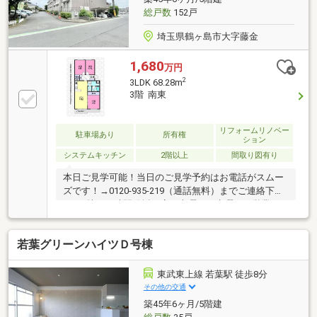
総戸数
152戸
埼玉県鶴ヶ島市大字藤金
1,680
万円
2
3LDK 68.28m
3階 南東
リフォームリノベー
駐車場あり
所有権
ション
システムキッチン
2階以上
間取り図有り
本日ご見学可能！当日のご見学予約はお電話がスムー
ズです！→0120-935-219（通話無料）までご連絡下さ
い♪（株）西武開発坂戸店は火曜日・水曜日も営業し
ています！●「ＳＵＵＭＯ（スーモ）を見て」とお問
合せいただくと スムーズにご案内できます。地元の
若葉グリーンハイツＤ号棟
ために、お客様のために。「安全取引」をモットー
に、私たちの情熱が、地元の皆様の夢をかたちにしま
す。「西武開発」ではグループ会社のＡＲＵＨＩ代理
東武東上線 若葉駅 徒歩8分
店「リビングコンシェルジュ」と共に、不動産からフ
その他の交通
ァイナンスまでのワンストップサービスをご提供いた
築45年6ヶ月/5階建
します。くわしくはお問い合わせください♪