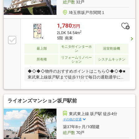
総戸数
32戸
埼玉県坂戸市関間１
1,780
万円
2
2LDK 54.54m
5階 南東
モニタ付インターホ
最上階
浴室乾燥機
ン
リフォームリノベー
所有権
システムキッチン
ション
◆◇◆◇物件のおすすめポイントはこちら◇◆◇◆■
東武東上線坂戸駅まで徒歩11分で毎日の通勤通学にも
便利！■眺望良好な最上階、南東向きバルコニーで陽
当たりも良好■気持ちよく新生活を送れるよう、リフ
ォーム後のお引渡し■お片付けしやすくお部屋がすっ
ライオンズマンション坂戸駅前
きり各室収納■安心でおいしい水を手軽に利用できる
浄水器付きシステムキッチン■慌ただしい引っ越しの
直後でも快適な室温でくつろげるエアコン1基付き■TV
東武東上線 坂戸駅 徒歩4分
モニター付インターホンでセキュリティ面も安心
その他の交通
築37年8ヶ月/10階建
総戸数
70戸