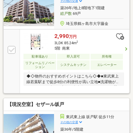
その他の交通
望・ご質問」にご記入いただけるとスムーズにご案内
築26年/地上8階地下1階建
できます。
総戸数
69戸
埼玉県鶴ヶ島市大字藤金
2,990
万円
2
3LDK 85.24m
5階 南東
駐車場あり
即入居可
所有権
リフォームリノベー
システムキッチン
エレベーター
ション
◆◇物件のおすすめポイントはこちら◇◆■東武東上
線若葉駅まで徒歩8分の利便性が高い立地■洗濯物が乾
きやすい、日当たり良好な南東向きのバルコニー■壁
紙や床、水回りなどフルリフォーム後のお引渡し■ホ
ームパーティーも楽しめる広々としたリビング■キッ
【現況空室】セザール坂戸
チンからも洗面室からも出入りできる2WAYのパント
リー■衣類以外に季節家電も収納できるウォークイン
クローゼット■ガーデニングに便利なスロップシンク
東武東上線 坂戸駅 徒歩11分
その他の交通
築36年/5階建