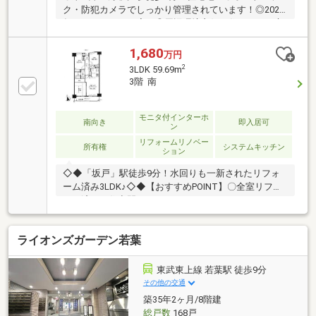
ク・防犯カメラでしっかり管理されています！◎2025
年11月リフォーム完了◎周辺環境良好！住みやすい立
地です！
1,680
万円
2
3LDK 59.69m
3階 南
モニタ付インターホ
南向き
即入居可
ン
リフォームリノベー
所有権
システムキッチン
ション
◇◆「坂戸」駅徒歩9分！水回りも一新されたリフォ
ーム済み3LDK♪◇◆【おすすめPOINT】〇全室リフォ
ーム済みの住空間！ ・キッチン・バス・トイレなど
の水回り新規交換しました！〇南向きで陽当たり良好
なバルコニー！ ・お部屋の奥まで明るい光がしっか
ライオンズガーデン若葉
り差し込み、毎日のお洗濯物もカラッと心地よく乾き
ます！資金計画や住宅ローン審査などのじっくり相談
や、現地集合現地解散のサクッと見学などご希望に合
東武東上線 若葉駅 徒歩9分
わせたご案内が可能です！価格相談・ヤマダポイン
その他の交通
ト・家具家電特別割引などお得な情報盛りだくさん♪
築35年2ヶ月/8階建
総戸数
168戸