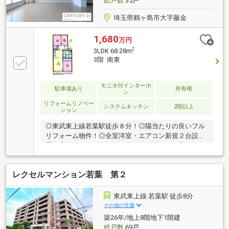
総戸数
35戸
埼玉県鶴ヶ島市大字藤金
1,680
万円
2
3LDK 68.28m
3階 南東
モニタ付インターホ
駐車場あり
所有権
ン
リフォームリノベー
システムキッチン
2階以上
ション
◎東武東上線若葉駅徒歩８分！◎陽当たりの良いフル
リフォーム物件！◎全室洋室・エアコン新規２台設
置！◎近隣に買い物施設が点在する利便性の高い立
地！◎小中学校徒歩８分以内で安心です♪
レクセルマンション若葉 第２
東武東上線 若葉駅 徒歩8分
その他の交通
築26年/地上8階地下1階建
総戸数
69戸