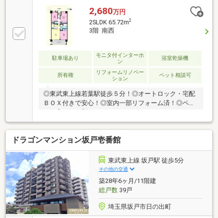
2,680
万円
2
2SLDK 65.72m
3階 南西
モニタ付インターホ
駐車場あり
浴室乾燥機
ン
リフォームリノベー
所有権
ペット相談可
ション
◎東武東上線若葉駅徒歩５分！◎オートロック・宅配
ＢＯＸ付きで安心！◎室内一部リフォーム済！◎ペッ
ト飼育可（細則あり）
ドラゴンマンション坂戸壱番館
東武東上線 坂戸駅 徒歩5分
その他の交通
築28年6ヶ月/11階建
総戸数
39戸
埼玉県坂戸市日の出町