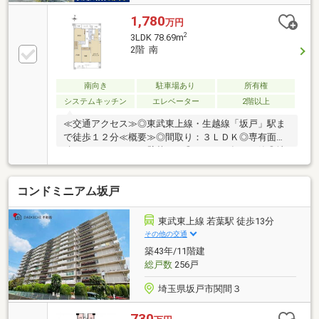
1,780
万円
2
3LDK 78.69m
2階 南
南向き
駐車場あり
所有権
システムキッチン
エレベーター
2階以上
≪交通アクセス≫◎東武東上線・生越線「坂戸」駅ま
で徒歩１２分≪概要≫◎間取り：３ＬＤＫ◎専有面
積：７８．６９㎡（壁芯） ◎２００２年１月築◎地
上６階建ての２階部分◎南向きバルコニー◎陽当た
り・通風良好◎日常のお買い物に便利な立地
コンドミニアム坂戸
東武東上線 若葉駅 徒歩13分
その他の交通
築43年/11階建
総戸数
256戸
埼玉県坂戸市関間３
730