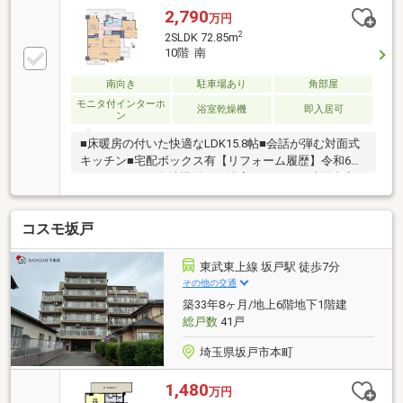
2,790
万円
2
2SLDK 72.85m
10階 南
南向き
駐車場あり
角部屋
モニタ付インターホ
浴室乾燥機
即入居可
ン
■床暖房の付いた快適なLDK15.8帖■会話が弾む対面式
キッチン■宅配ボックス有【リフォーム履歴】令和6年
9月キッチン（食洗機付）・浴室・トイレ・洗面台交
換、フローリング、クロス、建具、給湯器・分電盤交
換室内物干し、玄関ドアツーロック化、ガラストップ
コスモ坂戸
ガスコンロ 等【周辺環境】・坂戸小学校…徒歩13
分・坂戸中学校…徒歩17分・マルエツアクロスプラザ…
徒歩3分・ドラッグエース…徒歩3分・ファミリーマー
東武東上線 坂戸駅 徒歩7分
ト…徒歩5分頭金や諸費用を始め、計画的な月々のお支
その他の交通
払いに至るまで、丁寧にご説明させて頂きます。提携
築33年8ヶ月/地上6階地下1階建
銀行にて住宅ローン金利の大幅優遇もございます。有
総戸数
41戸
中国籍員工中文対応！
埼玉県坂戸市本町
1,480
万円