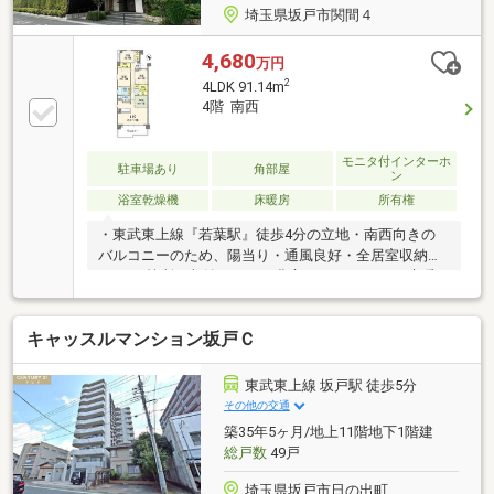
埼玉県坂戸市関間４
4,680
万円
2
4LDK 91.14m
4階 南西
モニタ付インターホ
駐車場あり
角部屋
ン
浴室乾燥機
床暖房
所有権
・東武東上線『若葉駅』徒歩4分の立地・南西向きの
バルコニーのため、陽当り・通風良好・全居室収納か
つWIC2箇所で収納スペース豊富です！・LDには床暖
房付き！・ペット飼育可（細則有）・不在時でも安心
な宅配ボックス～周辺住環境～・ヤオコー若葉駅西口
キャッスルマンション坂戸Ｃ
店 徒歩4分・ファミリーマート若葉駅西口店 徒歩4
分・ウエルシア鶴ヶ島藤金店 徒歩8分・坂戸市立南
小学校 徒歩21分・坂戸市立坂戸中学校 徒歩18分※
東武東上線 坂戸駅 徒歩5分
内外観画像はAIによる加工をしております。
その他の交通
築35年5ヶ月/地上11階地下1階建
総戸数
49戸
埼玉県坂戸市日の出町