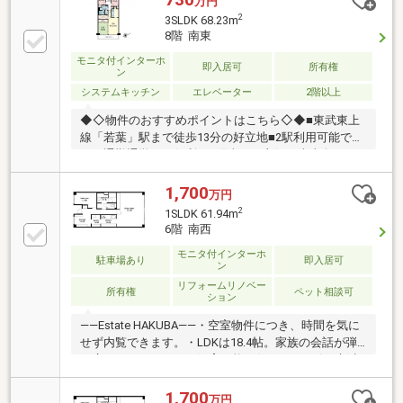
万円
2
3SLDK 68.23m
8階 南東
モニタ付インターホ
即入居可
所有権
ン
システムキッチン
エレベーター
2階以上
◆◇物件のおすすめポイントはこちら◇◆■東武東上
線「若葉」駅まで徒歩13分の好立地■2駅利用可能で毎
日の通勤通学にも便利！■陽当たり良好な南東向き、
眺望良好な8階部分■リビング続きに小さなお子様のお
昼寝スペースにもおすすめの和室■お湯張りの手間が
1,700
万円
省け、節約にもなる追い焚き機能付きオートバス■引
2
1SLDK 61.94m
っ越し直後も快適な室温でくつろげるエアコン付き■
6階 南西
収納のほか多用途に使用できる便利な納戸■洗濯物も
モニタ付インターホ
お布団もたっぷり干せるワイドバルコニー■お片付け
駐車場あり
即入居可
ン
しやすくお部屋がすっきり各室収納
リフォームリノベー
所有権
ペット相談可
ション
――Estate HAKUBA――・空室物件につき、時間を気に
せず内覧できます。・LDKは18.4帖。家族の会話が弾
む広さです。・ペット飼育可能な住まい。一緒に新生
活を始めます。・24時間ゴミ出し可能。好きな時間に
出せて便利です。Public Relations ――――◇弊社は中古
1,700
万円