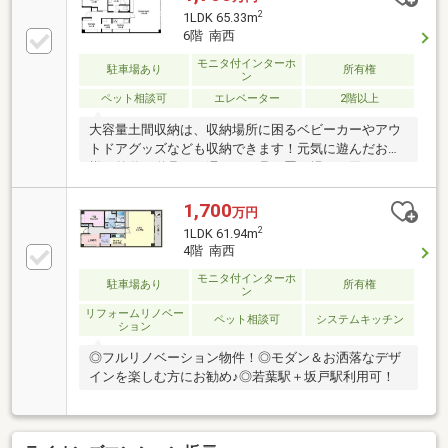
設備にも修理サービスを無料で付保します。◇リフォ
2
1LDK 65.33m
ームもグループ会社と連携してお客様をご支援。◇ワ
6階 南西
ンストップでご対応可能な体制でお待ちしてます。◇
モニタ付インターホ
提携FPへの無料個別相談サービスが好評です。
駐車場あり
所有権
ン
ペット相談可
エレベーター
2階以上
大容量土間収納は、収納場所に困るベビーカーやアウ
トドアグッズなども収納できます！元気に遊んだお子
様の外遊び道具や、濡れた雨具の置き場にも困りませ
んね♪お車好きの方には工具置き場としても活用いた
だけます！【弊社では以下の５つをお客様にお約束い
1,700
万円
たします】1.物件の善し悪しは全て正直にお話ししま
2
1LDK 61.94m
す。2.無理な売り込みや契約の催促、突然の訪問等、
4階 南西
しつこい営業は一切行いません。3.契約したら終わり
モニタ付インターホ
ではなくお引き渡し後、お引越し後もお客様のパート
駐車場あり
所有権
ン
ナーであること。 4.ウソやおとり広告は一切使いませ
リフォームリノベー
ん。(データ更新は迅速に行います。）5.お客様の個人
ペット相談可
システムキッチン
ション
情報は細心の注意を払って取り扱いします。
◎フルリノベーション物件！◎モダン＆お洒落なデザ
インを楽しむ方にお勧め♪◎若葉駅＋坂戸駅利用可！