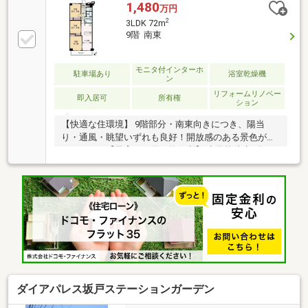
す。・防犯カメラ完備。セキュリティ面も安心感に包
1,480
万円
まれます。・千代田小学校まで約490m。低学年のお子
2
3LDK 72m
様も安心。【リフォーム内容（令和8年7月完了）】・
9階 南東
浴室、キッチン、トイレ、洗面所、給排水管交換。・
内装全面（床、壁、天井、建具すべて）貼替等。
Public Relations ――――◇弊社は中古設備にも修理サー
モニタ付インターホ
駐車場あり
浴室乾燥機
ン
ビスを無料で付保します。◇リフォームもグループ会
リフォームリノベー
社と連携してお客様をご支援。
即入居可
所有権
ション
【快適な住環境】 9階部分・南東向きにつき、陽当
り・通風・眺望いずれも良好！開放感のある景色が広
がります。【子育て・買い物便利】 小学校徒歩5分、
中学校徒歩7分、保育園も徒歩2分と安心の教育環境。
スーパーやコンビニ、ドラッグストアも徒歩4分圏内
に揃う充実の生活利便性です。【安心の管理体制】 大
手「長谷工コミュニティ」管理。総戸数392戸のスケ
ールメリットを活かした良好な管理体制が魅力です。
【大切な家族と一緒に】 犬・猫2匹まで飼育可能なペ
ット可物件（細則有）。
ダイアパレス坂戸ステーションガーデン