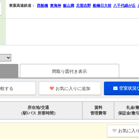
東葉高速鉄道：
西船橋
東海神
飯山満
北習志野
船橋日大前
八千代緑が丘
間取り図付き表示
お気に入りに追加
空室状況
所在地/交通
賃料
礼金/
（駅/バス 所要時間）
管理費等
保証金/敷
お気に入