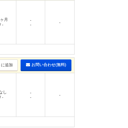
1ヶ月
-
-
 -
-
お問い合わせ(無料)
りに追加
 なし
-
-
 -
-