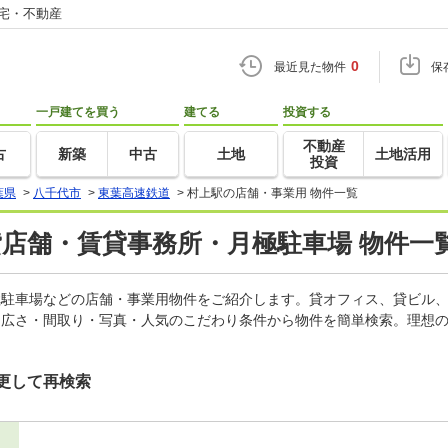
住宅・不動産
0
最近見た物件
保
一戸建てを買う
建てる
投資する
不動産
古
新築
中古
土地
土地活用
投資
葉県
>
八千代市
>
東葉高速鉄道
>
村上駅の店舗・事業用 物件一覧
貸店舗・賃貸事務所・月極駐車場 物件一
月極駐車場などの店舗・事業用物件をご紹介します。貸オフィス、貸ビル
・広さ・間取り・写真・人気のこだわり条件から物件を簡単検索。理想の
更して再検索