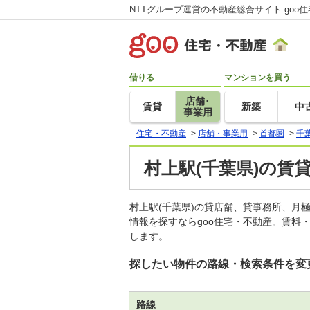
NTTグループ運営の不動産総合サイト goo
借りる
マンションを買う
店舗･
賃貸
新築
中
事業用
住宅・不動産
>
店舗・事業用
>
首都圏
>
千
村上駅(千葉県)の賃
村上駅(千葉県)の貸店舗、貸事務所、
情報を探すならgoo住宅・不動産。賃料
します。
探したい物件の路線・検索条件を変
路線