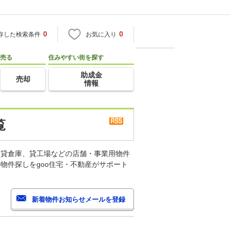
0
0
存した検索条件
お気に入り
売る
住みやすい街を探す
助成金
売却
情報
覧
、貸倉庫、貸工場などの店舗・事業用物件
物件探しをgoo住宅・不動産がサポート