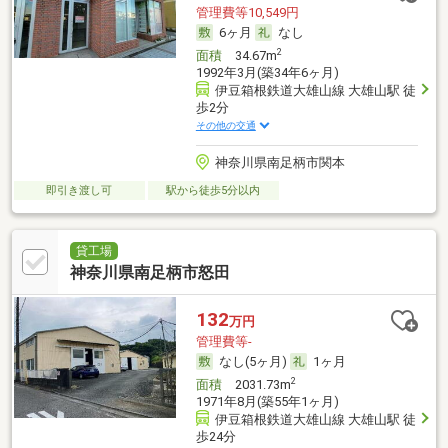
管理費等10,549円
6ヶ月
なし
2
面積
34.67m
1992年3月(築34年6ヶ月)
伊豆箱根鉄道大雄山線 大雄山駅 徒
歩2分
その他の交通
神奈川県南足柄市関本
即引き渡し可
駅から徒歩5分以内
貸工場
神奈川県南足柄市怒田
132
万円
管理費等-
なし(5ヶ月)
1ヶ月
2
面積
2031.73m
1971年8月(築55年1ヶ月)
伊豆箱根鉄道大雄山線 大雄山駅 徒
歩24分