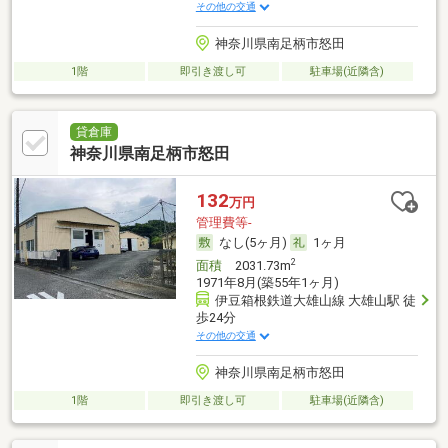
その他の交通
神奈川県南足柄市怒田
1階
即引き渡し可
駐車場(近隣含)
貸倉庫
神奈川県南足柄市怒田
132
万円
管理費等-
なし(5ヶ月)
1ヶ月
2
面積
2031.73m
1971年8月(築55年1ヶ月)
伊豆箱根鉄道大雄山線 大雄山駅 徒
歩24分
その他の交通
神奈川県南足柄市怒田
1階
即引き渡し可
駐車場(近隣含)