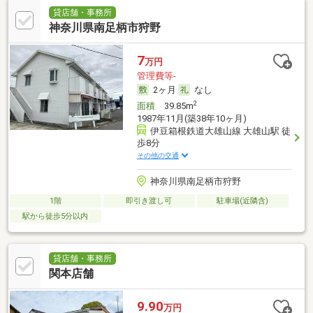
貸店舗・事務所
神奈川県南足柄市狩野
7
万円
管理費等-
2ヶ月
なし
2
面積
39.85m
1987年11月(築38年10ヶ月)
伊豆箱根鉄道大雄山線 大雄山駅 徒
歩8分
その他の交通
神奈川県南足柄市狩野
1階
即引き渡し可
駐車場(近隣含)
駅から徒歩5分以内
貸店舗・事務所
関本店舗
9.90
万円