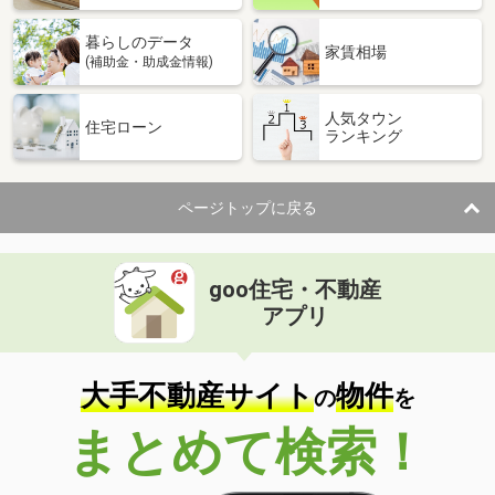
暮らしのデータ
家賃相場
(補助金・助成金情報)
人気タウン
住宅ローン
ランキング
ページトップに戻る
goo住宅・不動産
アプリ
大手不動産サイト
物件
の
を
まとめて検索！