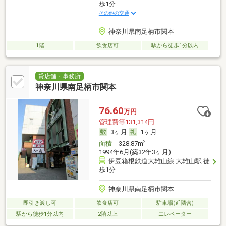
歩1分
その他の交通
神奈川県南足柄市関本
1階
飲食店可
駅から徒歩1分以内
貸店舗・事務所
神奈川県南足柄市関本
76.60
万円
管理費等131,314円
3ヶ月
1ヶ月
2
面積
328.87m
1994年6月(築32年3ヶ月)
伊豆箱根鉄道大雄山線 大雄山駅 徒
歩1分
神奈川県南足柄市関本
即引き渡し可
飲食店可
駐車場(近隣含)
駅から徒歩1分以内
2階以上
エレベーター