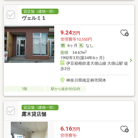
貸店舗（建物一部）
ヴェルミ１
9.24
万円
管理費等10,550円
6ヶ月
なし
2
面積
34.67m
1992年3月(築34年6ヶ月)
伊豆箱根鉄道大雄山線 大雄山駅 徒
歩2分
神奈川県南足柄市関本
1階
駅から徒歩5分以内
貸店舗（建物一部）
露木貸店舗
6.16
万円
管理費等-