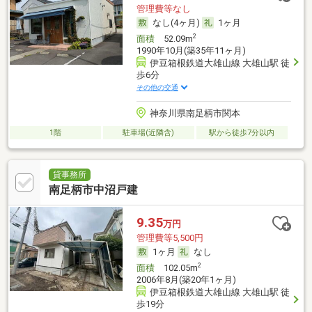
管理費等なし
なし(4ヶ月)
1ヶ月
2
面積
52.09m
1990年10月(築35年11ヶ月)
伊豆箱根鉄道大雄山線 大雄山駅 徒
歩6分
その他の交通
神奈川県南足柄市関本
1階
駐車場(近隣含)
駅から徒歩7分以内
貸事務所
南足柄市中沼戸建
9.35
万円
管理費等5,500円
1ヶ月
なし
2
面積
102.05m
2006年8月(築20年1ヶ月)
伊豆箱根鉄道大雄山線 大雄山駅 徒
歩19分