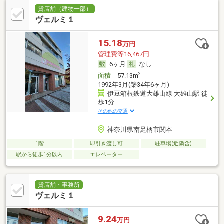
貸店舗（建物一部）
ヴェルミ１
15.18
万円
管理費等16,467円
6ヶ月
なし
2
面積
57.13m
1992年3月(築34年6ヶ月)
伊豆箱根鉄道大雄山線 大雄山駅 徒
歩1分
その他の交通
神奈川県南足柄市関本
1階
即引き渡し可
駐車場(近隣含)
駅から徒歩1分以内
エレベーター
貸店舗・事務所
ヴェルミ１
9.24
万円