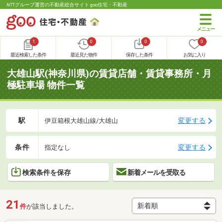
NTTグループ運営の不動産総合サイト goo住宅・不動産
1
0
0
0
最近検索した条件
最近見た物件
保存した条件
お気に入り
大雄山駅(神奈川県)の賃貸店舗・賃貸事務所・月
極駐車場 物件一覧
駅
変更する
伊豆箱根大雄山線/大雄山
条件
変更する
指定なし
検索条件を保存
新着メールを受取る
21
件
が該当しました。