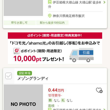
伊豆箱根大雄山線 大雄山駅 徒歩8
分
神奈川県南足柄市飯沢
即引き渡し可
駅から徒歩10分以内
貸駐車場
メゾングランディ
0.44
万円
管理費等-
なし
なし
面積
-