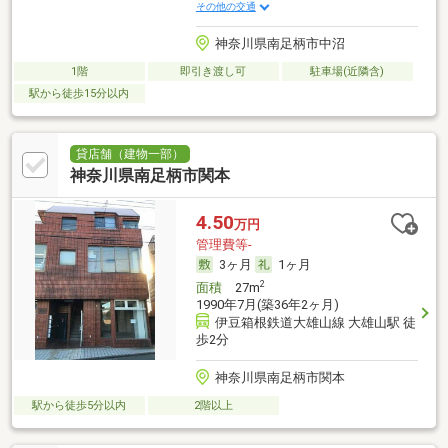
その他の交通
神奈川県南足柄市中沼
1階
即引き渡し可
駐車場(近隣含)
駅から徒歩15分以内
貸店舗（建物一部）
神奈川県南足柄市関本
4.50
万円
管理費等-
3ヶ月
1ヶ月
2
面積
27m
1990年7月(築36年2ヶ月)
伊豆箱根鉄道大雄山線 大雄山駅 徒
歩2分
神奈川県南足柄市関本
駅から徒歩5分以内
2階以上