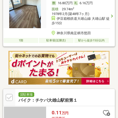
16.80万円
6.16万円
2
面積
29.74m
1978年2月(築48年7ヶ月)
伊豆箱根鉄道大雄山線 大雄山駅 徒
歩15分
神奈川県南足柄市怒田
1階
駐車場(近隣含)
駅から徒歩15分以内
貸駐車場
バイク：チケパ大雄山駅前第１
0.11
万円