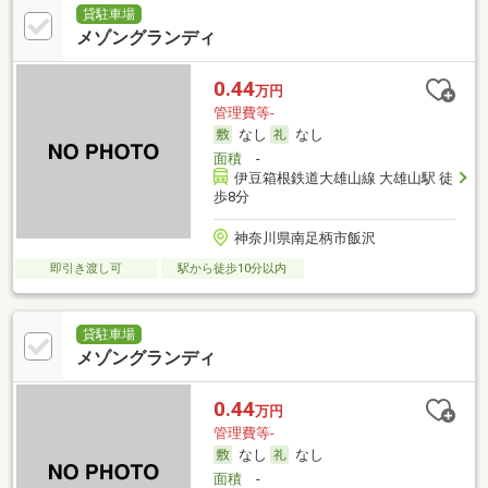
貸駐車場
メゾングランディ
0.44
万円
管理費等-
なし
なし
面積
-
伊豆箱根鉄道大雄山線 大雄山駅 徒
歩8分
神奈川県南足柄市飯沢
即引き渡し可
駅から徒歩10分以内
貸駐車場
メゾングランディ
0.44
万円
管理費等-
なし
なし
面積
-