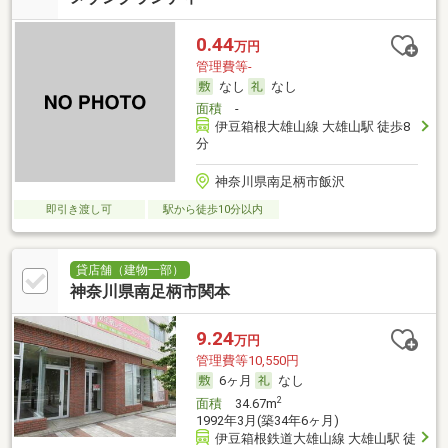
0.44
万円
管理費等-
なし
なし
面積
-
伊豆箱根大雄山線 大雄山駅 徒歩8
分
神奈川県南足柄市飯沢
即引き渡し可
駅から徒歩10分以内
貸店舗（建物一部）
神奈川県南足柄市関本
9.24
万円
管理費等10,550円
6ヶ月
なし
2
面積
34.67m
1992年3月(築34年6ヶ月)
伊豆箱根鉄道大雄山線 大雄山駅 徒