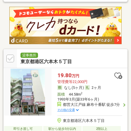
貸事務所
東京都港区六本木５丁目
19.80
万円
管理費等22,000円
なし(5ヶ月)
2ヶ月
2
面積
44.58m
1993年3月(築33年6ヶ月)
都営大江戸線 麻布十番駅 徒歩7分
その他の交通
東京都港区六本木５丁目
即引き渡し可
駅から徒歩5分以内
2階以上