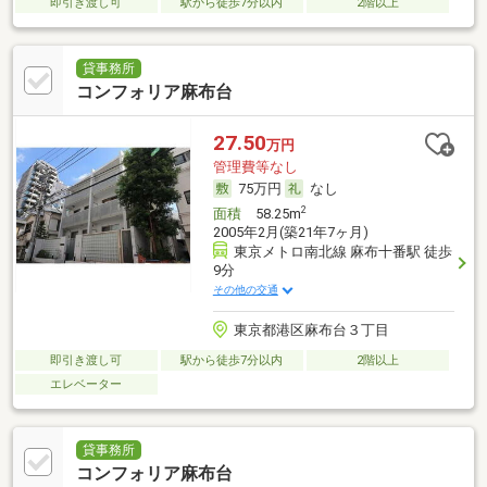
即引き渡し可
駅から徒歩7分以内
2階以上
貸事務所
コンフォリア麻布台
27.50
万円
管理費等なし
75万円
なし
2
面積
58.25m
2005年2月(築21年7ヶ月)
東京メトロ南北線 麻布十番駅 徒歩
9分
その他の交通
東京都港区麻布台３丁目
即引き渡し可
駅から徒歩7分以内
2階以上
エレベーター
貸事務所
コンフォリア麻布台