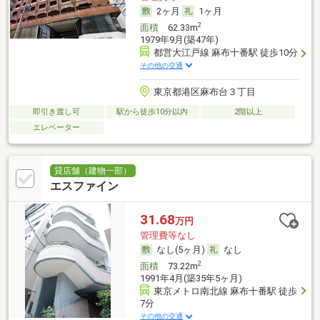
2ヶ月
1ヶ月
2
面積
62.33m
1979年9月(築47年)
都営大江戸線 麻布十番駅 徒歩10分
その他の交通
東京都港区麻布台３丁目
即引き渡し可
駅から徒歩10分以内
2階以上
エレベーター
貸店舗（建物一部）
エスファイン
31.68
万円
管理費等なし
なし(5ヶ月)
なし
2
面積
73.22m
1991年4月(築35年5ヶ月)
東京メトロ南北線 麻布十番駅 徒歩
7分
その他の交通