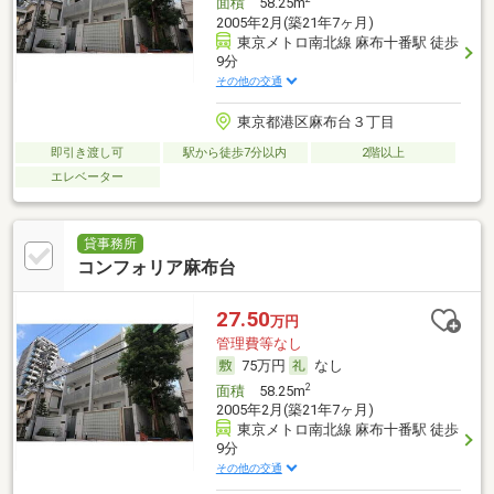
面積
58.25m
2005年2月(築21年7ヶ月)
東京メトロ南北線 麻布十番駅 徒歩
9分
その他の交通
東京都港区麻布台３丁目
即引き渡し可
駅から徒歩7分以内
2階以上
エレベーター
貸事務所
コンフォリア麻布台
27.50
万円
管理費等なし
75万円
なし
2
面積
58.25m
2005年2月(築21年7ヶ月)
東京メトロ南北線 麻布十番駅 徒歩
9分
その他の交通