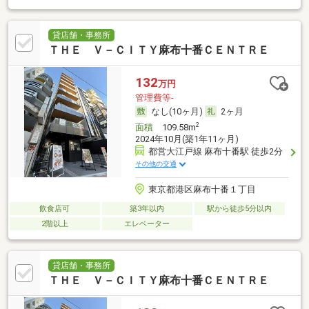
貸店舗・事務所
ＴＨＥ Ｖ－ＣＩＴＹ麻布十番ＣＥＮＴＲＥ
132
万円
管理費等-
なし(10ヶ月)
2ヶ月
2
面積
109.58m
2024年10月(築1年11ヶ月)
都営大江戸線 麻布十番駅 徒歩2分
その他の交通
東京都港区麻布十番１丁目
飲食店可
築3年以内
駅から徒歩5分以内
2階以上
エレベーター
貸店舗・事務所
ＴＨＥ Ｖ－ＣＩＴＹ麻布十番ＣＥＮＴＲＥ