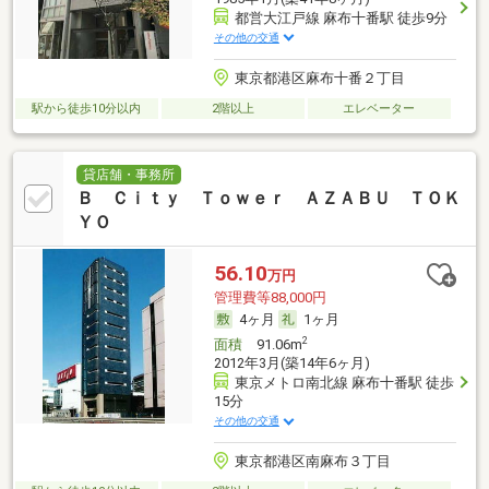
都営大江戸線 麻布十番駅 徒歩9分
その他の交通
東京都港区麻布十番２丁目
駅から徒歩10分以内
2階以上
エレベーター
貸店舗・事務所
Ｂ Ｃｉｔｙ Ｔｏｗｅｒ ＡＺＡＢＵ ＴＯＫ
ＹＯ
56.10
万円
管理費等88,000円
4ヶ月
1ヶ月
2
面積
91.06m
2012年3月(築14年6ヶ月)
東京メトロ南北線 麻布十番駅 徒歩
15分
その他の交通
東京都港区南麻布３丁目