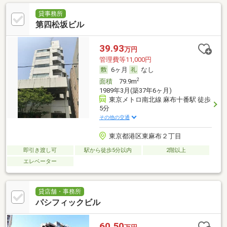
貸事務所
第四松坂ビル
39.93
万円
管理費等11,000円
6ヶ月
なし
2
面積
79.9m
1989年3月(築37年6ヶ月)
東京メトロ南北線 麻布十番駅 徒歩
5分
その他の交通
東京都港区東麻布２丁目
即引き渡し可
駅から徒歩5分以内
2階以上
エレベーター
貸店舗・事務所
パシフィックビル
60.50