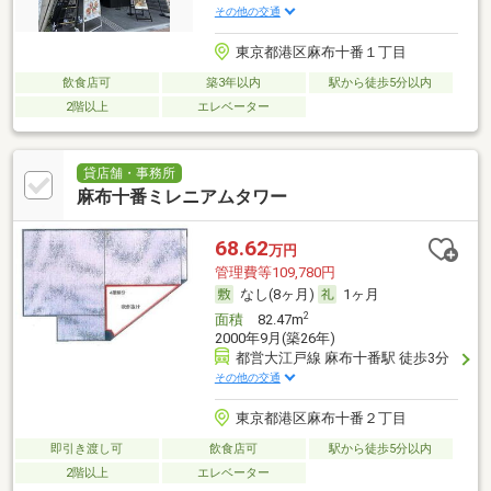
その他の交通
東京都港区麻布十番１丁目
飲食店可
築3年以内
駅から徒歩5分以内
2階以上
エレベーター
貸店舗・事務所
麻布十番ミレニアムタワー
68.62
万円
管理費等109,780円
なし(8ヶ月)
1ヶ月
2
面積
82.47m
2000年9月(築26年)
都営大江戸線 麻布十番駅 徒歩3分
その他の交通
東京都港区麻布十番２丁目
即引き渡し可
飲食店可
駅から徒歩5分以内
2階以上
エレベーター