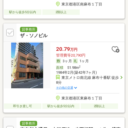
東京都港区南麻布１丁目
駅から徒歩5分以内
2階以上
貸事務所
ザ・ソノビル
20.79
万円
管理費等20,790円
3ヶ月
1ヶ月
2
面積
51.98m
1984年2月(築42年7ヶ月)
東京メトロ南北線 麻布十番駅 徒歩
8分
その他の交通
東京都港区東麻布１丁目
即引き渡し可
駅から徒歩5分以内
2階以上
貸事務所