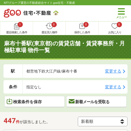
NTTグループ運営の不動産総合サイト goo住宅・不動産
1
0
0
0
最近検索した条件
最近見た物件
保存した条件
お気に入り
麻布十番駅(東京都)の賃貸店舗・賃貸事務所・月
極駐車場 物件一覧
駅
変更する
都営地下鉄大江戸線/麻布十番
条件
変更する
指定なし
検索条件を保存
新着メールを受取る
447
件
が該当しました。