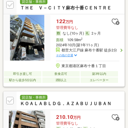
貸店舗・事務所
ＴＨＥ Ｖ－ＣＩＴＹ麻布十番ＣＥＮＴＲＥ
122
万円
管理費等なし
なし(10ヶ月)
2ヶ月
2
面積
109.58m
2024年10月(築1年11ヶ月)
都営大江戸線 麻布十番駅 徒歩2分
その他の交通
東京都港区麻布十番１丁目
即引き渡し可
飲食店可
築3年以内
駅から徒歩5分以内
2階以上
エレベーター
貸店舗・事務所
ＫＯＡＬＡＢＬＤＧ．ＡＺＡＢＵＪＵＢＡＮ
210.10
万円
管理費等なし