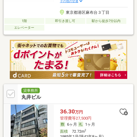
その他の交通
東京都港区麻布台３丁目
1階
即引き渡し可
駅から徒歩7分以内
エレベーター
貸事務所
丸井ビル
36.30
万円
管理費等27,500円
6ヶ月
1ヶ月
2
面積
72.72m
1985年1月(築41年8ヶ月)