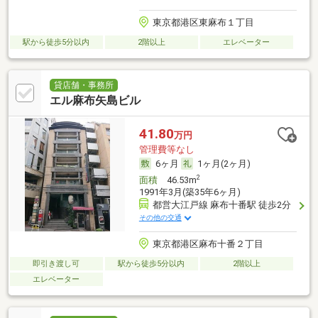
東京都港区東麻布１丁目
駅から徒歩5分以内
2階以上
エレベーター
貸店舗・事務所
エル麻布矢島ビル
41.80
万円
管理費等なし
6ヶ月
1ヶ月(2ヶ月)
2
面積
46.53m
1991年3月(築35年6ヶ月)
都営大江戸線 麻布十番駅 徒歩2分
その他の交通
東京都港区麻布十番２丁目
即引き渡し可
駅から徒歩5分以内
2階以上
エレベーター