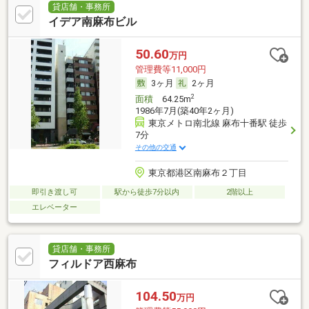
貸店舗・事務所
イデア南麻布ビル
50.60
万円
管理費等11,000円
3ヶ月
2ヶ月
2
面積
64.25m
1986年7月(築40年2ヶ月)
東京メトロ南北線 麻布十番駅 徒歩
7分
その他の交通
東京都港区南麻布２丁目
即引き渡し可
駅から徒歩7分以内
2階以上
エレベーター
貸店舗・事務所
フィルドア西麻布
104.50
万円