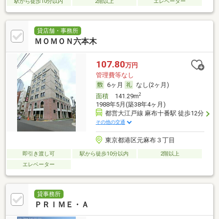
駅から徒歩10分以内
2階以上
エレベーター
貸店舗・事務所
ＭＯＭＯＮ六本木
107.80
万円
管理費等なし
6ヶ月
なし(2ヶ月)
2
面積
141.29m
1988年5月(築38年4ヶ月)
都営大江戸線 麻布十番駅 徒歩12分
その他の交通
東京都港区元麻布３丁目
即引き渡し可
駅から徒歩10分以内
2階以上
エレベーター
貸事務所
ＰＲＩＭＥ・Ａ