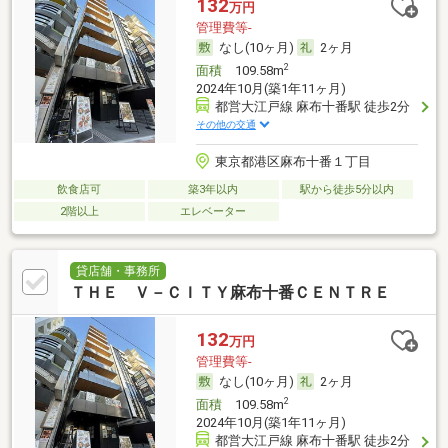
132
万円
管理費等-
なし(10ヶ月)
2ヶ月
2
面積
109.58m
2024年10月(築1年11ヶ月)
都営大江戸線 麻布十番駅 徒歩2分
その他の交通
東京都港区麻布十番１丁目
飲食店可
築3年以内
駅から徒歩5分以内
2階以上
エレベーター
貸店舗・事務所
ＴＨＥ Ｖ－ＣＩＴＹ麻布十番ＣＥＮＴＲＥ
132
万円
管理費等-
なし(10ヶ月)
2ヶ月
2
面積
109.58m
2024年10月(築1年11ヶ月)
都営大江戸線 麻布十番駅 徒歩2分