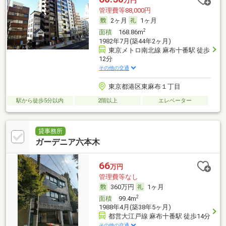
万円
管理費等88,000円
2ヶ月
1ヶ月
2
面積
168.86m
1982年7月(築44年2ヶ月)
東京メトロ南北線 麻布十番駅 徒歩
12分
その他の交通
東京都港区東麻布１丁目
駅から徒歩5分以内
2階以上
エレベーター
貸事務所
ガーデニア六本木
66
万円
管理費等なし
360万円
1ヶ月
2
面積
99.4m
1988年4月(築38年5ヶ月)
都営大江戸線 麻布十番駅 徒歩14分
その他の交通