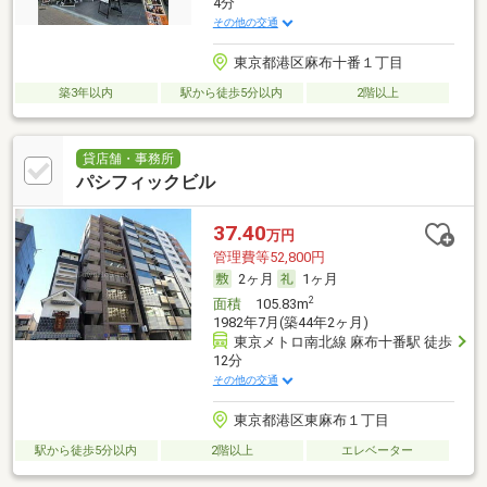
4分
その他の交通
東京都港区麻布十番１丁目
築3年以内
駅から徒歩5分以内
2階以上
貸店舗・事務所
パシフィックビル
37.40
万円
管理費等52,800円
2ヶ月
1ヶ月
2
面積
105.83m
1982年7月(築44年2ヶ月)
東京メトロ南北線 麻布十番駅 徒歩
12分
その他の交通
東京都港区東麻布１丁目
駅から徒歩5分以内
2階以上
エレベーター