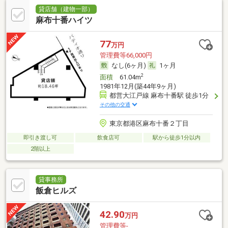
貸店舗（建物一部）
麻布十番ハイツ
77
万円
管理費等66,000円
なし(6ヶ月)
1ヶ月
2
面積
61.04m
1981年12月(築44年9ヶ月)
都営大江戸線 麻布十番駅 徒歩1分
その他の交通
東京都港区麻布十番２丁目
即引き渡し可
飲食店可
駅から徒歩1分以内
2階以上
貸事務所
飯倉ヒルズ
42.90
万円
管理費等-