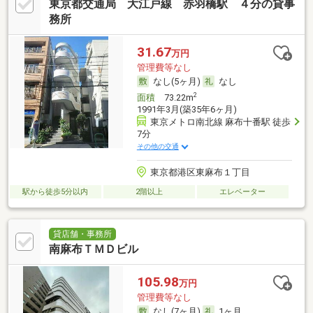
東京都交通局 大江戸線 赤羽橋駅 ４分の貸事
務所
31.67
万円
管理費等なし
なし(5ヶ月)
なし
2
面積
73.22m
1991年3月(築35年6ヶ月)
東京メトロ南北線 麻布十番駅 徒歩
7分
その他の交通
東京都港区東麻布１丁目
駅から徒歩5分以内
2階以上
エレベーター
貸店舗・事務所
南麻布ＴＭＤビル
105.98
万円
管理費等なし
なし(7ヶ月)
1ヶ月