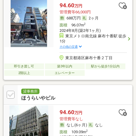
94.60
万円
管理費等66,000円
688万円
2ヶ月
2
面積
96.07m
2024年8月(築2年1ヶ月)
東京メトロ南北線 麻布十番駅 徒歩
1分
その他の交通
東京都港区麻布十番２丁目
即引き渡し可
築3年以内
駅から徒歩1分以内
2階以上
エレベーター
貸事務所
ほうらいやビル
94.60
万円
管理費等なし
なし(6ヶ月)
なし
2
面積
109.09m