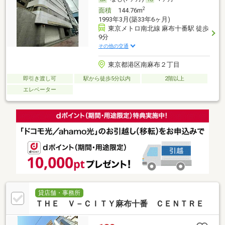
2
面積
144.76m
1993年3月(築33年6ヶ月)
東京メトロ南北線 麻布十番駅 徒歩
9分
その他の交通
東京都港区南麻布２丁目
即引き渡し可
駅から徒歩5分以内
2階以上
エレベーター
貸店舗・事務所
ＴＨＥ Ｖ－ＣＩＴＹ麻布十番 ＣＥＮＴＲＥ