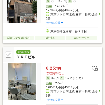
なし(6ヶ月)
なし
2
面積
196.99m
1978年2月(築48年7ヶ月)
東京メトロ南北線 麻布十番駅 徒歩
2分
その他の交通
東京都港区麻布十番２丁目
駅から徒歩5分以内
2階以上
エレベーター
貸事務所
ＹＲＥビル
8.25
万円
管理費等なし
3ヶ月
1ヶ月(1ヶ月)
2
面積
7.6m
1986年1月(築40年8ヶ月)
東京メトロ南北線 麻布十番駅 徒歩
3分
その他の交通