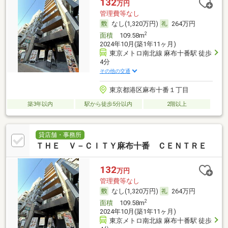
132
万円
管理費等なし
なし(1,320万円)
264万円
2
面積
109.58m
2024年10月(築1年11ヶ月)
東京メトロ南北線 麻布十番駅 徒歩
4分
その他の交通
東京都港区麻布十番１丁目
築3年以内
駅から徒歩5分以内
2階以上
貸店舗・事務所
ＴＨＥ Ｖ－ＣＩＴＹ麻布十番 ＣＥＮＴＲＥ
132
万円
管理費等なし
なし(1,320万円)
264万円
2
面積
109.58m
2024年10月(築1年11ヶ月)
東京メトロ南北線 麻布十番駅 徒歩