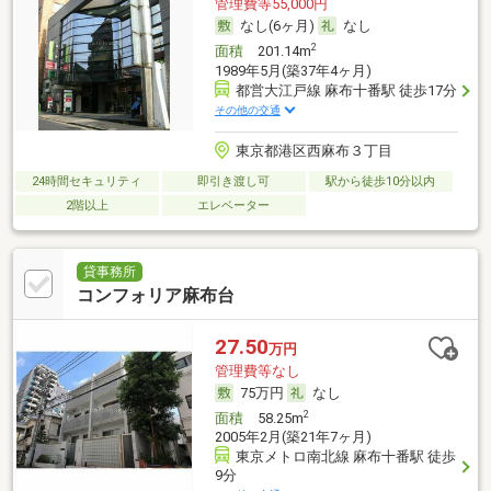
管理費等55,000円
なし(6ヶ月)
なし
2
面積
201.14m
1989年5月(築37年4ヶ月)
都営大江戸線 麻布十番駅 徒歩17分
その他の交通
東京都港区西麻布３丁目
24時間セキュリティ
即引き渡し可
駅から徒歩10分以内
2階以上
エレベーター
貸事務所
コンフォリア麻布台
27.50
万円
管理費等なし
75万円
なし
2
面積
58.25m
2005年2月(築21年7ヶ月)
東京メトロ南北線 麻布十番駅 徒歩
9分