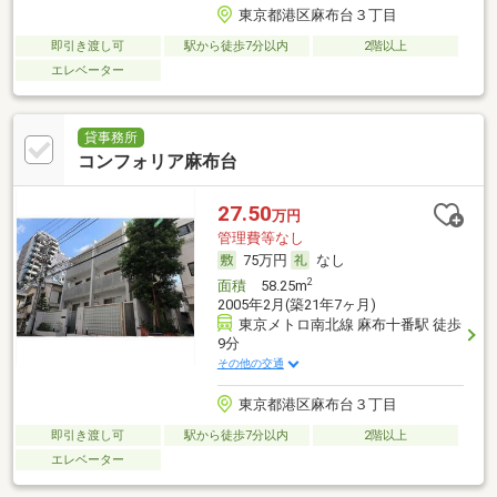
東京都港区麻布台３丁目
即引き渡し可
駅から徒歩7分以内
2階以上
エレベーター
貸事務所
コンフォリア麻布台
27.50
万円
管理費等なし
75万円
なし
2
面積
58.25m
2005年2月(築21年7ヶ月)
東京メトロ南北線 麻布十番駅 徒歩
9分
その他の交通
東京都港区麻布台３丁目
即引き渡し可
駅から徒歩7分以内
2階以上
エレベーター