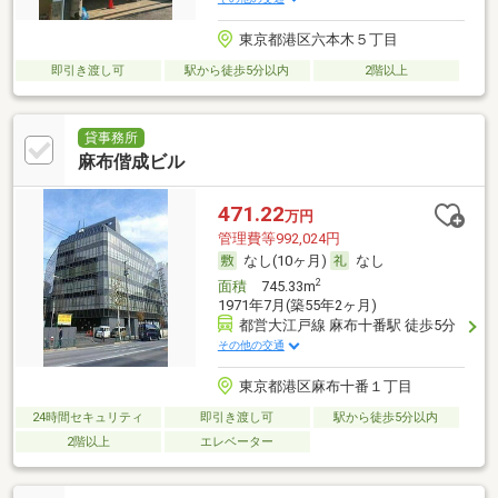
東京都港区六本木５丁目
即引き渡し可
駅から徒歩5分以内
2階以上
貸事務所
麻布偕成ビル
471.22
万円
管理費等992,024円
なし(10ヶ月)
なし
2
面積
745.33m
1971年7月(築55年2ヶ月)
都営大江戸線 麻布十番駅 徒歩5分
その他の交通
東京都港区麻布十番１丁目
24時間セキュリティ
即引き渡し可
駅から徒歩5分以内
2階以上
エレベーター