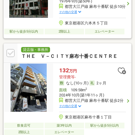
1976年9月(築50年)
都営大江戸線 麻布十番駅 徒歩10分
その他の交通
東京都港区六本木５丁目
駅から徒歩5分以内
2階以上
エレベーター
貸店舗・事務所
ＴＨＥ Ｖ－ＣＩＴＹ麻布十番ＣＥＮＴＲＥ
132
万円
管理費等-
なし(10ヶ月)
2ヶ月
2
面積
109.58m
2024年10月(築1年11ヶ月)
都営大江戸線 麻布十番駅 徒歩2分
その他の交通
東京都港区麻布十番１丁目
飲食店可
築3年以内
駅から徒歩5分以内
2階以上
エレベーター