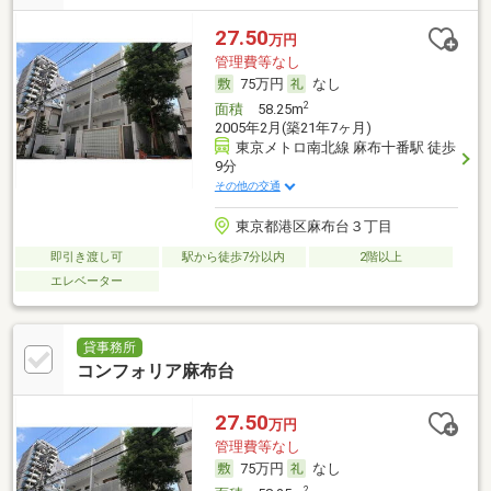
27.50
万円
管理費等なし
75万円
なし
2
面積
58.25m
2005年2月(築21年7ヶ月)
東京メトロ南北線 麻布十番駅 徒歩
9分
その他の交通
東京都港区麻布台３丁目
即引き渡し可
駅から徒歩7分以内
2階以上
エレベーター
貸事務所
コンフォリア麻布台
27.50
万円
管理費等なし
75万円
なし
2