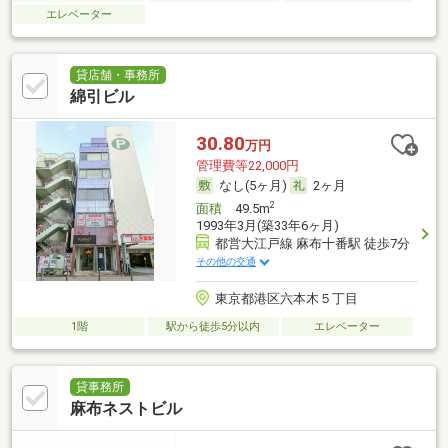
エレベーター
貸店舗・事務所
綿引ビル
30.80
万円
管理費等22,000円
なし(5ヶ月)
2ヶ月
2
面積
49.5m
1993年3月(築33年6ヶ月)
都営大江戸線 麻布十番駅 徒歩7分
その他の交通
東京都港区六本木５丁目
1階
駅から徒歩5分以内
エレベーター
貸事務所
麻布ネストビル