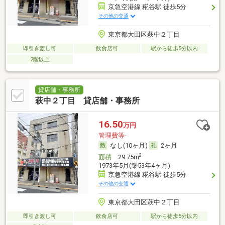
京急空港線 糀谷駅 徒歩5分
その他の交通
東京都大田区萩中２丁目
即引き渡し可
飲食店可
駅から徒歩5分以内
2階以上
貸店舗・事務所
萩中２丁目 貸店舗・事務所
16.50
万円
管理費等-
なし(10ヶ月)
2ヶ月
2
面積
29.75m
1973年5月(築53年4ヶ月)
京急空港線 糀谷駅 徒歩5分
その他の交通
東京都大田区萩中２丁目
即引き渡し可
飲食店可
駅から徒歩5分以内