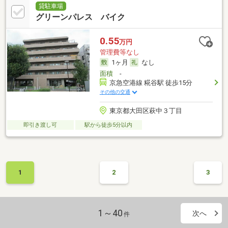
貸駐車場
グリーンパレス バイク
0.55
万円
管理費等なし
1ヶ月
なし
面積
-
京急空港線 糀谷駅 徒歩15分
その他の交通
東京都大田区萩中３丁目
即引き渡し可
駅から徒歩5分以内
1
2
3
1～40
次へ
件