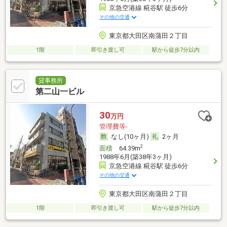
京急空港線 糀谷駅 徒歩6分
その他の交通
東京都大田区南蒲田２丁目
1階
即引き渡し可
駅から徒歩7分以内
貸事務所
第二山一ビル
30
万円
管理費等-
なし(10ヶ月)
2ヶ月
2
面積
64.39m
1988年6月(築38年3ヶ月)
京急空港線 糀谷駅 徒歩6分
その他の交通
東京都大田区南蒲田２丁目
1階
即引き渡し可
駅から徒歩7分以内