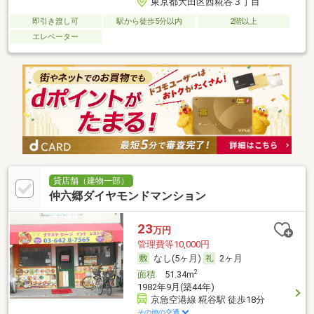
東京都大田区西糀谷３丁目
即引き渡し可
駅から徒歩5分以内
2階以上
エレベーター
貸店舗（建物一部）
仲六郷ダイヤモンドマンション
23
万円
管理費等10,000円
なし(5ヶ月)
2ヶ月
2
面積
51.34m
1982年9月(築44年)
京急空港線 糀谷駅 徒歩18分
その他の交通