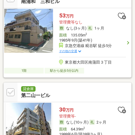
南浦和 三和ビル
53
万円
管理費等なし
なし(3ヶ月)
1ヶ月
2
面積
135.05m
1985年9月(築41年)
京急空港線 糀谷駅 徒歩5分
その他の交通
東京都大田区南蒲田３丁目
1階
駅から徒歩5分以内
貸倉庫
第二山一ビル
30
万円
管理費等-
なし(10ヶ月)
2ヶ月
2
面積
64.39m
1988年6月(築38年3ヶ月)