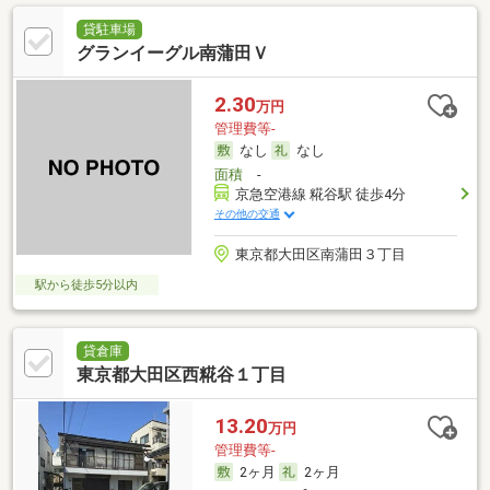
貸駐車場
グランイーグル南蒲田Ｖ
2.30
万円
管理費等-
なし
なし
面積
-
京急空港線 糀谷駅 徒歩4分
その他の交通
東京都大田区南蒲田３丁目
駅から徒歩5分以内
貸倉庫
東京都大田区西糀谷１丁目
13.20
万円
管理費等-
2ヶ月
2ヶ月