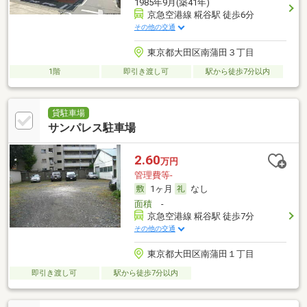
1985年9月(築41年)
京急空港線 糀谷駅 徒歩6分
その他の交通
東京都大田区南蒲田３丁目
1階
即引き渡し可
駅から徒歩7分以内
貸駐車場
サンパレス駐車場
2.60
万円
管理費等-
1ヶ月
なし
面積
-
京急空港線 糀谷駅 徒歩7分
その他の交通
東京都大田区南蒲田１丁目
即引き渡し可
駅から徒歩7分以内