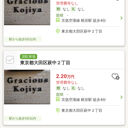
管理費等なし
なし
なし
面積
-
京急空港線 糀谷駅 徒歩4分
東京都大田区萩中２丁目
駅から徒歩5分以内
貸駐車場
東京都大田区萩中２丁目
2.20
万円
管理費等なし
なし
なし
面積
-
京急空港線 糀谷駅 徒歩4分
東京都大田区萩中２丁目
駅から徒歩5分以内