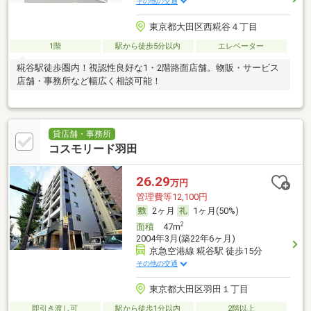
その他の交通
東京都大田区西糀谷４丁目
1階
駅から徒歩5分以内
エレベーター
糀谷駅徒歩圏内！視認性良好な1・2階路面店舗。物販・サービス
店舗・事務所など幅広く相談可能！
貸店舗・事務所
コスモリード羽田
26.29
万円
管理費等12,100円
2ヶ月
1ヶ月(50%)
2
面積
47m
2004年3月(築22年6ヶ月)
京急空港線 糀谷駅 徒歩15分
その他の交通
東京都大田区羽田１丁目
即引き渡し可
駅から徒歩1分以内
2階以上