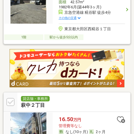
2
面積
42.57m
1982年6月(築44年3ヶ月)
京急空港線 糀谷駅 徒歩4分
その他の交通
東京都大田区西糀谷１丁目
1階
駅から徒歩5分以内
貸店舗・事務所
萩中２丁目
16.50
万円
管理費等なし
なし(10ヶ月)
2ヶ月