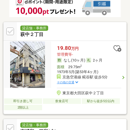
貸店舗・事務所
萩中２丁目
19.80
万円
管理費等-
なし(10ヶ月)
2ヶ月
2
面積
29.75m
1973年5月(築53年4ヶ月)
京急空港線 糀谷駅 徒歩5分
その他の交通
東京都大田区萩中２丁目
即引き渡し可
飲食店可
駅から徒歩5分以内
2階以上
貸店舗・事務所