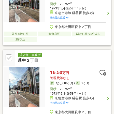
2
面積
29.75m
1973年5月(築53年4ヶ月)
京急空港線 糀谷駅 徒歩4分
その他の交通
東京都大田区萩中２丁目
即引き渡し可
飲食店可
駅から徒歩5分以内
2階以上
貸店舗・事務所
萩中２丁目
16.50
万円
管理費等なし
なし(10ヶ月)
2ヶ月
2
面積
29.75m
1973年5月(築53年4ヶ月)
京急空港線 糀谷駅 徒歩4分
その他の交通
東京都大田区萩中２丁目