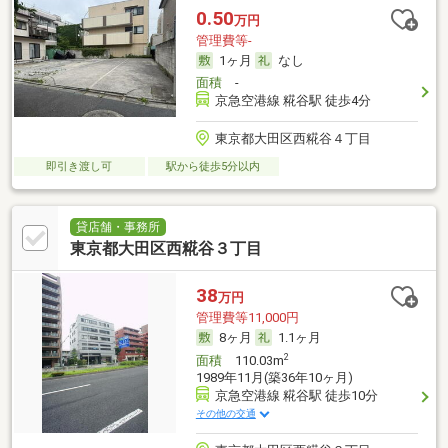
0.50
万円
管理費等-
1ヶ月
なし
面積
-
京急空港線 糀谷駅 徒歩4分
東京都大田区西糀谷４丁目
即引き渡し可
駅から徒歩5分以内
貸店舗・事務所
東京都大田区西糀谷３丁目
38
万円
管理費等11,000円
8ヶ月
1.1ヶ月
2
面積
110.03m
1989年11月(築36年10ヶ月)
京急空港線 糀谷駅 徒歩10分
その他の交通