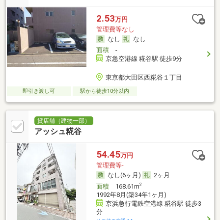
2.53
万円
管理費等なし
なし
なし
面積
-
京急空港線 糀谷駅 徒歩9分
東京都大田区西糀谷１丁目
即引き渡し可
駅から徒歩10分以内
貸店舗（建物一部）
アッシュ糀谷
54.45
万円
管理費等-
なし(6ヶ月)
2ヶ月
2
面積
168.61m
1992年8月(築34年1ヶ月)
京浜急行電鉄空港線 糀谷駅 徒歩3
分