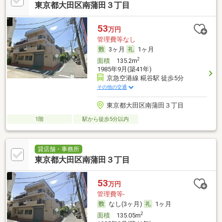
東京都大田区南蒲田３丁目
53
万円
管理費等なし
3ヶ月
1ヶ月
2
面積
135.2m
1985年9月(築41年)
京急空港線 糀谷駅 徒歩5分
その他の交通
東京都大田区南蒲田３丁目
1階
駅から徒歩5分以内
貸店舗・事務所
東京都大田区南蒲田３丁目
53
万円
管理費等-
なし(3ヶ月)
1ヶ月
2
面積
135.05m