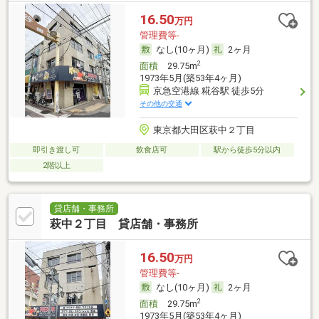
16.50
万円
管理費等-
なし(10ヶ月)
2ヶ月
2
面積
29.75m
1973年5月(築53年4ヶ月)
京急空港線 糀谷駅 徒歩5分
その他の交通
東京都大田区萩中２丁目
即引き渡し可
飲食店可
駅から徒歩5分以内
2階以上
貸店舗・事務所
萩中２丁目 貸店舗・事務所
16.50
万円
管理費等-
なし(10ヶ月)
2ヶ月
2
面積
29.75m
1973年5月(築53年4ヶ月)