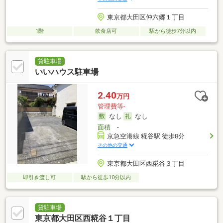
東京都大田区仲六郷１丁目
1階
飲食店可
駅から徒歩7分以内
貸駐車場
いいハウス駐車場
2.40
万円
管理費等-
なし
なし
面積
-
京急空港線 糀谷駅 徒歩8分
その他の交通
東京都大田区西糀谷３丁目
即引き渡し可
駅から徒歩10分以内
貸駐車場
東京都大田区西糀谷１丁目