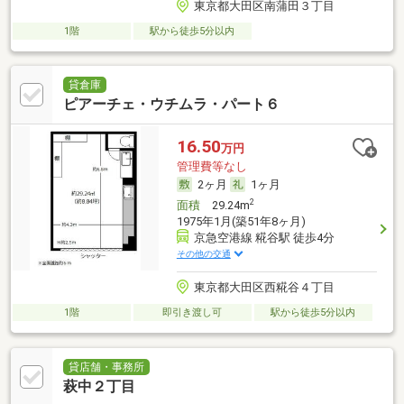
東京都大田区南蒲田３丁目
1階
駅から徒歩5分以内
貸倉庫
ピアーチェ・ウチムラ・パート６
16.50
万円
管理費等なし
2ヶ月
1ヶ月
2
面積
29.24m
1975年1月(築51年8ヶ月)
京急空港線 糀谷駅 徒歩4分
その他の交通
東京都大田区西糀谷４丁目
1階
即引き渡し可
駅から徒歩5分以内
貸店舗・事務所
萩中２丁目