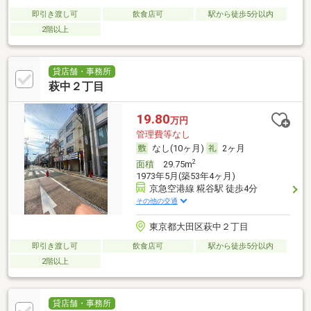
即引き渡し可
飲食店可
駅から徒歩5分以内
2階以上
貸店舗・事務所
萩中２丁目
19.80
万円
管理費等なし
なし(10ヶ月)
2ヶ月
2
面積
29.75m
1973年5月(築53年4ヶ月)
京急空港線 糀谷駅 徒歩4分
その他の交通
東京都大田区萩中２丁目
即引き渡し可
飲食店可
駅から徒歩5分以内
2階以上
貸店舗・事務所