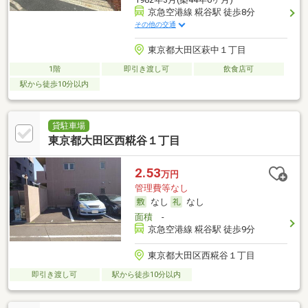
京急空港線 糀谷駅 徒歩8分
その他の交通
東京都大田区萩中１丁目
1階
即引き渡し可
飲食店可
駅から徒歩10分以内
貸駐車場
東京都大田区西糀谷１丁目
2.53
万円
管理費等なし
なし
なし
面積
-
京急空港線 糀谷駅 徒歩9分
東京都大田区西糀谷１丁目
即引き渡し可
駅から徒歩10分以内