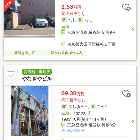
2.53
万円
管理費等なし
なし
なし
面積
-
京急空港線 糀谷駅 徒歩9分
東京都大田区西糀谷１丁目
即引き渡し可
駅から徒歩10分以内
貸店舗・事務所
やなぎやビル
69.30
万円
管理費等なし
なし(6ヶ月)
1ヶ月
2
面積
202.22m
1985年8月(築41年1ヶ月)
京急空港線 糀谷駅 徒歩3分
その他の交通