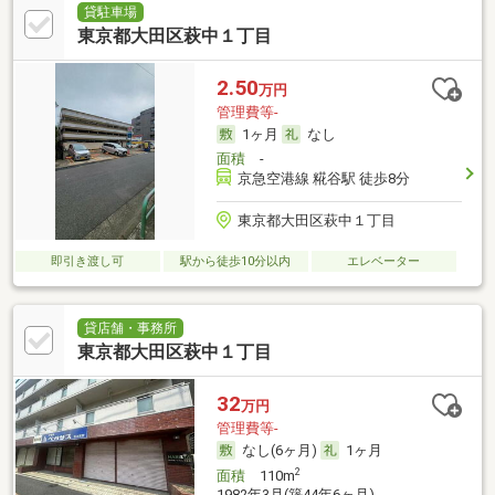
貸駐車場
東京都大田区萩中１丁目
2.50
万円
管理費等-
1ヶ月
なし
面積
-
京急空港線 糀谷駅 徒歩8分
東京都大田区萩中１丁目
即引き渡し可
駅から徒歩10分以内
エレベーター
貸店舗・事務所
東京都大田区萩中１丁目
32
万円
管理費等-
なし(6ヶ月)
1ヶ月
2
面積
110m
1982年3月(築44年6ヶ月)