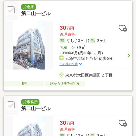
貸倉庫
第二山一ビル
30
万円
管理費等-
なし(10ヶ月)
2ヶ月
2
面積
64.39m
1988年6月(築38年3ヶ月)
京急空港線 糀谷駅 徒歩6分
その他の交通
東京都大田区南蒲田２丁目
1階
駅から徒歩7分以内
貸事務所
第二山一ビル
30
万円
管理費等-
なし(10ヶ月)
2ヶ月