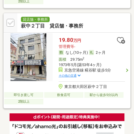
2階以上
貸店舗・事務所
萩中２丁目 貸店舗・事務所
19.80
万円
管理費等-
なし(10ヶ月)
2ヶ月
2
面積
29.75m
1973年5月(築53年4ヶ月)
京急空港線 糀谷駅 徒歩5分
その他の交通
東京都大田区萩中２丁目
即引き渡し可
飲食店可
駅から徒歩5分以内
2階以上