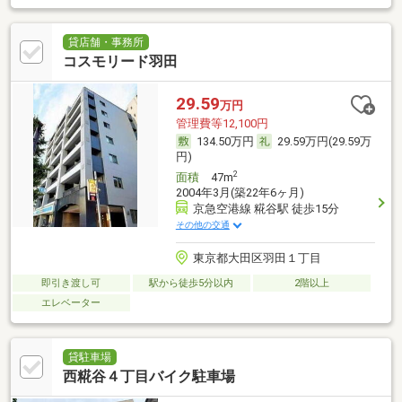
貸店舗・事務所
コスモリード羽田
29.59
万円
管理費等12,100円
134.50万円
29.59万円(29.59万
円)
2
面積
47m
2004年3月(築22年6ヶ月)
京急空港線 糀谷駅 徒歩15分
その他の交通
東京都大田区羽田１丁目
即引き渡し可
駅から徒歩5分以内
2階以上
エレベーター
貸駐車場
西糀谷４丁目バイク駐車場