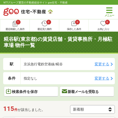
NTTグループ運営の不動産総合サイト goo住宅・不動産
1
0
0
0
最近検索した条件
最近見た物件
保存した条件
お気に入り
糀谷駅(東京都)の賃貸店舗・賃貸事務所・月極駐
車場 物件一覧
駅
変更する
京浜急行電鉄空港線/糀谷
条件
変更する
指定なし
検索条件を保存
新着メールを受取る
115
件
が該当しました。