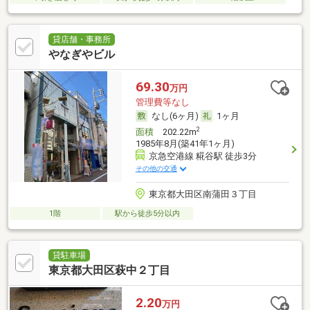
貸店舗・事務所
やなぎやビル
69.30
万円
管理費等なし
なし(6ヶ月)
1ヶ月
2
面積
202.22m
1985年8月(築41年1ヶ月)
京急空港線 糀谷駅 徒歩3分
その他の交通
東京都大田区南蒲田３丁目
1階
駅から徒歩5分以内
貸駐車場
東京都大田区萩中２丁目
2.20
万円