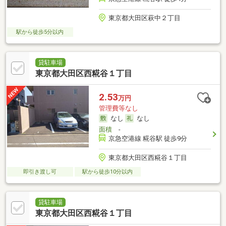
東京都大田区萩中２丁目
駅から徒歩5分以内
貸駐車場
東京都大田区西糀谷１丁目
2.53
万円
管理費等なし
なし
なし
面積
-
京急空港線 糀谷駅 徒歩9分
東京都大田区西糀谷１丁目
即引き渡し可
駅から徒歩10分以内
貸駐車場
東京都大田区西糀谷１丁目