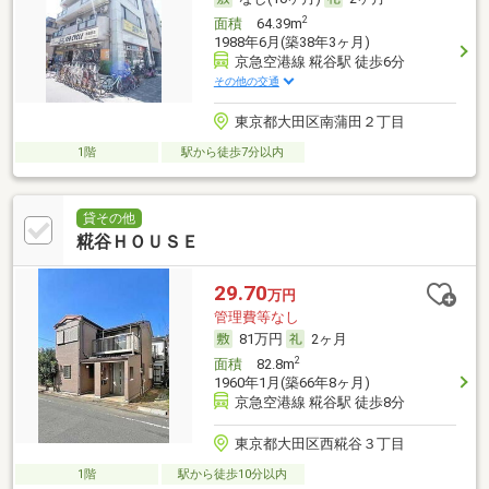
2
面積
64.39m
1988年6月(築38年3ヶ月)
京急空港線 糀谷駅 徒歩6分
その他の交通
東京都大田区南蒲田２丁目
1階
駅から徒歩7分以内
貸その他
糀谷ＨＯＵＳＥ
29.70
万円
管理費等なし
81万円
2ヶ月
2
面積
82.8m
1960年1月(築66年8ヶ月)
京急空港線 糀谷駅 徒歩8分
東京都大田区西糀谷３丁目
1階
駅から徒歩10分以内