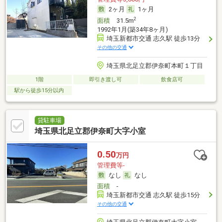
2ヶ月
1ヶ月
2
面積
31.5m
1992年1月(築34年8ヶ月)
埼玉新都市交通 志久駅 徒歩13分
その他の交通
埼玉県北足立郡伊奈町本町１丁目
1階
即引き渡し可
飲食店可
駅から徒歩15分以内
貸駐車場
埼玉県北足立郡伊奈町大字小室
0.50
万円
管理費等-
なし
なし
面積
-
埼玉新都市交通 志久駅 徒歩15分
その他の交通