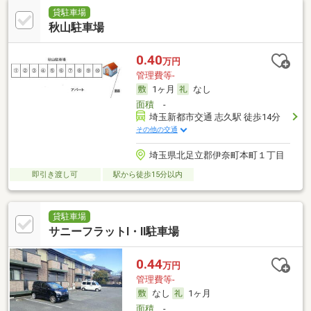
貸駐車場
秋山駐車場
0.40
万円
管理費等-
1ヶ月
なし
面積
-
埼玉新都市交通 志久駅 徒歩14分
その他の交通
埼玉県北足立郡伊奈町本町１丁目
即引き渡し可
駅から徒歩15分以内
貸駐車場
サニーフラットⅠ・Ⅱ駐車場
0.44
万円
管理費等-
なし
1ヶ月
面積
-