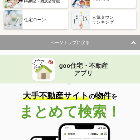
(補助金・助成金情報)
人気タウン
住宅ローン
ランキング
ページトップに戻る
goo住宅・不動産
アプリ
大手不動産サイト
物件
の
を
まとめて検索！