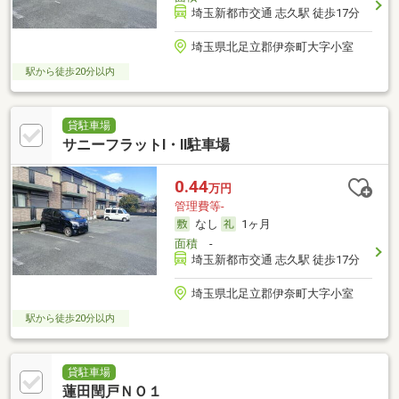
埼玉新都市交通 志久駅 徒歩17分
埼玉県北足立郡伊奈町大字小室
駅から徒歩20分以内
貸駐車場
サニーフラットⅠ・Ⅱ駐車場
0.44
万円
管理費等-
なし
1ヶ月
面積
-
埼玉新都市交通 志久駅 徒歩17分
埼玉県北足立郡伊奈町大字小室
駅から徒歩20分以内
貸駐車場
蓮田閏戸ＮＯ１