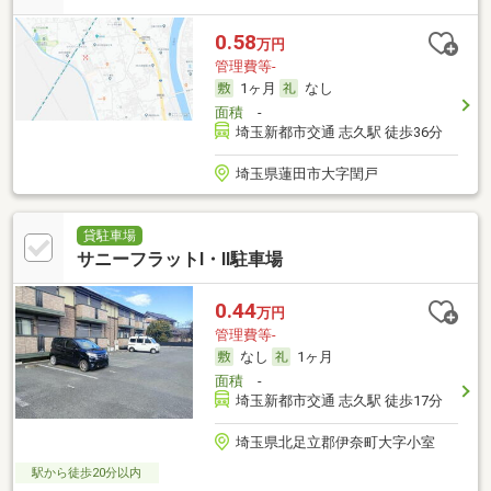
0.58
万円
管理費等-
1ヶ月
なし
面積
-
埼玉新都市交通 志久駅 徒歩36分
埼玉県蓮田市大字閏戸
貸駐車場
サニーフラットⅠ・Ⅱ駐車場
0.44
万円
管理費等-
なし
1ヶ月
面積
-
埼玉新都市交通 志久駅 徒歩17分
埼玉県北足立郡伊奈町大字小室
駅から徒歩20分以内