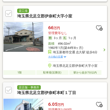
貸工場
埼玉県北足立郡伊奈町大字小室
66
万円
管理費等なし
3ヶ月
1ヶ月
2
面積
496.02m
1982年1月(築44年8ヶ月)
埼玉新都市交通 志久駅 徒歩6分
その他の交通
埼玉県北足立郡伊奈町大字小室
1階
駐車場(近隣含)
駅から徒歩7分以内
貸店舗・事務所
埼玉県北足立郡伊奈町本町１丁目
6.05
万円
管理費等3,000円