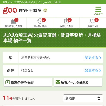
NTTグループ運営の不動産総合サイト goo住宅・不動産
1
0
0
0
最近検索した条件
最近見た物件
保存した条件
お気に入り
志久駅(埼玉県)の賃貸店舗・賃貸事務所・月極駐
車場 物件一覧
駅
変更する
埼玉新都市交通/志久
条件
変更する
指定なし
検索条件を保存
新着メールを受取る
11
件
が該当しました。