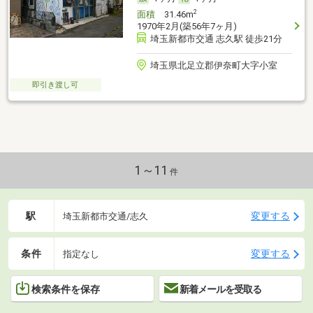
2
面積
31.46m
1970年2月(築56年7ヶ月)
埼玉新都市交通 志久駅 徒歩21分
埼玉県北足立郡伊奈町大字小室
即引き渡し可
1～11
件
駅
変更する
埼玉新都市交通/志久
条件
変更する
指定なし
検索条件を保存
新着メールを受取る