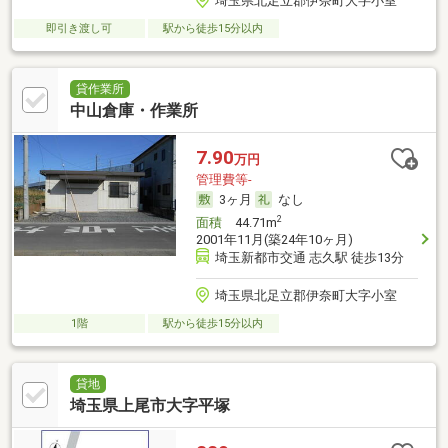
埼玉県北足立郡伊奈町大字小室
即引き渡し可
駅から徒歩15分以内
貸作業所
中山倉庫・作業所
7.90
万円
管理費等-
3ヶ月
なし
2
面積
44.71m
2001年11月(築24年10ヶ月)
埼玉新都市交通 志久駅 徒歩13分
埼玉県北足立郡伊奈町大字小室
1階
駅から徒歩15分以内
貸地
埼玉県上尾市大字平塚