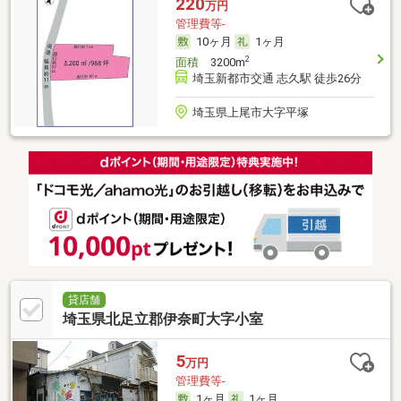
220
万円
管理費等-
10ヶ月
1ヶ月
2
面積
3200m
埼玉新都市交通 志久駅 徒歩26分
埼玉県上尾市大字平塚
貸店舗
埼玉県北足立郡伊奈町大字小室
5
万円
管理費等-
1ヶ月
1ヶ月