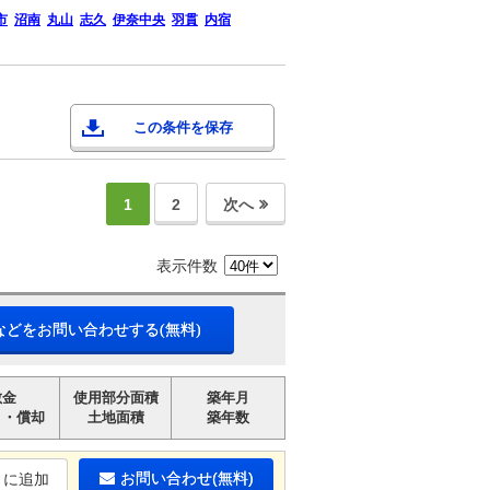
市
沼南
丸山
志久
伊奈中央
羽貫
内宿
この条件を保存
1
2
次へ
表示件数
などをお問い合わせする(無料)
敷金
使用部分面積
築年月
引・償却
土地面積
築年数
お問い合わせ(無料)
りに追加