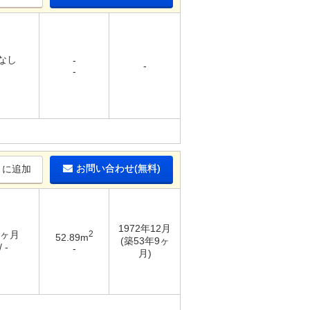
 なし
-
-
-
-
お問い合わせ(無料)
りに追加
1972年12月
3ヶ月
2
52.89m
(築53年9ヶ
 -
-
月)