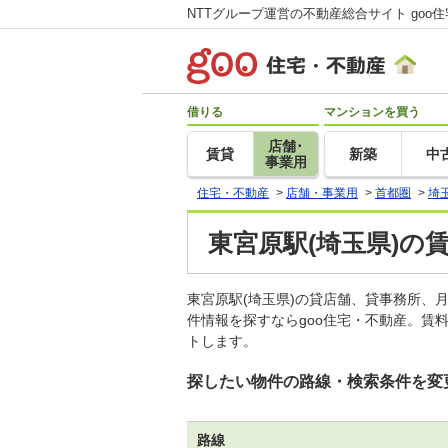
NTTグループ運営の不動産総合サイト goo
借りる
マンションを買う
店舗･
賃貸
新築
中
事業用
住宅・不動産
>
店舗・事業用
>
首都圏
>
埼
東宮原駅(埼玉県)の
東宮原駅(埼玉県)の貸店舗、貸事務所
件情報を探すならgoo住宅・不動産。賃
トします。
探したい物件の路線・検索条件を変
路線