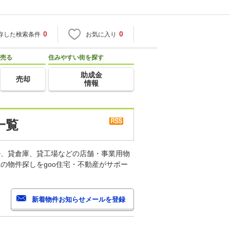
0
0
存した検索条件
お気に入り
売る
住みやすい街を探す
助成金
売却
情報
一覧
ル、貸倉庫、貸工場などの店舗・事業用物
の物件探しをgoo住宅・不動産がサポー