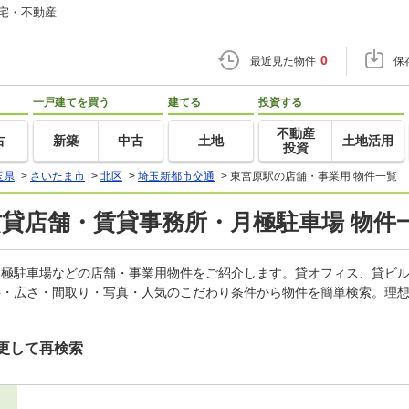
住宅・不動産
0
最近見た物件
保
一戸建てを買う
建てる
投資する
不動産
古
新築
中古
土地
土地活用
投資
玉県
>
さいたま市
>
北区
>
埼玉新都市交通
>
東宮原駅の店舗・事業用 物件一覧
賃貸店舗・賃貸事務所・月極駐車場 物件
、月極駐車場などの店舗・事業用物件をご紹介します。貸オフィス、貸ビ
料・広さ・間取り・写真・人気のこだわり条件から物件を簡単検索。理想
更して再検索