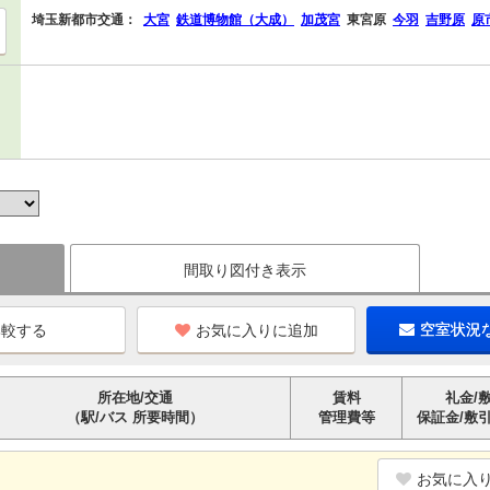
埼玉新都市交通：
大宮
鉄道博物館（大成）
加茂宮
東宮原
今羽
吉野原
原
間取り図付き表示
お気に入りに追加
空室状況
所在地/交通
賃料
礼金/
（駅/バス 所要時間）
管理費等
保証金/敷
お気に入