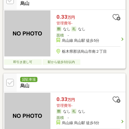
烏山
0.33
万円
管理費等-
なし
なし
面積
-
烏山線 烏山駅 徒歩5分
栃木県那須烏山市南２丁目
即引き渡し可
駅から徒歩5分以内
貸駐車場
烏山
0.33
万円
管理費等-
なし
なし
面積
-
烏山線 烏山駅 徒歩5分