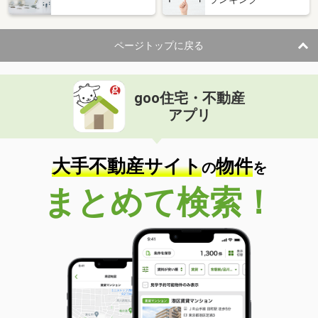
ページトップに戻る
goo住宅・不動産
アプリ
大手不動産サイト
物件
の
を
まとめて検索！