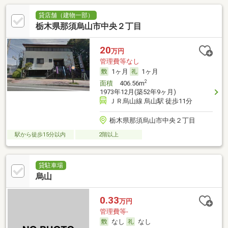
貸店舗（建物一部）
栃木県那須烏山市中央２丁目
20
万円
管理費等なし
1ヶ月
1ヶ月
2
面積
406.56m
1973年12月(築52年9ヶ月)
ＪＲ烏山線 烏山駅 徒歩11分
栃木県那須烏山市中央２丁目
駅から徒歩15分以内
2階以上
貸駐車場
烏山
0.33
万円
管理費等-
なし
なし