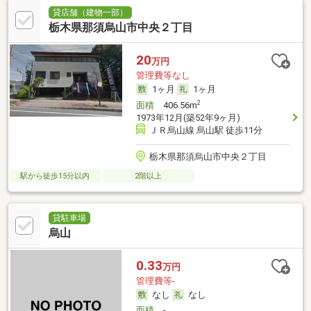
貸店舗（建物一部）
栃木県那須烏山市中央２丁目
20
万円
管理費等なし
1ヶ月
1ヶ月
2
面積
406.56m
1973年12月(築52年9ヶ月)
ＪＲ烏山線 烏山駅 徒歩11分
栃木県那須烏山市中央２丁目
駅から徒歩15分以内
2階以上
貸駐車場
烏山
0.33
万円
管理費等-
なし
なし
面積
-