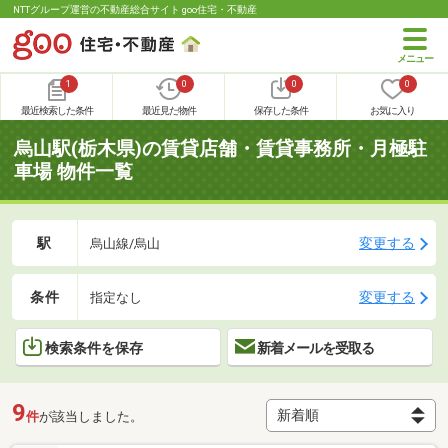
NTTグループ運営の不動産総合サイト goo住宅・不動産
1
0
0
0
最近検索した条件
最近見た物件
保存した条件
お気に入り
烏山駅(栃木県)の賃貸店舗・賃貸事務所・月極駐
車場 物件一覧
駅
変更する
烏山線/烏山
条件
変更する
指定なし
検索条件を保存
新着メールを受取る
9
件
が該当しました。