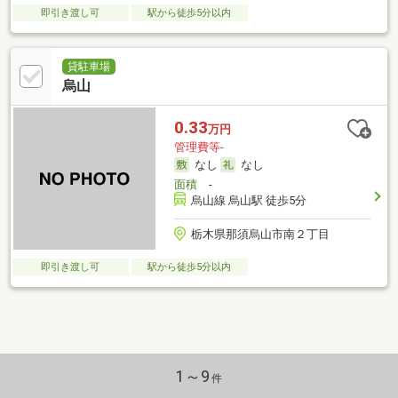
即引き渡し可
駅から徒歩5分以内
貸駐車場
烏山
0.33
万円
管理費等-
なし
なし
面積
-
烏山線 烏山駅 徒歩5分
栃木県那須烏山市南２丁目
即引き渡し可
駅から徒歩5分以内
1～9
件