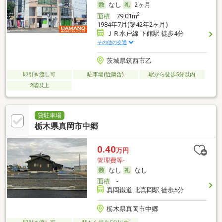
なし
2ヶ月
2
面積
79.01m
1984年7月(築42年2ヶ月)
ＪＲ水戸線 下館駅 徒歩4分
その他の交通
茨城県筑西市乙
即引き渡し可
駐車場(近隣含)
駅から徒歩5分以内
2階以上
貸駐車場
栃木県真岡市中郷
0.40
万円
管理費等-
なし
なし
面積
-
真岡鐵道 北真岡駅 徒歩5分
栃木県真岡市中郷