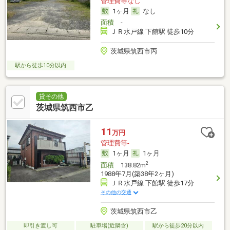
管理費等なし
1ヶ月
なし
面積
-
ＪＲ水戸線 下館駅 徒歩10分
茨城県筑西市丙
駅から徒歩10分以内
貸その他
茨城県筑西市乙
11
万円
管理費等-
1ヶ月
1ヶ月
2
面積
138.82m
1988年7月(築38年2ヶ月)
ＪＲ水戸線 下館駅 徒歩17分
その他の交通
茨城県筑西市乙
即引き渡し可
駐車場(近隣含)
駅から徒歩20分以内