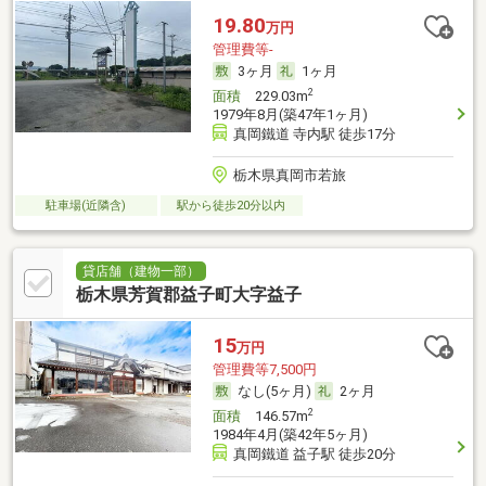
19.80
万円
管理費等-
3ヶ月
1ヶ月
2
面積
229.03m
1979年8月(築47年1ヶ月)
真岡鐵道 寺内駅 徒歩17分
栃木県真岡市若旅
駐車場(近隣含)
駅から徒歩20分以内
貸店舗（建物一部）
栃木県芳賀郡益子町大字益子
15
万円
管理費等7,500円
なし(5ヶ月)
2ヶ月
2
面積
146.57m
1984年4月(築42年5ヶ月)
真岡鐵道 益子駅 徒歩20分