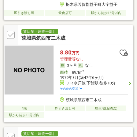
栃木県芳賀郡益子町大字益子
即引き渡し可
飲食店可
駅から徒歩15分以内
貸店舗（建物一部）
茨城県筑西市二木成
8.80
万円
管理費等なし
3ヶ月
なし
2
面積
89.1m
1979年3月(築47年6ヶ月)
ＪＲ水戸線 下館駅 徒歩10分
その他の交通
茨城県筑西市二木成
1階
即引き渡し可
駐車場(近隣含)
駅から徒歩10分以内
貸店舗（建物一部）