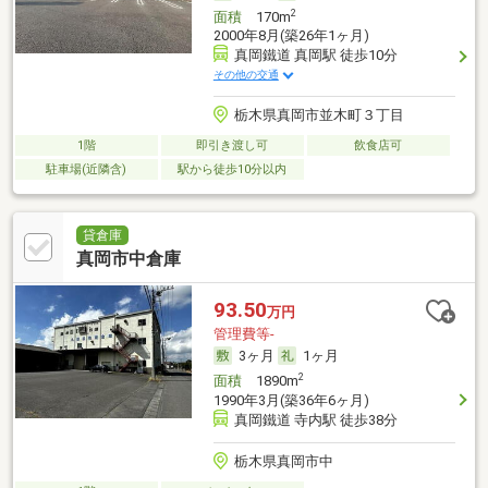
2
面積
170m
2000年8月(築26年1ヶ月)
真岡鐵道 真岡駅 徒歩10分
その他の交通
栃木県真岡市並木町３丁目
1階
即引き渡し可
飲食店可
駐車場(近隣含)
駅から徒歩10分以内
貸倉庫
真岡市中倉庫
93.50
万円
管理費等-
3ヶ月
1ヶ月
2
面積
1890m
1990年3月(築36年6ヶ月)
真岡鐵道 寺内駅 徒歩38分
栃木県真岡市中