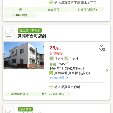
栃木県真岡市下高間木１丁目
1階
飲食店可
駐車場(近隣含)
築10年以内
貸店舗・事務所
真岡市台町店舗
25
万円
管理費等-
1ヶ月
1ヶ月
2
面積
246m
1964年1月(築62年8ヶ月)
真岡鐵道 真岡駅 徒歩1分
その他の交通
栃木県真岡市台町
駐車場(近隣含)
駅から徒歩1分以内
貸駐車場