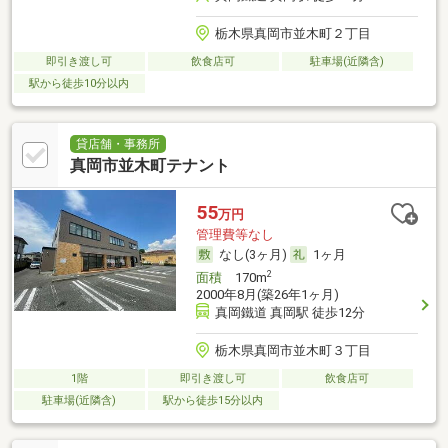
栃木県真岡市並木町２丁目
即引き渡し可
飲食店可
駐車場(近隣含)
駅から徒歩10分以内
貸店舗・事務所
真岡市並木町テナント
55
万円
管理費等なし
なし(3ヶ月)
1ヶ月
2
面積
170m
2000年8月(築26年1ヶ月)
真岡鐵道 真岡駅 徒歩12分
栃木県真岡市並木町３丁目
1階
即引き渡し可
飲食店可
駐車場(近隣含)
駅から徒歩15分以内