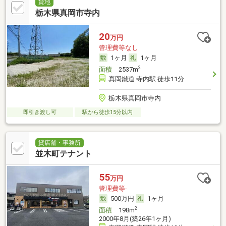
貸地
栃木県真岡市寺内
20
万円
管理費等なし
1ヶ月
1ヶ月
2
面積
2537m
真岡鐵道 寺内駅 徒歩11分
栃木県真岡市寺内
即引き渡し可
駅から徒歩15分以内
貸店舗・事務所
並木町テナント
55
万円
管理費等-
500万円
1ヶ月
2
面積
198m
2000年8月(築26年1ヶ月)