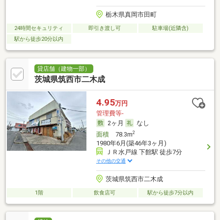
栃木県真岡市田町
24時間セキュリティ
即引き渡し可
駐車場(近隣含)
駅から徒歩20分以内
貸店舗（建物一部）
茨城県筑西市二木成
4.95
万円
管理費等-
2ヶ月
なし
2
面積
78.3m
1980年6月(築46年3ヶ月)
ＪＲ水戸線 下館駅 徒歩7分
その他の交通
茨城県筑西市二木成
1階
飲食店可
駅から徒歩7分以内