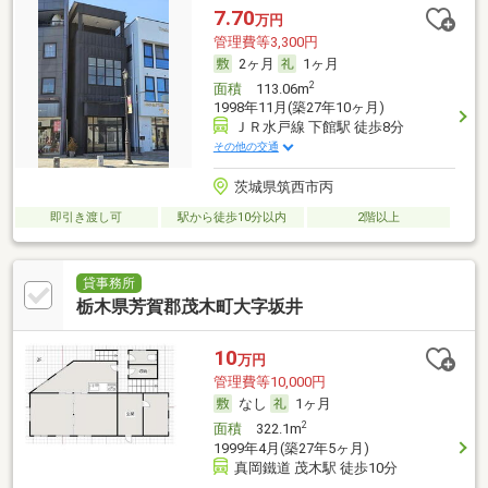
7.70
万円
管理費等3,300円
2ヶ月
1ヶ月
2
面積
113.06m
1998年11月(築27年10ヶ月)
ＪＲ水戸線 下館駅 徒歩8分
その他の交通
茨城県筑西市丙
即引き渡し可
駅から徒歩10分以内
2階以上
貸事務所
栃木県芳賀郡茂木町大字坂井
10
万円
管理費等10,000円
なし
1ヶ月
2
面積
322.1m
1999年4月(築27年5ヶ月)
真岡鐵道 茂木駅 徒歩10分