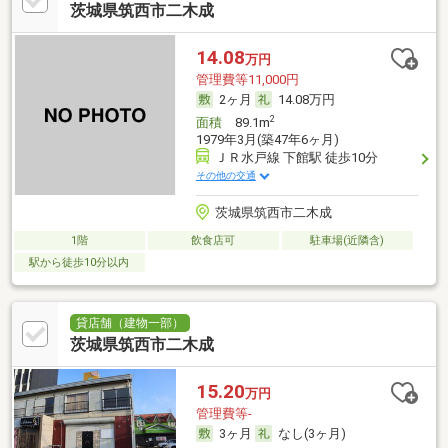
茨城県筑西市二木成
14.08
万円
管理費等11,000円
2ヶ月
14.08万円
2
面積
89.1m
1979年3月(築47年6ヶ月)
ＪＲ水戸線 下館駅 徒歩10分
その他の交通
茨城県筑西市二木成
1階
飲食店可
駐車場(近隣含)
駅から徒歩10分以内
貸店舗（建物一部）
茨城県筑西市二木成
15.20
万円
管理費等-
3ヶ月
なし(3ヶ月)