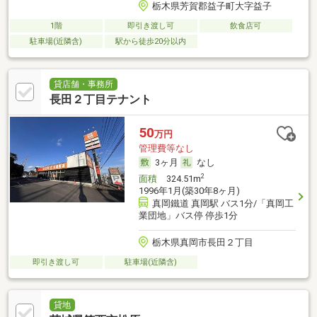
栃木県芳賀郡益子町大字益子
1階
即引き渡し可
飲食店可
駐車場(近隣含)
駅から徒歩20分以内
貸店舗・事務所
長田２丁目テナント
50
万円
管理費等なし
3ヶ月
なし
2
面積
324.51m
1996年1月(築30年8ヶ月)
真岡鐵道 真岡駅 バス1分/「真岡工
業団地」バス停 停歩1分
栃木県真岡市長田２丁目
即引き渡し可
駐車場(近隣含)
貸地