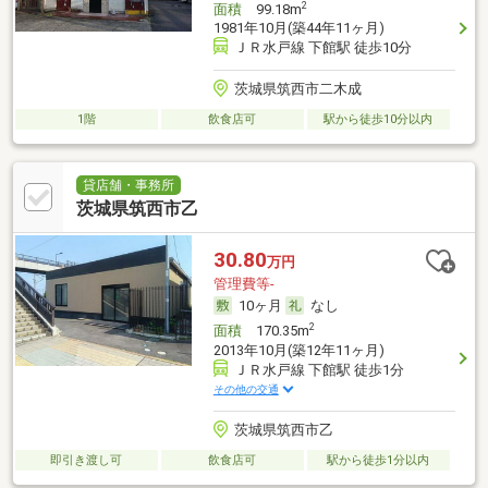
2
面積
99.18m
1981年10月(築44年11ヶ月)
ＪＲ水戸線 下館駅 徒歩10分
茨城県筑西市二木成
1階
飲食店可
駅から徒歩10分以内
貸店舗・事務所
茨城県筑西市乙
30.80
万円
管理費等-
10ヶ月
なし
2
面積
170.35m
2013年10月(築12年11ヶ月)
ＪＲ水戸線 下館駅 徒歩1分
その他の交通
茨城県筑西市乙
即引き渡し可
飲食店可
駅から徒歩1分以内