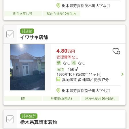
栃木県芳賀郡茂木町大字坂井
即引き渡し可
駅から徒歩10分以内
貸店舗
イワサキ店舗
4.80
万円
管理費等なし
なし
なし
2
面積
168m
1995年10月(築30年11ヶ月)
真岡鐵道 多田羅駅 徒歩17分
栃木県芳賀郡益子町大字七井
1階
駐車場(近隣含)
駅から徒歩20分以内
貸事務所
栃木県真岡市若旅