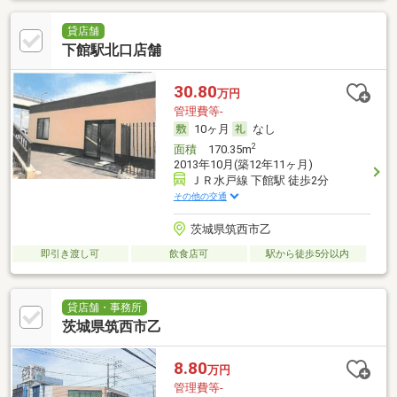
貸店舗
下館駅北口店舗
30.80
万円
管理費等-
10ヶ月
なし
2
面積
170.35m
2013年10月(築12年11ヶ月)
ＪＲ水戸線 下館駅 徒歩2分
その他の交通
茨城県筑西市乙
即引き渡し可
飲食店可
駅から徒歩5分以内
貸店舗・事務所
茨城県筑西市乙
8.80
万円
管理費等-