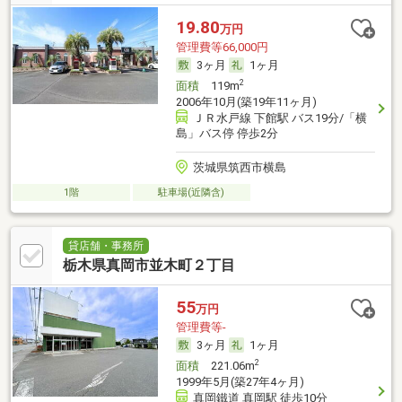
19.80
万円
管理費等66,000円
3ヶ月
1ヶ月
2
面積
119m
2006年10月(築19年11ヶ月)
ＪＲ水戸線 下館駅 バス19分/「横
島」バス停 停歩2分
茨城県筑西市横島
1階
駐車場(近隣含)
貸店舗・事務所
栃木県真岡市並木町２丁目
55
万円
管理費等-
3ヶ月
1ヶ月
2
面積
221.06m
1999年5月(築27年4ヶ月)
真岡鐵道 真岡駅 徒歩10分