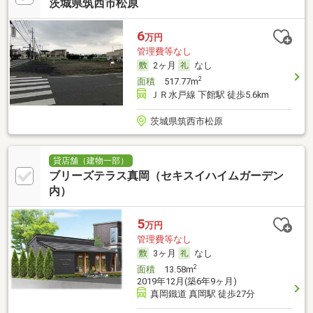
茨城県筑西市松原
6
万円
管理費等なし
2ヶ月
なし
2
面積
517.77m
ＪＲ水戸線 下館駅 徒歩5.6km
茨城県筑西市松原
貸店舗（建物一部）
ブリーズテラス真岡（セキスイハイムガーデン
内）
5
万円
管理費等なし
3ヶ月
なし
2
面積
13.58m
2019年12月(築6年9ヶ月)
真岡鐵道 真岡駅 徒歩27分