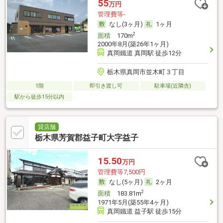
55
万円
管理費等-
なし(3ヶ月)
1ヶ月
2
面積
170m
2000年8月(築26年1ヶ月)
真岡鐵道 真岡駅 徒歩12分
栃木県真岡市並木町３丁目
1階
即引き渡し可
駐車場(近隣含)
駅から徒歩15分以内
貸店舗
栃木県芳賀郡益子町大字益子
15.50
万円
管理費等7,500円
なし(5ヶ月)
2ヶ月
2
面積
183.81m
1971年5月(築55年4ヶ月)
真岡鐵道 益子駅 徒歩15分