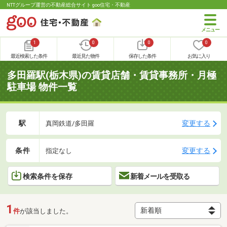
NTTグループ運営の不動産総合サイト goo住宅・不動産
1
0
0
0
最近検索した条件
最近見た物件
保存した条件
お気に入り
多田羅駅(栃木県)の賃貸店舗・賃貸事務所・月極
駐車場 物件一覧
駅
変更する
真岡鉄道/多田羅
条件
変更する
指定なし
検索条件を保存
新着メールを受取る
1
件
が該当しました。