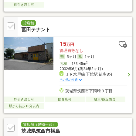
即引き渡し可
貸店舗
冨田テナント
15
万円
管理費等なし
5ヶ月
1ヶ月
2
面積
133.45m
2002年6月(築24年3ヶ月)
ＪＲ水戸線 下館駅 徒歩8分
その他の交通
茨城県筑西市下岡崎３丁目
即引き渡し可
飲食店可
駐車場(近隣含)
駅から徒歩10分以内
貸店舗（建物一部）
茨城県筑西市横島