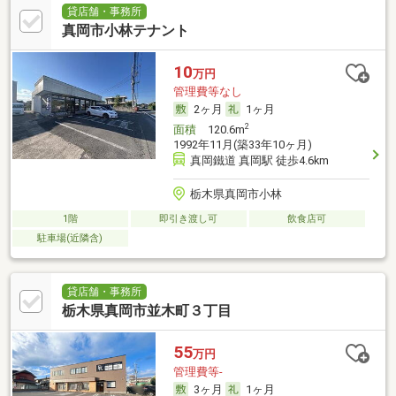
貸店舗・事務所
真岡市小林テナント
10
万円
管理費等なし
2ヶ月
1ヶ月
2
面積
120.6m
1992年11月(築33年10ヶ月)
真岡鐵道 真岡駅 徒歩4.6km
栃木県真岡市小林
1階
即引き渡し可
飲食店可
駐車場(近隣含)
貸店舗・事務所
栃木県真岡市並木町３丁目
55
万円
管理費等-
3ヶ月
1ヶ月