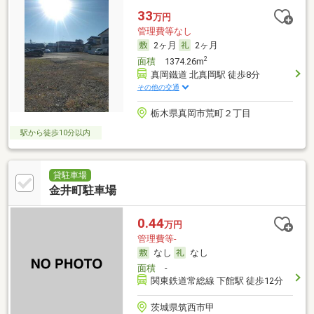
33
万円
管理費等なし
2ヶ月
2ヶ月
2
面積
1374.26m
真岡鐵道 北真岡駅 徒歩8分
その他の交通
栃木県真岡市荒町２丁目
駅から徒歩10分以内
貸駐車場
金井町駐車場
0.44
万円
管理費等-
なし
なし
面積
-
関東鉄道常総線 下館駅 徒歩12分
茨城県筑西市甲