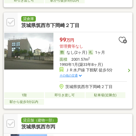
即引き渡し可
駅から徒歩5分以内
貸倉庫
茨城県筑西市下岡崎２丁目
99
万円
管理費等なし
なし(2ヶ月)
1ヶ月
2
面積
2001.57m
1993年1月(築33年8ヶ月)
ＪＲ水戸線 下館駅 徒歩5分
その他の交通
茨城県筑西市下岡崎２丁目
1階
即引き渡し可
駐車場(近隣含)
駅から徒歩5分以内
貸店舗（建物一部）
茨城県筑西市丙