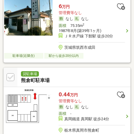
6
万円
管理費等なし
なし
なし
2
面積
75.35m
1987年8月(築39年1ヶ月)
ＪＲ水戸線 下館駅 徒歩20分
茨城県筑西市成田
駐車場(近隣含)
駅から徒歩20分以内
貸駐車場
熊倉町駐車場
0.44
万円
管理費等なし
なし
なし
面積
-
真岡鐵道 真岡駅 徒歩24分
栃木県真岡市熊倉町