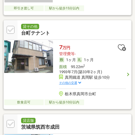
即引き渡し可
駅から徒歩15分以内
貸その他
台町テナント
7
万円
管理費等-
1ヶ月
1ヶ月
2
面積
95.22m
1993年7月(築33年2ヶ月)
真岡鐵道 真岡駅 徒歩10分
その他の交通
栃木県真岡市台町
飲食店可
駅から徒歩10分以内
貸店舗
茨城県筑西市成田