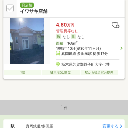
貸店舗
イワサキ店舗
4.80
万円
管理費等なし
なし
なし
2
面積
168m
1995年10月(築30年11ヶ月)
真岡鐵道 多田羅駅 徒歩17分
栃木県芳賀郡益子町大字七井
1階
駐車場(近隣含)
駅から徒歩20分以内
1
件
駅
変更する
真岡鉄道/多田羅