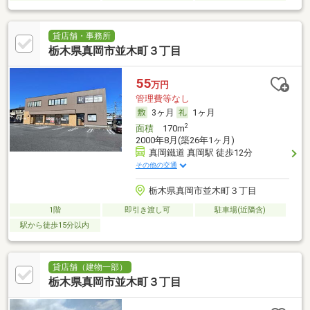
貸店舗・事務所
栃木県真岡市並木町３丁目
55
万円
管理費等なし
3ヶ月
1ヶ月
2
面積
170m
2000年8月(築26年1ヶ月)
真岡鐵道 真岡駅 徒歩12分
その他の交通
栃木県真岡市並木町３丁目
1階
即引き渡し可
駐車場(近隣含)
駅から徒歩15分以内
貸店舗（建物一部）
栃木県真岡市並木町３丁目