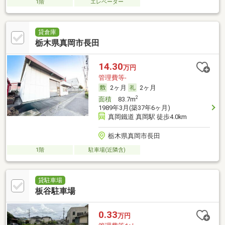
1階
エレベーター
貸倉庫
栃木県真岡市長田
14.30
万円
管理費等-
2ヶ月
2ヶ月
2
面積
83.7m
1989年3月(築37年6ヶ月)
真岡鐵道 真岡駅 徒歩4.0km
栃木県真岡市長田
1階
駐車場(近隣含)
貸駐車場
板谷駐車場
0.33
万円