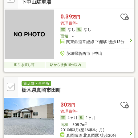
下中山駐車場
0.39
万円
管理費等-
なし
なし
面積
-
関東鉄道常総線 下館駅 徒歩13分
茨城県筑西市下中山
即引き渡し可
駅から徒歩15分以内
貸店舗・事務所
栃木県真岡市田町
30
万円
管理費等-
2ヶ月
1ヶ月
2
面積
308.7m
2010年3月(築16年6ヶ月)
真岡鐵道 北真岡駅 徒歩20分