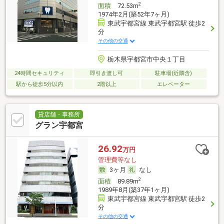
2
面積
72.53m
1974年2月(築52年7ヶ月)
東武宇都宮線 東武宇都宮駅 徒歩2
分
その他の交通
栃木県宇都宮市中央１丁目
24時間セキュリティ
即引き渡し可
駐車場(近隣含)
駅から徒歩5分以内
2階以上
エレベーター
貸店舗・事務所
グラン宇都宮
26.92
万円
管理費等なし
3ヶ月
なし
2
面積
89.89m
1989年8月(築37年1ヶ月)
東武宇都宮線 東武宇都宮駅 徒歩2
分
その他の交通