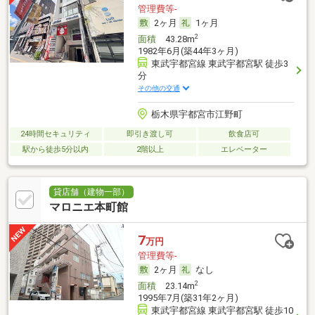
管理費等-
2ヶ月
1ヶ月
2
面積
43.28m
1982年6月(築44年3ヶ月)
東武宇都宮線 東武宇都宮駅 徒歩3
分
その他の交通
栃木県宇都宮市江野町
24時間セキュリティ
即引き渡し可
飲食店可
駅から徒歩5分以内
2階以上
エレベーター
貸店舗（建物一部）
マロニエ本町館
7
万円
管理費等-
2ヶ月
なし
2
面積
23.14m
1995年7月(築31年2ヶ月)
東武宇都宮線 東武宇都宮駅 徒歩10