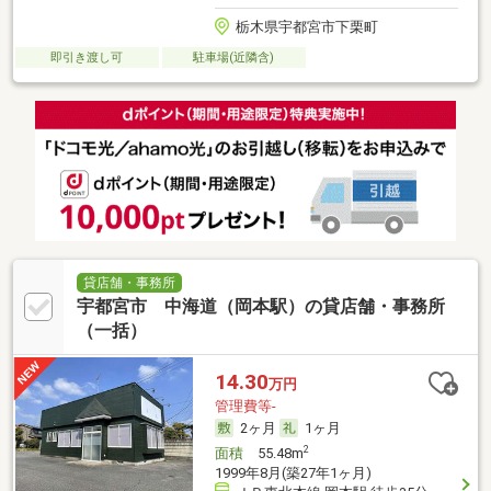
栃木県宇都宮市下栗町
即引き渡し可
駐車場(近隣含)
貸店舗・事務所
宇都宮市 中海道（岡本駅）の貸店舗・事務所
（一括）
14.30
万円
管理費等-
2ヶ月
1ヶ月
2
面積
55.48m
1999年8月(築27年1ヶ月)