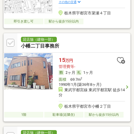
その他の交通
栃木県宇都宮市簗瀬４丁目
即引き渡し可
駅から徒歩15分以内
貸店舗（建物一部）
小幡二丁目事務所
15
万円
管理費等-
2ヶ月
1ヶ月
2
面積
69.7m
1990年1月(築36年8ヶ月)
東武宇都宮線 東武宇都宮駅 徒歩14
分
栃木県宇都宮市小幡２丁目
1階
駐車場(近隣含)
駅から徒歩15分以内
貸店舗（建物一部）