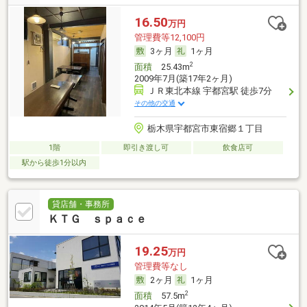
16.50
万円
管理費等12,100円
3ヶ月
1ヶ月
2
面積
25.43m
2009年7月(築17年2ヶ月)
ＪＲ東北本線 宇都宮駅 徒歩7分
その他の交通
栃木県宇都宮市東宿郷１丁目
1階
即引き渡し可
飲食店可
駅から徒歩1分以内
貸店舗・事務所
ＫＴＧ ｓｐａｃｅ
19.25
万円
管理費等なし
2ヶ月
1ヶ月
2
面積
57.5m