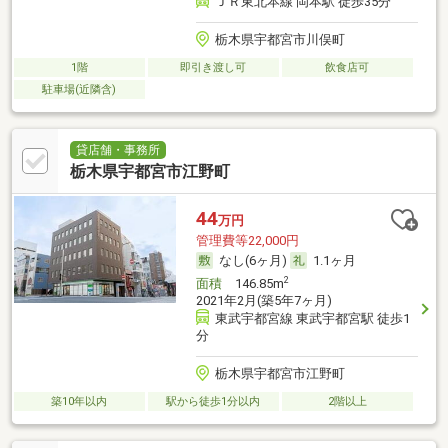
ＪＲ東北本線 岡本駅 徒歩35分
栃木県宇都宮市川俣町
1階
即引き渡し可
飲食店可
駐車場(近隣含)
貸店舗・事務所
栃木県宇都宮市江野町
44
万円
管理費等22,000円
なし(6ヶ月)
1.1ヶ月
2
面積
146.85m
2021年2月(築5年7ヶ月)
東武宇都宮線 東武宇都宮駅 徒歩1
分
栃木県宇都宮市江野町
築10年以内
駅から徒歩1分以内
2階以上