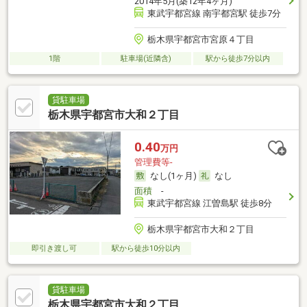
2014年5月(築12年4ヶ月)
東武宇都宮線 南宇都宮駅 徒歩7分
栃木県宇都宮市宮原４丁目
1階
駐車場(近隣含)
駅から徒歩7分以内
貸駐車場
栃木県宇都宮市大和２丁目
0.40
万円
管理費等-
なし(1ヶ月)
なし
面積
-
東武宇都宮線 江曽島駅 徒歩8分
栃木県宇都宮市大和２丁目
即引き渡し可
駅から徒歩10分以内
貸駐車場
栃木県宇都宮市大和２丁目