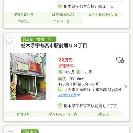
栃木県宇都宮市松が峰１丁目
即引き渡し可
駐車場(近隣含)
駅から徒歩5分以内
2階以上
エレベーター
貸店舗（建物一部）
栃木県宇都宮市駅前通り３丁目
22
万円
管理費等-
3ヶ月
1ヶ月
2
面積
89.16m
1968年1月(築58年8ヶ月)
ＪＲ東北新幹線 宇都宮駅 徒歩3分
その他の交通
栃木県宇都宮市駅前通り３丁目
飲食店可
駅から徒歩5分以内
2階以上
貸駐車場