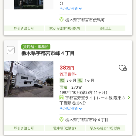
分
その他の交通
栃木県宇都宮市伝馬町
即引き渡し可
駅から徒歩10分以内
2階以上
貸店舗・事務所
栃木県宇都宮市峰４丁目
38
万円
管理費等-
3ヶ月
1ヶ月
2
面積
270m
1997年10月(築28年11ヶ月)
宇都宮芳賀ライトレール線 陽東３
丁目駅 徒歩9分
その他の交通
栃木県宇都宮市峰４丁目
即引き渡し可
駐車場(近隣含)
駅から徒歩10分以内