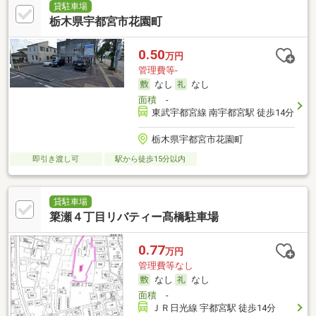
貸駐車場
栃木県宇都宮市花園町
0.50
万円
管理費等-
なし
なし
面積
-
東武宇都宮線 南宇都宮駅 徒歩14分
栃木県宇都宮市花園町
即引き渡し可
駅から徒歩15分以内
貸駐車場
簗瀬４丁目リバティー髙橋駐車場
0.77
万円
管理費等なし
なし
なし
面積
-
ＪＲ日光線 宇都宮駅 徒歩14分