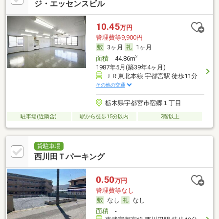
ジ・エッセンスビル
10.45
万円
管理費等9,900円
3ヶ月
1ヶ月
2
面積
44.86m
1987年5月(築39年4ヶ月)
ＪＲ東北本線 宇都宮駅 徒歩11分
その他の交通
栃木県宇都宮市宿郷１丁目
駐車場(近隣含)
駅から徒歩15分以内
2階以上
貸駐車場
西川田Ｔパーキング
0.50
万円
管理費等なし
なし
なし
面積
-