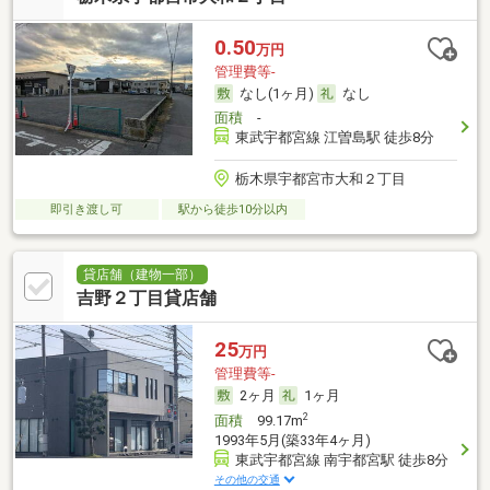
0.50
万円
管理費等-
なし(1ヶ月)
なし
面積
-
東武宇都宮線 江曽島駅 徒歩8分
栃木県宇都宮市大和２丁目
即引き渡し可
駅から徒歩10分以内
貸店舗（建物一部）
吉野２丁目貸店舗
25
万円
管理費等-
2ヶ月
1ヶ月
2
面積
99.17m
1993年5月(築33年4ヶ月)
東武宇都宮線 南宇都宮駅 徒歩8分
その他の交通