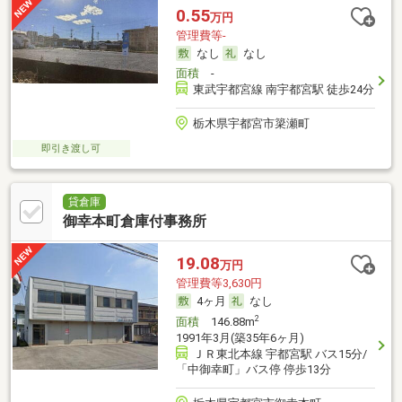
0.55
万円
管理費等-
なし
なし
面積
-
東武宇都宮線 南宇都宮駅 徒歩24分
栃木県宇都宮市簗瀬町
即引き渡し可
貸倉庫
御幸本町倉庫付事務所
19.08
万円
管理費等3,630円
4ヶ月
なし
2
面積
146.88m
1991年3月(築35年6ヶ月)
ＪＲ東北本線 宇都宮駅 バス15分/
「中御幸町」バス停 停歩13分