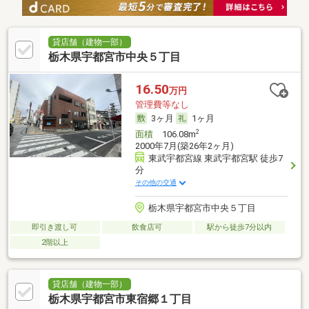
貸店舗（建物一部）
栃木県宇都宮市中央５丁目
16.50
万円
管理費等なし
3ヶ月
1ヶ月
2
面積
106.08m
2000年7月(築26年2ヶ月)
東武宇都宮線 東武宇都宮駅 徒歩7
分
その他の交通
栃木県宇都宮市中央５丁目
即引き渡し可
飲食店可
駅から徒歩7分以内
2階以上
貸店舗（建物一部）
栃木県宇都宮市東宿郷１丁目