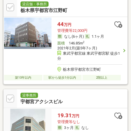
貸店舗・事務所
栃木県宇都宮市江野町
44
万円
管理費等22,000円
なし(6ヶ月)
1.1ヶ月
2
面積
146.85m
2021年2月(築5年7ヶ月)
東武宇都宮線 東武宇都宮駅 徒歩1
分
栃木県宇都宮市江野町
築10年以内
駅から徒歩1分以内
2階以上
貸事務所
宇都宮アクシスビル
19.31
万円
管理費等なし
3ヶ月
なし