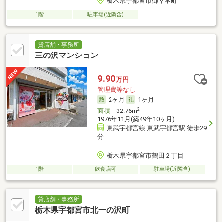
栃木県宇都宮市御幸本町
1階
駐車場(近隣含)
貸店舗・事務所
三の沢マンション
9.90
万円
管理費等なし
2ヶ月
1ヶ月
2
面積
32.76m
1976年11月(築49年10ヶ月)
東武宇都宮線 東武宇都宮駅 徒歩29
分
栃木県宇都宮市鶴田２丁目
1階
飲食店可
駐車場(近隣含)
貸店舗・事務所
栃木県宇都宮市北一の沢町