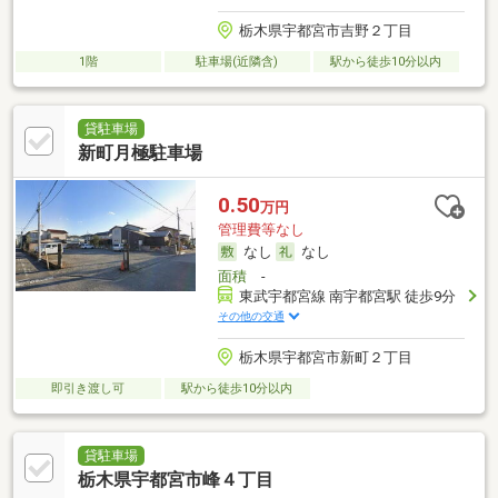
栃木県宇都宮市吉野２丁目
1階
駐車場(近隣含)
駅から徒歩10分以内
貸駐車場
新町月極駐車場
0.50
万円
管理費等なし
なし
なし
面積
-
東武宇都宮線 南宇都宮駅 徒歩9分
その他の交通
栃木県宇都宮市新町２丁目
即引き渡し可
駅から徒歩10分以内
貸駐車場
栃木県宇都宮市峰４丁目