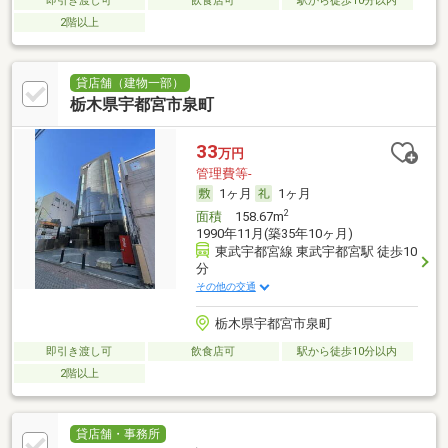
即引き渡し可
飲食店可
駅から徒歩10分以内
2階以上
貸店舗（建物一部）
栃木県宇都宮市泉町
33
万円
管理費等-
1ヶ月
1ヶ月
2
面積
158.67m
1990年11月(築35年10ヶ月)
東武宇都宮線 東武宇都宮駅 徒歩10
分
その他の交通
栃木県宇都宮市泉町
即引き渡し可
飲食店可
駅から徒歩10分以内
2階以上
貸店舗・事務所