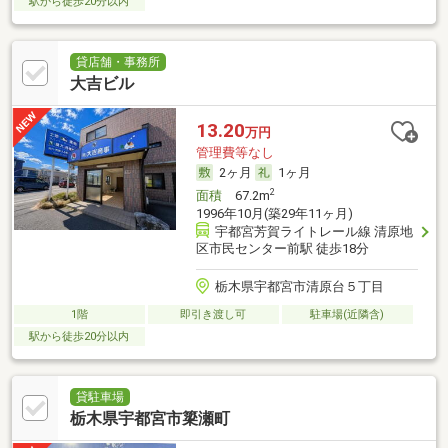
駅から徒歩20分以内
貸店舗・事務所
大吉ビル
13.20
万円
管理費等なし
2ヶ月
1ヶ月
2
面積
67.2m
1996年10月(築29年11ヶ月)
宇都宮芳賀ライトレール線 清原地
区市民センター前駅 徒歩18分
栃木県宇都宮市清原台５丁目
1階
即引き渡し可
駐車場(近隣含)
駅から徒歩20分以内
貸駐車場
栃木県宇都宮市簗瀬町