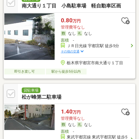
南大通り１丁目 小島駐車場 軽自動車区画
0.80
万円
管理費等なし
なし
なし
面積
-
ＪＲ日光線 宇都宮駅 徒歩5分
その他の交通
栃木県宇都宮市南大通り１丁目
即引き渡し可
駅から徒歩5分以内
貸駐車場
松が峰第二駐車場
1.40
万円
管理費等なし
なし
なし
面積
-
東武宇都宮線 東武宇都宮駅 徒歩5