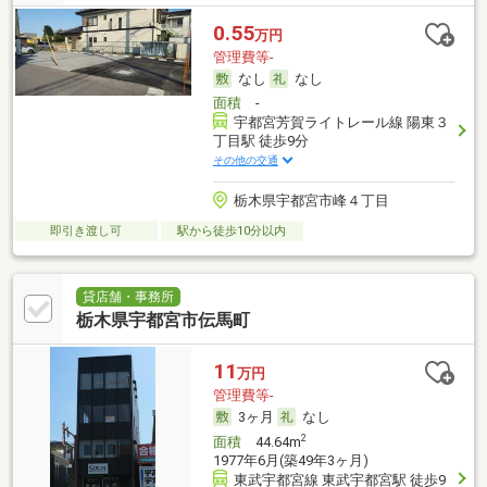
0.55
万円
管理費等-
なし
なし
面積
-
宇都宮芳賀ライトレール線 陽東３
丁目駅 徒歩9分
その他の交通
栃木県宇都宮市峰４丁目
即引き渡し可
駅から徒歩10分以内
貸店舗・事務所
栃木県宇都宮市伝馬町
11
万円
管理費等-
3ヶ月
なし
2
面積
44.64m
1977年6月(築49年3ヶ月)
東武宇都宮線 東武宇都宮駅 徒歩9