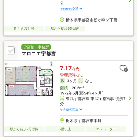
分
その他の交通
栃木県宇都宮市松が峰２丁目
即引き渡し可
駅から徒歩5分以内
貸店舗・事務所
マロニエ宇都宮
7.17
万円
管理費等なし
3ヶ月
なし
2
面積
20.5m
1972年5月(築54年4ヶ月)
東武宇都宮線 東武宇都宮駅 徒歩7
分
その他の交通
栃木県宇都宮市本町
駅から徒歩7分以内
2階以上
エレベーター