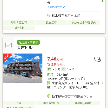
分
その他の交通
栃木県宇都宮市本町
即引き渡し可
飲食店可
駅から徒歩10分以内
2階以上
貸店舗・事務所
大吉ビル
7.48
万円
管理費等なし
2ヶ月
1ヶ月
2
面積
26.45m
1996年10月(築29年11ヶ月)
宇都宮芳賀ライトレール線 清原地
区市民センター前駅 徒歩18分
栃木県宇都宮市清原台５丁目
1階
即引き渡し可
駐車場(近隣含)