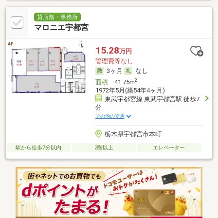
貸店舗・事務所
マロニエ宇都宮
15.28
万円
管理費等なし
3ヶ月
なし
2
面積
41.75m
1972年5月(築54年4ヶ月)
東武宇都宮線 東武宇都宮駅 徒歩7
分
その他の交通
栃木県宇都宮市本町
駅から徒歩7分以内
2階以上
エレベーター