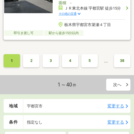
面積
-
ＪＲ東北本線 宇都宮駅 徒歩15分
その他の交通
栃木県宇都宮市簗瀬４丁目
即引き渡し可
駅から徒歩15分以内
…
1
2
3
4
5
38
1～40
次へ
件
地域
変更する
宇都宮市
条件
変更する
指定なし