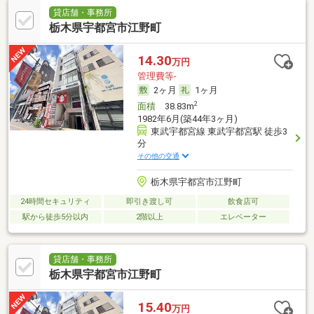
貸店舗・事務所
栃木県宇都宮市江野町
14.30
万円
管理費等-
2ヶ月
1ヶ月
2
面積
38.83m
1982年6月(築44年3ヶ月)
東武宇都宮線 東武宇都宮駅 徒歩3
分
その他の交通
栃木県宇都宮市江野町
24時間セキュリティ
即引き渡し可
飲食店可
駅から徒歩5分以内
2階以上
エレベーター
貸店舗・事務所
栃木県宇都宮市江野町
15.40
万円