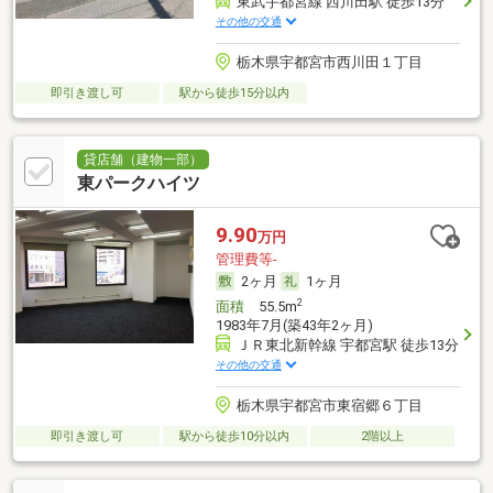
東武宇都宮線 西川田駅 徒歩13分
その他の交通
栃木県宇都宮市西川田１丁目
即引き渡し可
駅から徒歩15分以内
貸店舗（建物一部）
東パークハイツ
9.90
万円
管理費等-
2ヶ月
1ヶ月
2
面積
55.5m
1983年7月(築43年2ヶ月)
ＪＲ東北新幹線 宇都宮駅 徒歩13分
その他の交通
栃木県宇都宮市東宿郷６丁目
即引き渡し可
駅から徒歩10分以内
2階以上