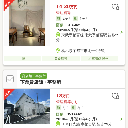
14.30
万円
管理費等-
2ヶ月
1ヶ月
2
面積
70.64m
1989年5月(築37年4ヶ月)
東武宇都宮線 東武宇都宮駅 徒歩29
分
栃木県宇都宮市北一の沢町
1階
飲食店可
駐車場(近隣含)
貸店舗・事務所
下栗貸店舗・事務所
18
万円
管理費等なし
なし
なし
2
面積
191.66m
2013年3月(築13年6ヶ月)
ＪＲ日光線 宇都宮駅 徒歩29分