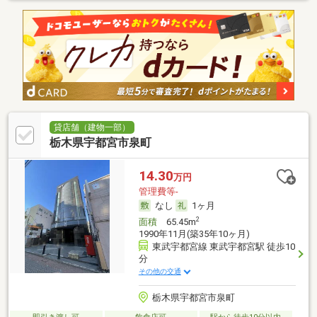
貸店舗（建物一部）
栃木県宇都宮市泉町
14.30
万円
管理費等-
なし
1ヶ月
2
面積
65.45m
1990年11月(築35年10ヶ月)
東武宇都宮線 東武宇都宮駅 徒歩10
分
その他の交通
栃木県宇都宮市泉町