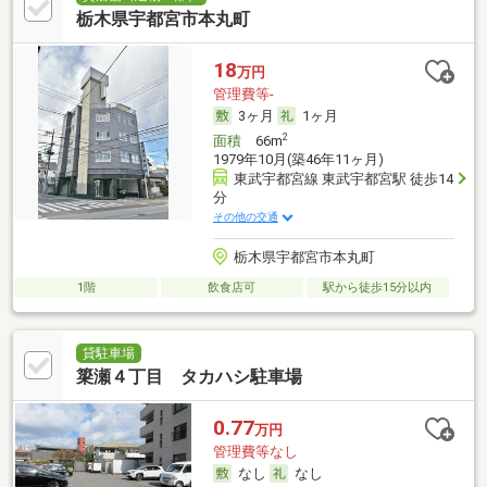
栃木県宇都宮市本丸町
18
万円
管理費等-
3ヶ月
1ヶ月
2
面積
66m
1979年10月(築46年11ヶ月)
東武宇都宮線 東武宇都宮駅 徒歩14
分
その他の交通
栃木県宇都宮市本丸町
1階
飲食店可
駅から徒歩15分以内
貸駐車場
簗瀬４丁目 タカハシ駐車場
0.77
万円
管理費等なし
なし
なし