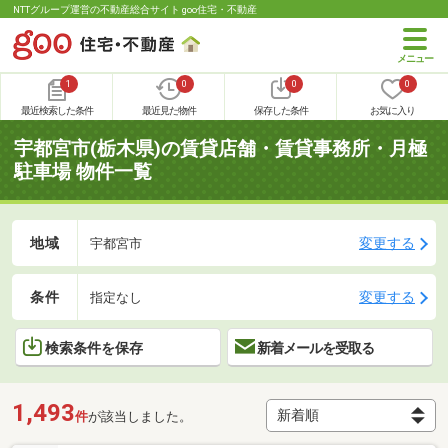
NTTグループ運営の不動産総合サイト goo住宅・不動産
1
0
0
0
最近検索した条件
最近見た物件
保存した条件
お気に入り
宇都宮市(栃木県)の賃貸店舗・賃貸事務所・月極
駐車場 物件一覧
地域
変更する
宇都宮市
条件
変更する
指定なし
検索条件を保存
新着メールを受取る
1,493
件
が該当しました。