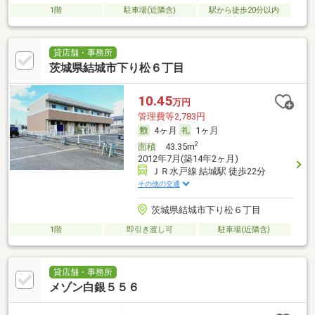
1階
駐車場(近隣含)
駅から徒歩20分以内
貸店舗・事務所
茨城県結城市下り松６丁目
10.45
万円
管理費等2,783円
4ヶ月
1ヶ月
2
面積
43.35m
2012年7月(築14年2ヶ月)
ＪＲ水戸線 結城駅 徒歩22分
その他の交通
茨城県結城市下り松６丁目
1階
即引き渡し可
駐車場(近隣含)
貸店舗・事務所
メゾン白銀５５６