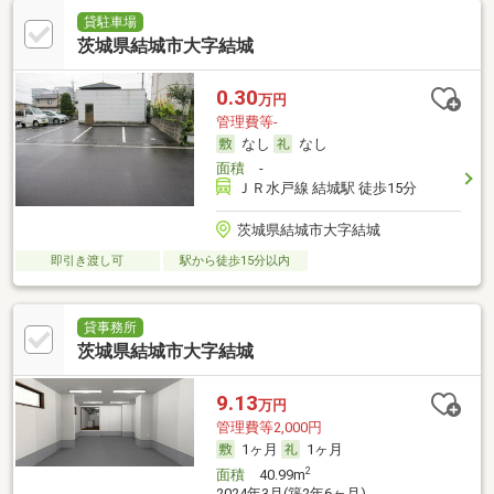
貸駐車場
茨城県結城市大字結城
0.30
万円
管理費等-
なし
なし
面積
-
ＪＲ水戸線 結城駅 徒歩15分
茨城県結城市大字結城
即引き渡し可
駅から徒歩15分以内
貸事務所
茨城県結城市大字結城
9.13
万円
管理費等2,000円
1ヶ月
1ヶ月
2
面積
40.99m
2024年3月(築2年6ヶ月)