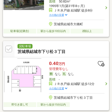
2
面積
50.82m
1995年1月(築31年8ヶ月)
ＪＲ水戸線 結城駅 徒歩8分
その他の交通
茨城県結城市大橋町
駐車場(近隣含)
駅から徒歩10分以内
2階以上
貸駐車場
茨城県結城市下り松３丁目
0.40
万円
管理費等なし
なし
なし
面積
-
ＪＲ水戸線 結城駅 徒歩12分
その他の交通
茨城県結城市下り松３丁目
即引き渡し可
駅から徒歩15分以内