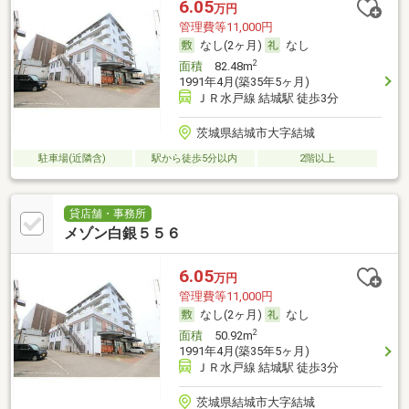
6.05
万円
管理費等11,000円
なし(2ヶ月)
なし
2
面積
82.48m
1991年4月(築35年5ヶ月)
ＪＲ水戸線 結城駅 徒歩3分
茨城県結城市大字結城
駐車場(近隣含)
駅から徒歩5分以内
2階以上
貸店舗・事務所
メゾン白銀５５６
6.05
万円
管理費等11,000円
なし(2ヶ月)
なし
2
面積
50.92m
1991年4月(築35年5ヶ月)
ＪＲ水戸線 結城駅 徒歩3分
茨城県結城市大字結城