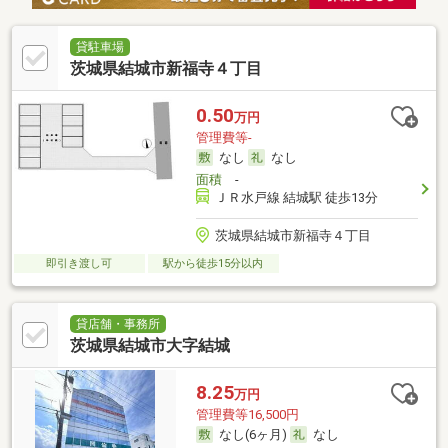
貸駐車場
茨城県結城市新福寺４丁目
0.50
万円
管理費等-
なし
なし
面積
-
ＪＲ水戸線 結城駅 徒歩13分
茨城県結城市新福寺４丁目
即引き渡し可
駅から徒歩15分以内
貸店舗・事務所
茨城県結城市大字結城
8.25
万円
管理費等16,500円
なし(6ヶ月)
なし