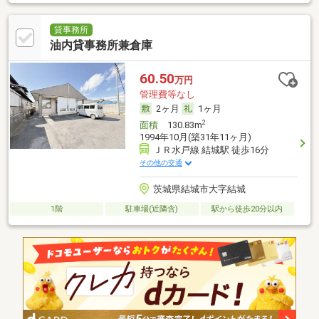
貸事務所
油内貸事務所兼倉庫
60.50
万円
管理費等なし
2ヶ月
1ヶ月
2
面積
130.83m
1994年10月(築31年11ヶ月)
ＪＲ水戸線 結城駅 徒歩16分
その他の交通
茨城県結城市大字結城
1階
駐車場(近隣含)
駅から徒歩20分以内