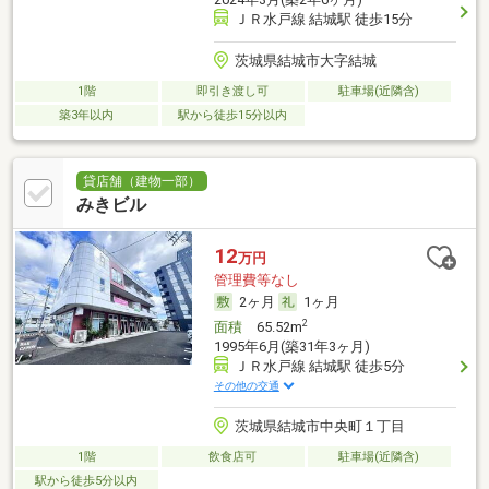
ＪＲ水戸線 結城駅 徒歩15分
茨城県結城市大字結城
1階
即引き渡し可
駐車場(近隣含)
築3年以内
駅から徒歩15分以内
貸店舗（建物一部）
みきビル
12
万円
管理費等なし
2ヶ月
1ヶ月
2
面積
65.52m
1995年6月(築31年3ヶ月)
ＪＲ水戸線 結城駅 徒歩5分
その他の交通
茨城県結城市中央町１丁目
1階
飲食店可
駐車場(近隣含)
駅から徒歩5分以内