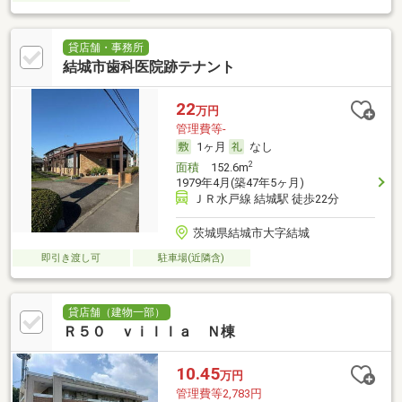
貸店舗・事務所
結城市歯科医院跡テナント
22
万円
管理費等-
1ヶ月
なし
2
面積
152.6m
1979年4月(築47年5ヶ月)
ＪＲ水戸線 結城駅 徒歩22分
茨城県結城市大字結城
即引き渡し可
駐車場(近隣含)
貸店舗（建物一部）
Ｒ５０ ｖｉｌｌａ Ｎ棟
10.45
万円
管理費等2,783円