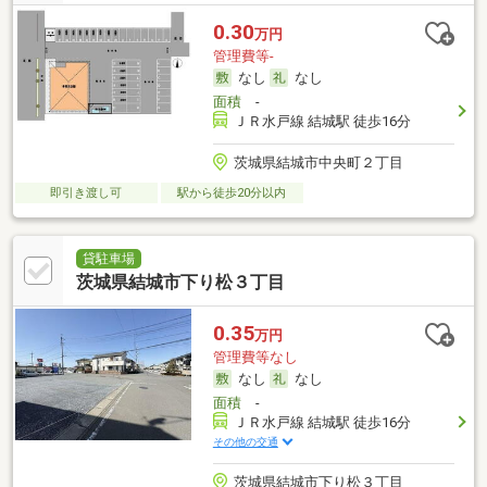
0.30
万円
管理費等-
なし
なし
面積
-
ＪＲ水戸線 結城駅 徒歩16分
茨城県結城市中央町２丁目
即引き渡し可
駅から徒歩20分以内
貸駐車場
茨城県結城市下り松３丁目
0.35
万円
管理費等なし
なし
なし
面積
-
ＪＲ水戸線 結城駅 徒歩16分
その他の交通
茨城県結城市下り松３丁目