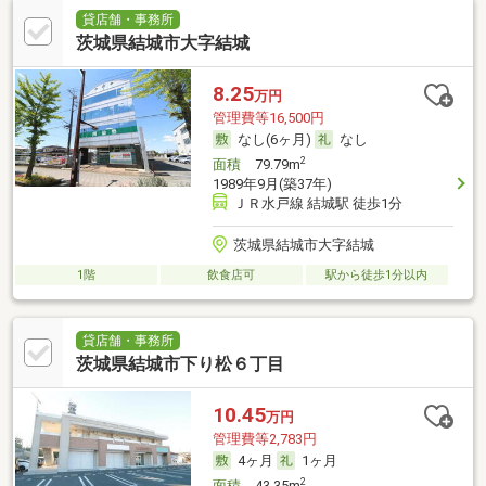
貸店舗・事務所
茨城県結城市大字結城
8.25
万円
管理費等16,500円
なし(6ヶ月)
なし
2
面積
79.79m
1989年9月(築37年)
ＪＲ水戸線 結城駅 徒歩1分
茨城県結城市大字結城
1階
飲食店可
駅から徒歩1分以内
貸店舗・事務所
茨城県結城市下り松６丁目
10.45
万円
管理費等2,783円
4ヶ月
1ヶ月
2
面積
43.35m