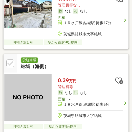
管理費等なし
なし
なし
面積
-
ＪＲ水戸線 結城駅 徒歩17分
茨城県結城市大字結城
即引き渡し可
駅から徒歩20分以内
貸駐車場
結城（海側）
0.39
万円
管理費等-
なし
なし
面積
-
ＪＲ水戸線 結城駅 徒歩2分
茨城県結城市大字結城
即引き渡し可
駅から徒歩5分以内