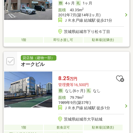
4ヶ月
1ヶ月
2
面積
43.35m
2012年7月(築14年2ヶ月)
ＪＲ水戸線 結城駅 徒歩21分
茨城県結城市下り松６丁目
1階
即引き渡し可
駐車場(近隣含)
貸店舗（建物一部）
オークビル
8.25
万円
管理費等16,500円
なし(6ヶ月)
なし
2
面積
79.79m
1989年9月(築37年)
ＪＲ水戸線 結城駅 徒歩1分
茨城県結城市大字結城
1階
飲食店可
駐車場(近隣含)