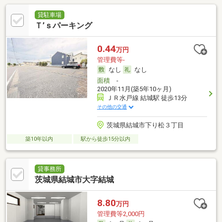
貸駐車場
Ｔ’ｓパーキング
0.44
万円
管理費等-
なし
なし
面積
-
2020年11月(築5年10ヶ月)
ＪＲ水戸線 結城駅 徒歩13分
その他の交通
茨城県結城市下り松３丁目
築10年以内
駅から徒歩15分以内
貸事務所
茨城県結城市大字結城
8.80
万円
管理費等2,000円