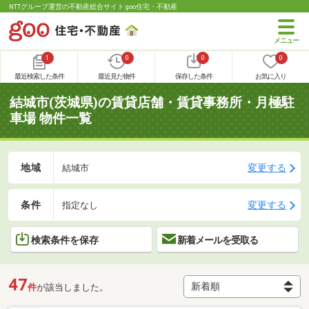
NTTグループ運営の不動産総合サイト goo住宅・不動産
1
0
0
0
最近検索した条件
最近見た物件
保存した条件
お気に入り
結城市(茨城県)の賃貸店舗・賃貸事務所・月極駐
車場 物件一覧
地域
変更する
結城市
条件
変更する
指定なし
検索条件を保存
新着メールを受取る
47
件
が該当しました。