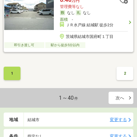
万円
管理費等なし
なし
なし
面積
-
ＪＲ水戸線 結城駅 徒歩2分
茨城県結城市国府町１丁目
即引き渡し可
駅から徒歩5分以内
1
2
1～40
次へ
件
地域
変更する
結城市
条件
変更する
指定なし