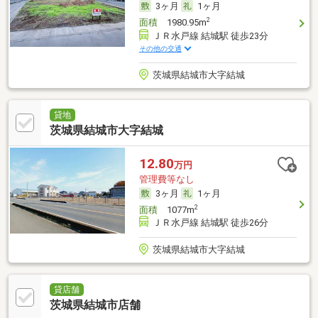
3ヶ月
1ヶ月
2
面積
1980.95m
ＪＲ水戸線 結城駅 徒歩23分
その他の交通
茨城県結城市大字結城
貸地
茨城県結城市大字結城
12.80
万円
管理費等なし
3ヶ月
1ヶ月
2
面積
1077m
ＪＲ水戸線 結城駅 徒歩26分
茨城県結城市大字結城
貸店舗
茨城県結城市店舗