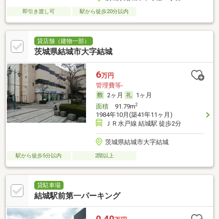
即引き渡し可
駅から徒歩20分以内
貸店舗（建物一部）
茨城県結城市大字結城
6
万円
管理費等-
2ヶ月
1ヶ月
2
面積
91.79m
1984年10月(築41年11ヶ月)
ＪＲ水戸線 結城駅 徒歩2分
茨城県結城市大字結城
駅から徒歩5分以内
2階以上
貸駐車場
結城駅前第一パーキング
0.40