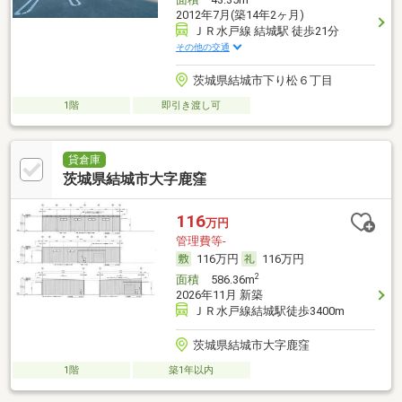
2012年7月(築14年2ヶ月)
ＪＲ水戸線 結城駅 徒歩21分
その他の交通
茨城県結城市下り松６丁目
1階
即引き渡し可
貸倉庫
茨城県結城市大字鹿窪
116
万円
管理費等-
116万円
116万円
2
面積
586.36m
2026年11月 新築
ＪＲ水戸線結城駅徒歩3400m
茨城県結城市大字鹿窪
1階
築1年以内