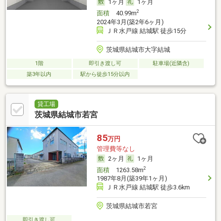
1ヶ月
1ヶ月
2
面積
40.99m
2024年3月(築2年6ヶ月)
ＪＲ水戸線 結城駅 徒歩15分
茨城県結城市大字結城
1階
即引き渡し可
駐車場(近隣含)
築3年以内
駅から徒歩15分以内
貸工場
茨城県結城市若宮
85
万円
管理費等なし
2ヶ月
1ヶ月
2
面積
1263.58m
1987年8月(築39年1ヶ月)
ＪＲ水戸線 結城駅 徒歩3.6km
茨城県結城市若宮
即引き渡し可