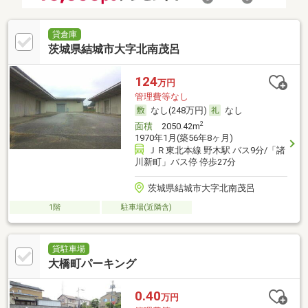
貸倉庫
茨城県結城市大字北南茂呂
124
万円
管理費等なし
なし(248万円)
なし
2
面積
2050.42m
1970年1月(築56年8ヶ月)
ＪＲ東北本線 野木駅 バス9分/「諸
川新町」バス停 停歩27分
茨城県結城市大字北南茂呂
1階
駐車場(近隣含)
貸駐車場
大橋町パーキング
0.40
万円