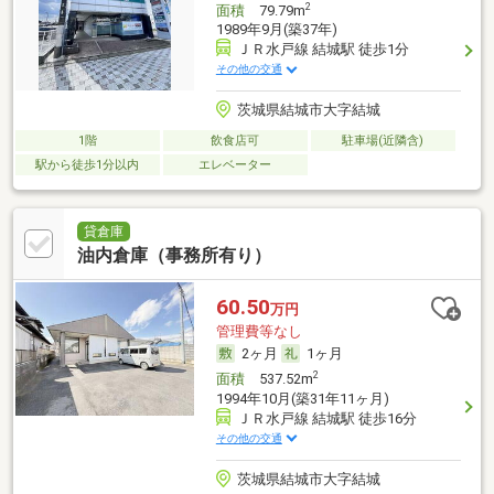
2
面積
79.79m
1989年9月(築37年)
ＪＲ水戸線 結城駅 徒歩1分
その他の交通
茨城県結城市大字結城
1階
飲食店可
駐車場(近隣含)
駅から徒歩1分以内
エレベーター
貸倉庫
油内倉庫（事務所有り）
60.50
万円
管理費等なし
2ヶ月
1ヶ月
2
面積
537.52m
1994年10月(築31年11ヶ月)
ＪＲ水戸線 結城駅 徒歩16分
その他の交通
茨城県結城市大字結城