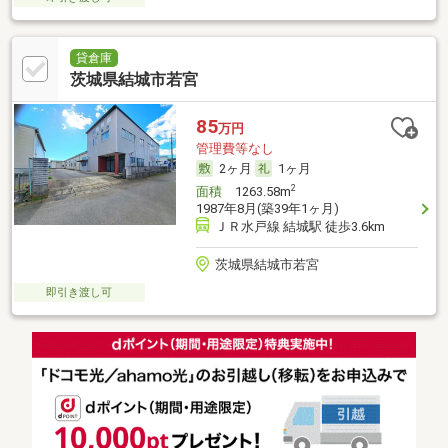
貸倉庫
茨城県結城市若宮
85
万円
管理費等なし
2ヶ月
1ヶ月
2
面積
1263.58m
1987年8月(築39年1ヶ月)
ＪＲ水戸線 結城駅 徒歩3.6km
茨城県結城市若宮
即引き渡し可