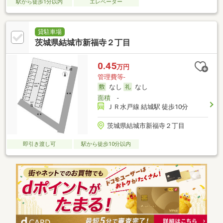
駅から徒歩1分以内
エレベーター
貸駐車場
茨城県結城市新福寺２丁目
0.45
万円
管理費等-
なし
なし
面積
-
ＪＲ水戸線 結城駅 徒歩10分
茨城県結城市新福寺２丁目
即引き渡し可
駅から徒歩10分以内