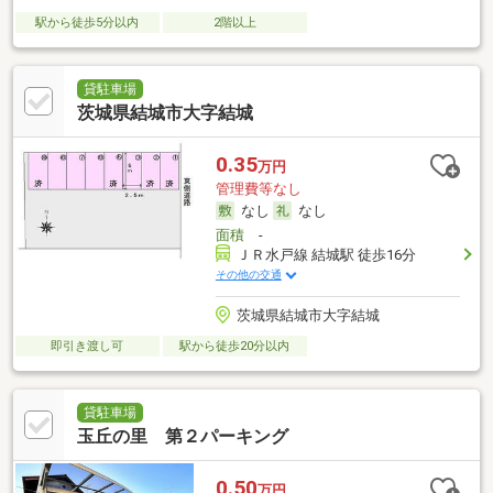
駅から徒歩5分以内
2階以上
貸駐車場
茨城県結城市大字結城
0.35
万円
管理費等なし
なし
なし
面積
-
ＪＲ水戸線 結城駅 徒歩16分
その他の交通
茨城県結城市大字結城
即引き渡し可
駅から徒歩20分以内
貸駐車場
玉丘の里 第２パーキング
0.50
万円