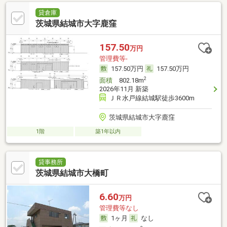
貸倉庫
茨城県結城市大字鹿窪
157.50
万円
管理費等-
157.50万円
157.50万円
2
面積
802.18m
2026年11月 新築
ＪＲ水戸線結城駅徒歩3600m
茨城県結城市大字鹿窪
1階
築1年以内
貸事務所
茨城県結城市大橋町
6.60
万円
管理費等なし
1ヶ月
なし