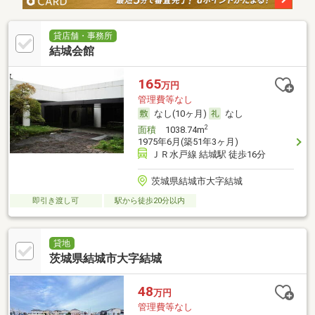
貸店舗・事務所
結城会館
165
万円
管理費等なし
なし(10ヶ月)
なし
2
面積
1038.74m
1975年6月(築51年3ヶ月)
ＪＲ水戸線 結城駅 徒歩16分
茨城県結城市大字結城
即引き渡し可
駅から徒歩20分以内
貸地
茨城県結城市大字結城
48
万円
管理費等なし