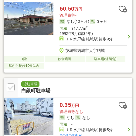
60.50
万円
管理費等-
なし(10ヶ月)
3ヶ月
2
面積
317.77m
1992年9月(築34年)
ＪＲ水戸線 結城駅 徒歩9分
茨城県結城市大字結城
1階
飲食店可
駐車場(近隣含)
駅から徒歩10分以内
貸駐車場
白銀町駐車場
0.35
万円
管理費等なし
なし
なし
面積
-
ＪＲ水戸線 結城駅 徒歩5分
その他の交通