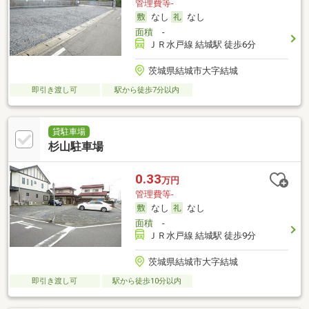
管理費等-
なし
なし
面積
-
ＪＲ水戸線 結城駅 徒歩6分
茨城県結城市大字結城
即引き渡し可
駅から徒歩7分以内
貸駐車場
杉山駐車場
0.33
万円
管理費等-
なし
なし
面積
-
ＪＲ水戸線 結城駅 徒歩9分
茨城県結城市大字結城
即引き渡し可
駅から徒歩10分以内