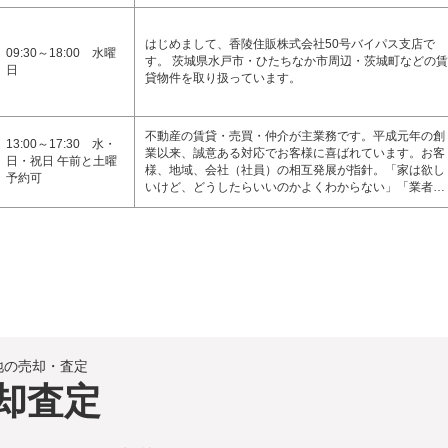
はじめまして、香陵住販株式会社50号バイパス支店で
09:30～18:00 水曜
す。 茨城県水戸市・ひたちなか市周辺・茨城町などの賃
日
貸物件を取り扱っています。
不動産の賃貸・売買・仲介が主業務です。平成元年の創
13:00～17:30 水・
業以来、誠意ある対応でお客様に喜ばれています。お客
日・祝日 午前と土曜
様、地域、会社（社員）の相互発展が指針。「家は欲し
予約可
いけど、どうしたらいいのかよくわからない」「業者…
地の売却・査定
却査定