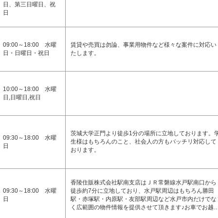
日、第三日曜日、祝
日
09:00～18:00 水曜
賃貸や売買は勿論、事業用物件など様々な案件に対応い
日・日曜日・祝日
たします。
10:00～18:00 水曜
日,日曜日,祝日
茨城大学正門より徒歩1分の場所に立地しております。
09:30～18:00 水曜
生様はもちろんのこと、社会人の方もバッチリ対応して
日
おります。
香陵住販株式会社駅南支店はＪＲ常磐線水戸駅南口から
09:30～18:00 水曜
徒歩約7分に立地しており、水戸駅周辺はもちろん勝田
日
駅・赤塚駅・内原駅・友部駅周辺など水戸市内だけでな
く広範囲の物件情報を提供させて頂きます♪お車でお越