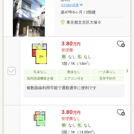
その他の交通
築47年6ヶ月 / 2階建
東京都文京区大塚６
3.80
万円
管理費-
なし
なし
2
1階 / 1K（14m
）
礼金なし
敷金なし
一人暮らし
室内洗濯機置き場
エアコン付き
見学予約可
複数路線利用可能で通勤通学に便利です
3.80
万円
管理費なし
なし
なし
2
2階 / 1K（14.85m
）