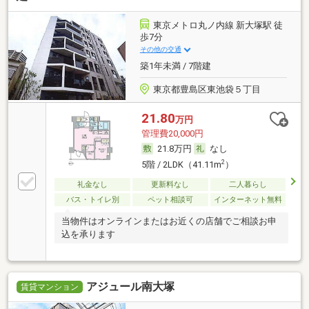
東京メトロ丸ノ内線 新大塚駅 徒
歩7分
その他の交通
築1年未満 / 7階建
東京都豊島区東池袋５丁目
21.80
万円
管理費20,000円
21.8万円
なし
2
5階 / 2LDK（41.11m
）
礼金なし
更新料なし
二人暮らし
バス・トイレ別
ペット相談可
インターネット無料
当物件はオンラインまたはお近くの店舗でご相談お申
込を承ります
アジュール南大塚
賃貸マンション