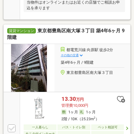
当物件はオンラインまたはお近くの店舗でご相談お申
込を承ります
東京都豊島区南大塚３丁目 築4年6ヶ月 9
賃貸マンション
階建
都電荒川線 向原駅 徒歩2分
その他の交通
築4年6ヶ月 / 9階建
東京都豊島区南大塚３丁目
13.30
万円
管理費10,000円
1ヶ月
1ヶ月
2
2階 / 1DK（25.23m
）
一人暮らし
バス・トイレ別
ペット相談可
モニタ付インターホ