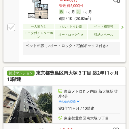
管理費5,000円
1ヶ月
1ヶ月
2
6階 / 1K（20.82m
）
一人暮らし
バス・トイレ別
ペット相談可
モニタ付インターホ
オートロック付き
収納スペース
ン
ペット相談可♪オートロック・宅配ボックス付き♪
東京都豊島区南大塚３丁目 築2年11ヶ月
賃貸マンション
10階建
東京メトロ丸ノ内線 新大塚駅 徒
歩4分
その他の交通
築2年11ヶ月 / 10階建
東京都豊島区南大塚３丁目