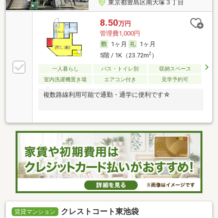
東京都豊島区南大塚３丁目
8.50
万円
管理費1,000円
1ヶ月
1ヶ月
2
5階 / 1K（23.72m
）
一人暮らし
バス・トイレ別
収納スペース
室内洗濯機置き場
エアコン付き
見学予約可
複数路線利用可能で通勤・通学に便利です☆
クレストコート東池袋
賃貸マンション