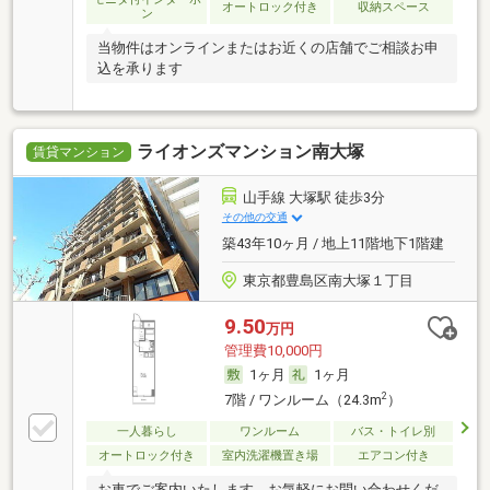
オートロック付き
収納スペース
ン
当物件はオンラインまたはお近くの店舗でご相談お申
込を承ります
ライオンズマンション南大塚
賃貸マンション
山手線 大塚駅 徒歩3分
その他の交通
築43年10ヶ月 / 地上11階地下1階建
東京都豊島区南大塚１丁目
9.50
万円
管理費10,000円
1ヶ月
1ヶ月
2
7階 / ワンルーム（24.3m
）
一人暮らし
ワンルーム
バス・トイレ別
オートロック付き
室内洗濯機置き場
エアコン付き
お車でご案内いたします。お気軽にお問い合わせくだ