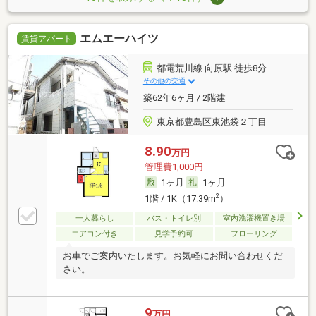
エムエーハイツ
賃貸アパート
都電荒川線 向原駅 徒歩8分
その他の交通
築62年6ヶ月 / 2階建
東京都豊島区東池袋２丁目
8.90
万円
管理費1,000円
1ヶ月
1ヶ月
2
1階 / 1K（17.39m
）
一人暮らし
バス・トイレ別
室内洗濯機置き場
エアコン付き
見学予約可
フローリング
お車でご案内いたします。お気軽にお問い合わせくだ
さい。
9
万円