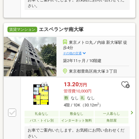
さい。
エスペランサ南大塚
賃貸マンション
東京メトロ丸ノ内線 新大塚駅 徒
歩4分
その他の交通
築2年11ヶ月 / 10階建
東京都豊島区南大塚３丁目
13.20
万円
管理費10,000円
なし
なし
2
4階 / 1DK（30.12m
）
礼金なし
敷金なし
一人暮らし
バス・トイレ別
インターネット無料
角部屋
お車でご案内いたします。お気軽にお問い合わせくだ
さい。