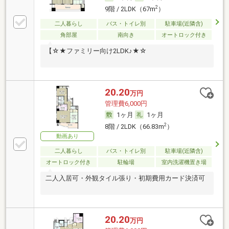
2
9階 / 2LDK（67m
）
二人暮らし
バス・トイレ別
駐車場(近隣含)
角部屋
南向き
オートロック付き
【☆★ファミリー向け2LDK♪★☆
20.20
万円
管理費6,000円
1ヶ月
1ヶ月
2
8階 / 2LDK（66.83m
）
動画あり
二人暮らし
バス・トイレ別
駐車場(近隣含)
オートロック付き
駐輪場
室内洗濯機置き場
二人入居可・外観タイル張り・初期費用カード決済可
20.20
万円