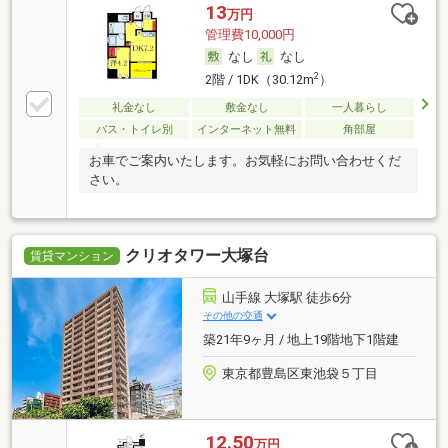
13
万円
管理費10,000円
なし
なし
2
2階 / 1DK（30.12m
）
礼金なし
敷金なし
一人暮らし
バス・トイレ別
インターネット無料
角部屋
お車でご案内いたします。お気軽にお問い合わせくだ
さい。
クリオタワー大塚台
賃貸マンション
山手線 大塚駅 徒歩6分
その他の交通
築21年9ヶ月 / 地上19階地下1階建
東京都豊島区東池袋５丁目
12.50
万円