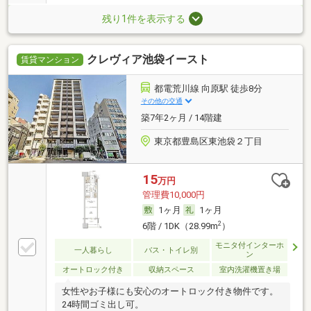
残り1件を表示する
クレヴィア池袋イースト
賃貸マンション
都電荒川線 向原駅 徒歩8分
その他の交通
築7年2ヶ月 / 14階建
東京都豊島区東池袋２丁目
15
万円
管理費10,000円
1ヶ月
1ヶ月
2
6階 / 1DK（28.99m
）
モニタ付インターホ
一人暮らし
バス・トイレ別
ン
オートロック付き
収納スペース
室内洗濯機置き場
女性やお子様にも安心のオートロック付き物件です。
24時間ゴミ出し可。