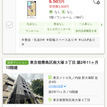
6.50
万円
管理費3,000円
なし
なし
2
1階 / ワンルーム（18m
）
礼金なし
敷金なし
一人暮らし
モニタ付インターホ
ワンルーム
室内洗濯機置き場
ン
☆敷金・礼金0☆ ☆駐輪スペースあり☆ ☆LUUPあり
☆
東京都豊島区南大塚３丁目 築2年11ヶ月
賃貸マンション
10階建
東京メトロ丸ノ内線 新大塚駅 徒
歩4分
その他の交通
築2年11ヶ月 / 10階建
東京都豊島区南大塚３丁目