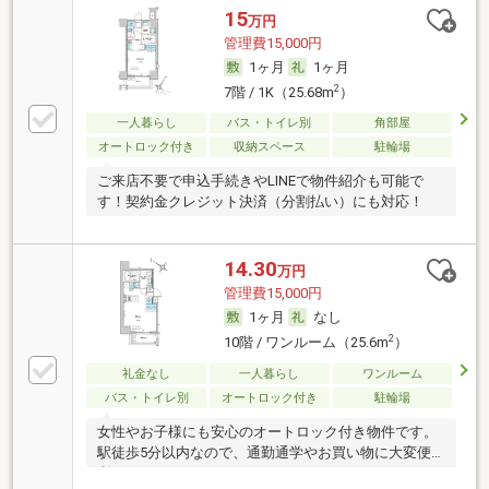
15
万円
管理費15,000円
1ヶ月
1ヶ月
2
7階 / 1K（25.68m
）
一人暮らし
バス・トイレ別
角部屋
オートロック付き
収納スペース
駐輪場
ご来店不要で申込手続きやLINEで物件紹介も可能で
す！契約金クレジット決済（分割払い）にも対応！
14.30
万円
管理費15,000円
1ヶ月
なし
2
10階 / ワンルーム（25.6m
）
礼金なし
一人暮らし
ワンルーム
バス・トイレ別
オートロック付き
駐輪場
女性やお子様にも安心のオートロック付き物件です。
駅徒歩5分以内なので、通勤通学やお買い物に大変便
利！