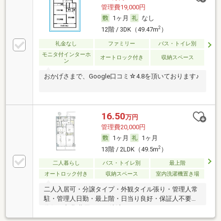
管理費19,000円
1ヶ月
なし
2
12階 / 3DK（49.47m
）
礼金なし
ファミリー
バス・トイレ別
モニタ付インターホ
オートロック付き
収納スペース
ン
おかげさまで、Google口コミ☆4.8を頂いております♪
16.50
万円
管理費20,000円
1ヶ月
1ヶ月
2
13階 / 2LDK（49.5m
）
二人暮らし
バス・トイレ別
最上階
オートロック付き
収納スペース
室内洗濯機置き場
二人入居可・分譲タイプ・外観タイル張り・管理人常
駐・管理人日勤・最上階・日当り良好・保証人不要／
代行 ・初期費用カード決済可