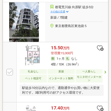
都電荒川線 向原駅 徒歩5分
その他の交通
新築 / 7階建
東京都豊島区東池袋５
15.50
万円
管理費15,000円
1ヶ月
なし
2
4階 / 1DK（26.9m
）
礼金なし
新築
一人暮らし
モニタ付インターホ
ペット相談可
インターネット無料
ン
駅徒歩10分以内なので、通勤通学やお買い物に大変便
利です。3駅利用可の好アクセス環境です。
17.40
万円