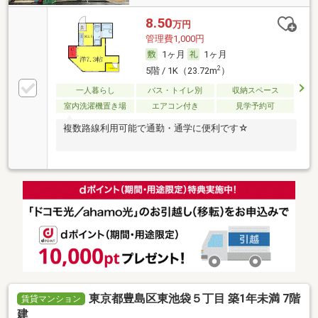
8.50
万円
管理費1,000円
1ヶ月
1ヶ月
2
5階 / 1K（23.72m
）
一人暮らし
バス・トイレ別
収納スペース
室内洗濯機置き場
エアコン付き
見学予約可
複数路線利用可能で通勤・通学に便利です☆
東京都豊島区東池袋５丁目 築1年未満 7階
賃貸マンション
建