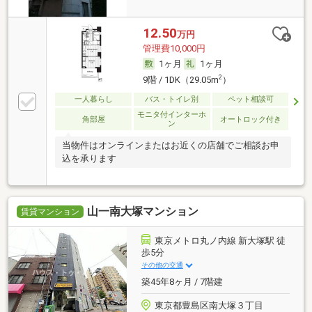
12.50
万円
管理費10,000円
1ヶ月
1ヶ月
2
9階 / 1DK（29.05m
）
一人暮らし
バス・トイレ別
ペット相談可
モニタ付インターホ
角部屋
オートロック付き
ン
当物件はオンラインまたはお近くの店舗でご相談お申
込を承ります
山一南大塚マンション
賃貸マンション
東京メトロ丸ノ内線 新大塚駅 徒
歩5分
その他の交通
築45年8ヶ月 / 7階建
東京都豊島区南大塚３丁目