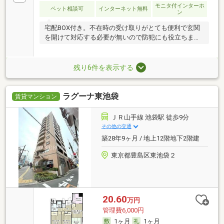
モニタ付インターホ
ペット相談可
インターネット無料
ン
宅配BOX付き。不在時の受け取りがとても便利で玄関
を開けて対応する必要が無いので防犯にも役立ちま
す。
残り6件を表示する
ラグーナ東池袋
賃貸マンション
ＪＲ山手線 池袋駅 徒歩9分
その他の交通
築28年9ヶ月 / 地上12階地下2階建
東京都豊島区東池袋２
20.60
万円
管理費6,000円
1ヶ月
1ヶ月