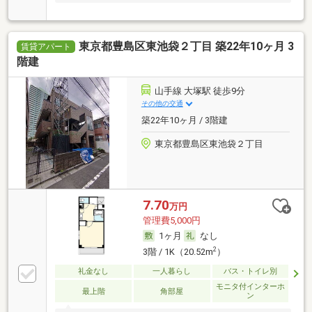
東京都豊島区東池袋２丁目 築22年10ヶ月 3
賃貸アパート
階建
山手線 大塚駅 徒歩9分
その他の交通
築22年10ヶ月 / 3階建
東京都豊島区東池袋２丁目
7.70
万円
管理費5,000円
1ヶ月
なし
2
3階 / 1K（20.52m
）
礼金なし
一人暮らし
バス・トイレ別
モニタ付インターホ
最上階
角部屋
ン