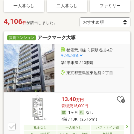
一人暮らし
二人暮らし
ファミリー
4,106
件
が該当しました。
アークマーク大塚
賃貸マンション
都電荒川線 向原駅 徒歩4分
その他の交通
築1年未満 / 10階建
東京都豊島区東池袋２丁目
13.40
万円
管理費15,000円
1ヶ月
なし
2
4階 / 1DK（25.16m
）
礼金なし
一人暮らし
バス・トイレ別