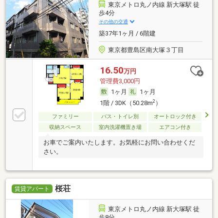
東京メトロ丸ノ内線 新大塚駅 徒
歩4分
その他の交通
築37年1ヶ月 / 6階建
東京都豊島区南大塚３丁目
16.50
万円
管理費3,000円
1ヶ月
1ヶ月
2
1階 / 3DK（50.28m
）
ファミリー
バス・トイレ別
オートロック付き
収納スペース
室内洗濯機置き場
エアコン付き
お車でご案内いたします。お気軽にお問い合わせくだ
さい。
桜荘
賃貸アパート
東京メトロ丸ノ内線 新大塚駅 徒
歩8分