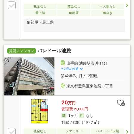
礼金なし
敷金なし
一人暮らし
最上階
角部屋
南向き
角部屋・最上階
パレドール池袋
賃貸マンション
山手線 池袋駅 徒歩11分
その他の交通
築42年7ヶ月 / 12階建
東京都豊島区東池袋３丁目
20
万円
管理費19,000円
1ヶ月
なし
2
12階 / 3DK（49.47m
）
礼金なし
ファミリー
バス・トイレ別