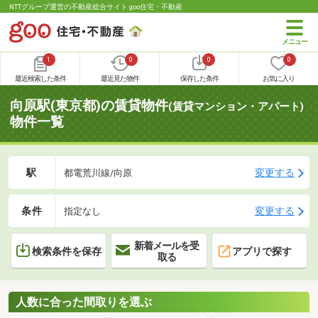
NTTグループ運営の不動産総合サイト goo住宅・不動産
1
0
0
0
最近検索した条件
最近見た物件
保存した条件
お気に入り
向原駅(東京都)の賃貸物件
(賃貸マンション・アパート)
物件一覧
駅
変更する
都電荒川線/向原
条件
変更する
指定なし
新着メールを受
検索条件を保存
アプリで探す
取る
人数に合った間取りを選ぶ