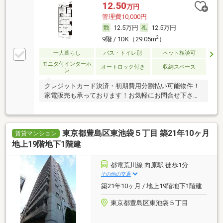
12.50
万円
管理費10,000円
12.5万円
12.5万円
2
9階 / 1DK（29.05m
）
一人暮らし
バス・トイレ別
ペット相談可
モニタ付インターホ
オートロック付き
収納スペース
ン
クレジットカード決済・初期費用分割払い可能物件！
家電販売も承っております！お気軽にお問合せ下さ
い！
東京都豊島区東池袋５丁目 築21年10ヶ月
賃貸マンション
地上19階地下1階建
都電荒川線 向原駅 徒歩1分
その他の交通
築21年10ヶ月 / 地上19階地下1階建
東京都豊島区東池袋５丁目