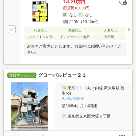
13.20
万円
管理費10,000円
なし
なし
2
4階 / 1DK（30.12m
）
礼金なし
敷金なし
一人暮らし
バス・トイレ別
インターネット無料
角部屋
お車でご案内いたします。お気軽にお問い合わせくだ
さい。
グローバルビュー２１
賃貸マンション
東京メトロ丸ノ内線 新大塚駅 徒
歩5分
その他の交通
築36年4ヶ月 / 4階建
東京都文京区大塚６丁目