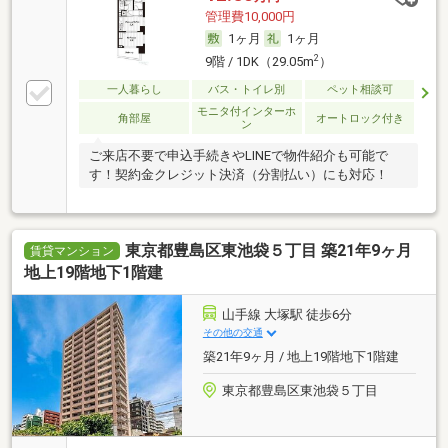
管理費10,000円
1ヶ月
1ヶ月
2
9階 / 1DK（29.05m
）
一人暮らし
バス・トイレ別
ペット相談可
モニタ付インターホ
角部屋
オートロック付き
ン
ご来店不要で申込手続きやLINEで物件紹介も可能で
す！契約金クレジット決済（分割払い）にも対応！
東京都豊島区東池袋５丁目 築21年9ヶ月
賃貸マンション
地上19階地下1階建
山手線 大塚駅 徒歩6分
その他の交通
築21年9ヶ月 / 地上19階地下1階建
東京都豊島区東池袋５丁目