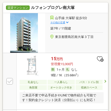
ルフォンプログレ南大塚
賃貸マンション
山手線 大塚駅 徒歩5分
その他の交通
築7年 / 11階建
東京都豊島区南大塚３丁目
15
万円
管理費15,000円
1ヶ月
なし
2
9階 / 1K（25.68m
）
礼金なし
一人暮らし
バス・トイレ別
角部屋
オートロック付き
収納スペース
ご来店不要で申込手続きやLINEで物件紹介も可能で
す！契約金クレジット決済（分割払い）にも対応！