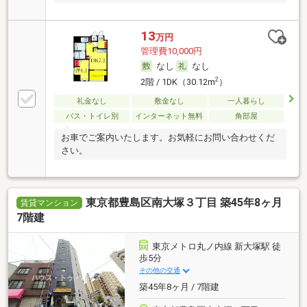
13
万円
管理費10,000円
なし
なし
2
2階 / 1DK（30.12m
）
礼金なし
敷金なし
一人暮らし
バス・トイレ別
インターネット無料
角部屋
お車でご案内いたします。お気軽にお問い合わせくだ
さい。
東京都豊島区南大塚３丁目 築45年8ヶ月
賃貸マンション
7階建
東京メトロ丸ノ内線 新大塚駅 徒
歩5分
その他の交通
築45年8ヶ月 / 7階建