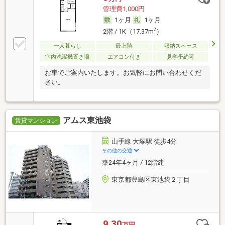
管理費1,000円
1ヶ月
1ヶ月
2
2階 / 1K（17.37m
）
一人暮らし
最上階
収納スペース
室内洗濯機置き場
エアコン付き
見学予約可
お車でご案内いたします。お気軽にお問い合わせくだ
さい。
アムス東池袋
賃貸マンション
山手線 大塚駅 徒歩4分
その他の交通
築24年4ヶ月 / 12階建
東京都豊島区東池袋２丁目
9.30
万円