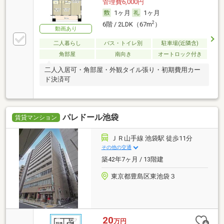
管理費6,000円
1ヶ月
1ヶ月
2
6階 / 2LDK（67m
）
動画あり
二人暮らし
バス・トイレ別
駐車場(近隣含)
角部屋
南向き
オートロック付き
二人入居可・角部屋・外観タイル張り・初期費用カー
ド決済可
パレドール池袋
賃貸マンション
ＪＲ山手線 池袋駅 徒歩11分
その他の交通
築42年7ヶ月 / 13階建
東京都豊島区東池袋３
20
万円