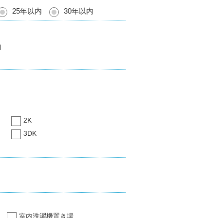
25年以内
30年以内
内
2K
3DK
室内洗濯機置き場