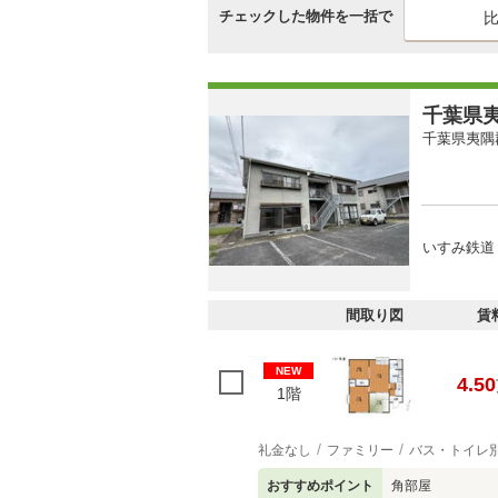
チェックした物件を一括で
千葉県夷
千葉県夷隅
いすみ鉄道 
間取り図
賃
NEW
4.50
1階
礼金なし
ファミリー
バス・トイレ
おすすめポイント
角部屋