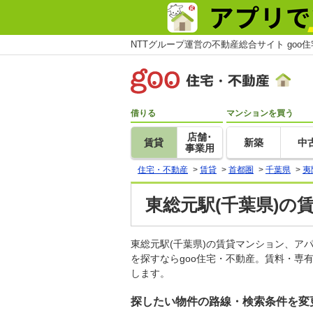
NTTグループ運営の不動産総合サイト goo
借りる
マンションを買う
店舗･
賃貸
新築
中
事業用
住宅・不動産
>
賃貸
>
首都圏
>
千葉県
>
夷
東総元駅(千葉県)の
東総元駅(千葉県)の賃貸マンション、
を探すならgoo住宅・不動産。賃料・専
します。
探したい物件の路線・検索条件を変