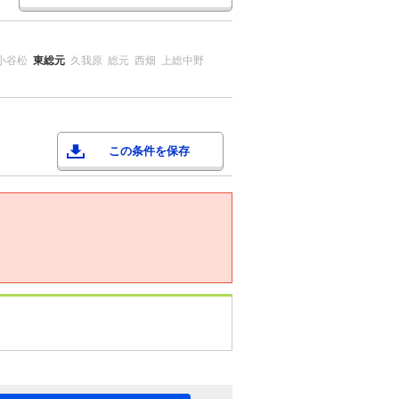
小谷松
東総元
久我原
総元
西畑
上総中野
この条件を保存