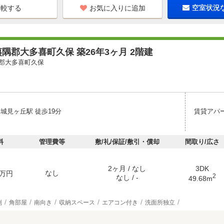
お気に入りに追加
空室状況
隅郡大多喜町久保 築26年3ヶ月 2階建
郡大多喜町久保
城見ヶ丘駅 徒歩19分
賃貸アパ
料
管理費等
敷/礼/保証/敷引・償却
間取り/広さ
2ヶ月 / なし
3DK
なし
万円
2
なし / -
49.68m
別
角部屋
南向き
収納スペース
エアコン付き
洗面所独立