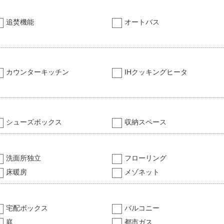
追焚機能
オートバス
カウンターキッチン
IHクッキングヒータ
シューズボックス
収納スペース
洗面所独立
フローリング
床暖房
メゾネット
宅配ボックス
バルコニー
庭
都市ガス