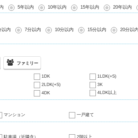
内
5年以内
10年以内
15年以内
20年以内
分以内
7分以内
10分以内
15分以内
20分以
ファミリー
1DK
1LDK(+S)
2LDK(+S)
3K
4LDK以上
4DK
マンション
一戸建て
駐車場（近隣含）
2階以上