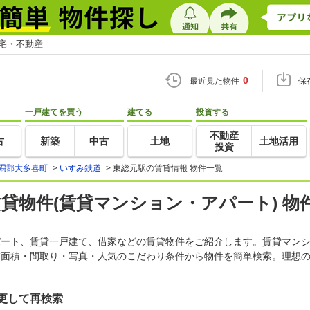
住宅・不動産
0
最近見た物件
保
一戸建てを買う
建てる
投資する
不動産
古
新築
中古
土地
土地活用
投資
隅郡大多喜町
>
いすみ鉄道
>
東総元駅の賃貸情報 物件一覧
賃貸物件(賃貸マンション・アパート) 物
アパート、賃貸一戸建て、借家などの賃貸物件をご紹介します。賃貸マン
有面積・間取り・写真・人気のこだわり条件から物件を簡単検索。理想の
更して再検索