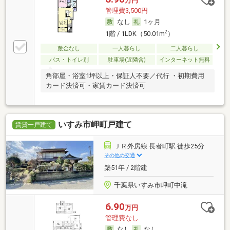
万円
管理費3,500円
なし
1ヶ月
2
1階 / 1LDK（50.01m
）
敷金なし
一人暮らし
二人暮らし
バス・トイレ別
駐車場(近隣含)
インターネット無料
角部屋・浴室1坪以上・保証人不要／代行 ・初期費用
カード決済可・家賃カード決済可
いすみ市岬町戸建て
賃貸一戸建て
ＪＲ外房線 長者町駅 徒歩25分
その他の交通
築51年 / 2階建
千葉県いすみ市岬町中滝
6.90
万円
管理費なし
なし
なし