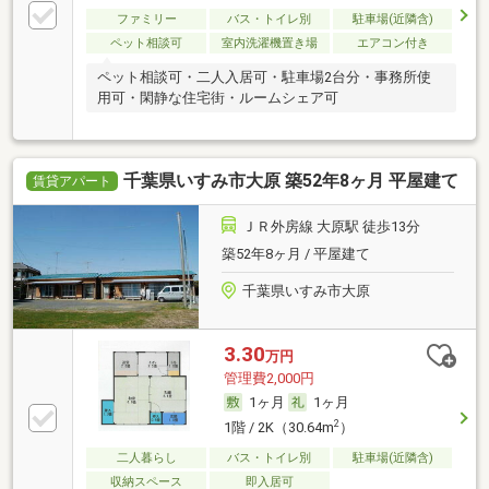
ファミリー
バス・トイレ別
駐車場(近隣含)
ペット相談可
室内洗濯機置き場
エアコン付き
ペット相談可・二人入居可・駐車場2台分・事務所使
用可・閑静な住宅街・ルームシェア可
千葉県いすみ市大原 築52年8ヶ月 平屋建て
賃貸アパート
ＪＲ外房線 大原駅 徒歩13分
築52年8ヶ月 / 平屋建て
千葉県いすみ市大原
3.30
万円
管理費2,000円
1ヶ月
1ヶ月
2
1階 / 2K（30.64m
）
二人暮らし
バス・トイレ別
駐車場(近隣含)
収納スペース
即入居可