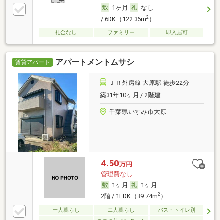
1ヶ月
なし
2
/ 6DK（122.36m
）
礼金なし
ファミリー
即入居可
アパートメントムサシ
賃貸アパート
ＪＲ外房線 大原駅 徒歩22分
築31年10ヶ月 / 2階建
千葉県いすみ市大原
4.50
万円
管理費なし
1ヶ月
1ヶ月
2
2階 / 1LDK（39.74m
）
一人暮らし
二人暮らし
バス・トイレ別