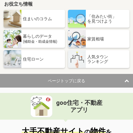
お役立ち情報
「住みたい街」
住まいのコラム
を見つけよう
暮らしのデータ
家賃相場
(補助金・助成金情報)
人気タウン
住宅ローン
ランキング
ページトップに戻る
goo住宅・不動産
アプリ
大手不動産サイト
物件
の
を