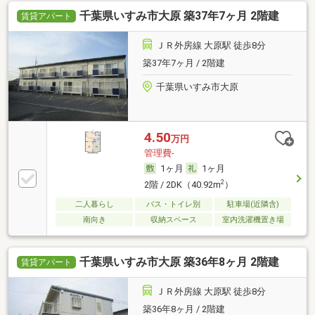
千葉県いすみ市大原 築37年7ヶ月 2階建
賃貸アパート
ＪＲ外房線 大原駅 徒歩8分
築37年7ヶ月 / 2階建
千葉県いすみ市大原
4.50
万円
管理費-
1ヶ月
1ヶ月
2
2階 / 2DK（40.92m
）
二人暮らし
バス・トイレ別
駐車場(近隣含)
南向き
収納スペース
室内洗濯機置き場
千葉県いすみ市大原 築36年8ヶ月 2階建
賃貸アパート
ＪＲ外房線 大原駅 徒歩8分
築36年8ヶ月 / 2階建