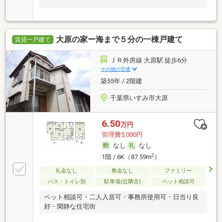
大原の家ー海まで５分の一棟戸建て
賃貸一戸建て
ＪＲ外房線 大原駅 徒歩6分
その他の交通
築55年 / 2階建
千葉県いすみ市大原
6.50
万円
管理費5,000円
なし
なし
2
1階 / 6K（87.59m
）
礼金なし
敷金なし
ファミリー
バス・トイレ別
駐車場(近隣含)
ペット相談可
ペット相談可・二人入居可・事務所使用可・日当り良
好・閑静な住宅街