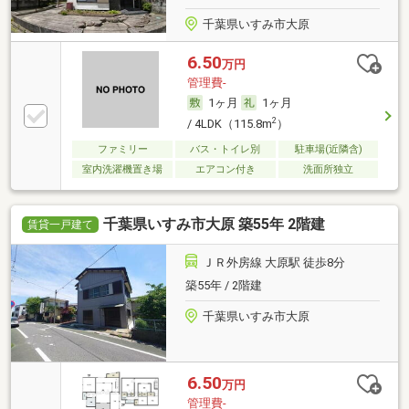
千葉県いすみ市大原
6.50
万円
管理費-
1ヶ月
1ヶ月
2
/ 4LDK（115.8m
）
ファミリー
バス・トイレ別
駐車場(近隣含)
室内洗濯機置き場
エアコン付き
洗面所独立
千葉県いすみ市大原 築55年 2階建
賃貸一戸建て
ＪＲ外房線 大原駅 徒歩8分
築55年 / 2階建
千葉県いすみ市大原
6.50
万円
管理費-