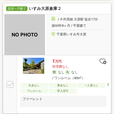
いすみ大原倉庫２
賃貸一戸建て
ＪＲ外房線 大原駅 徒歩17分
築60年8ヶ月 / 平屋建て
千葉県いすみ市大原
1
万円
管理費なし
なし
なし
2
/ ワンルーム（80m
）
礼金なし
敷金なし
一人暮らし
ワンルーム
即入居可
フリーレント