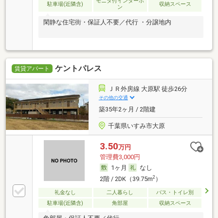
モニタ付インターホ
駐車場(近隣含)
収納スペース
ン
閑静な住宅街・保証人不要／代行 ・分譲地内
ケントパレス
賃貸アパート
ＪＲ外房線 大原駅 徒歩26分
その他の交通
築35年2ヶ月 / 2階建
千葉県いすみ市大原
3.50
万円
管理費3,000円
1ヶ月
なし
2
2階 / 2DK（39.75m
）
礼金なし
二人暮らし
バス・トイレ別
駐車場(近隣含)
角部屋
収納スペース