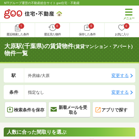
NTTグループ運営の不動産総合サイト goo住宅・不動産
1
0
0
0
最近検索した条件
最近見た物件
保存した条件
お気に入り
大原駅(千葉県)の賃貸物件
(賃貸マンション・アパート)
物件一覧
駅
変更する
外房線/大原
条件
変更する
指定なし
新着メールを受
検索条件を保存
アプリで探す
取る
人数に合った間取りを選ぶ