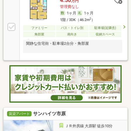
4.50
万円
管理費なし
1ヶ月
1ヶ月
2
1階 / 3DK（46.2m
）
ファミリー
バス・トイレ別
駐車場(近隣含)
角部屋
南向き
収納スペース
閑静な住宅街・駐車場2台分・角部屋
サンハイツ市原
賃貸アパート
ＪＲ外房線 大原駅 徒歩10分