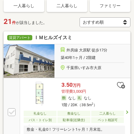
一人暮らし
二人暮らし
ファミリー
21
件
が該当しました。
ＩＭヒルズイスミ
賃貸アパート
外房線 大原駅 徒歩17分
築40年1ヶ月 / 2階建
千葉県いすみ市大原
3.50
万円
管理費3,000円
なし
なし
2
1階 / 2DK（38.5m
）
礼金なし
敷金なし
二人暮らし
バス・トイレ別
駐車場(近隣含)
ペット相談可
敷金・礼金0！フリーレント1ヶ月！月末迄。