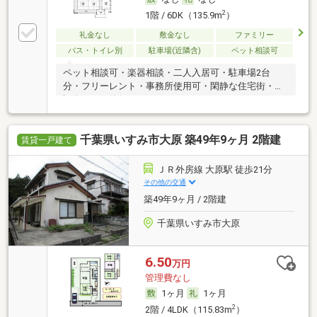
2
1階 / 6DK（135.9m
）
礼金なし
敷金なし
ファミリー
バス・トイレ別
駐車場(近隣含)
ペット相談可
ペット相談可・楽器相談・二人入居可・駐車場2台
分・フリーレント・事務所使用可・閑静な住宅街・保
証人不要／代行
千葉県いすみ市大原 築49年9ヶ月 2階建
賃貸一戸建て
ＪＲ外房線 大原駅 徒歩21分
その他の交通
築49年9ヶ月 / 2階建
千葉県いすみ市大原
6.50
万円
管理費なし
1ヶ月
1ヶ月
2
2階 / 4LDK（115.83m
）