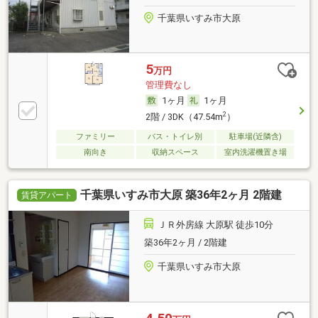
千葉県いすみ市大原
5
万円
管理費なし
1ヶ月
1ヶ月
2
2階 / 3DK（47.54m
）
ファミリー
バス・トイレ別
駐車場(近隣含)
南向き
収納スペース
室内洗濯機置き場
千葉県いすみ市大原 築36年2ヶ月 2階建
賃貸アパート
ＪＲ外房線 大原駅 徒歩10分
築36年2ヶ月 / 2階建
千葉県いすみ市大原