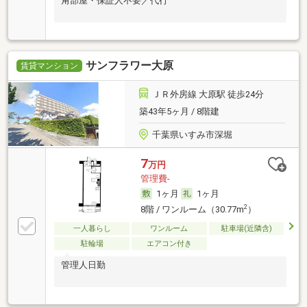
角部屋・保証人不要／代行
サンフラワー大原
賃貸マンション
ＪＲ外房線 大原駅 徒歩24分
築43年5ヶ月 / 8階建
千葉県いすみ市深堀
7
万円
管理費-
1ヶ月
1ヶ月
2
8階 / ワンルーム（30.77m
）
一人暮らし
ワンルーム
駐車場(近隣含)
駐輪場
エアコン付き
管理人日勤