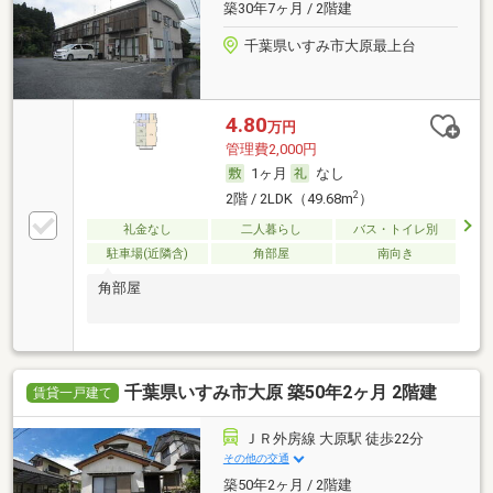
築30年7ヶ月 / 2階建
千葉県いすみ市大原最上台
4.80
万円
管理費2,000円
1ヶ月
なし
2
2階 / 2LDK（49.68m
）
礼金なし
二人暮らし
バス・トイレ別
駐車場(近隣含)
角部屋
南向き
角部屋
千葉県いすみ市大原 築50年2ヶ月 2階建
賃貸一戸建て
ＪＲ外房線 大原駅 徒歩22分
その他の交通
築50年2ヶ月 / 2階建