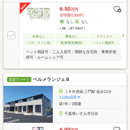
6.50
万円
管理費5,000円
なし
なし
2
/ 6K（87.59m
）
礼金なし
敷金なし
ファミリー
バス・トイレ別
駐車場(近隣含)
ペット相談可
ペット相談可・二人入居可・閑静な住宅街・事務所使
用可・ルームシェア可
ベルメランジェＢ
賃貸アパート
ＪＲ外房線 三門駅 徒歩22分
その他の交通
築1年 / 2階建
千葉県いすみ市日在
6.90