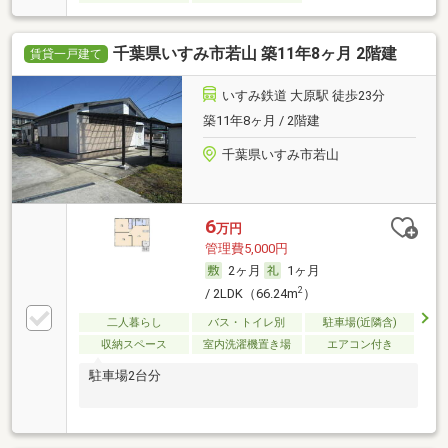
千葉県いすみ市若山 築11年8ヶ月 2階建
賃貸一戸建て
いすみ鉄道 大原駅 徒歩23分
築11年8ヶ月 / 2階建
千葉県いすみ市若山
6
万円
管理費5,000円
2ヶ月
1ヶ月
2
/ 2LDK（66.24m
）
二人暮らし
バス・トイレ別
駐車場(近隣含)
収納スペース
室内洗濯機置き場
エアコン付き
駐車場2台分