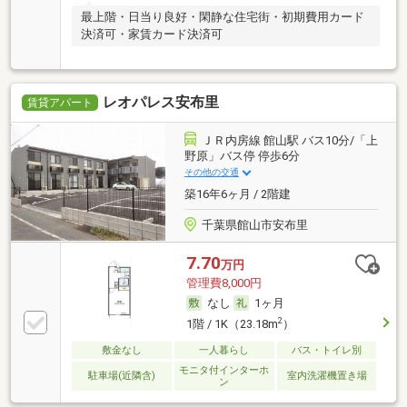
最上階・日当り良好・閑静な住宅街・初期費用カード
決済可・家賃カード決済可
レオパレス安布里
賃貸アパート
ＪＲ内房線 館山駅 バス10分/「上
野原」バス停 停歩6分
その他の交通
築16年6ヶ月 / 2階建
千葉県館山市安布里
7.70
万円
管理費8,000円
なし
1ヶ月
2
1階 / 1K（23.18m
）
敷金なし
一人暮らし
バス・トイレ別
モニタ付インターホ
駐車場(近隣含)
室内洗濯機置き場
ン