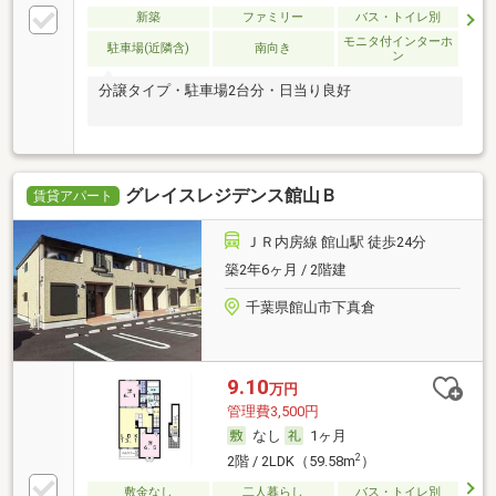
新築
ファミリー
バス・トイレ別
モニタ付インターホ
駐車場(近隣含)
南向き
ン
分譲タイプ・駐車場2台分・日当り良好
グレイスレジデンス館山Ｂ
賃貸アパート
ＪＲ内房線 館山駅 徒歩24分
築2年6ヶ月 / 2階建
千葉県館山市下真倉
9.10
万円
管理費3,500円
なし
1ヶ月
2
2階 / 2LDK（59.58m
）
敷金なし
二人暮らし
バス・トイレ別