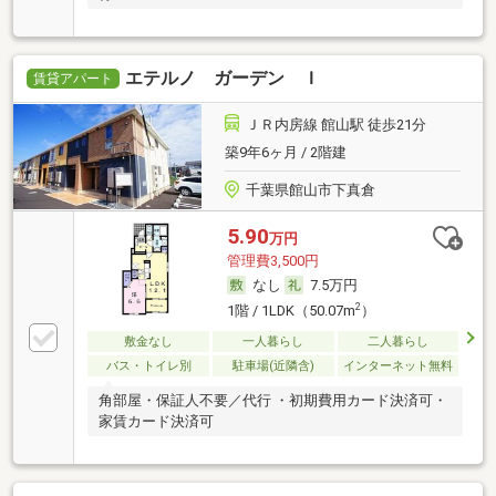
エテルノ ガーデン Ｉ
賃貸アパート
ＪＲ内房線 館山駅 徒歩21分
築9年6ヶ月 / 2階建
千葉県館山市下真倉
5.90
万円
管理費3,500円
なし
7.5万円
2
1階 / 1LDK（50.07m
）
敷金なし
一人暮らし
二人暮らし
バス・トイレ別
駐車場(近隣含)
インターネット無料
角部屋・保証人不要／代行 ・初期費用カード決済可・
家賃カード決済可