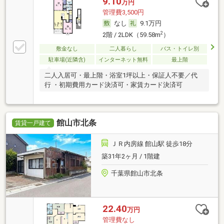
9.10
万円
管理費3,500円
なし
9.1万円
2
2階 / 2LDK（59.58m
）
敷金なし
二人暮らし
バス・トイレ別
駐車場(近隣含)
インターネット無料
最上階
二人入居可・最上階・浴室1坪以上・保証人不要／代
行 ・初期費用カード決済可・家賃カード決済可
館山市北条
賃貸一戸建て
ＪＲ内房線 館山駅 徒歩18分
築31年2ヶ月 / 1階建
千葉県館山市北条
22.40
万円
管理費なし