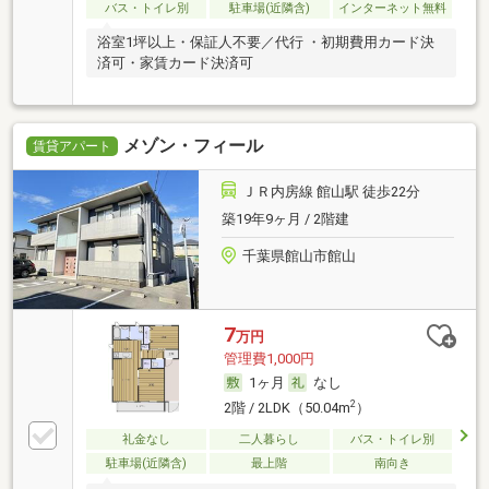
バス・トイレ別
駐車場(近隣含)
インターネット無料
浴室1坪以上・保証人不要／代行 ・初期費用カード決
済可・家賃カード決済可
メゾン・フィール
賃貸アパート
ＪＲ内房線 館山駅 徒歩22分
築19年9ヶ月 / 2階建
千葉県館山市館山
7
万円
管理費1,000円
1ヶ月
なし
2
2階 / 2LDK（50.04m
）
礼金なし
二人暮らし
バス・トイレ別
駐車場(近隣含)
最上階
南向き