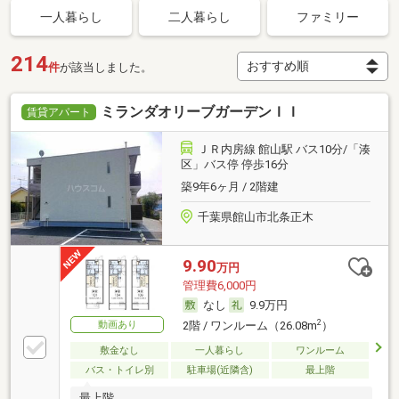
一人暮らし
二人暮らし
ファミリー
214
件
が該当しました。
ミランダオリーブガーデンＩＩ
賃貸アパート
ＪＲ内房線 館山駅 バス10分/「湊
区」バス停 停歩16分
築9年6ヶ月 / 2階建
千葉県館山市北条正木
9.90
万円
管理費6,000円
なし
9.9万円
2
動画あり
2階 / ワンルーム（26.08m
）
敷金なし
一人暮らし
ワンルーム
バス・トイレ別
駐車場(近隣含)
最上階
最上階