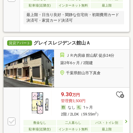
駐車場(近隣含)
インターネット無料
最上階
最上階・日当り良好・閑静な住宅街・初期費用カード
決済可・家賃カード決済可
グレイスレジデンス館山Ａ
賃貸アパート
ＪＲ内房線 館山駅 徒歩24分
築2年6ヶ月 / 2階建
千葉県館山市下真倉
9.30
万円
管理費3,500円
なし
1ヶ月
2
2階 / 2LDK（59.55m
）
敷金なし
二人暮らし
バス・トイレ別
駐車場(近隣含)
インターネット無料
最上階