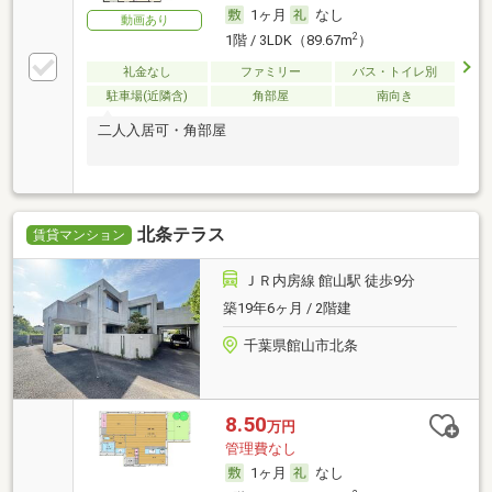
1ヶ月
なし
動画あり
2
1階 / 3LDK（89.67m
）
礼金なし
ファミリー
バス・トイレ別
駐車場(近隣含)
角部屋
南向き
二人入居可・角部屋
北条テラス
賃貸マンション
ＪＲ内房線 館山駅 徒歩9分
築19年6ヶ月 / 2階建
千葉県館山市北条
8.50
万円
管理費なし
1ヶ月
なし