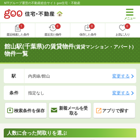
NTTグループ運営の不動産総合サイト goo住宅・不動産
1
0
0
0
最近検索した条件
最近見た物件
保存した条件
お気に入り
館山駅(千葉県)の賃貸物件
(賃貸マンション・アパート)
物件一覧
駅
変更する
内房線/館山
条件
変更する
指定なし
新着メールを受
検索条件を保存
アプリで探す
取る
人数に合った間取りを選ぶ