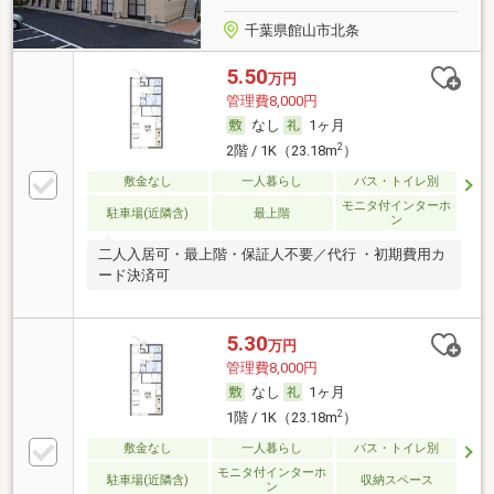
千葉県館山市北条
5.50
万円
管理費8,000円
なし
1ヶ月
2
2階 / 1K（23.18m
）
敷金なし
一人暮らし
バス・トイレ別
モニタ付インターホ
駐車場(近隣含)
最上階
ン
二人入居可・最上階・保証人不要／代行 ・初期費用カ
ード決済可
5.30
万円
管理費8,000円
なし
1ヶ月
2
1階 / 1K（23.18m
）
敷金なし
一人暮らし
バス・トイレ別
モニタ付インターホ
駐車場(近隣含)
収納スペース
ン