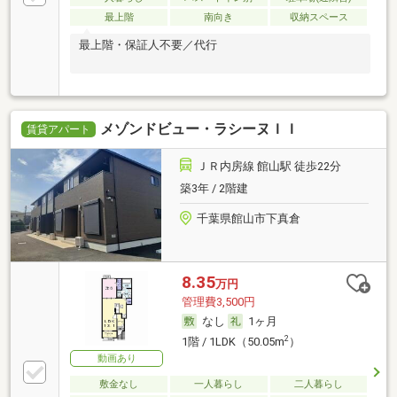
最上階
南向き
収納スペース
最上階・保証人不要／代行
メゾンドビュー・ラシーヌＩＩ
賃貸アパート
ＪＲ内房線 館山駅 徒歩22分
築3年 / 2階建
千葉県館山市下真倉
8.35
万円
管理費3,500円
なし
1ヶ月
2
1階 / 1LDK（50.05m
）
動画あり
敷金なし
一人暮らし
二人暮らし