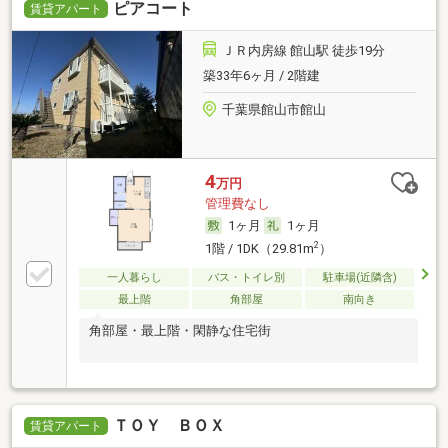
ピアコート
賃貸アパート
ＪＲ内房線 館山駅 徒歩19分
築33年6ヶ月 / 2階建
千葉県館山市館山
4
万円
管理費なし
1ヶ月
1ヶ月
2
1階 / 1DK（29.81m
）
一人暮らし
バス・トイレ別
駐車場(近隣含)
最上階
角部屋
南向き
角部屋・最上階・閑静な住宅街
ＴＯＹ ＢＯＸ
賃貸アパート