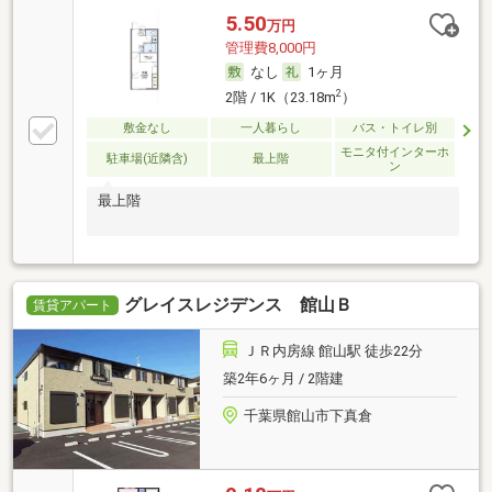
5.50
万円
管理費8,000円
なし
1ヶ月
2
2階 / 1K（23.18m
）
敷金なし
一人暮らし
バス・トイレ別
モニタ付インターホ
駐車場(近隣含)
最上階
ン
最上階
グレイスレジデンス 館山Ｂ
賃貸アパート
ＪＲ内房線 館山駅 徒歩22分
築2年6ヶ月 / 2階建
千葉県館山市下真倉