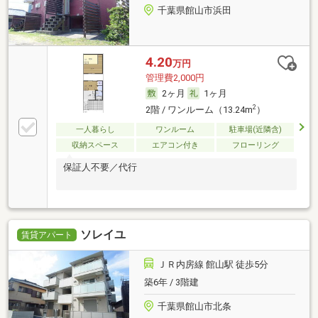
千葉県館山市浜田
4.20
万円
管理費2,000円
2ヶ月
1ヶ月
2
2階 / ワンルーム（13.24m
）
一人暮らし
ワンルーム
駐車場(近隣含)
収納スペース
エアコン付き
フローリング
保証人不要／代行
ソレイユ
賃貸アパート
ＪＲ内房線 館山駅 徒歩5分
築6年 / 3階建
千葉県館山市北条