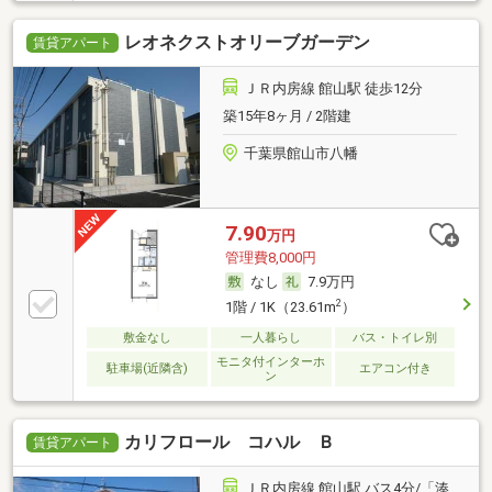
レオネクストオリーブガーデン
賃貸アパート
ＪＲ内房線 館山駅 徒歩12分
築15年8ヶ月 / 2階建
千葉県館山市八幡
7.90
万円
管理費8,000円
なし
7.9万円
2
1階 / 1K（23.61m
）
敷金なし
一人暮らし
バス・トイレ別
モニタ付インターホ
駐車場(近隣含)
エアコン付き
ン
カリフロール コハル Ｂ
賃貸アパート
ＪＲ内房線 館山駅 バス4分/「湊