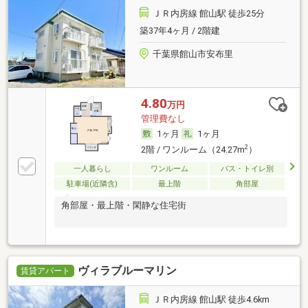
ＪＲ内房線 館山駅 徒歩25分
築37年4ヶ月 / 2階建
千葉県館山市安布里
4.80
万円
管理費なし
1ヶ月
1ヶ月
2
2階 / ワンルーム（24.27m
）
一人暮らし
ワンルーム
バス・トイレ別
駐車場(近隣含)
最上階
角部屋
角部屋・最上階・閑静な住宅街
ヴィラブルーマリン
賃貸アパート
ＪＲ内房線 館山駅 徒歩4.6km