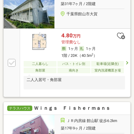
築31年7ヶ月 / 2階建
千葉県館山市大賀
4.80
万円
管理費なし
1ヶ月
1ヶ月
2
1階 / 2DK（40.5m
）
二人暮らし
バス・トイレ別
駐車場(近隣含)
角部屋
南向き
室内洗濯機置き場
二人入居可・角部屋
Ｗｉｎｇｓ Ｆｉｓｈｅｒｍａｎｓ
テラスハウス
ＪＲ内房線 館山駅 徒歩6.2km
築17年9ヶ月 / 2階建