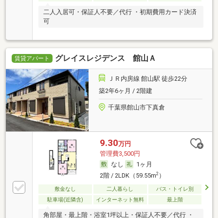
二人入居可・保証人不要／代行 ・初期費用カード決済
可
グレイスレジデンス 館山Ａ
賃貸アパート
ＪＲ内房線 館山駅 徒歩22分
築2年6ヶ月 / 2階建
千葉県館山市下真倉
9.30
万円
管理費3,500円
なし
1ヶ月
2
2階 / 2LDK（59.55m
）
敷金なし
二人暮らし
バス・トイレ別
駐車場(近隣含)
インターネット無料
最上階
角部屋・最上階・浴室1坪以上・保証人不要／代行 ・