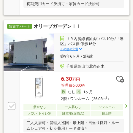
初期費用カード決済可・家賃カード決済可
オリーブガーデンＩＩ
賃貸アパート
ＪＲ内房線 館山駅 バス10分/「湊
区」バス停 停歩16分
その他の交通
築9年6ヶ月 / 2階建
千葉県館山市北条正木
6.30
万円
管理費6,000円
なし
1ヶ月
2
2階 / ワンルーム（26.08m
）
敷金なし
一人暮らし
ワンルーム
バス・トイレ別
駐車場(近隣含)
最上階
二人入居可・管理人巡回・最上階・日当り良好・ルー
ムシェア可・初期費用カード決済可