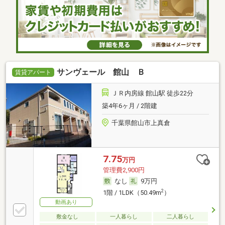
サンヴェール 館山 Ｂ
賃貸アパート
ＪＲ内房線 館山駅 徒歩22分
築4年6ヶ月 / 2階建
千葉県館山市上真倉
7.75
万円
管理費2,900円
なし
9万円
2
1階 / 1LDK（50.49m
）
動画あり
敷金なし
一人暮らし
二人暮らし