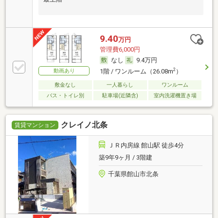
9.40
万円
管理費6,000円
なし
9.4万円
2
動画あり
1階 / ワンルーム（26.08m
）
敷金なし
一人暮らし
ワンルーム
バス・トイレ別
駐車場(近隣含)
室内洗濯機置き場
クレイノ北条
賃貸マンション
ＪＲ内房線 館山駅 徒歩4分
築9年9ヶ月 / 3階建
千葉県館山市北条