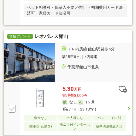
ペット相談可・保証人不要／代行 ・初期費用カード決
済可・家賃カード決済可
レオパレス館山
賃貸アパート
ＪＲ内房線 館山駅 徒歩6分
築18年6ヶ月 / 2階建
千葉県館山市北条
5.30
万円
管理費8,000円
なし
1ヶ月
2
1階 / 1K（23.18m
）
敷金なし
一人暮らし
バス・トイレ別
モニタ付インターホ
駐車場(近隣含)
室内洗濯機置き場
ン