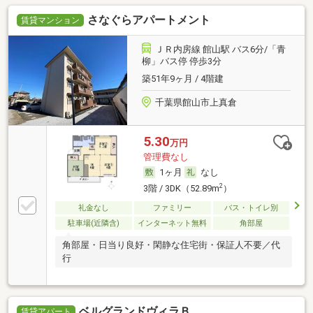
さなぐらアパートメント
賃貸マンション
ＪＲ内房線 館山駅 バス6分/「青
柳」バス停 停歩3分
築51年9ヶ月 / 4階建
千葉県館山市上真倉
5.30
万円
管理費なし
1ヶ月
なし
2
3階 / 3DK（52.89m
）
礼金なし
ファミリー
バス・トイレ別
駐車場(近隣含)
インターネット無料
角部屋
角部屋・日当り良好・閑静な住宅街・保証人不要／代
行
ベルグランドヴィラＢ
賃貸アパート