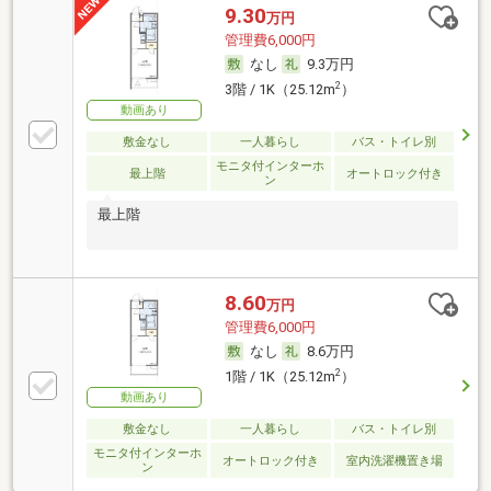
9.30
万円
管理費6,000円
なし
9.3万円
2
3階 / 1K（25.12m
）
動画あり
敷金なし
一人暮らし
バス・トイレ別
モニタ付インターホ
最上階
オートロック付き
ン
最上階
8.60
万円
管理費6,000円
なし
8.6万円
2
1階 / 1K（25.12m
）
動画あり
敷金なし
一人暮らし
バス・トイレ別
モニタ付インターホ
オートロック付き
室内洗濯機置き場
ン