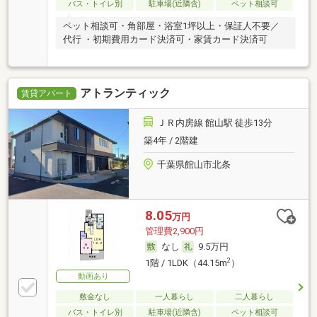
バス・トイレ別
駐車場(近隣含)
ペット相談可
ペット相談可・角部屋・浴室1坪以上・保証人不要／
代行 ・初期費用カード決済可・家賃カード決済可
アトランティック
賃貸アパート
ＪＲ内房線 館山駅 徒歩13分
築4年 / 2階建
千葉県館山市北条
8.05
万円
管理費2,900円
なし
9.5万円
2
1階 / 1LDK（44.15m
）
動画あり
敷金なし
一人暮らし
二人暮らし
バス・トイレ別
駐車場(近隣含)
ペット相談可