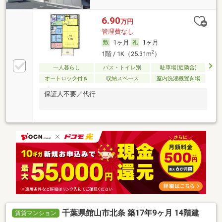
6.90
万円
管理費なし
1ヶ月
1ヶ月
2
1階 / 1K（25.31m
）
一人暮らし
バス・トイレ別
駐車場(近隣含)
オートロック付き
収納スペース
室内洗濯機置き場
保証人不要／代行
千葉県館山市北条 築17年9ヶ月 14階建
賃貸マンション