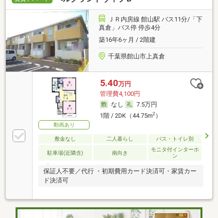
ＪＲ内房線 館山駅 バス11分/「下
真倉」バス停 停歩4分
築16年6ヶ月 / 2階建
千葉県館山市上真倉
5.40
万円
管理費4,100円
なし
7.5万円
2
1階 / 2DK（44.75m
）
動画あり
敷金なし
二人暮らし
バス・トイレ別
モニタ付インターホ
駐車場(近隣含)
南向き
ン
保証人不要／代行 ・初期費用カード決済可・家賃カー
ド決済可