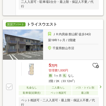
二人入居可・駐車場2台分・最上階・保証人不要／代
行
トライスウエスト
賃貸アパート
ＪＲ内房線 館山駅 徒歩34分
築18年1ヶ月 / 2階建
千葉県館山市沼
5
万円
管理費1,000円
1ヶ月
なし
2
2階 / 2K（33.12m
）
礼金なし
二人暮らし
バス・トイレ別
駐車場(近隣含)
ペット相談可
最上階
ペット相談可・二人入居可・最上階・保証人不要／代
行