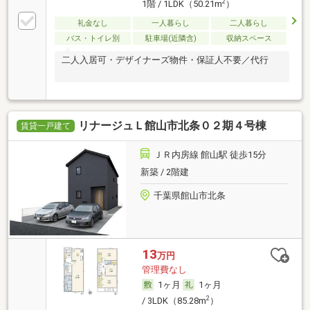
2
1階 / 1LDK（50.21m
）
礼金なし
一人暮らし
二人暮らし
バス・トイレ別
駐車場(近隣含)
収納スペース
二人入居可・デザイナーズ物件・保証人不要／代行
リナージュＬ館山市北条０２期４号棟
賃貸一戸建て
ＪＲ内房線 館山駅 徒歩15分
新築 / 2階建
千葉県館山市北条
13
万円
管理費なし
1ヶ月
1ヶ月
2
/ 3LDK（85.28m
）