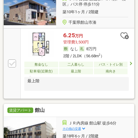
区」バス停 停歩11分
築10年1ヶ月 / 2階建
千葉県館山市湊
6.25
万円
管理費3,500円
なし
8万円
2
2階 / 2LDK（56.68m
）
敷金なし
二人暮らし
バス・トイレ別
駐車場(近隣含)
最上階
南向き
最上階
館山
賃貸アパート
ＪＲ内房線 館山駅 徒歩6分
その他の交通
築18年6ヶ月 / 2階建