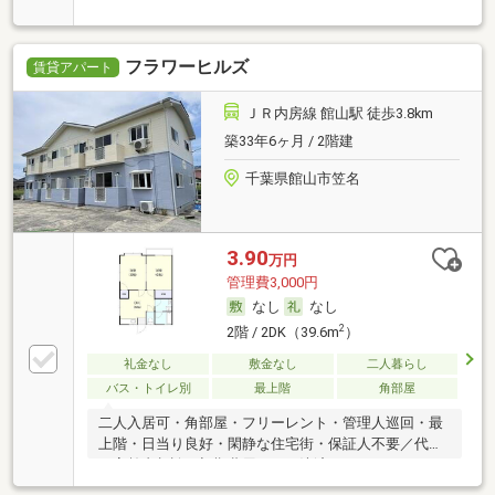
フラワーヒルズ
賃貸アパート
ＪＲ内房線 館山駅 徒歩3.8km
築33年6ヶ月 / 2階建
千葉県館山市笠名
3.90
万円
管理費3,000円
なし
なし
2
2階 / 2DK（39.6m
）
礼金なし
敷金なし
二人暮らし
バス・トイレ別
最上階
角部屋
二人入居可・角部屋・フリーレント・管理人巡回・最
上階・日当り良好・閑静な住宅街・保証人不要／代行
・高齢者相談・初期費用カード決済可