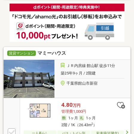
マミーハウス
賃貸マンション
ＪＲ内房線 館山駅 徒歩11分
築25年9ヶ月 / 2階建
千葉県館山市新宿
4.80
万円
管理費1,000円
1ヶ月
1ヶ月
2
2階 / 1K（26.43m
）
一人暮らし
バス・トイレ別
駐車場(近隣含)