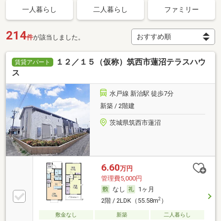
一人暮らし
二人暮らし
ファミリー
214
件
が該当しました。
１２／１５（仮称）筑西市蓮沼テラスハウ
賃貸アパート
ス
水戸線 新治駅 徒歩7分
新築 / 2階建
茨城県筑西市蓮沼
6.60
万円
管理費5,000円
なし
1ヶ月
2
2階 / 2LDK（55.58m
）
敷金なし
新築
二人暮らし