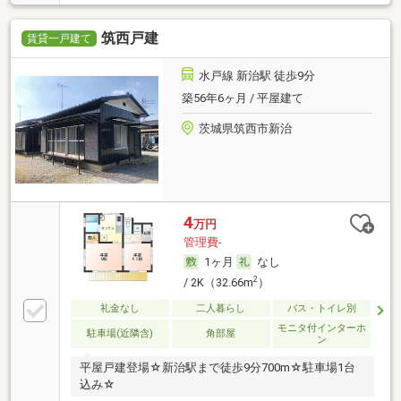
筑西戸建
賃貸一戸建て
水戸線 新治駅 徒歩9分
築56年6ヶ月 / 平屋建て
茨城県筑西市新治
4
万円
管理費-
1ヶ月
なし
2
/ 2K（32.66m
）
礼金なし
二人暮らし
バス・トイレ別
モニタ付インターホ
駐車場(近隣含)
角部屋
ン
平屋戸建登場☆新治駅まで徒歩9分700m☆駐車場1台
込み☆