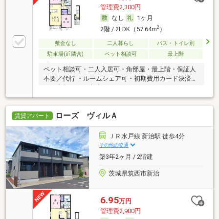
管理費2,300円
なし
1ヶ月
2
2階 / 2LDK（57.64m
）
敷金なし
二人暮らし
バス・トイレ別
駐車場(近隣含)
ペット相談可
最上階
ペット相談可・二人入居可・角部屋・最上階・保証人
不要／代行 ・ルームシェア可・初期費用カード決済
可・家賃カード決済可
ローズ ヴィルＡ
賃貸アパート
ＪＲ水戸線 新治駅 徒歩4分
その他の交通
築3年2ヶ月 / 2階建
茨城県筑西市新治
6.95
万円
管理費2,900円