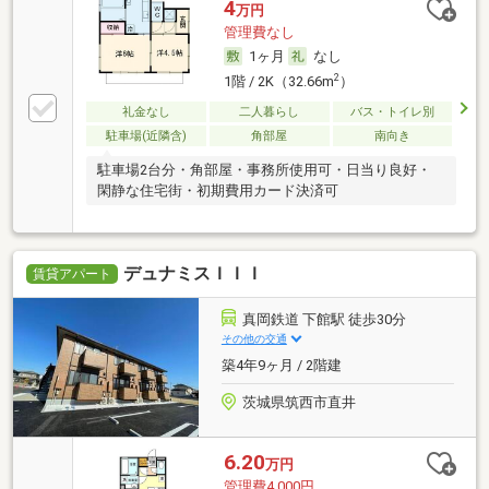
4
万円
管理費なし
1ヶ月
なし
2
1階 / 2K（32.66m
）
礼金なし
二人暮らし
バス・トイレ別
駐車場(近隣含)
角部屋
南向き
駐車場2台分・角部屋・事務所使用可・日当り良好・
閑静な住宅街・初期費用カード決済可
デュナミスＩＩＩ
賃貸アパート
真岡鉄道 下館駅 徒歩30分
その他の交通
築4年9ヶ月 / 2階建
茨城県筑西市直井
6.20
万円
管理費4,000円