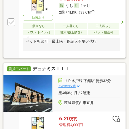
なし
1ヶ月
2
2階 / 1LDK（33.61m
）
動画あり
敷金なし
一人暮らし
二人暮らし
バス・トイレ別
駐車場(近隣含)
ペット相談可
ペット相談可・最上階・保証人不要／代行
デュナミスＩＩＩ
賃貸アパート
ＪＲ水戸線 下館駅 徒歩32分
その他の交通
築4年8ヶ月 / 2階建
茨城県筑西市直井
6.20
万円
管理費4,000円