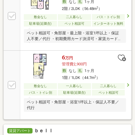
なし
1ヶ月
2
2階 / 2LDK（56.48m
）
敷金なし
二人暮らし
バス・トイレ別
駐車場(近隣含)
ペット相談可
インターネット無料
ペット相談可・角部屋・最上階・浴室1坪以上・保証
人不要／代行 ・初期費用カード決済可・家賃カード決
済可
6
万円
管理費2,900円
なし
1ヶ月
2
1階 / 1LDK（44.7m
）
敷金なし
一人暮らし
二人暮らし
バス・トイレ別
駐車場(近隣含)
ペット相談可
ペット相談可・角部屋・浴室1坪以上・保証人不要／
代行
ｂｅｌｌ
賃貸アパート