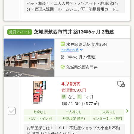
ペット相談可・二人入居可・メゾネット・駐車場2台
分・管理人巡回・ルームシェア可・初期費用カード決
済可
茨城県筑西市門井 築13年6ヶ月 2階建
賃貸アパート
水戸線 新治駅 徒歩25分
その他の交通
築13年6ヶ月 / 2階建
茨城県筑西市門井
4.70
万円
管理費3,500円
なし
1ヶ月
2
1階 / 1LDK（45.77m
）
敷金なし
一人暮らし
二人暮らし
バス・トイレ別
駐車場(近隣含)
インターネット無料
お部屋探しはＬＩＸＩＬ不動産ショップの小金井不動
産 城東店にお任せください！