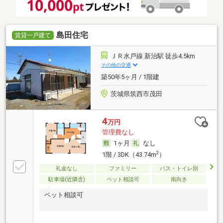
島田住宅
賃貸一戸建て
ＪＲ水戸線 新治駅 徒歩4.5km
その他の交通
築50年5ヶ月 / 1階建
茨城県筑西市茂田
4
万円
管理費なし
1ヶ月
なし
2
1階 / 3DK（43.74m
）
礼金なし
ファミリー
バス・トイレ別
駐車場(近隣含)
ペット相談可
南向き
ペット相談可