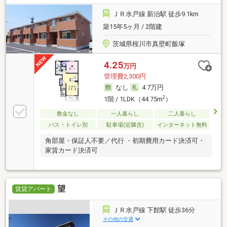
ＪＲ水戸線 新治駅 徒歩9.1km
築15年5ヶ月 / 2階建
茨城県桜川市真壁町飯塚
4.25
万円
管理費2,300円
なし
4.7万円
2
1階 / 1LDK（44.75m
）
敷金なし
一人暮らし
二人暮らし
バス・トイレ別
駐車場(近隣含)
インターネット無料
角部屋・保証人不要／代行 ・初期費用カード決済可・
家賃カード決済可
望
賃貸アパート
ＪＲ水戸線 下館駅 徒歩36分
その他の交通