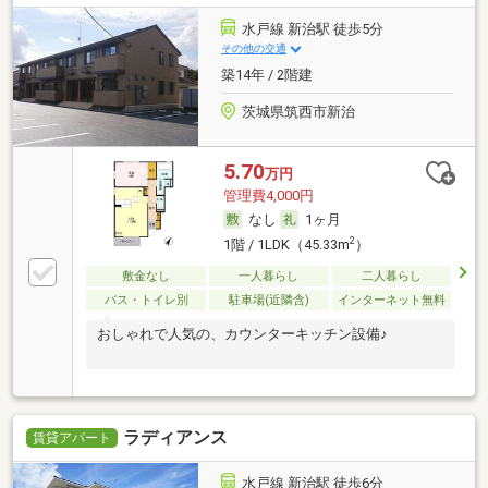
水戸線 新治駅 徒歩5分
その他の交通
築14年 / 2階建
茨城県筑西市新治
5.70
万円
管理費4,000円
なし
1ヶ月
2
1階 / 1LDK（45.33m
）
敷金なし
一人暮らし
二人暮らし
バス・トイレ別
駐車場(近隣含)
インターネット無料
おしゃれで人気の、カウンターキッチン設備♪
ラディアンス
賃貸アパート
水戸線 新治駅 徒歩6分