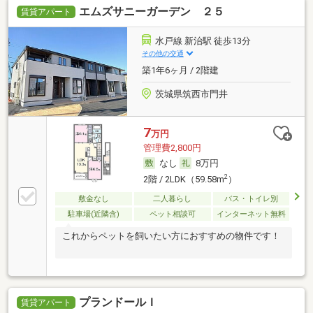
エムズサニーガーデン ２５
賃貸アパート
水戸線 新治駅 徒歩13分
その他の交通
築1年6ヶ月 / 2階建
茨城県筑西市門井
7
万円
管理費2,800円
なし
8万円
2
2階 / 2LDK（59.58m
）
敷金なし
二人暮らし
バス・トイレ別
駐車場(近隣含)
ペット相談可
インターネット無料
これからペットを飼いたい方におすすめの物件です！
プランドールＩ
賃貸アパート