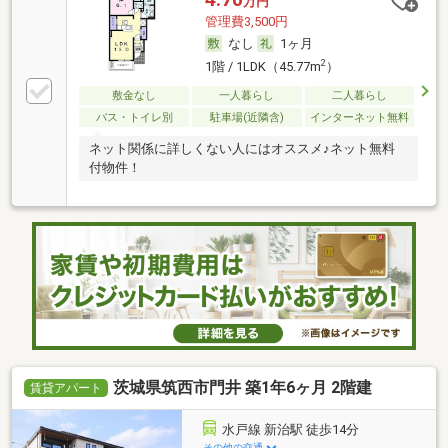
万円
管理費3,500円
なし
1ヶ月
2
1階 / 1LDK（45.77m
）
敷金なし
一人暮らし
二人暮らし
バス・トイレ別
駐車場(近隣含)
インターネット無料
ネット関係に詳しくない人にはオススメ♪ネット無料
付物件！
茨城県筑西市門井 築1年6ヶ月 2階建
賃貸アパート
水戸線 新治駅 徒歩14分
その他の交通