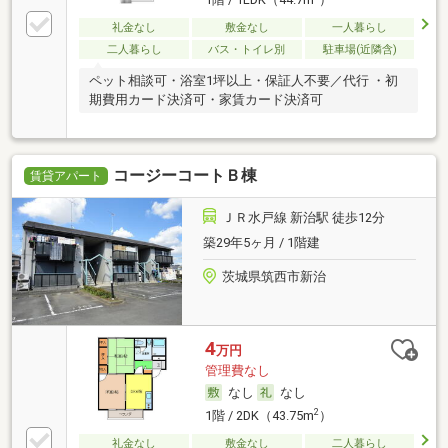
礼金なし
敷金なし
一人暮らし
二人暮らし
バス・トイレ別
駐車場(近隣含)
ペット相談可・浴室1坪以上・保証人不要／代行 ・初
期費用カード決済可・家賃カード決済可
コージーコートＢ棟
賃貸アパート
ＪＲ水戸線 新治駅 徒歩12分
築29年5ヶ月 / 1階建
茨城県筑西市新治
4
万円
管理費なし
なし
なし
2
1階 / 2DK（43.75m
）
礼金なし
敷金なし
二人暮らし