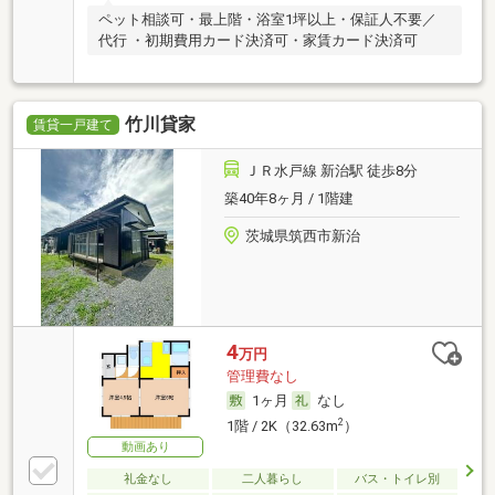
ペット相談可・最上階・浴室1坪以上・保証人不要／
代行 ・初期費用カード決済可・家賃カード決済可
竹川貸家
賃貸一戸建て
ＪＲ水戸線 新治駅 徒歩8分
築40年8ヶ月 / 1階建
茨城県筑西市新治
4
万円
管理費なし
1ヶ月
なし
2
1階 / 2K（32.63m
）
動画あり
礼金なし
二人暮らし
バス・トイレ別