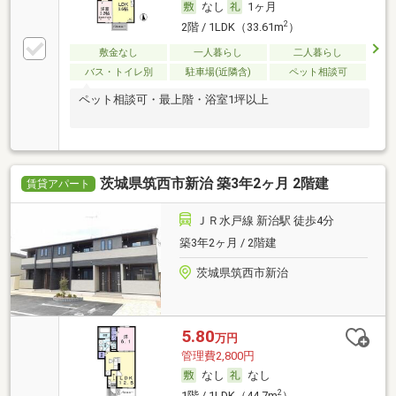
なし
1ヶ月
2
2階 / 1LDK（33.61m
）
敷金なし
一人暮らし
二人暮らし
バス・トイレ別
駐車場(近隣含)
ペット相談可
ペット相談可・最上階・浴室1坪以上
茨城県筑西市新治 築3年2ヶ月 2階建
賃貸アパート
ＪＲ水戸線 新治駅 徒歩4分
築3年2ヶ月 / 2階建
茨城県筑西市新治
5.80
万円
管理費2,800円
なし
なし
2
1階 / 1LDK（44.7m
）