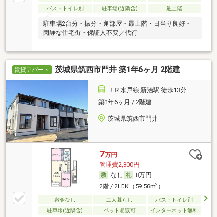
バス・トイレ別
駐車場(近隣含)
最上階
駐車場2台分・振分・角部屋・最上階・日当り良好・
閑静な住宅街・保証人不要／代行
茨城県筑西市門井 築1年6ヶ月 2階建
賃貸アパート
ＪＲ水戸線 新治駅 徒歩13分
築1年6ヶ月 / 2階建
茨城県筑西市門井
7
万円
管理費2,800円
なし
8万円
2
2階 / 2LDK（59.58m
）
敷金なし
二人暮らし
バス・トイレ別
駐車場(近隣含)
ペット相談可
インターネット無料