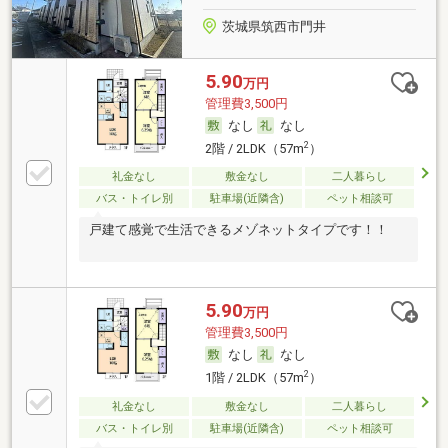
茨城県筑西市門井
5.90
万円
管理費3,500円
なし
なし
2
2階 / 2LDK（57m
）
礼金なし
敷金なし
二人暮らし
バス・トイレ別
駐車場(近隣含)
ペット相談可
戸建て感覚で生活できるメゾネットタイプです！！
5.90
万円
管理費3,500円
なし
なし
2
1階 / 2LDK（57m
）
礼金なし
敷金なし
二人暮らし
バス・トイレ別
駐車場(近隣含)
ペット相談可