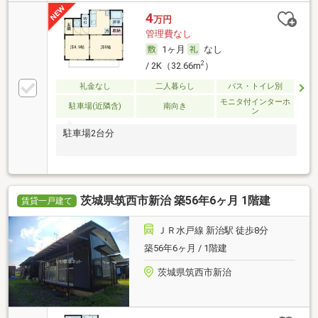
4
万円
管理費なし
1ヶ月
なし
2
/ 2K（32.66m
）
礼金なし
二人暮らし
バス・トイレ別
モニタ付インターホ
駐車場(近隣含)
南向き
ン
駐車場2台分
茨城県筑西市新治 築56年6ヶ月 1階建
賃貸一戸建て
ＪＲ水戸線 新治駅 徒歩8分
築56年6ヶ月 / 1階建
茨城県筑西市新治