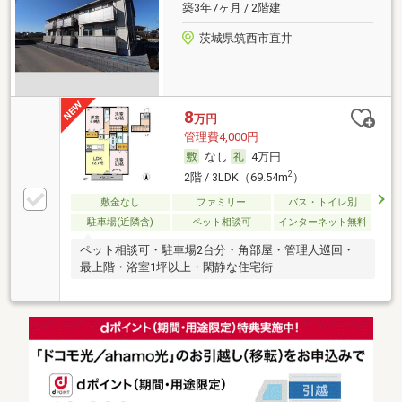
築3年7ヶ月 / 2階建
茨城県筑西市直井
8
万円
管理費4,000円
なし
4万円
2
2階 / 3LDK（69.54m
）
敷金なし
ファミリー
バス・トイレ別
駐車場(近隣含)
ペット相談可
インターネット無料
ペット相談可・駐車場2台分・角部屋・管理人巡回・
最上階・浴室1坪以上・閑静な住宅街