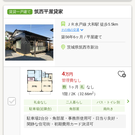
筑西平屋貸家
賃貸一戸建て
ＪＲ水戸線 大和駅 徒歩5.5km
その他の交通
築56年6ヶ月 / 平屋建て
茨城県筑西市新治
4
万円
管理費なし
1ヶ月
なし
2
1階 / 2K（32.66m
）
礼金なし
二人暮らし
バス・トイレ別
駐車場(近隣含)
角部屋
南向き
駐車場2台分・角部屋・事務所使用可・日当り良好・
閑静な住宅街・初期費用カード決済可