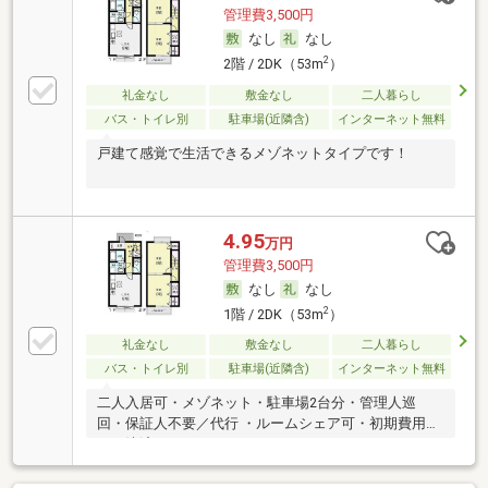
管理費3,500円
なし
なし
2
2階 / 2DK（53m
）
礼金なし
敷金なし
二人暮らし
バス・トイレ別
駐車場(近隣含)
インターネット無料
戸建て感覚で生活できるメゾネットタイプです！
4.95
万円
管理費3,500円
なし
なし
2
1階 / 2DK（53m
）
礼金なし
敷金なし
二人暮らし
バス・トイレ別
駐車場(近隣含)
インターネット無料
二人入居可・メゾネット・駐車場2台分・管理人巡
回・保証人不要／代行 ・ルームシェア可・初期費用カ
ード決済可