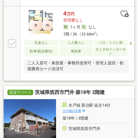
4
万円
管理費なし
1ヶ月
なし
2
1階 / 2K（32.66m
）
礼金なし
二人暮らし
バス・トイレ別
モニタ付インターホ
駐車場(近隣含)
角部屋
ン
二人入居可・角部屋・事務所使用可・管理人巡回・初
期費用カード決済可
茨城県筑西市門井 築18年 2階建
賃貸アパート
水戸線 新治駅 徒歩14分
その他の交通
築18年 / 2階建
茨城県筑西市門井