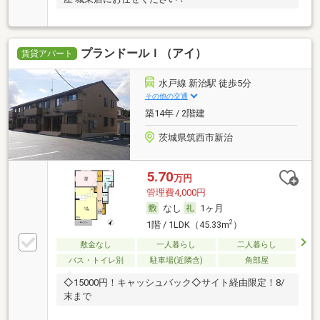
プランドールＩ（アイ）
賃貸アパート
水戸線 新治駅 徒歩5分
その他の交通
築14年 / 2階建
茨城県筑西市新治
5.70
万円
管理費4,000円
なし
1ヶ月
2
1階 / 1LDK（45.33m
）
敷金なし
一人暮らし
二人暮らし
バス・トイレ別
駐車場(近隣含)
角部屋
◇15000円！キャッシュバック◇サイト経由限定！8/
末まで