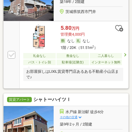
築18年 / 2階建
茨城県筑西市門井
5.80
万円
管理費4,000円
なし
なし
2
1階 / 2DK（51.51m
）
礼金なし
敷金なし
二人暮らし
バス・トイレ別
駐車場(近隣含)
インターネット無料
お部屋探しはLIXIL賃貸専門店あるある不動産小山店ま
で♪
シャトーハイツＩ
賃貸アパート
水戸線 新治駅 徒歩6分
その他の交通
築9年2ヶ月 / 2階建