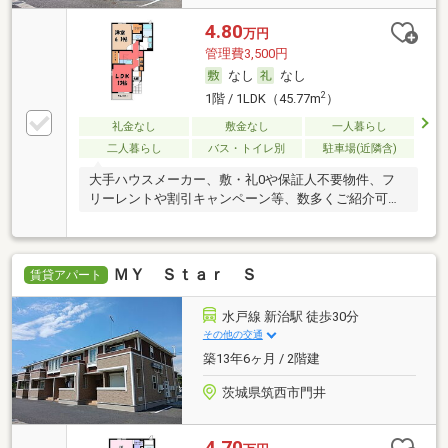
4.80
万円
管理費3,500円
なし
なし
2
1階 / 1LDK（45.77m
）
礼金なし
敷金なし
一人暮らし
二人暮らし
バス・トイレ別
駐車場(近隣含)
大手ハウスメーカー、敷・礼0や保証人不要物件、フ
リーレントや割引キャンペーン等、数多くご紹介可能
です
ＭＹ Ｓｔａｒ Ｓ
賃貸アパート
水戸線 新治駅 徒歩30分
その他の交通
築13年6ヶ月 / 2階建
茨城県筑西市門井
4.70