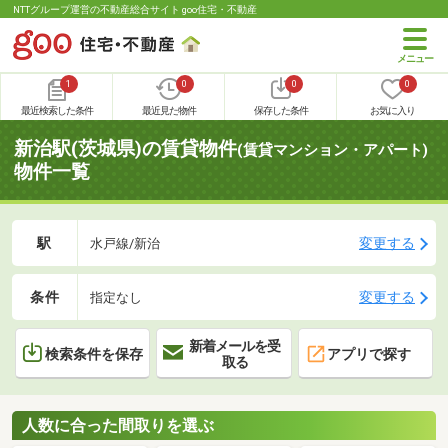
NTTグループ運営の不動産総合サイト goo住宅・不動産
1
0
0
0
最近検索した条件
最近見た物件
保存した条件
お気に入り
新治駅(茨城県)の賃貸物件
(賃貸マンション・アパート)
物件一覧
駅
変更する
水戸線/新治
条件
変更する
指定なし
新着メールを受
検索条件を保存
アプリで探す
取る
人数に合った間取りを選ぶ