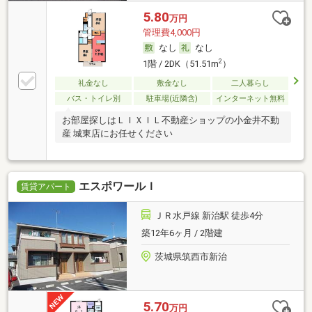
5.80
万円
管理費4,000円
なし
なし
2
1階 / 2DK（51.51m
）
礼金なし
敷金なし
二人暮らし
バス・トイレ別
駐車場(近隣含)
インターネット無料
お部屋探しはＬＩＸＩＬ不動産ショップの小金井不動
産 城東店にお任せください
エスポワールＩ
賃貸アパート
ＪＲ水戸線 新治駅 徒歩4分
築12年6ヶ月 / 2階建
茨城県筑西市新治
5.70
万円