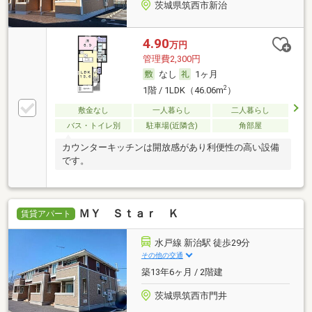
茨城県筑西市新治
4.90
万円
管理費2,300円
なし
1ヶ月
2
1階 / 1LDK（46.06m
）
敷金なし
一人暮らし
二人暮らし
バス・トイレ別
駐車場(近隣含)
角部屋
カウンターキッチンは開放感があり利便性の高い設備
です。
ＭＹ Ｓｔａｒ Ｋ
賃貸アパート
水戸線 新治駅 徒歩29分
その他の交通
築13年6ヶ月 / 2階建
茨城県筑西市門井