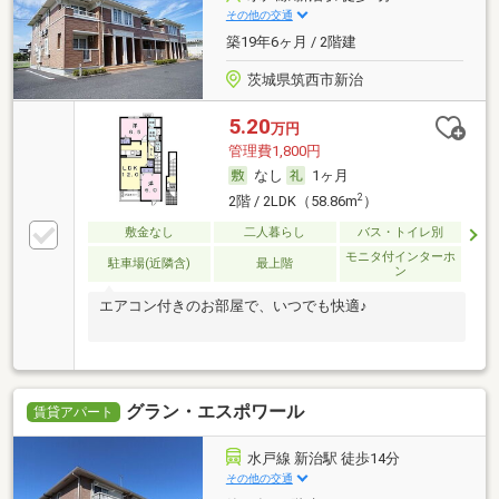
その他の交通
築19年6ヶ月 / 2階建
茨城県筑西市新治
5.20
万円
管理費1,800円
なし
1ヶ月
2
2階 / 2LDK（58.86m
）
敷金なし
二人暮らし
バス・トイレ別
モニタ付インターホ
駐車場(近隣含)
最上階
ン
エアコン付きのお部屋で、いつでも快適♪
グラン・エスポワール
賃貸アパート
水戸線 新治駅 徒歩14分
その他の交通