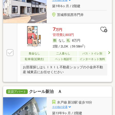
築1年6ヶ月 / 2階建
茨城県筑西市門井
7
万円
管理費2,800円
なし
8万円
2
2階 / 2LDK（59.58m
）
敷金なし
二人暮らし
バス・トイレ別
駐車場(近隣含)
ペット相談可
インターネット無料
お部屋探しはＬＩＸＩＬ不動産ショップの小金井不動
産 城東店にお任せください
クレール新治 Ａ
賃貸アパート
水戸線 新治駅 徒歩10分
その他の交通
築13年9ヶ月 / 2階建