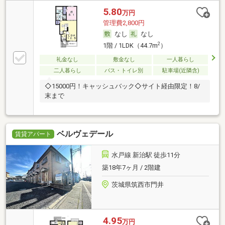
5.80
万円
管理費2,800円
なし
なし
2
1階 / 1LDK（44.7m
）
礼金なし
敷金なし
一人暮らし
二人暮らし
バス・トイレ別
駐車場(近隣含)
◇15000円！キャッシュバック◇サイト経由限定！8/
末まで
ベルヴェデール
賃貸アパート
水戸線 新治駅 徒歩11分
築18年7ヶ月 / 2階建
茨城県筑西市門井
4.95
万円