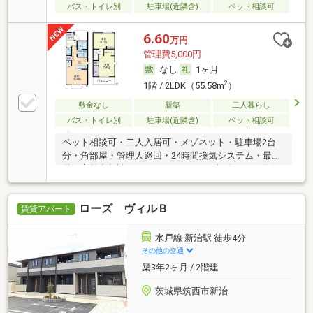
バス・トイレ別
駐車場(近隣含)
ペット相談可
6.60
万円
管理費5,000円
なし
1ヶ月
2
1階 / 2LDK（55.58m
）
敷金なし
新築
二人暮らし
バス・トイレ別
駐車場(近隣含)
ペット相談可
ペット相談可・二人入居可・メゾネット・駐車場2台
分・角部屋・管理人巡回・24時間換気システム・最上
階・高齢者相談・ルームシェア可・保証人不要／代行
・初期費用カード決済可
ローズ ヴィルＢ
賃貸アパート
水戸線 新治駅 徒歩4分
その他の交通
築3年2ヶ月 / 2階建
茨城県筑西市新治