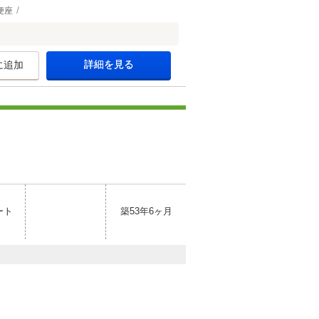
便座
詳細を見る
に追加
ート
築53年6ヶ月