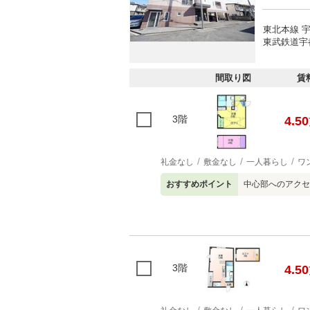
東北本線 宇
東武鉄道宇
間取り図
賃
3階
4.50
礼金なし
敷金なし
一人暮らし
ワ
おすすめポイント
中心部へのアクセ
3階
4.50