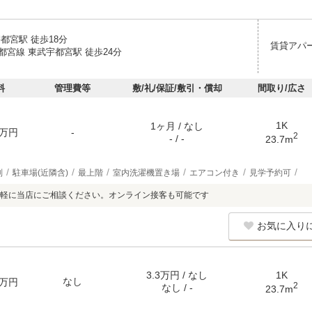
都宮駅 徒歩18分
賃貸アパ
都宮線 東武宇都宮駅 徒歩24分
料
管理費等
敷/礼/保証/敷引・償却
間取り/広さ
1K
1ヶ月 / なし
万円
-
2
- / -
23.7m
別
駐車場(近隣含)
最上階
室内洗濯機置き場
エアコン付き
見学予約可
軽に当店にご相談ください。オンライン接客も可能です
お気に入り
3.3万円 / なし
1K
なし
万円
2
なし / -
23.7m