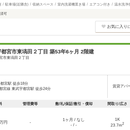
別
駐車場(近隣含)
収納スペース
室内洗濯機置き場
エアコン付き
温水洗浄
済可
お気に入り
都宮市東塙田２丁目 築53年6ヶ月 2階建
宮市東塙田２丁目
都宮駅 徒歩18分
賃貸アパ
都宮線 東武宇都宮駅 徒歩24分
料
管理費等
敷/礼/保証/敷引・償却
間取り/広さ
1K
1ヶ月 / なし
万円
-
2
- / -
23.7m