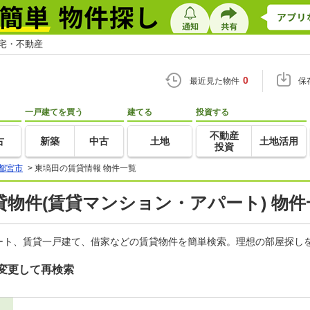
住宅・不動産
0
最近見た物件
保
一戸建てを買う
建てる
投資する
不動産
古
新築
中古
土地
土地活用
投資
都宮市
>
東塙田の賃貸情報 物件一覧
物件(賃貸マンション・アパート) 物件
ート、賃貸一戸建て、借家などの賃貸物件を簡単検索。理想の部屋探しを
変更して再検索