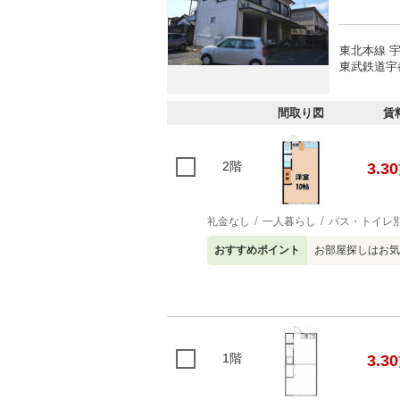
東北本線 宇
東武鉄道宇
間取り図
賃
2階
3.30
礼金なし
一人暮らし
バス・トイレ
おすすめポイント
お部屋探しはお気
1階
3.30