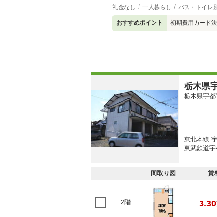
礼金なし
一人暮らし
バス・トイレ
おすすめポイント
初期費用カード決
栃木県宇
栃木県宇都
東北本線 宇
東武鉄道宇
間取り図
賃
2階
3.30