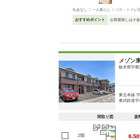
礼金なし
一人暮らし
バス・トイレ
おすすめポイント
お部屋探しは小金
メゾン
栃木県宇都
東北本線 宇
東武鉄道宇
間取り図
賃
2階
6.50