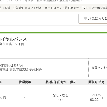
ンルーム
バス・トイレ別
駐車場(近隣含)
最上階
角部屋
月（家賃・共益費）☆ロフト付き・オートロック・防犯カメラ・TVモニターホン完
お気に入り
ロイヤルパレス
宮市東塙田２丁目
都宮駅 徒歩17分
賃貸マンシ
都宮線 東武宇都宮駅 徒歩24分
料
管理費等
敷/礼/保証/敷引・償却
間取り/広さ
3LDK
なし / なし
万円
-
2
- / -
63.22m