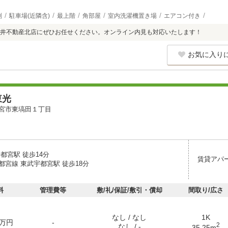
別
駐車場(近隣含)
最上階
角部屋
室内洗濯機置き場
エアコン付き
井不動産北店にぜひお任せください。オンライン内見も対応いたします！
お気に入り
東光
宮市東塙田１丁目
都宮駅 徒歩14分
賃貸アパ
都宮線 東武宇都宮駅 徒歩18分
料
管理費等
敷/礼/保証/敷引・償却
間取り/広さ
なし / なし
1K
万円
-
2
なし / -
35.25m