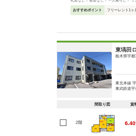
礼金なし
敷金なし
一人暮らし
ワ
おすすめポイント
フリーレント1ヶ
東塙田
栃木県宇都
東北本線 宇
東武鉄道宇
間取り図
賃
2階
6.40