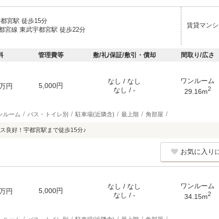
都宮駅 徒歩15分
賃貸マンシ
都宮線 東武宇都宮駅 徒歩22分
料
管理費等
敷/礼/保証/敷引・償却
間取り/広さ
ワンルーム
なし / なし
5,000円
万円
2
なし / -
29.16m
ンルーム
バス・トイレ別
駐車場(近隣含)
最上階
角部屋
ス良好！宇都宮駅まで徒歩15分♪
お気に入り
ワンルーム
なし / なし
5,000円
万円
2
なし / -
34.15m