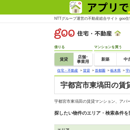
NTTグループ運営の不動産総合サイト goo
借りる
マンションを買う
店舗･
賃貸
新築
中
事業用
住宅・不動産
>
賃貸
>
首都圏
>
栃木県
>
宇
宇都宮市東塙田の賃貸
宇都宮市東塙田の賃貸マンション、アパ
探したい物件のエリア・検索条件を