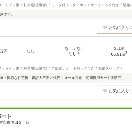
ス・トイレ別
駐車場(近隣含)
モニタ付インターホン
オートロック付き
駐輪
屋です。
お気に入り
なし / なし
3LDK
なし
万円
2
なし / -
66.51m
ス・トイレ別
駐車場(近隣含)
角部屋
オートロック付き
収納スペース
屋・閑静な住宅街・保証人不要／代行 ・オール電化・初期費用カード決済可
お気に入り
パート
宮市東塙田２丁目