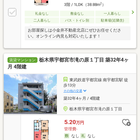
2
3階 / 1LDK（38.88m
）
礼金なし
敷金なし
一人暮らし
二人暮らし
バス・トイレ別
駐車場(近隣含)
お部屋探しは小金井不動産北店にぜひお任せくださ
い。オンライン内見も対応いたします！
栃木県宇都宮市滝の原１丁目 築32年4ヶ
賃貸マンション
月 4階建
東武鉄道宇都宮線 南宇都宮駅 徒
歩13分
その他の交通
築32年4ヶ月 / 4階建
栃木県宇都宮市滝の原１丁目
5.20
万円
管理費-
なし
なし