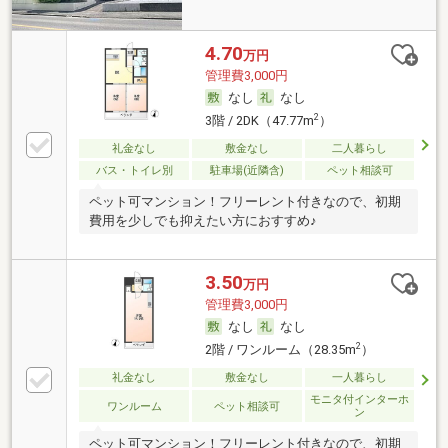
4.70
万円
管理費3,000円
なし
なし
2
3階 / 2DK（47.77m
）
礼金なし
敷金なし
二人暮らし
バス・トイレ別
駐車場(近隣含)
ペット相談可
ペット可マンション！フリーレント付きなので、初期
費用を少しでも抑えたい方におすすめ♪
3.50
万円
管理費3,000円
なし
なし
2
2階 / ワンルーム（28.35m
）
礼金なし
敷金なし
一人暮らし
モニタ付インターホ
ワンルーム
ペット相談可
ン
ペット可マンション！フリーレント付きなので、初期