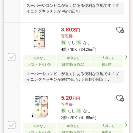
スーパーやコンビニが近くにある便利な立地です！ダ
イニングキッチンが7帖で広々♪
3.80
万円
管理費-
なし
なし
2
4階 / 1DK（34.26m
）
礼金なし
敷金なし
一人暮らし
バス・トイレ別
駐車場(近隣含)
最上階
スーパーやコンビニが近くにある便利な立地です！ダ
イニングキッチンが8帖で広々♪明保野公園近く♪
5.20
万円
管理費-
なし
なし
2
2階 / 2DK（41.55m
）
礼金なし
敷金なし
二人暮らし
バス・トイレ別
駐車場(近隣含)
角部屋