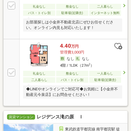
礼金なし
敷金なし
二人暮らし
バス・トイレ別
駐車場(近隣含)
インターネット無料
お部屋探しは小金井不動産北店にぜひお任せくださ
い。オンライン内見も対応いたします！
4.40
万円
管理費3,000円
なし
なし
2
4階 / 1LDK（27m
）
礼金なし
敷金なし
一人暮らし
二人暮らし
バス・トイレ別
駐車場(近隣含)
◆LINEやオンラインでご対応可◆お気軽に【小金井不
動産元今泉店】にお問合せください！
レジデンス滝の原 Ｉ
賃貸マンション
東武鉄道宇都宮線 南宇都宮駅 徒