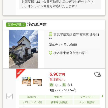
お部屋探しは小金井不動産北店にぜひお任せくださ
い。オンライン内見も対応いたします！
滝の原戸建
賃貸一戸建て
東武宇都宮線 南宇都宮駅 徒歩11
分
築50年8ヶ月 / 2階建
栃木県宇都宮市滝の原３
6.90
万円
管理費なし
なし
なし
2
1階 / 4K（66.24m
）
礼金なし
敷金なし
ファミリー
バス・トイレ別
駐車場(近隣含)
ペット相談可