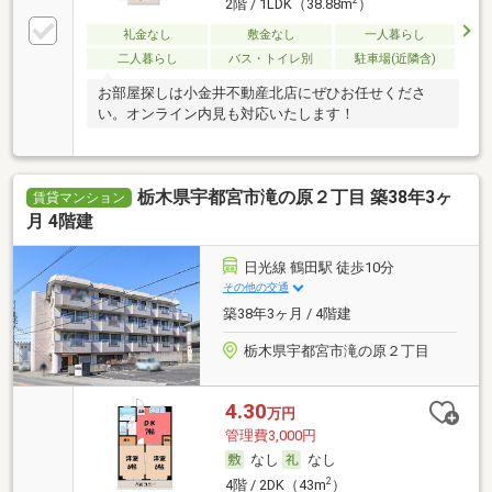
2
2階 / 1LDK（38.88m
）
礼金なし
敷金なし
一人暮らし
二人暮らし
バス・トイレ別
駐車場(近隣含)
お部屋探しは小金井不動産北店にぜひお任せくださ
い。オンライン内見も対応いたします！
栃木県宇都宮市滝の原２丁目 築38年3ヶ
賃貸マンション
月 4階建
日光線 鶴田駅 徒歩10分
その他の交通
築38年3ヶ月 / 4階建
栃木県宇都宮市滝の原２丁目
4.30
万円
管理費3,000円
なし
なし
2
4階 / 2DK（43m
）