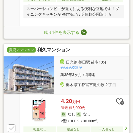
スーパーやコンビニが近くにある便利な立地です！ダ
イニングキッチンが7帖で広々♪明保野公園近く☆
残り1件を表示する
利久マンション
賃貸マンション
日光線 鶴田駅 徒歩10分
その他の交通
築38年3ヶ月 / 4階建
栃木県宇都宮市滝の原２丁目
4.20
万円
管理費3,000円
なし
なし
2
2階 / 1LDK（38.88m
）
礼金なし
敷金なし
一人暮らし