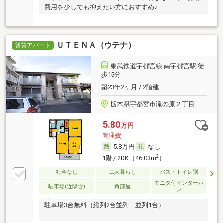
費用を少しでも抑えたい方におすすめ♪
ＵＴＥＮＡ（ウテナ）
賃貸アパート
東武鉄道宇都宮線 南宇都宮駅 徒
歩15分
築23年2ヶ月 / 2階建
栃木県宇都宮市滝の原２丁目
5.80
万円
管理費-
5.8万円
なし
2
1階 / 2DK（46.03m
）
礼金なし
二人暮らし
バス・トイレ別
モニタ付インターホ
駐車場(近隣含)
角部屋
ン
駐車場3台無料（縦列2台並列 並列1台）