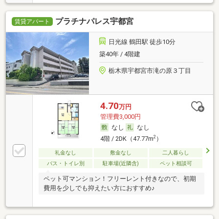
プラチナパレス宇都宮
賃貸アパート
日光線 鶴田駅 徒歩10分
築40年 / 4階建
栃木県宇都宮市滝の原３丁目
4.70
万円
管理費3,000円
なし
なし
2
4階 / 2DK（47.77m
）
礼金なし
敷金なし
二人暮らし
バス・トイレ別
駐車場(近隣含)
ペット相談可
ペット可マンション！フリーレント付きなので、初期
費用を少しでも抑えたい方におすすめ♪