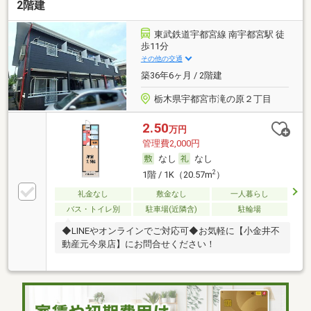
2階建
東武鉄道宇都宮線 南宇都宮駅 徒
歩11分
その他の交通
築36年6ヶ月 / 2階建
栃木県宇都宮市滝の原２丁目
2.50
万円
管理費2,000円
なし
なし
2
1階 / 1K（20.57m
）
礼金なし
敷金なし
一人暮らし
バス・トイレ別
駐車場(近隣含)
駐輪場
◆LINEやオンラインでご対応可◆お気軽に【小金井不
動産元今泉店】にお問合せください！