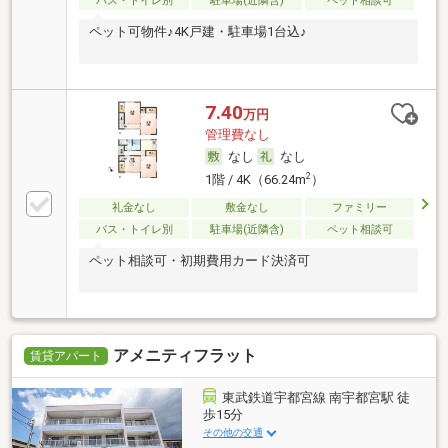
バス・トイレ別
駐車場(近隣含)
ペット相談可
ペット可物件♪4K戸建・駐車場1台込♪
7.40
万円
管理費なし
なし
なし
2
1階 / 4K（66.24m
）
礼金なし
敷金なし
ファミリー
バス・トイレ別
駐車場(近隣含)
ペット相談可
ペット相談可・初期費用カード決済可
アメニティフラット
賃貸アパート
東武鉄道宇都宮線 南宇都宮駅 徒
歩15分
その他の交通