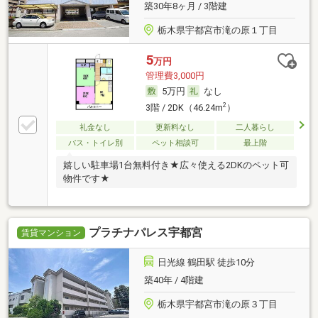
築30年8ヶ月 / 3階建
栃木県宇都宮市滝の原１丁目
5
万円
管理費3,000円
5万円
なし
2
3階 / 2DK（46.24m
）
礼金なし
更新料なし
二人暮らし
バス・トイレ別
ペット相談可
最上階
嬉しい駐車場1台無料付き★広々使える2DKのペット可
物件です★
プラチナパレス宇都宮
賃貸マンション
日光線 鶴田駅 徒歩10分
築40年 / 4階建
栃木県宇都宮市滝の原３丁目