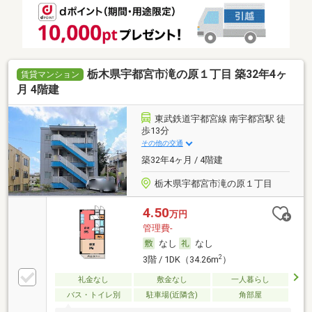
栃木県宇都宮市滝の原１丁目 築32年4ヶ
賃貸マンション
月 4階建
東武鉄道宇都宮線 南宇都宮駅 徒
歩13分
その他の交通
築32年4ヶ月 / 4階建
栃木県宇都宮市滝の原１丁目
4.50
万円
管理費-
なし
なし
2
3階 / 1DK（34.26m
）
礼金なし
敷金なし
一人暮らし
バス・トイレ別
駐車場(近隣含)
角部屋