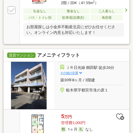
2
2階 / 2DK（41.55m
）
礼金なし
敷金なし
二人暮らし
バス・トイレ別
駐車場(近隣含)
角部屋
お部屋探しは小金井不動産北店にぜひお任せくださ
い。オンライン内見も対応いたします！
アメニティフラット
賃貸マンション
ＪＲ日光線 鶴田駅 徒歩26分
その他の交通
築30年8ヶ月 / 3階建
栃木県宇都宮市滝の原１
5
万円
管理費3,000円
1ヶ月
なし