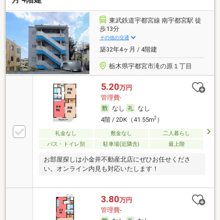
東武鉄道宇都宮線 南宇都宮駅 徒
歩13分
その他の交通
築32年4ヶ月 / 4階建
栃木県宇都宮市滝の原１丁目
5.20
万円
管理費-
なし
なし
2
4階 / 2DK（41.55m
）
礼金なし
敷金なし
二人暮らし
バス・トイレ別
駐車場(近隣含)
最上階
お部屋探しは小金井不動産北店にぜひお任せくださ
い。オンライン内見も対応いたします！
3.80
万円
管理費-