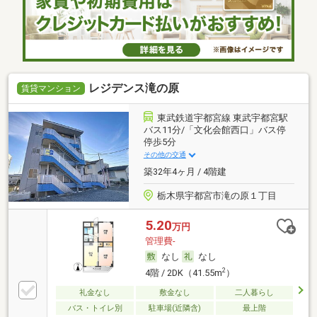
レジデンス滝の原
賃貸マンション
東武鉄道宇都宮線 東武宇都宮駅
バス11分/「文化会館西口」バス停
停歩5分
その他の交通
築32年4ヶ月 / 4階建
栃木県宇都宮市滝の原１丁目
5.20
万円
管理費-
なし
なし
2
4階 / 2DK（41.55m
）
礼金なし
敷金なし
二人暮らし
バス・トイレ別
駐車場(近隣含)
最上階