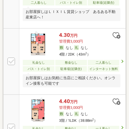
二人暮らし
バス・トイレ別
駐車場(近隣含)
お部屋探しはＬＩＸＩＬ賃貸ショップ あるある不動
産東店へ！
4.30
万円
管理費3,000円
なし
なし
2
4階 / 2DK（43m
）
礼金なし
敷金なし
二人暮らし
バス・トイレ別
駐車場(近隣含)
インターネット無料
お部屋探しはお気軽に当店にご相談ください。オンラ
イン接客も可能です
4.40
万円
管理費3,000円
なし
なし
2
3階 / 1LDK（38.88m
）
礼金なし
敷金なし
一人暮らし