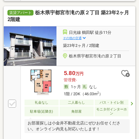
栃木県宇都宮市滝の原２丁目 築23年2ヶ月
賃貸アパート
2階建
日光線 鶴田駅 徒歩11分
その他の交通
築23年2ヶ月 / 2階建
栃木県宇都宮市滝の原２丁目
5.80
万円
管理費-
1ヶ月
なし
2
1階 / 2DK（46.03m
）
礼金なし
二人暮らし
バス・トイレ別
モニタ付インターホ
駐車場(近隣含)
角部屋
ン
お部屋探しは小金井不動産北店にぜひお任せくださ
い。オンライン内見も対応いたします！