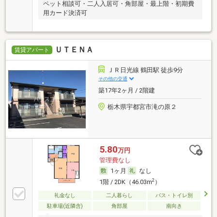
ペット相談可・二人入居可・角部屋・最上階・初期費
用カード決済可
ＵＴＥＮＡ
賃貸アパート
ＪＲ日光線 鶴田駅 徒歩9分
その他の交通
築17年2ヶ月 / 2階建
栃木県宇都宮市滝の原２
5.80
万円
管理費なし
1ヶ月
なし
2
1階 / 2DK（46.03m
）
礼金なし
二人暮らし
バス・トイレ別
駐車場(近隣含)
角部屋
南向き