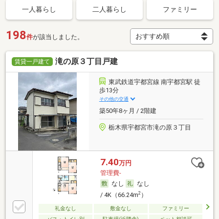
一人暮らし
二人暮らし
ファミリー
198
件
が該当しました。
滝の原３丁目戸建
賃貸一戸建て
東武鉄道宇都宮線 南宇都宮駅 徒
歩13分
その他の交通
築50年8ヶ月 / 2階建
栃木県宇都宮市滝の原３丁目
7.40
万円
管理費-
なし
なし
2
/ 4K（66.24m
）
礼金なし
敷金なし
ファミリー