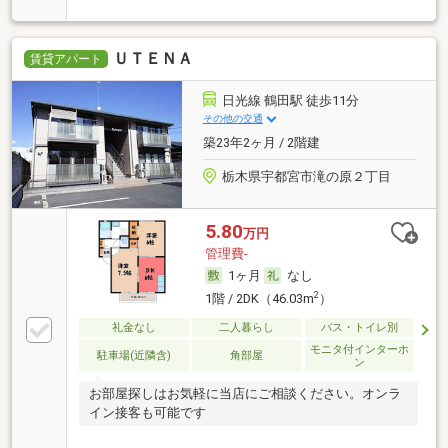
ＵＴＥＮＡ
賃貸アパート
日光線 鶴田駅 徒歩11分
その他の交通
築23年2ヶ月 / 2階建
栃木県宇都宮市滝の原２丁目
5.80
万円
管理費-
1ヶ月
なし
2
1階 / 2DK（46.03m
）
礼金なし
二人暮らし
バス・トイレ別
モニタ付インターホ
駐車場(近隣含)
角部屋
ン
お部屋探しはお気軽に当店にご相談ください。オンラ
イン接客も可能です