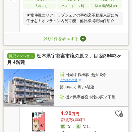
二人暮らし
バス・トイレ別
駐車場(近隣含)
★物件数エリアトップシェアの宇都宮不動産東店にお
任せを！オンライン内見可能！他社様掲載物件紹介可
能！
残り1件を表示する
栃木県宇都宮市滝の原２丁目 築38年3ヶ
賃貸マンション
月 4階建
日光線 鶴田駅 徒歩10分
その他の交通
築38年3ヶ月 / 4階建
栃木県宇都宮市滝の原２丁目
4.20
万円
管理費3,000円
なし
なし