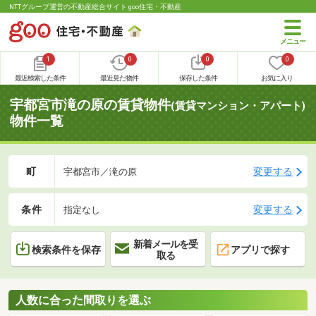
NTTグループ運営の不動産総合サイト goo住宅・不動産
1
0
0
0
最近検索した条件
最近見た物件
保存した条件
お気に入り
宇都宮市滝の原の賃貸物件
(賃貸マンション・アパート)
物件一覧
町
変更する
宇都宮市／滝の原
条件
変更する
指定なし
新着メールを受
検索条件を保存
アプリで探す
取る
人数に合った間取りを選ぶ