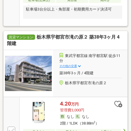
駐車場(近隣含)
角部屋
南向き
駐車場3台分以上・角部屋・初期費用カード決済可
栃木県宇都宮市滝の原２ 築38年3ヶ月 4
賃貸マンション
階建
東武宇都宮線 南宇都宮駅 徒歩11
分
その他の交通
築38年3ヶ月 / 4階建
栃木県宇都宮市滝の原２
4.20
万円
管理費3,000円
なし
なし
2
2階 / 1LDK（38.88m
）