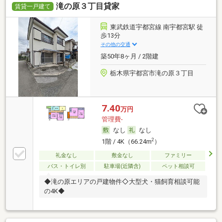
滝の原３丁目貸家
賃貸一戸建て
東武鉄道宇都宮線 南宇都宮駅 徒
歩13分
その他の交通
築50年8ヶ月 / 2階建
栃木県宇都宮市滝の原３丁目
7.40
万円
管理費-
なし
なし
2
1階 / 4K（66.24m
）
礼金なし
敷金なし
ファミリー
バス・トイレ別
駐車場(近隣含)
ペット相談可
◆滝の原エリアの戸建物件◇大型犬・猫飼育相談可能
の4K◆