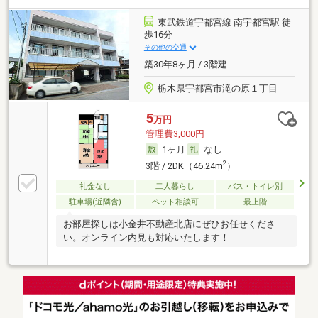
東武鉄道宇都宮線 南宇都宮駅 徒
歩16分
その他の交通
築30年8ヶ月 / 3階建
栃木県宇都宮市滝の原１丁目
5
万円
管理費3,000円
1ヶ月
なし
2
3階 / 2DK（46.24m
）
礼金なし
二人暮らし
バス・トイレ別
駐車場(近隣含)
ペット相談可
最上階
お部屋探しは小金井不動産北店にぜひお任せくださ
い。オンライン内見も対応いたします！