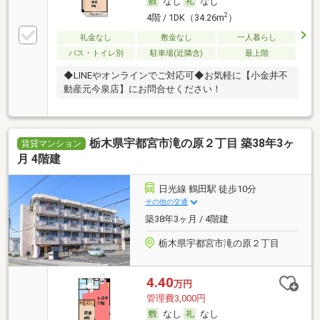
なし
なし
2
4階 / 1DK（34.26m
）
礼金なし
敷金なし
一人暮らし
バス・トイレ別
駐車場(近隣含)
最上階
◆LINEやオンラインでご対応可◆お気軽に【小金井不
動産元今泉店】にお問合せください！
栃木県宇都宮市滝の原２丁目 築38年3ヶ
賃貸マンション
月 4階建
日光線 鶴田駅 徒歩10分
その他の交通
築38年3ヶ月 / 4階建
栃木県宇都宮市滝の原２丁目
4.40
万円
管理費3,000円
なし
なし