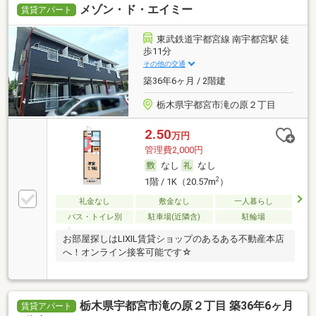
メゾン・ド・エイミー
賃貸アパート
東武鉄道宇都宮線 南宇都宮駅 徒
歩11分
その他の交通
築36年6ヶ月 / 2階建
栃木県宇都宮市滝の原２丁目
2.50
万円
管理費2,000円
なし
なし
2
1階 / 1K（20.57m
）
礼金なし
敷金なし
一人暮らし
バス・トイレ別
駐車場(近隣含)
駐輪場
お部屋探しはLIXIL賃貸ショップのあるある不動産本店
へ！オンライン接客可能です☆
栃木県宇都宮市滝の原２丁目 築36年6ヶ月
賃貸アパート