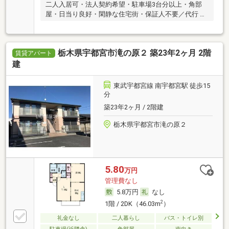
二人入居可・法人契約希望・駐車場3台分以上・角部
屋・日当り良好・閑静な住宅街・保証人不要／代行 ・
ルームシェア可
栃木県宇都宮市滝の原２ 築23年2ヶ月 2階
賃貸アパート
建
東武宇都宮線 南宇都宮駅 徒歩15
分
築23年2ヶ月 / 2階建
栃木県宇都宮市滝の原２
5.80
万円
管理費なし
5.8万円
なし
2
1階 / 2DK（46.03m
）
礼金なし
二人暮らし
バス・トイレ別