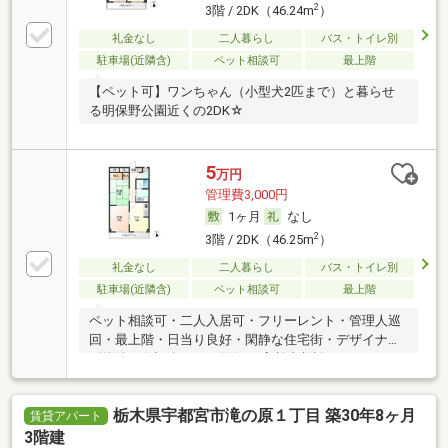
2
3階 / 2DK（46.24m
）
礼金なし
二人暮らし
バス・トイレ別
駐車場(近隣含)
ペット相談可
最上階
【ペット可】ワンちゃん（小型犬2匹まで）と暮らせ
る明保野公園近くの2DK☆
5
万円
管理費3,000円
1ヶ月
なし
2
3階 / 2DK（46.25m
）
礼金なし
二人暮らし
バス・トイレ別
駐車場(近隣含)
ペット相談可
最上階
ペット相談可・二人入居可・フリーレント・管理人巡
回・最上階・日当り良好・閑静な住宅街・デザイナー
ズ物件・保証人不要／代行 ・高齢者相談
栃木県宇都宮市滝の原１丁目 築30年8ヶ月
賃貸アパート
3階建