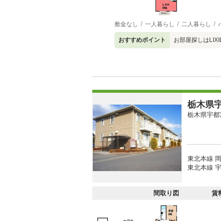
敷金なし
一人暮らし
二人暮らし
おすすめポイント
お部屋探しはLI
栃木県宇
栃木県宇都
東北本線 岡
東北本線 宇
間取り図
賃