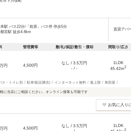
宮市下川俣町
本駅 バス22分/「前原」バス停 停歩5分
賃貸アパ
都宮駅 徒歩4.8km
料
管理費等
敷/礼/保証/敷引・償却
間取り/広さ
1LDK
なし / 3.5万円
4,500円
万円
2
- / -
45.42m
バス・トイレ別
駐車場(近隣含)
インターネット無料
最上階
角部屋
軽に当店にご相談ください。オンライン接客も可能です
お気に入り
1LDK
なし / 3.5万円
4,500円
万円
2