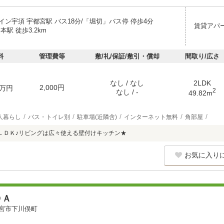
イン宇須 宇都宮駅 バス18分/「堀切」バス停 停歩4分
賃貸アパ
本駅 徒歩3.2km
料
管理費等
敷/礼/保証/敷引・償却
間取り/広さ
なし / なし
2LDK
2,000円
万円
2
なし / -
49.82m
人暮らし
バス・トイレ別
駐車場(近隣含)
インターネット無料
角部屋
ＬＤＫ♪リビングは広々使える壁付けキッチン★
お気に入り
ＯＡ
宮市下川俣町