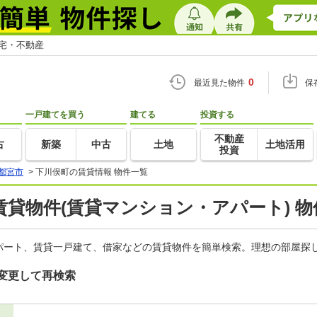
住宅・不動産
0
最近見た物件
保
一戸建てを買う
建てる
投資する
不動産
古
新築
中古
土地
土地活用
投資
都宮市
>
下川俣町の賃貸情報 物件一覧
貸物件(賃貸マンション・アパート) 物
パート、賃貸一戸建て、借家などの賃貸物件を簡単検索。理想の部屋探し
変更して再検索