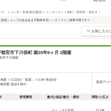
- / -
45.42m
バス・トイレ別
駐車場(近隣含)
インターネット無料
角部屋
南向き
XIL賃貸ショップのあるある不動産本店へ！オンライン接客可能です☆
お気に入り
都宮市下川俣町 築20年6ヶ月 2階建
宮市下川俣町
本駅 バス22分/「前原」バス停 停歩5分
賃貸アパ
都宮駅 徒歩4.8km
料
管理費等
敷/礼/保証/敷引・償却
間取り/広さ
1LDK
なし / 3.5万円