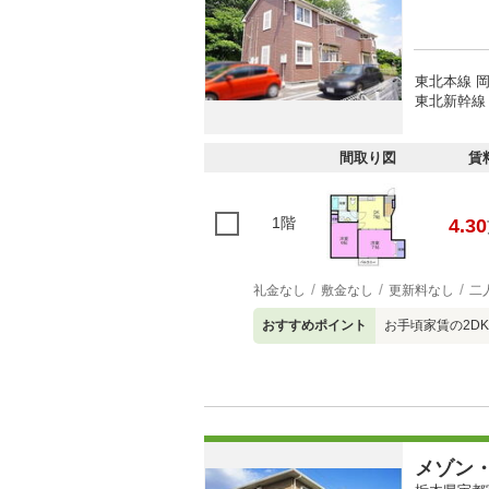
東北本線 岡
東北新幹線 
間取り図
賃
1階
4.30
礼金なし
敷金なし
更新料なし
二
おすすめポイント
お手頃家賃の2D
メゾン