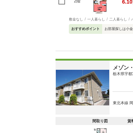
2階
6.10
敷金なし
一人暮らし
二人暮らし
おすすめポイント
お部屋探しは小金
メゾン
栃木県宇都
東北本線 岡
間取り図
賃