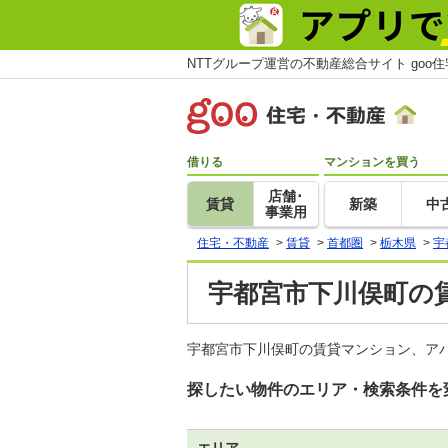
NTTグループ運営の不動産総合サイト goo
借りる
マンションを買う
店舗･
賃貸
新築
中
事業用
住宅・不動産
>
賃貸
>
首都圏
>
栃木県
>
宇
宇都宮市下川俣町の賃
宇都宮市下川俣町の賃貸マンション、ア
探したい物件のエリア・検索条件を