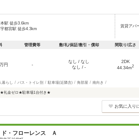
本駅 徒歩3.6km
賃貸アパ
宇都宮駅 徒歩4.3km
料
管理費等
敷/礼/保証/敷引・償却
間取り/広さ
なし / なし
2DK
万円
-
2
なし / -
44.34m
人暮らし
バス・トイレ別
駐車場(近隣含)
角部屋
南向き
K★礼金ゼロ★駐車場1台付き★
お気に入り
・ド・フローレンス Ａ