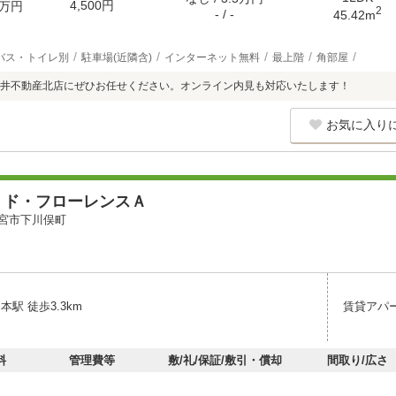
4,500円
万円
2
- / -
45.42m
バス・トイレ別
駐車場(近隣含)
インターネット無料
最上階
角部屋
井不動産北店にぜひお任せください。オンライン内見も対応いたします！
お気に入り
・ド・フローレンスＡ
宮市下川俣町
本駅 徒歩3.3km
賃貸アパ
料
管理費等
敷/礼/保証/敷引・償却
間取り/広さ