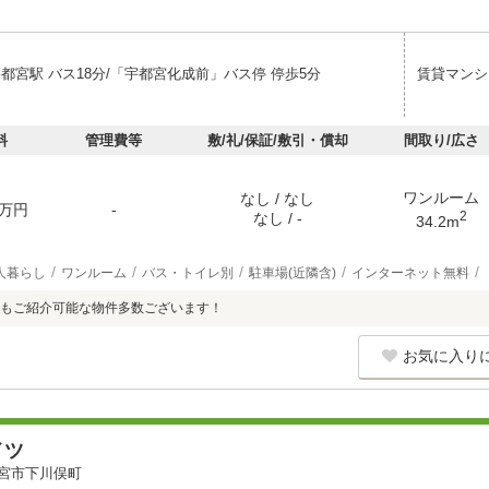
都宮駅 バス18分/「宇都宮化成前」バス停 停歩5分
賃貸マンシ
料
管理費等
敷/礼/保証/敷引・償却
間取り/広さ
ワンルーム
なし / なし
万円
-
2
なし / -
34.2m
人暮らし
ワンルーム
バス・トイレ別
駐車場(近隣含)
インターネット無料
もご紹介可能な物件多数ございます！
お気に入り
イツ
宮市下川俣町