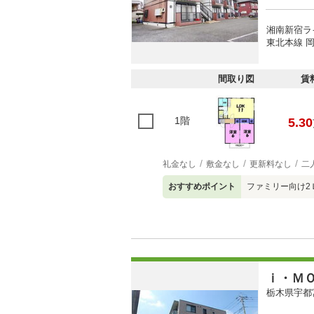
湘南新宿ラ
東北本線 岡
間取り図
賃
1階
5.30
礼金なし
敷金なし
更新料なし
二
おすすめポイント
ファミリー向け2
ｉ・Ｍ
栃木県宇都