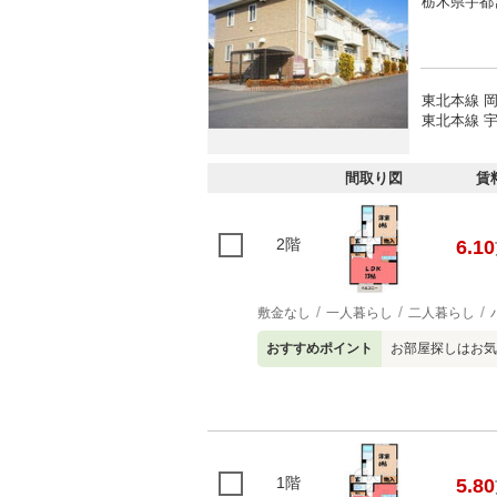
栃木県宇都
東北本線 岡
東北本線 宇
間取り図
賃
2階
6.10
敷金なし
一人暮らし
二人暮らし
おすすめポイント
お部屋探しはお気
1階
5.80