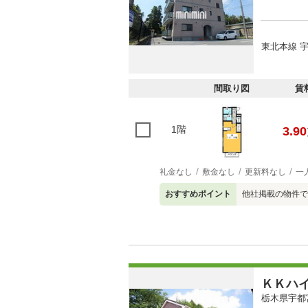
東北本線 宇
間取り図
賃
1階
3.90
礼金なし
敷金なし
更新料なし
一
おすすめポイント
他社掲載の物件で
ＫＫハ
栃木県宇都