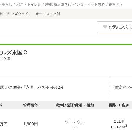
人暮らし
バス・トイレ別
駐車場(近隣含)
インターネット無料
南向き
料（キッズウェイ） オートロック付
お気に入り
ヒルズ永国Ｃ
市永国
駅 バス30分/「永国」バス停 停歩2分
賃貸アパ
料
管理費等
敷/礼/保証/敷引・償却
間取り/広さ
2LDK
なし / なし
1,900円
万円
2
- / -
65.64m