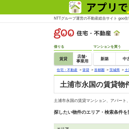
NTTグループ運営の不動産総合サイト goo
借りる
マンションを買う
店舗･
賃貸
新築
中
事業用
住宅・不動産
>
賃貸
>
首都圏
>
茨城県
>
土
土浦市永国の賃貸物件
土浦市永国の賃貸マンション、アパート、
探したい物件のエリア・検索条件を