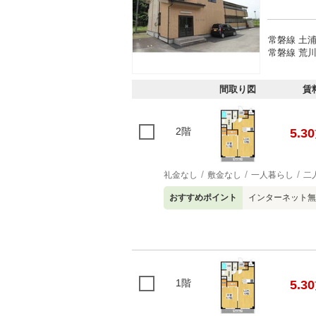
常磐線 土浦
常磐線 荒川
間取り図
賃
2階
5.30
礼金なし
敷金なし
一人暮らし
二
おすすめポイント
インターネット無
1階
5.30