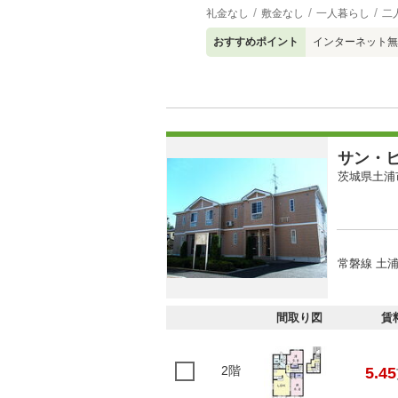
礼金なし
敷金なし
一人暮らし
二
おすすめポイント
インターネット無
サン・
茨城県土浦
常磐線 土浦
間取り図
賃
2階
5.45