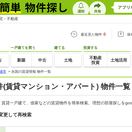
住宅・不動産
0
最近見た物件
保
一戸建てを買う
建てる
投資する
不動産
古
新築
中古
土地
土地活用
投資
浦市
>
永国の賃貸情報 物件一覧
(賃貸マンション・アパート) 物件一覧
賃貸一戸建て、借家などの賃貸物件を簡単検索。理想の部屋探しをgo
変更して再検索