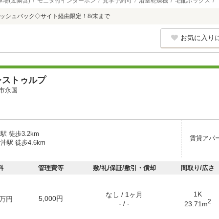
車場(近隣含)
モニタ付インターホン
見学予約可
浴室乾燥機
宅配ボックス
キャッシュバック◇サイト経由限定！8/末まで
お気に入り
レストゥルプ
市永国
駅 徒歩3.2km
賃貸アパ
沖駅 徒歩4.6km
料
管理費等
敷/礼/保証/敷引・償却
間取り/広さ
1K
なし / 1ヶ月
5,000円
万円
2
- / -
23.71m