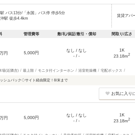
駅 バス13分/「永国」バス停 停歩5分
賃貸アパ
沖駅 徒歩4.4km
料
管理費等
敷/礼/保証/敷引・償却
間取り/広さ
1K
なし / なし
5,000円
万円
2
- / -
23.18m
車場(近隣含)
最上階
モニタ付インターホン
浴室乾燥機
宅配ボックス
キャッシュバック◇サイト経由限定！8/末まで
お気に入り
1K
なし / なし
5,000円
万円
2
- / -
23.18m