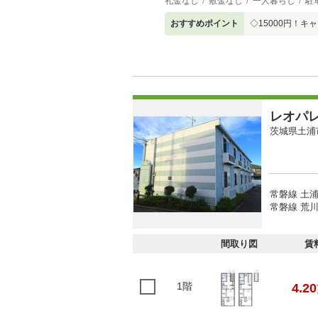
礼金なし
敷金なし
一人暮らし
駐
おすすめポイント
◇15000円！
レオパ
茨城県土浦
常磐線 土浦
常磐線 荒川
間取り図
賃
1階
4.20