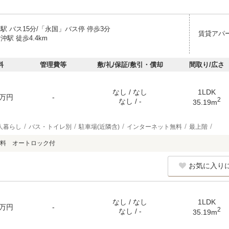
駅 バス15分/「永国」バス停 停歩3分
賃貸アパ
沖駅 徒歩4.4km
料
管理費等
敷/礼/保証/敷引・償却
間取り/広さ
なし / なし
1LDK
万円
-
2
なし / -
35.19m
人暮らし
バス・トイレ別
駐車場(近隣含)
インターネット無料
最上階
料 オートロック付
お気に入り
なし / なし
1LDK
万円
-
2
なし / -
35.19m