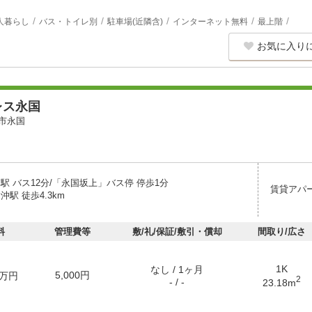
人暮らし
バス・トイレ別
駐車場(近隣含)
インターネット無料
最上階
お気に入り
レス永国
市永国
駅 バス12分/「永国坂上」バス停 停歩1分
賃貸アパ
沖駅 徒歩4.3km
料
管理費等
敷/礼/保証/敷引・償却
間取り/広さ
1K
なし / 1ヶ月
5,000円
万円
2
- / -
23.18m