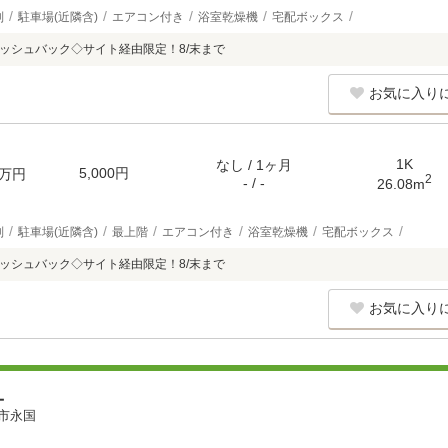
別
駐車場(近隣含)
エアコン付き
浴室乾燥機
宅配ボックス
キャッシュバック◇サイト経由限定！8/末まで
お気に入り
1K
なし / 1ヶ月
5,000円
万円
2
- / -
26.08m
別
駐車場(近隣含)
最上階
エアコン付き
浴室乾燥機
宅配ボックス
キャッシュバック◇サイト経由限定！8/末まで
お気に入り
ユ
市永国