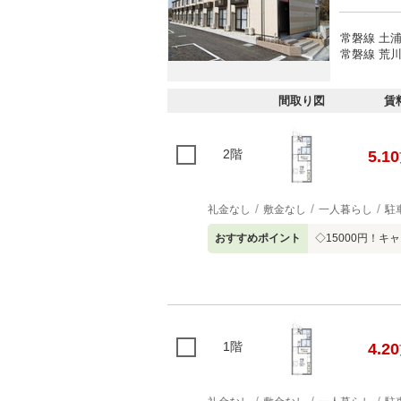
常磐線 土浦
常磐線 荒川
間取り図
賃
2階
5.10
礼金なし
敷金なし
一人暮らし
駐
おすすめポイント
◇15000円！
1階
4.20