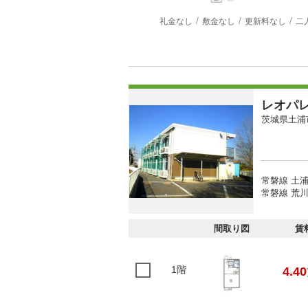
礼金なし
敷金なし
更新料なし
二
レオパ
茨城県土浦
常磐線 土浦
常磐線 荒川
間取り図
賃
1階
4.40