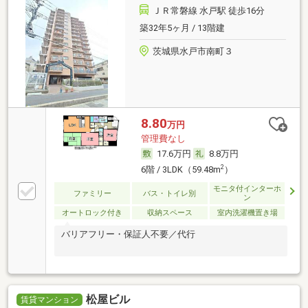
ＪＲ常磐線 水戸駅 徒歩16分
築32年5ヶ月 / 13階建
茨城県水戸市南町３
8.80
万円
管理費なし
17.6万円
8.8万円
2
6階 / 3LDK（59.48m
）
モニタ付インターホ
ファミリー
バス・トイレ別
ン
オートロック付き
収納スペース
室内洗濯機置き場
バリアフリー・保証人不要／代行
松屋ビル
賃貸マンション