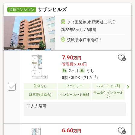
サザンヒルズ
賃貸マンション
ＪＲ常磐線 水戸駅 徒歩15分
築28年8ヶ月 / 8階建
茨城県水戸市南町３
7.90
万円
管理費5,000円
2ヶ月
なし
2
5階 / 3LDK（71.4m
）
礼金なし
ファミリー
バス・トイレ別
モニタ付インターホ
駐車場(近隣含)
インターネット無料
ン
二人入居可
6.60
万円