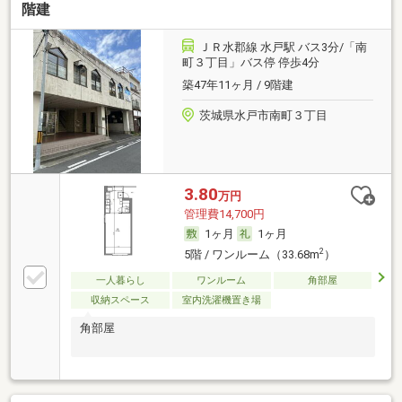
階建
ＪＲ水郡線 水戸駅 バス3分/「南
町３丁目」バス停 停歩4分
築47年11ヶ月 / 9階建
茨城県水戸市南町３丁目
3.80
万円
管理費14,700円
1ヶ月
1ヶ月
2
5階 / ワンルーム（33.68m
）
一人暮らし
ワンルーム
角部屋
収納スペース
室内洗濯機置き場
角部屋