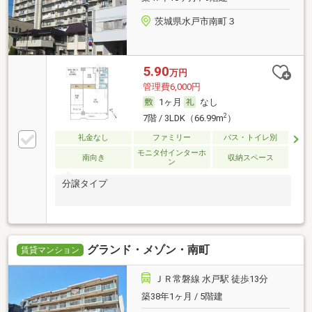
茨城県水戸市南町３
5.90
万円
管理費6,000円
1ヶ月
なし
2
7階 / 3LDK（66.99m
）
礼金なし
ファミリー
バス・トイレ別
モニタ付インターホ
南向き
収納スペース
ン
分譲タイプ
グランド・メゾン・南町
賃貸マンション
ＪＲ常磐線 水戸駅 徒歩13分
築38年1ヶ月 / 5階建