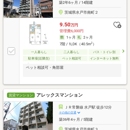
築2年6ヶ月 / 14階建
茨城県水戸市南町２
9.50
万円
管理費6,000円
1ヶ月
2ヶ月
2
7階 / 1LDK（40.5m
）
一人暮らし
二人暮らし
バス・トイレ別
駐車場(近隣含)
ペット相談可
インターネット無料
ペット相談可・角部屋
アレックスマンション
賃貸マンション
ＪＲ常磐線 水戸駅 徒歩12分
その他の交通
築36年4ヶ月 / 5階建
茨城県水戸市南町３