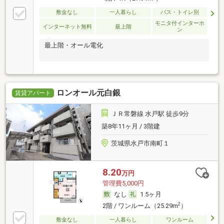
敷金なし
一人暮らし
バス・トイレ別
モニタ付インターホ
インターネット無料
最上階
ン
最上階・オール電化
ロンオール元白銀
賃貸アパート
ＪＲ常磐線 水戸駅 徒歩9分
築8年11ヶ月 / 3階建
茨城県水戸市南町１
8.20
万円
管理費5,000円
なし
1.5ヶ月
2
2階 / ワンルーム（25.29m
）
敷金なし
一人暮らし
ワンルーム