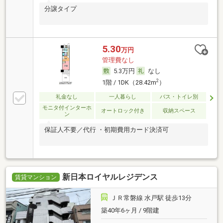
分譲タイプ
5.30
万円
管理費なし
5.3万円
なし
2
1階 / 1DK（28.42m
）
礼金なし
一人暮らし
バス・トイレ別
モニタ付インターホ
オートロック付き
収納スペース
ン
保証人不要／代行 ・初期費用カード決済可
新日本ロイヤルレジデンス
賃貸マンション
ＪＲ常磐線 水戸駅 徒歩13分
築40年6ヶ月 / 9階建