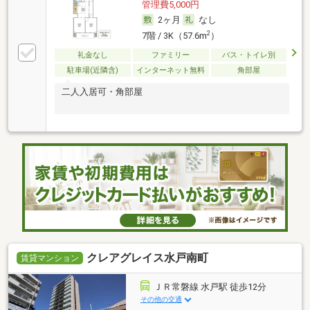
管理費5,000円
2ヶ月
なし
2
7階 / 3K（57.6m
）
礼金なし
ファミリー
バス・トイレ別
駐車場(近隣含)
インターネット無料
角部屋
二人入居可・角部屋
クレアグレイス水戸南町
賃貸マンション
ＪＲ常磐線 水戸駅 徒歩12分
その他の交通