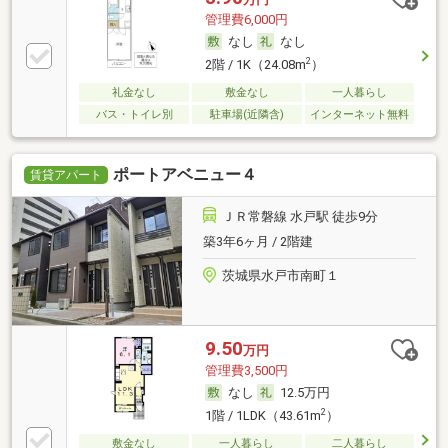
管理費6,000円
なし
なし
2
2階 / 1K（24.08m
）
礼金なし
敷金なし
一人暮らし
バス・トイレ別
駐車場(近隣含)
インターネット無料
ポートアベニュー４
賃貸アパート
ＪＲ常磐線 水戸駅 徒歩9分
築3年6ヶ月 / 2階建
茨城県水戸市南町１
9.50
万円
管理費3,500円
なし
12.5万円
2
1階 / 1LDK（43.61m
）
敷金なし
一人暮らし
二人暮らし