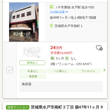
ＪＲ常磐線 水戸駅 徒歩10分
その他の交通
築49年1ヶ月 / 地上4階地下1階建
茨城県水戸市南町１
24
万円
管理費30,000円
2ヶ月
なし
動画あり
2
2階 / ワンルーム（251.61m
）
礼金なし
一人暮らし
ワンルーム
角部屋
角部屋
茨城県水戸市南町３丁目 築47年11ヶ月 9
賃貸マンション