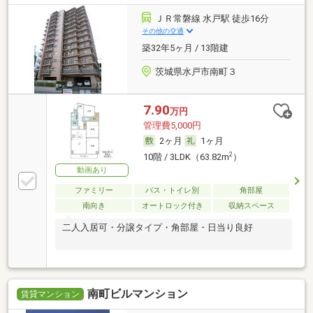
ＪＲ常磐線 水戸駅 徒歩16分
その他の交通
築32年5ヶ月 / 13階建
茨城県水戸市南町３
7.90
万円
管理費5,000円
2ヶ月
1ヶ月
2
10階 / 3LDK（63.82m
）
動画あり
ファミリー
バス・トイレ別
角部屋
南向き
オートロック付き
収納スペース
二人入居可・分譲タイプ・角部屋・日当り良好
南町ビルマンション
賃貸マンション