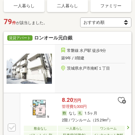
一人暮らし
二人暮らし
ファミリー
79
件
が該当しました。
ロンオール元白銀
賃貸アパート
常磐線 水戸駅 徒歩9分
築9年 / 3階建
茨城県水戸市南町１丁目
8.20
万円
管理費5,000円
なし
1.5ヶ月
2
2階 / ワンルーム（25.29m
）
敷金なし
一人暮らし
ワンルーム