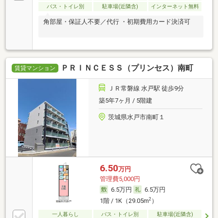
バス・トイレ別
駐車場(近隣含)
インターネット無料
角部屋・保証人不要／代行 ・初期費用カード決済可
ＰＲＩＮＣＥＳＳ（プリンセス）南町
賃貸マンション
ＪＲ常磐線 水戸駅 徒歩9分
築5年7ヶ月 / 5階建
茨城県水戸市南町１
6.50
万円
管理費5,000円
6.5万円
6.5万円
2
1階 / 1K（29.05m
）
一人暮らし
バス・トイレ別
駐車場(近隣含)