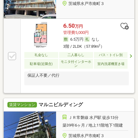
茨城県水戸市南町３
6.50
万円
管理費5,000円
6.5万円
なし
2
3階 / 2LDK（57.89m
）
礼金なし
二人暮らし
バス・トイレ別
モニタ付インターホ
駐車場(近隣含)
室内洗濯機置き場
ン
保証人不要／代行
マルニビルディング
賃貸マンション
ＪＲ常磐線 水戸駅 徒歩13分
築39年6ヶ月 / 地上11階地下1階建
茨城県水戸市南町３