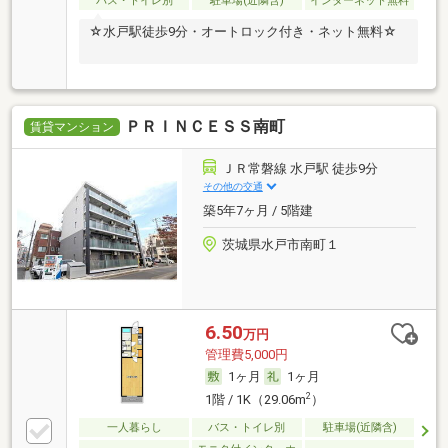
バス・トイレ別
駐車場(近隣含)
インターネット無料
☆水戸駅徒歩9分・オートロック付き・ネット無料☆
ＰＲＩＮＣＥＳＳ南町
賃貸マンション
ＪＲ常磐線 水戸駅 徒歩9分
その他の交通
築5年7ヶ月 / 5階建
茨城県水戸市南町１
6.50
万円
管理費5,000円
1ヶ月
1ヶ月
2
1階 / 1K（29.06m
）
一人暮らし
バス・トイレ別
駐車場(近隣含)