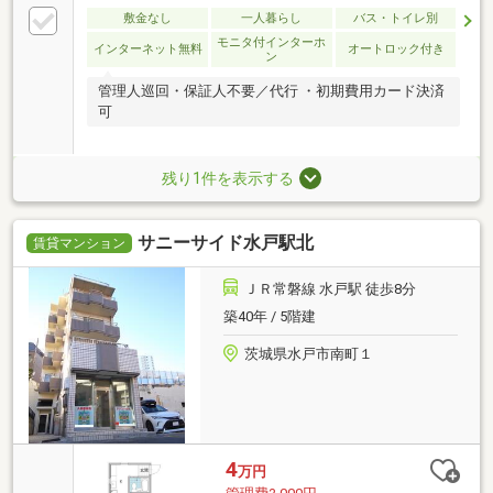
敷金なし
一人暮らし
バス・トイレ別
モニタ付インターホ
インターネット無料
オートロック付き
ン
管理人巡回・保証人不要／代行 ・初期費用カード決済
可
残り1件を表示する
サニーサイド水戸駅北
賃貸マンション
ＪＲ常磐線 水戸駅 徒歩8分
築40年 / 5階建
茨城県水戸市南町１
4
万円