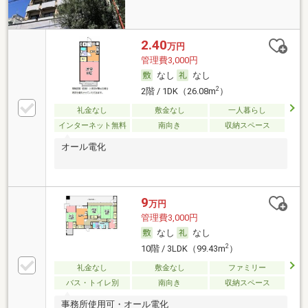
2.40
万円
管理費3,000円
なし
なし
2
2階 / 1DK（26.08m
）
礼金なし
敷金なし
一人暮らし
インターネット無料
南向き
収納スペース
オール電化
9
万円
管理費3,000円
なし
なし
2
10階 / 3LDK（99.43m
）
礼金なし
敷金なし
ファミリー
バス・トイレ別
南向き
収納スペース
事務所使用可・オール電化