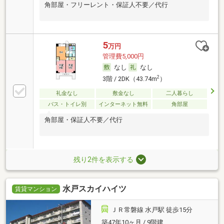
角部屋・フリーレント・保証人不要／代行
5
万円
管理費5,000円
なし
なし
2
3階 / 2DK（43.74m
）
礼金なし
敷金なし
二人暮らし
バス・トイレ別
インターネット無料
角部屋
角部屋・保証人不要／代行
残り2件を表示する
水戸スカイハイツ
賃貸マンション
ＪＲ常磐線 水戸駅 徒歩15分
築47年10ヶ月 / 9階建