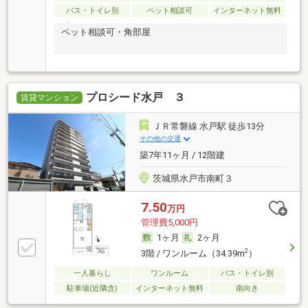
バス・トイレ別
ペット相談可
インターネット無料
ペット相談可・角部屋
プロシード水戸 ３
賃貸マンション
ＪＲ常磐線 水戸駅 徒歩13分
その他の交通
築7年11ヶ月 / 12階建
茨城県水戸市南町３
7.50
万円
管理費5,000円
1ヶ月
2ヶ月
2
3階 / ワンルーム（34.39m
）
一人暮らし
ワンルーム
バス・トイレ別
駐車場(近隣含)
インターネット無料
南向き