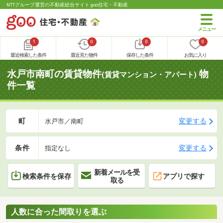
NTTグループ運営の不動産総合サイト goo住宅・不動産
1
0
0
0
最近検索した条件
最近見た物件
保存した条件
お気に入り
水戸市南町の賃貸物件
物
(賃貸マンション・アパート)
件一覧
町
変更する
水戸市／南町
条件
変更する
指定なし
新着メールを受
検索条件を保存
アプリで探す
取る
人数に合った間取りを選ぶ