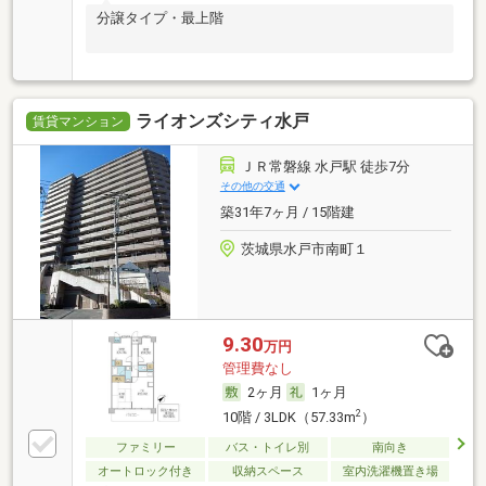
分譲タイプ・最上階
ライオンズシティ水戸
賃貸マンション
ＪＲ常磐線 水戸駅 徒歩7分
その他の交通
築31年7ヶ月 / 15階建
茨城県水戸市南町１
9.30
万円
管理費なし
2ヶ月
1ヶ月
2
10階 / 3LDK（57.33m
）
ファミリー
バス・トイレ別
南向き
オートロック付き
収納スペース
室内洗濯機置き場