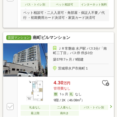
バス・トイレ別
ペット相談可
インターネット無料
ペット相談可・二人入居可・角部屋・保証人不要／代
行 ・初期費用カード決済可・家賃カード決済可
南町ビルマンション
賃貸マンション
ＪＲ常磐線 水戸駅 バス3分/「南
町二丁目」バス停 停歩3分
築57年7ヶ月 / 9階建
茨城県水戸市南町１
4.30
万円
管理費なし
1ヶ月
なし
2
9階 / 2K（46.08m
）
礼金なし
二人暮らし
バス・トイレ別
最上階
南向き