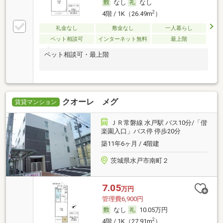
なし
なし
2
4階 / 1K（26.49m
）
礼金なし
敷金なし
一人暮らし
ペット相談可
インターネット無料
最上階
ペット相談可・最上階
クオーレ メグ
賃貸マンション
ＪＲ常磐線 水戸駅 バス10分/「偕
楽園入口」バス停 停歩20分
築11年6ヶ月 / 4階建
茨城県水戸市南町２
7.05
万円
管理費6,900円
なし
10.05万円
2
4階 / 1K（27.91m
）