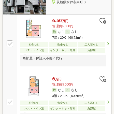
茨城県水戸市南町３
6.50
万円
管理費5,000円
なし
なし
2
7階 / 2DK（60.72m
）
礼金なし
敷金なし
二人暮らし
バス・トイレ別
インターネット無料
角部屋
角部屋・保証人不要／代行
6
万円
管理費5,000円
なし
なし
2
3階 / 2LDK（50.58m
）
礼金なし
敷金なし
二人暮らし
バス・トイレ別
インターネット無料
角部屋