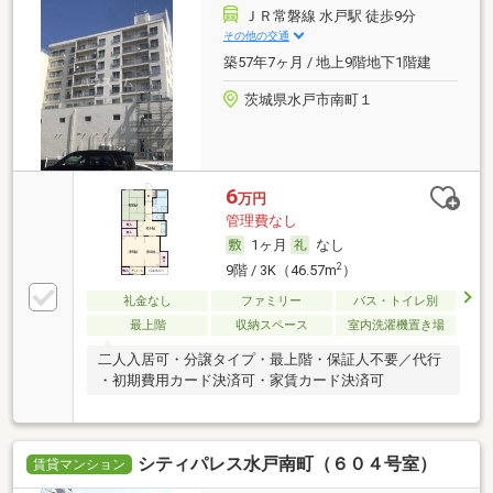
ＪＲ常磐線 水戸駅 徒歩9分
その他の交通
築57年7ヶ月 / 地上9階地下1階建
茨城県水戸市南町１
6
万円
管理費なし
1ヶ月
なし
2
9階 / 3K（46.57m
）
礼金なし
ファミリー
バス・トイレ別
最上階
収納スペース
室内洗濯機置き場
二人入居可・分譲タイプ・最上階・保証人不要／代行
・初期費用カード決済可・家賃カード決済可
シティパレス水戸南町（６０４号室）
賃貸マンション