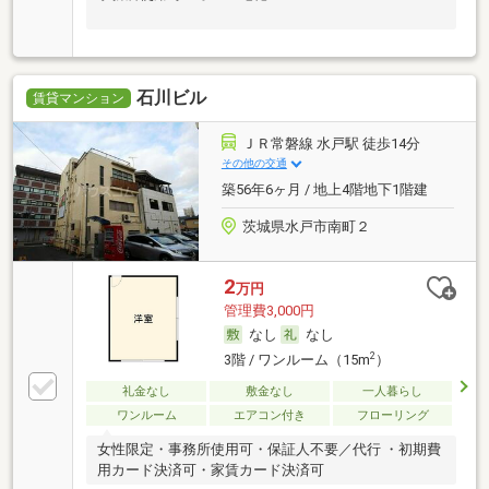
石川ビル
賃貸マンション
ＪＲ常磐線 水戸駅 徒歩14分
その他の交通
築56年6ヶ月 / 地上4階地下1階建
茨城県水戸市南町２
2
万円
管理費3,000円
なし
なし
2
3階 / ワンルーム（15m
）
礼金なし
敷金なし
一人暮らし
ワンルーム
エアコン付き
フローリング
女性限定・事務所使用可・保証人不要／代行 ・初期費
用カード決済可・家賃カード決済可