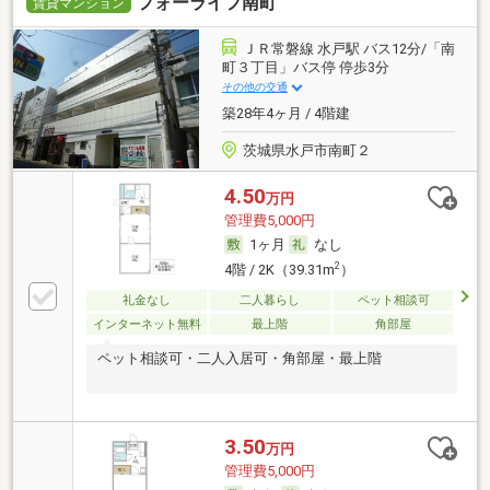
フォーライフ南町
賃貸マンション
ＪＲ常磐線 水戸駅 バス12分/「南
町３丁目」バス停 停歩3分
その他の交通
築28年4ヶ月 / 4階建
茨城県水戸市南町２
4.50
万円
管理費5,000円
1ヶ月
なし
2
4階 / 2K（39.31m
）
礼金なし
二人暮らし
ペット相談可
インターネット無料
最上階
角部屋
ペット相談可・二人入居可・角部屋・最上階
3.50
万円
管理費5,000円