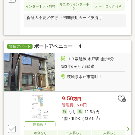
モニタ付インターホ
インターネット無料
オートロック付き
ン
保証人不要／代行 ・初期費用カード決済可
ポートアベニュー ４
賃貸アパート
ＪＲ常磐線 水戸駅 徒歩8分
築3年6ヶ月 / 2階建
茨城県水戸市南町１
9.50
万円
管理費3,500円
なし
12.5万円
2
1階 / 1LDK（43.61m
）
動画あり
敷金なし
一人暮らし
二人暮らし