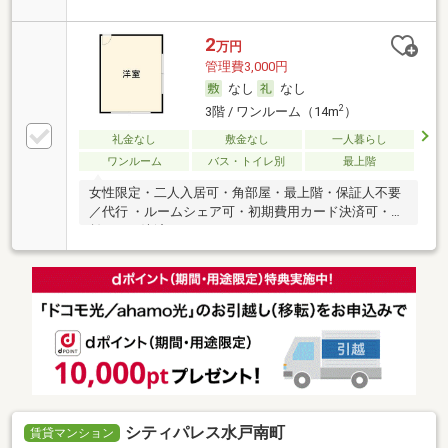
2
万円
管理費3,000円
なし
なし
2
3階 / ワンルーム（14m
）
礼金なし
敷金なし
一人暮らし
ワンルーム
バス・トイレ別
最上階
女性限定・二人入居可・角部屋・最上階・保証人不要
／代行 ・ルームシェア可・初期費用カード決済可・家
賃カード決済可
シティパレス水戸南町
賃貸マンション