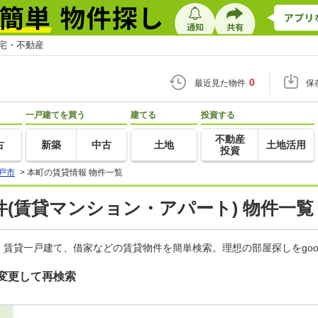
住宅・不動産
0
最近見た物件
保
一戸建てを買う
建てる
投資する
不動産
古
新築
中古
土地
土地活用
投資
戸市
>
本町の賃貸情報 物件一覧
(賃貸マンション・アパート) 物件一覧
賃貸一戸建て、借家などの賃貸物件を簡単検索。理想の部屋探しをgo
変更して再検索