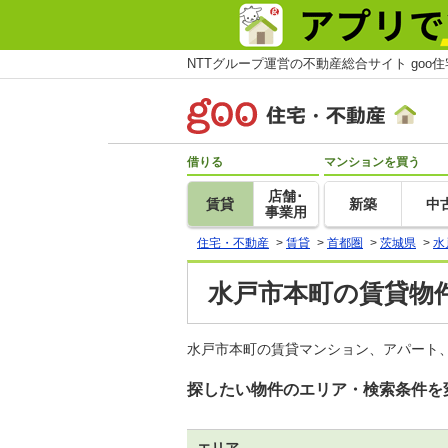
NTTグループ運営の不動産総合サイト goo
借りる
マンションを買う
店舗･
賃貸
新築
中
事業用
住宅・不動産
>
賃貸
>
首都圏
>
茨城県
>
水
水戸市本町の賃貸物件
水戸市本町の賃貸マンション、アパート、
探したい物件のエリア・検索条件を