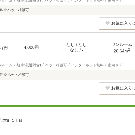
ンルーム
駐車場(近隣含)
ペット相談可
インターネット無料
南向き
料☆ペット相談可
お気に入り
ワンルーム
なし / なし
4,000円
万円
2
なし / -
20.64m
ンルーム
駐車場(近隣含)
ペット相談可
インターネット無料
南向き
料☆ペット相談可
お気に入り
２
市本町１丁目