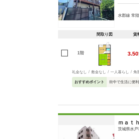
水郡線 常
間取り図
賃
1階
3.50
礼金なし
敷金なし
一人暮らし
角
おすすめポイント
街中で生活に便利
ｍａｔ
茨城県水戸