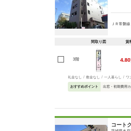
ＪＲ常磐線
間取り図
賃
3階
4.80
礼金なし
敷金なし
一人暮らし
ワ
おすすめポイント
出窓・初期費用カ
コート
茨城県水戸