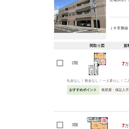
ＪＲ常磐線 
間取り図
賃
2階
7
万
礼金なし
敷金なし
一人暮らし
二
おすすめポイント
角部屋・保証人不
3階
7
万