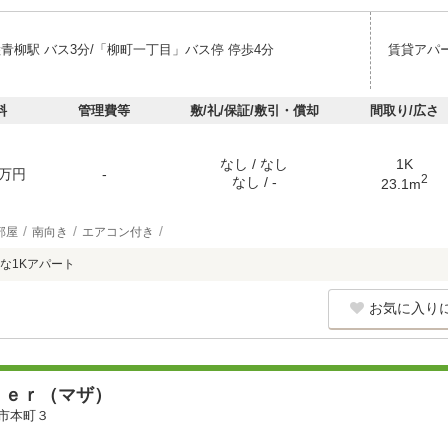
陸青柳駅 バス3分/「柳町一丁目」バス停 停歩4分
賃貸アパ
料
管理費等
敷/礼/保証/敷引・償却
間取り/広さ
なし / なし
1K
万円
-
2
なし / -
23.1m
部屋
南向き
エアコン付き
な1Kアパート
お気に入り
ｈｅｒ（マザ）
市本町３