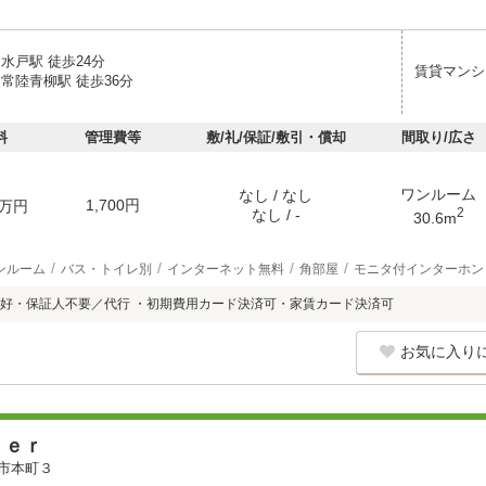
水戸駅 徒歩24分
賃貸マンシ
常陸青柳駅 徒歩36分
料
管理費等
敷/礼/保証/敷引・償却
間取り/広さ
ワンルーム
なし / なし
1,700円
万円
2
なし / -
30.6m
ンルーム
バス・トイレ別
インターネット無料
角部屋
モニタ付インターホン
好・保証人不要／代行 ・初期費用カード決済可・家賃カード決済可
お気に入り
ｈｅｒ
市本町３