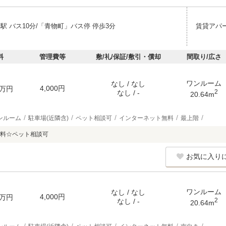
駅 バス10分/「青物町」バス停 停歩3分
賃貸アパ
料
管理費等
敷/礼/保証/敷引・償却
間取り/広さ
ワンルーム
なし / なし
4,000円
万円
2
なし / -
20.64m
ンルーム
駐車場(近隣含)
ペット相談可
インターネット無料
最上階
料☆ペット相談可
お気に入り
ワンルーム
なし / なし
4,000円
万円
2
なし / -
20.64m