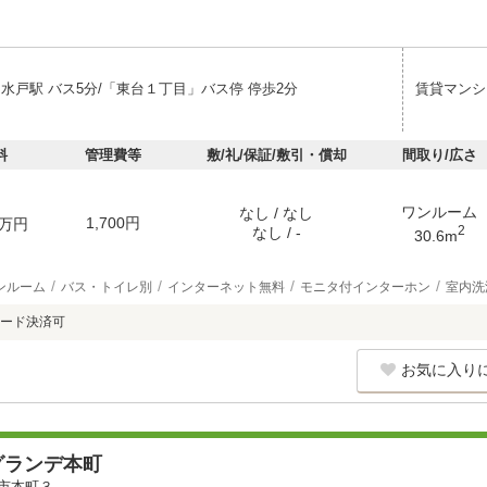
 水戸駅 バス5分/「東台１丁目」バス停 停歩2分
賃貸マンシ
料
管理費等
敷/礼/保証/敷引・償却
間取り/広さ
ワンルーム
なし / なし
1,700円
万円
2
なし / -
30.6m
ンルーム
バス・トイレ別
インターネット無料
モニタ付インターホン
室内洗
ード決済可
お気に入り
グランデ本町
市本町３