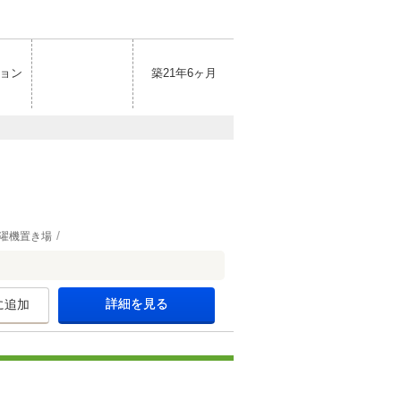
ョン
築21年6ヶ月
濯機置き場
詳細を見る
に追加