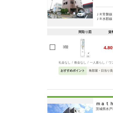
ＪＲ常磐線 
ＪＲ水郡線 
間取り図
賃
3階
4.80
礼金なし
敷金なし
一人暮らし
ワ
おすすめポイント
角部屋・日当り良
ｍａｔ
茨城県水戸