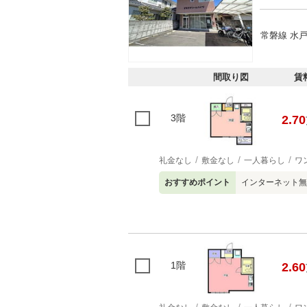
常磐線 水戸
間取り図
賃
3階
2.70
礼金なし
敷金なし
一人暮らし
ワ
おすすめポイント
インターネット無
1階
2.60