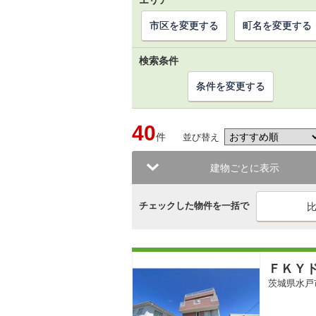
エリア
市区を変更する
町名を変更する
検索条件
条件を変更する
40
件
並び替え
建物ごとに表示
チェックした物件を一括で
ＦＫＹ
茨城県水戸