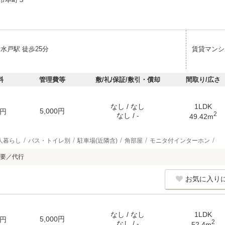
水戸駅 徒歩25分
賃貸マンシ
料
管理費等
敷/礼/保証/敷引・償却
間取り/広さ
なし / なし
1LDK
5,000円
円
2
なし / -
49.42m
人暮らし
バス・トイレ別
駐車場(近隣含)
角部屋
モニタ付インターホン
要／代行
お気に入り
なし / なし
1LDK
5,000円
円
2
なし / -
52.4m