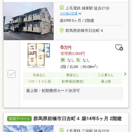
上毛電鉄 城東駅 徒歩21分
その他の交通
築29年5ヶ月 / 2階建
群馬県前橋市日吉町４
6
万円
管理費3,000円
なし
なし
2
2階 / 2LDK（50.08m
）
礼金なし
敷金なし
二人暮らし
バス・トイレ別
駐車場(近隣含)
最上階
最上階・初期費用カード決済可
群馬県前橋市日吉町４ 築14年5ヶ月 2階建
賃貸アパート
上毛電鉄 三俣駅 徒歩22分