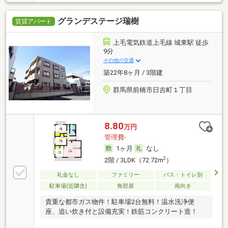
グランデステージ瑞樹
賃貸アパート
上毛電気鉄道上毛線 城東駅 徒歩
9分
その他の交通
築22年8ヶ月 / 3階建
群馬県前橋市日吉町１丁目
8.80
万円
管理費-
1ヶ月
なし
2
2階 / 3LDK（72.72m
）
礼金なし
ファミリー
バス・トイレ別
駐車場(近隣含)
角部屋
南向き
貴重な都市ガス物件！駐車場2台無料！温水洗浄便
座、追い炊き付と設備充実！鉄筋コンクリート造！