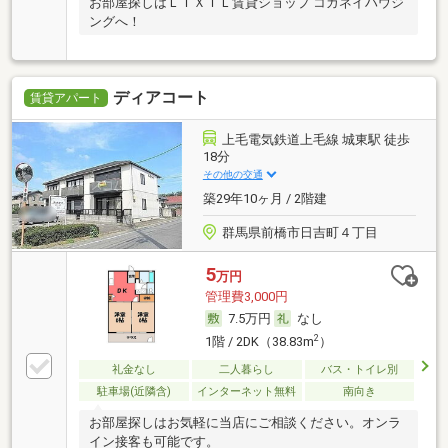
お部屋探しはＬＩＸＩＬ賃貸ショップ コガネイハウジ
ングへ！
ディアコート
賃貸アパート
上毛電気鉄道上毛線 城東駅 徒歩
18分
その他の交通
築29年10ヶ月 / 2階建
群馬県前橋市日吉町４丁目
5
万円
管理費3,000円
7.5万円
なし
2
1階 / 2DK（38.83m
）
礼金なし
二人暮らし
バス・トイレ別
駐車場(近隣含)
インターネット無料
南向き
お部屋探しはお気軽に当店にご相談ください。オンラ
イン接客も可能です。