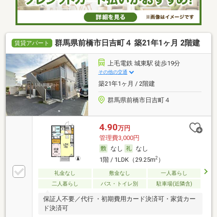
群馬県前橋市日吉町４ 築21年1ヶ月 2階建
賃貸アパート
上毛電鉄 城東駅 徒歩19分
その他の交通
築21年1ヶ月 / 2階建
群馬県前橋市日吉町４
4.90
万円
管理費3,000円
なし
なし
2
1階 / 1LDK（29.25m
）
礼金なし
敷金なし
一人暮らし
二人暮らし
バス・トイレ別
駐車場(近隣含)
保証人不要／代行 ・初期費用カード決済可・家賃カー
ド決済可