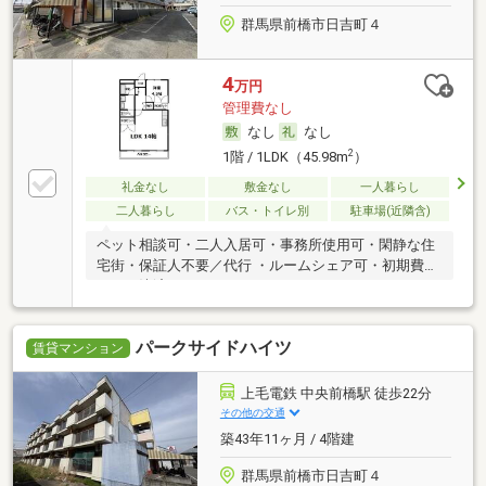
群馬県前橋市日吉町４
4
万円
管理費なし
なし
なし
2
1階 / 1LDK（45.98m
）
礼金なし
敷金なし
一人暮らし
二人暮らし
バス・トイレ別
駐車場(近隣含)
ペット相談可・二人入居可・事務所使用可・閑静な住
宅街・保証人不要／代行 ・ルームシェア可・初期費用
カード決済可
パークサイドハイツ
賃貸マンション
上毛電鉄 中央前橋駅 徒歩22分
その他の交通
築43年11ヶ月 / 4階建
群馬県前橋市日吉町４