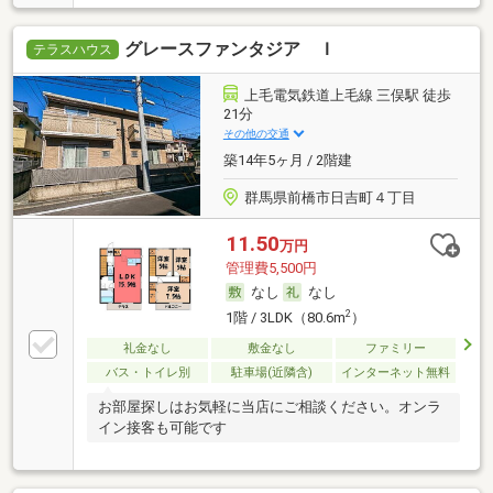
グレースファンタジア Ｉ
テラスハウス
上毛電気鉄道上毛線 三俣駅 徒歩
21分
その他の交通
築14年5ヶ月 / 2階建
群馬県前橋市日吉町４丁目
11.50
万円
管理費5,500円
なし
なし
2
1階 / 3LDK（80.6m
）
礼金なし
敷金なし
ファミリー
バス・トイレ別
駐車場(近隣含)
インターネット無料
お部屋探しはお気軽に当店にご相談ください。オンラ
イン接客も可能です