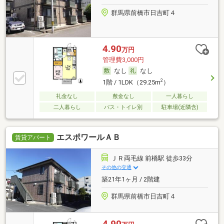
群馬県前橋市日吉町４
4.90
万円
管理費3,000円
なし
なし
2
1階 / 1LDK（29.25m
）
礼金なし
敷金なし
一人暮らし
二人暮らし
バス・トイレ別
駐車場(近隣含)
エスポワールＡＢ
賃貸アパート
ＪＲ両毛線 前橋駅 徒歩33分
その他の交通
築21年1ヶ月 / 2階建
群馬県前橋市日吉町４
4.90