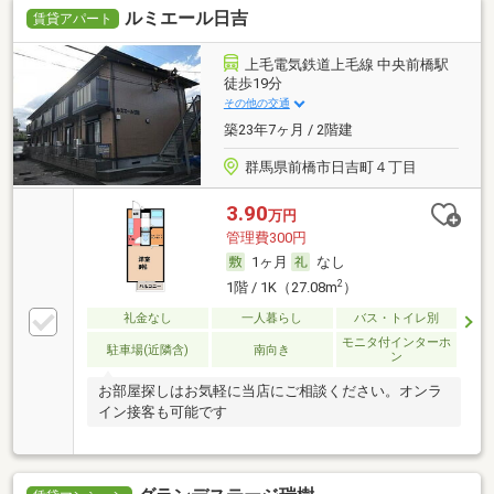
ルミエール日吉
賃貸アパート
上毛電気鉄道上毛線 中央前橋駅
徒歩19分
その他の交通
築23年7ヶ月 / 2階建
群馬県前橋市日吉町４丁目
3.90
万円
管理費300円
1ヶ月
なし
2
1階 / 1K（27.08m
）
礼金なし
一人暮らし
バス・トイレ別
モニタ付インターホ
駐車場(近隣含)
南向き
ン
お部屋探しはお気軽に当店にご相談ください。オンラ
イン接客も可能です