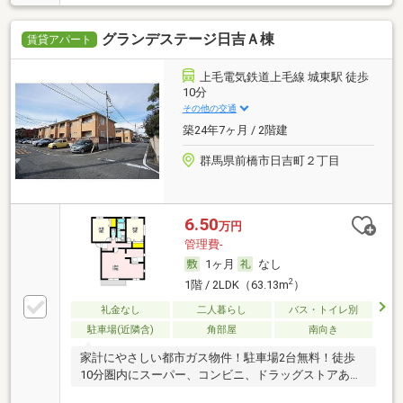
グランデステージ日吉Ａ棟
賃貸アパート
上毛電気鉄道上毛線 城東駅 徒歩
10分
その他の交通
築24年7ヶ月 / 2階建
群馬県前橋市日吉町２丁目
6.50
万円
管理費-
1ヶ月
なし
2
1階 / 2LDK（63.13m
）
礼金なし
二人暮らし
バス・トイレ別
駐車場(近隣含)
角部屋
南向き
家計にやさしい都市ガス物件！駐車場2台無料！徒歩
10分圏内にスーパー、コンビニ、ドラッグストアあり
♪