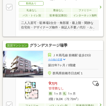
動画あり
礼金なし
敷金なし
ファミリー
バス・トイレ別
駐車場(近隣含)
インターネット無料
二人入居可・駐車場2台分・角部屋・最上階・閑静な
住宅街・デザイナーズ物件・保証人不要／代行 ・ルー
ムシェア可・初期費用カード決済可・家賃カード決済
可
グランデステージ瑞季
賃貸マンション
ＪＲ両毛線 前橋駅 徒歩23分
その他の交通
築22年7ヶ月 / 3階建
群馬県前橋市日吉町１
9
万円
管理費なし
1ヶ月
1ヶ月
2
2階 / 3LDK（72.72m
）
ファミリー
バス・トイレ別
駐車場(近隣含)