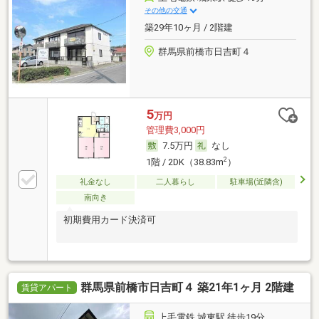
その他の交通
築29年10ヶ月 / 2階建
群馬県前橋市日吉町４
5
万円
管理費3,000円
7.5万円
なし
2
1階 / 2DK（38.83m
）
礼金なし
二人暮らし
駐車場(近隣含)
南向き
初期費用カード決済可
群馬県前橋市日吉町４ 築21年1ヶ月 2階建
賃貸アパート
上毛電鉄 城東駅 徒歩19分