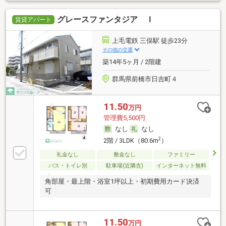
グレースファンタジア Ｉ
賃貸アパート
上毛電鉄 三俣駅 徒歩23分
その他の交通
築14年5ヶ月 / 2階建
群馬県前橋市日吉町４
11.50
万円
管理費5,500円
なし
なし
2
2階 / 3LDK（80.6m
）
礼金なし
敷金なし
ファミリー
バス・トイレ別
駐車場(近隣含)
インターネット無料
角部屋・最上階・浴室1坪以上・初期費用カード決済
可
11.50
万円