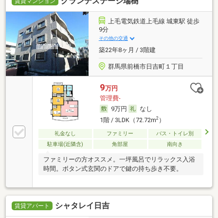
グランデステージ瑞樹
賃貸マンション
上毛電気鉄道上毛線 城東駅 徒歩
9分
その他の交通
築22年8ヶ月 / 3階建
群馬県前橋市日吉町１丁目
9
万円
管理費-
9万円
なし
2
1階 / 3LDK（72.72m
）
礼金なし
ファミリー
バス・トイレ別
駐車場(近隣含)
角部屋
南向き
ファミリーの方オススメ。一坪風呂でリラックス入浴
時間。ボタン式玄関のドアで鍵の持ち歩き不要。
シャタレイ日吉
賃貸アパート