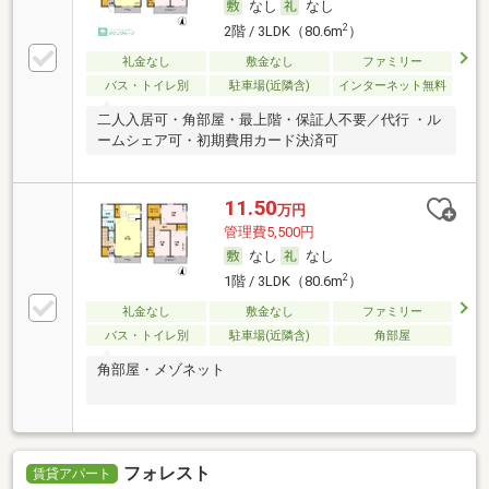
なし
なし
2
2階 / 3LDK（80.6m
）
礼金なし
敷金なし
ファミリー
バス・トイレ別
駐車場(近隣含)
インターネット無料
二人入居可・角部屋・最上階・保証人不要／代行 ・ル
ームシェア可・初期費用カード決済可
11.50
万円
管理費5,500円
なし
なし
2
1階 / 3LDK（80.6m
）
礼金なし
敷金なし
ファミリー
バス・トイレ別
駐車場(近隣含)
角部屋
角部屋・メゾネット
フォレスト
賃貸アパート