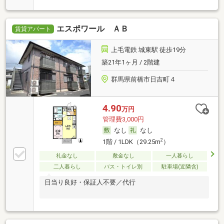
エスポワール ＡＢ
賃貸アパート
上毛電鉄 城東駅 徒歩19分
築21年1ヶ月 / 2階建
群馬県前橋市日吉町４
4.90
万円
管理費3,000円
なし
なし
2
1階 / 1LDK（29.25m
）
礼金なし
敷金なし
一人暮らし
二人暮らし
バス・トイレ別
駐車場(近隣含)
日当り良好・保証人不要／代行