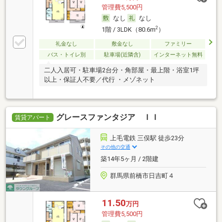
管理費5,500円
なし
なし
2
1階 / 3LDK（80.6m
）
礼金なし
敷金なし
ファミリー
バス・トイレ別
駐車場(近隣含)
インターネット無料
二人入居可・駐車場2台分・角部屋・最上階・浴室1坪
以上・保証人不要／代行 ・メゾネット
グレースファンタジア ＩＩ
賃貸アパート
上毛電鉄 三俣駅 徒歩23分
その他の交通
築14年5ヶ月 / 2階建
群馬県前橋市日吉町４
11.50
万円
管理費5,500円