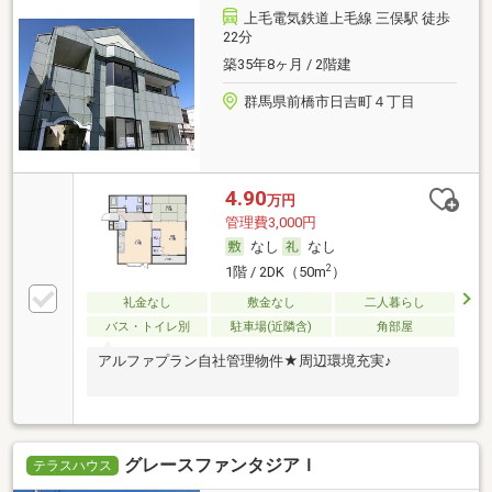
上毛電気鉄道上毛線 三俣駅 徒歩
22分
築35年8ヶ月 / 2階建
群馬県前橋市日吉町４丁目
4.90
万円
管理費3,000円
なし
なし
2
1階 / 2DK（50m
）
礼金なし
敷金なし
二人暮らし
バス・トイレ別
駐車場(近隣含)
角部屋
アルファプラン自社管理物件★周辺環境充実♪
グレースファンタジアＩ
テラスハウス