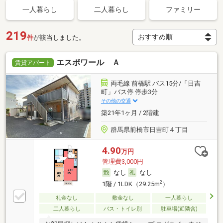
一人暮らし
二人暮らし
ファミリー
219
件
が該当しました。
エスポワール Ａ
賃貸アパート
両毛線 前橋駅 バス15分/「日吉
町」バス停 停歩3分
その他の交通
築21年1ヶ月 / 2階建
群馬県前橋市日吉町４丁目
4.90
万円
管理費3,000円
なし
なし
2
1階 / 1LDK（29.25m
）
礼金なし
敷金なし
一人暮らし
二人暮らし
バス・トイレ別
駐車場(近隣含)