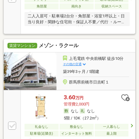
角部屋
南向き
収納スペース
二人入居可・駐車場2台分・角部屋・浴室1坪以上・日
当り良好・閑静な住宅街・保証人不要／代行 ・ルーム
シェア可・初期費用カード決済可
メゾン・ラクール
賃貸マンション
上毛電鉄 中央前橋駅 徒歩10分
その他の交通
築39年3ヶ月 / 5階建
群馬県前橋市日吉町１
3.60
万円
管理費2,000円
なし
なし
2
5階 / 1DK（27.2m
）
礼金なし
敷金なし
一人暮らし
駐車場(近隣含)
インターネット無料
最上階