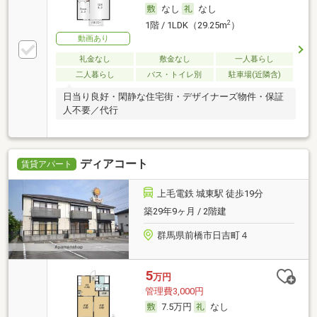
なし
なし
2
1階 / 1LDK（29.25m
）
動画あり
礼金なし
敷金なし
一人暮らし
二人暮らし
バス・トイレ別
駐車場(近隣含)
日当り良好・閑静な住宅街・デザイナーズ物件・保証
人不要／代行
ディアコート
賃貸アパート
上毛電鉄 城東駅 徒歩19分
築29年9ヶ月 / 2階建
群馬県前橋市日吉町４
5
万円
管理費3,000円
7.5万円
なし