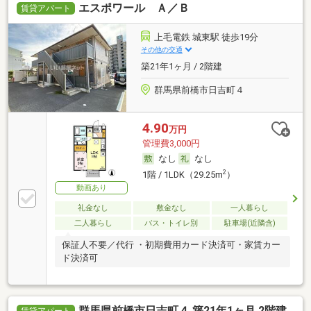
エスポワール Ａ／Ｂ
賃貸アパート
上毛電鉄 城東駅 徒歩19分
その他の交通
築21年1ヶ月 / 2階建
群馬県前橋市日吉町４
4.90
万円
管理費3,000円
なし
なし
2
1階 / 1LDK（29.25m
）
動画あり
礼金なし
敷金なし
一人暮らし
二人暮らし
バス・トイレ別
駐車場(近隣含)
保証人不要／代行 ・初期費用カード決済可・家賃カー
ド決済可
群馬県前橋市日吉町４ 築21年1ヶ月 2階建
賃貸アパート