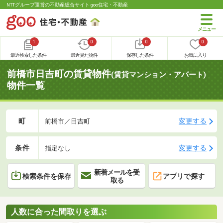
NTTグループ運営の不動産総合サイト goo住宅・不動産
1
0
0
0
最近検索した条件
最近見た物件
保存した条件
お気に入り
前橋市日吉町の賃貸物件
(賃貸マンション・アパート)
物件一覧
町
変更する
前橋市／日吉町
条件
変更する
指定なし
新着メールを受
検索条件を保存
アプリで探す
取る
人数に合った間取りを選ぶ