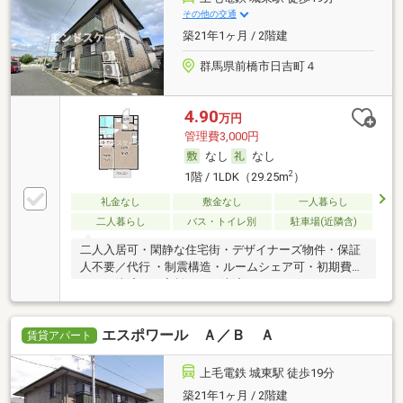
その他の交通
築21年1ヶ月 / 2階建
群馬県前橋市日吉町４
4.90
万円
管理費3,000円
なし
なし
2
1階 / 1LDK（29.25m
）
礼金なし
敷金なし
一人暮らし
二人暮らし
バス・トイレ別
駐車場(近隣含)
二人入居可・閑静な住宅街・デザイナーズ物件・保証
人不要／代行 ・制震構造・ルームシェア可・初期費用
カード決済可・家賃カード決済可
エスポワール Ａ／Ｂ Ａ
賃貸アパート
上毛電鉄 城東駅 徒歩19分
築21年1ヶ月 / 2階建