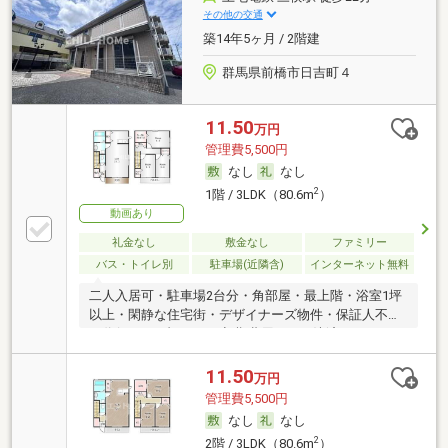
その他の交通
築14年5ヶ月 / 2階建
群馬県前橋市日吉町４
11.50
万円
管理費5,500円
なし
なし
2
1階 / 3LDK（80.6m
）
動画あり
礼金なし
敷金なし
ファミリー
バス・トイレ別
駐車場(近隣含)
インターネット無料
二人入居可・駐車場2台分・角部屋・最上階・浴室1坪
以上・閑静な住宅街・デザイナーズ物件・保証人不要
／代行 ・メゾネット・初期費用カード決済可
11.50
万円
管理費5,500円
なし
なし
2
2階 / 3LDK（80.6m
）