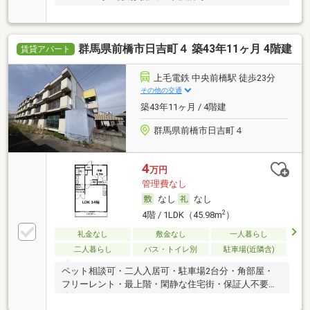
群馬県前橋市日吉町４ 築43年11ヶ月 4階建
賃貸アパート
上毛電鉄 中央前橋駅 徒歩23分
その他の交通
築43年11ヶ月 / 4階建
群馬県前橋市日吉町４
4
万円
管理費なし
なし
なし
2
4階 / 1LDK（45.98m
）
礼金なし
敷金なし
一人暮らし
二人暮らし
バス・トイレ別
駐車場(近隣含)
ペット相談可・二人入居可・駐車場2台分・角部屋・
フリーレント・最上階・閑静な住宅街・保証人不要／
代行 ・ルームシェア可