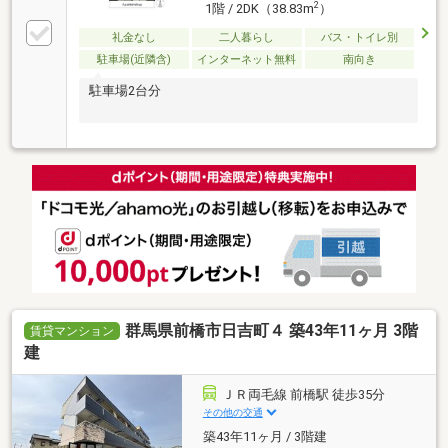
2
1階 / 2DK（38.83m
）
礼金なし
二人暮らし
バス・トイレ別
駐車場(近隣含)
インターネット無料
南向き
駐車場2台分
群馬県前橋市日吉町４ 築43年11ヶ月 3階
賃貸マンション
建
ＪＲ両毛線 前橋駅 徒歩35分
その他の交通
築43年11ヶ月 / 3階建