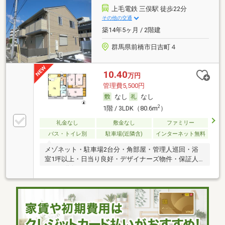
上毛電鉄 三俣駅 徒歩22分
その他の交通
築14年5ヶ月 / 2階建
群馬県前橋市日吉町４
10.40
万円
管理費5,500円
なし
なし
2
1階 / 3LDK（80.6m
）
礼金なし
敷金なし
ファミリー
バス・トイレ別
駐車場(近隣含)
インターネット無料
メゾネット・駐車場2台分・角部屋・管理人巡回・浴
室1坪以上・日当り良好・デザイナーズ物件・保証人
不要／代行