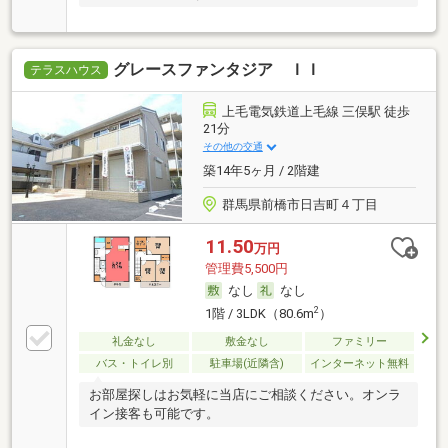
グレースファンタジア ＩＩ
テラスハウス
上毛電気鉄道上毛線 三俣駅 徒歩
21分
その他の交通
築14年5ヶ月 / 2階建
群馬県前橋市日吉町４丁目
11.50
万円
管理費5,500円
なし
なし
2
1階 / 3LDK（80.6m
）
礼金なし
敷金なし
ファミリー
バス・トイレ別
駐車場(近隣含)
インターネット無料
お部屋探しはお気軽に当店にご相談ください。オンラ
イン接客も可能です。