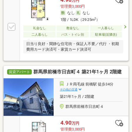
万円
管理費3,000円
なし
なし
2
1階 / 1LDK（29.25m
）
礼金なし
敷金なし
一人暮らし
二人暮らし
バス・トイレ別
駐車場(近隣含)
日当り良好・閑静な住宅街・保証人不要／代行 ・初期
費用カード決済可・家賃カード決済可
群馬県前橋市日吉町４ 築21年1ヶ月 2階建
賃貸アパート
ＪＲ両毛線 前橋駅 徒歩34分
その他の交通
築21年1ヶ月 / 2階建
群馬県前橋市日吉町４
4.90
万円
管理費3,000円