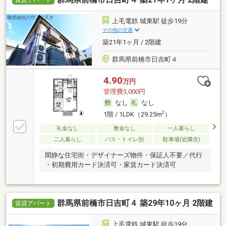
上毛電鉄 城東駅 徒歩19分
その他の交通
築21年1ヶ月 / 2階建
群馬県前橋市日吉町４
4.90
万円
管理費3,000円
なし
なし
2
1階 / 1LDK（29.25m
）
礼金なし
敷金なし
一人暮らし
二人暮らし
バス・トイレ別
駐車場(近隣含)
閑静な住宅街・デザイナーズ物件・保証人不要／代行
・初期費用カード決済可・家賃カード決済可
群馬県前橋市日吉町４ 築29年10ヶ月 2階建
賃貸アパート
上毛電鉄 城東駅 徒歩19分