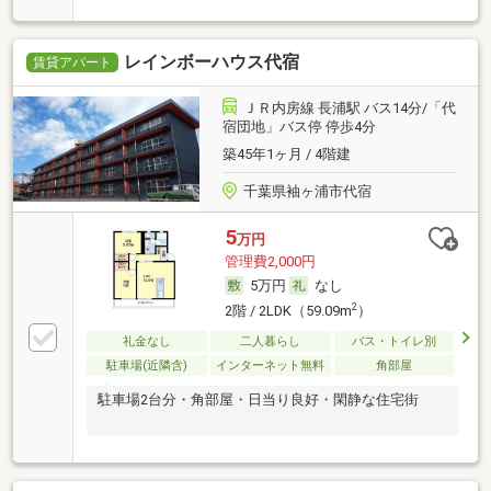
レインボーハウス代宿
賃貸アパート
ＪＲ内房線 長浦駅 バス14分/「代
宿団地」バス停 停歩4分
築45年1ヶ月 / 4階建
千葉県袖ヶ浦市代宿
5
万円
管理費2,000円
5万円
なし
2
2階 / 2LDK（59.09m
）
礼金なし
二人暮らし
バス・トイレ別
駐車場(近隣含)
インターネット無料
角部屋
駐車場2台分・角部屋・日当り良好・閑静な住宅街