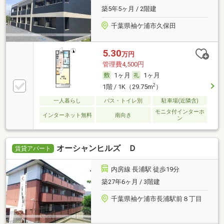
築5年5ヶ月 / 2階建
千葉県袖ケ浦市久保田
5.30
万円
管理費4,500円
1ヶ月
1ヶ月
2
1階 / 1K（29.75m
）
一人暮らし
バス・トイレ別
駐車場(近隣含)
モニタ付インターホ
インターネット無料
南向き
ン
オーシャンヒルズ Ｄ
賃貸アパート
内房線 長浦駅 徒歩19分
築27年6ヶ月 / 3階建
千葉県袖ケ浦市長浦駅前８丁目