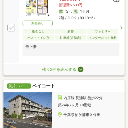
管理費6,500円
なし
1ヶ月
2
2階 / 3LDK（80.18m
）
動画あり
敷金なし
新築
ファミリー
バス・トイレ別
駐車場(近隣含)
インターネット無料
最上階
残り2件を表示する
ベイコート
賃貸アパート
内房線 長浦駅 徒歩22分
築24年7ヶ月 / 3階建
千葉県袖ケ浦市久保田