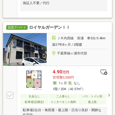
保証人不要／代行
ロイヤルガーデンＩＩ
賃貸アパート
ＪＲ内房線 長浦 車5分/3.4km
築27年8ヶ月 / 2階建
千葉県袖ヶ浦市代宿
4.90
万円
管理費3,000円
1ヶ月
なし
2
1階 / 2DK（42.57m
）
礼金なし
二人暮らし
バス・トイレ別
駐車場(近隣含)
インターネット無料
最上階
駐車場2台分・角部屋・最上階・日当り良好・閑静な
住宅街