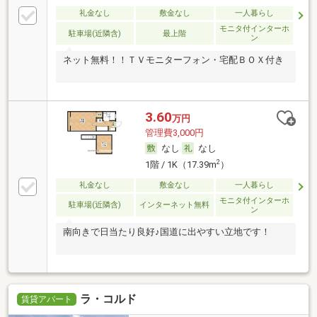
礼金なし
敷金なし
一人暮らし
モニタ付インターホ
駐車場(近隣含)
最上階
ン
ネット無料！！ＴＶモニターフォン・宅配ＢＯＸ付き
3.60
万円
管理費3,000円
なし
なし
2
1階 / 1K（17.39m
）
礼金なし
敷金なし
一人暮らし
モニタ付インターホ
駐車場(近隣含)
インターネット無料
ン
南向きで日当たり良好♪国道に出やすい立地です！
ラ・コルド
賃貸アパート