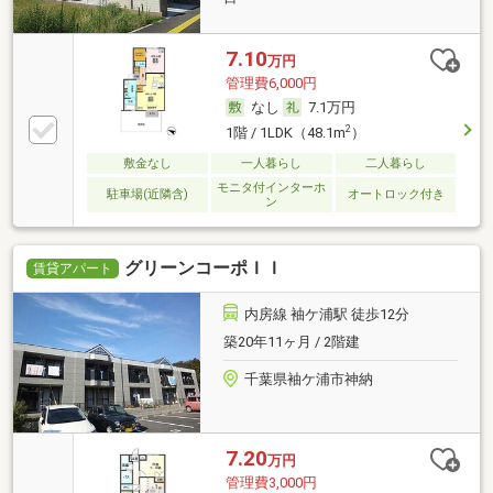
7.10
万円
管理費6,000円
なし
7.1万円
2
1階 / 1LDK（48.1m
）
敷金なし
一人暮らし
二人暮らし
モニタ付インターホ
駐車場(近隣含)
オートロック付き
ン
グリーンコーポＩＩ
賃貸アパート
内房線 袖ケ浦駅 徒歩12分
築20年11ヶ月 / 2階建
千葉県袖ケ浦市神納
7.20
万円
管理費3,000円