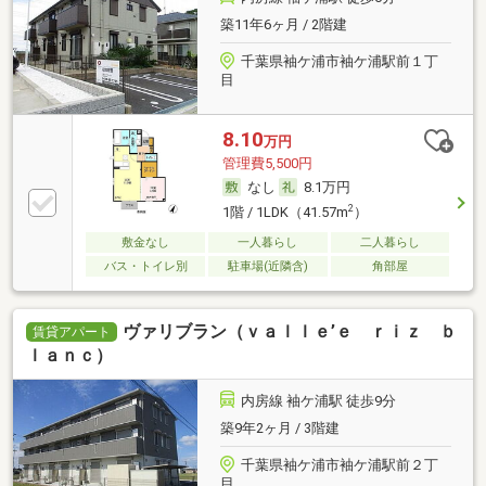
築11年6ヶ月 / 2階建
千葉県袖ケ浦市袖ケ浦駅前１丁
目
8.10
万円
管理費5,500円
なし
8.1万円
2
1階 / 1LDK（41.57m
）
敷金なし
一人暮らし
二人暮らし
バス・トイレ別
駐車場(近隣含)
角部屋
ヴァリブラン（ｖａｌｌｅ’ｅ ｒｉｚ ｂ
賃貸アパート
ｌａｎｃ）
内房線 袖ケ浦駅 徒歩9分
築9年2ヶ月 / 3階建
千葉県袖ケ浦市袖ケ浦駅前２丁
目