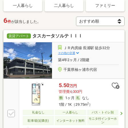
一人暮らし
二人暮らし
ファミリー
6
件
が該当しました。
タスカータソルテＩＩＩ
賃貸アパート
ＪＲ内房線 長浦駅 徒歩32分
その他の交通
築4年2ヶ月 / 2階建
千葉県袖ヶ浦市代宿
5.50
万円
管理費4,000円
1ヶ月
なし
2
1階 / 1K（29.75m
）
礼金なし
一人暮らし
バス・トイレ別
モニタ付インターホ
駐車場(近隣含)
インターネット無料
ン