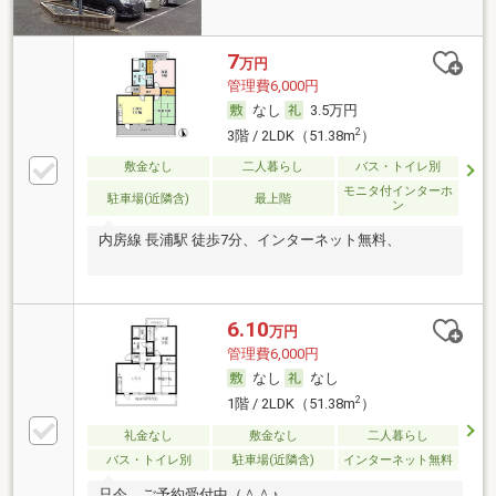
7
万円
管理費6,000円
なし
3.5万円
2
3階 / 2LDK（51.38m
）
敷金なし
二人暮らし
バス・トイレ別
モニタ付インターホ
駐車場(近隣含)
最上階
ン
内房線 長浦駅 徒歩7分、インターネット無料、
6.10
万円
管理費6,000円
なし
なし
2
1階 / 2LDK（51.38m
）
礼金なし
敷金なし
二人暮らし
バス・トイレ別
駐車場(近隣含)
インターネット無料
只今、ご予約受付中（＾＾♪