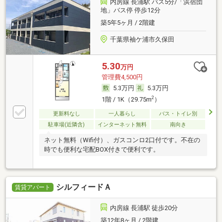
内房線 長浦駅 バス5分/「浜宿団
地」バス停 停歩12分
築5年5ヶ月 / 2階建
千葉県袖ケ浦市久保田
5.30
万円
管理費4,500円
5.3万円
5.3万円
2
1階 / 1K（29.75m
）
更新料なし
一人暮らし
バス・トイレ別
駐車場(近隣含)
インターネット無料
南向き
ネット無料（Wifi付）、ガスコンロ2口付です。不在の
時でも便利な宅配BOX付きで便利です。
シルフィードＡ
賃貸アパート
内房線 長浦駅 徒歩20分
築12年8ヶ月 / 2階建