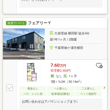
フェアリーＹ
賃貸アパート
久留里線 横田駅 徒歩4分
築1年1ヶ月 / 2階建
千葉県袖ケ浦市横田
7.60
万円
管理費2,900円
なし
1ヶ月
2
1階 / 1LDK（50.14m
）
敷金なし
一人暮らし
二人暮らし
バス・トイレ別
駐車場(近隣含)
ペット相談可
お問い合わせはアパマンショップまで♪