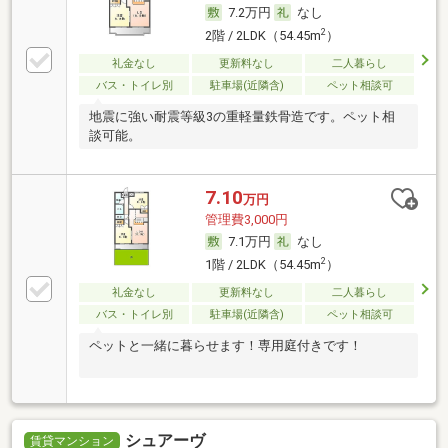
7.2万円
なし
2
2階 / 2LDK（54.45m
）
礼金なし
更新料なし
二人暮らし
バス・トイレ別
駐車場(近隣含)
ペット相談可
地震に強い耐震等級3の重軽量鉄骨造です。ペット相
談可能。
7.10
万円
管理費3,000円
7.1万円
なし
2
1階 / 2LDK（54.45m
）
礼金なし
更新料なし
二人暮らし
バス・トイレ別
駐車場(近隣含)
ペット相談可
ペットと一緒に暮らせます！専用庭付きです！
シュアーヴ
賃貸マンション