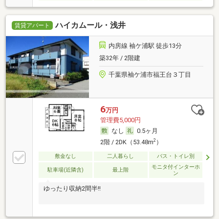
ハイカムール・浅井
賃貸アパート
内房線 袖ケ浦駅 徒歩13分
築32年 / 2階建
千葉県袖ケ浦市福王台３丁目
6
万円
管理費5,000円
なし
0.5ヶ月
2
2階 / 2DK（53.48m
）
敷金なし
二人暮らし
バス・トイレ別
モニタ付インターホ
駐車場(近隣含)
最上階
ン
ゆったり収納2間半!!