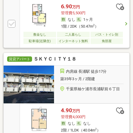
6.90
万円
管理費5,500円
なし
1ヶ月
2
1階 / 2DK（50.47m
）
敷金なし
二人暮らし
バス・トイレ別
駐車場(近隣含)
インターネット無料
角部屋
ＳＫＹＣＩＴＹ１８
賃貸アパート
内房線 長浦駅 徒歩17分
築35年3ヶ月 / 2階建
千葉県袖ケ浦市長浦駅前６丁目
4.90
万円
管理費4,000円
なし
なし
2
2階 / 1LDK（40.04m
）