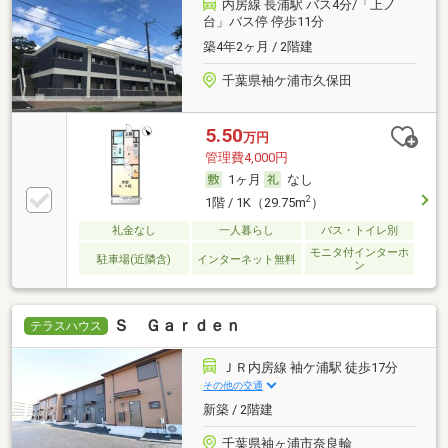
内房線 長浦駅 バス4分/「上ノ
台」バス停 停歩11分
築4年2ヶ月 / 2階建
千葉県袖ケ浦市久保田
5.50
万円
管理費4,000円
1ヶ月
なし
2
1階 / 1K（29.75m
）
礼金なし
一人暮らし
バス・トイレ別
モニタ付インターホ
駐車場(近隣含)
インターネット無料
ン
Ｓ Ｇａｒｄｅｎ
テラスハウス
ＪＲ内房線 袖ケ浦駅 徒歩17分
その他の交通
新築 / 2階建
千葉県袖ヶ浦市奈良輪