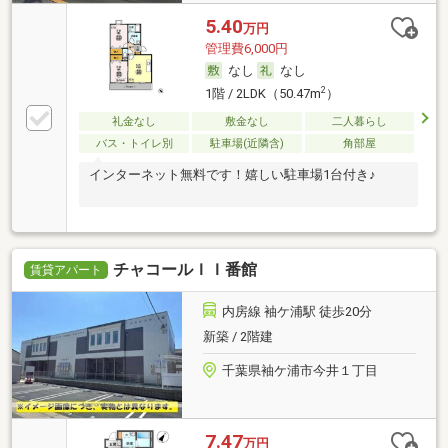
5.40
万円
管理費6,000円
なし
なし
2
1階 / 2LDK（50.47m
）
礼金なし
敷金なし
二人暮らし
バス・トイレ別
駐車場(近隣含)
角部屋
インターネット無料です！嬉しい駐車場1台付き♪
チャコールＩＩ番館
賃貸アパート
内房線 袖ケ浦駅 徒歩20分
新築 / 2階建
千葉県袖ケ浦市今井１丁目
7.47
万円