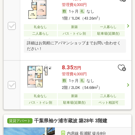
管理費4,000円
1ヶ月
なし
2
1階 / 1LDK（43.26m
）
礼金なし
新築
一人暮らし
二人暮らし
バス・トイレ別
駐車場(近隣含)
詳細はお気軽にアパマンショップまでお問い合わせく
ださい！
8.35
万円
管理費4,000円
1ヶ月
なし
2
2階 / 2LDK（54.68m
）
礼金なし
新築
二人暮らし
バス・トイレ別
駐車場(近隣含)
ペット相談可
千葉県袖ケ浦市蔵波 築28年 3階建
賃貸アパート
内房線 長浦駅 徒歩8分