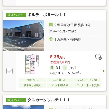
ポルテ ボヌールＩＩ
賃貸アパート
久留里線 横田駅 徒歩14分
築2年2ヶ月 / 2階建
千葉県袖ケ浦市横田
8.35
万円
管理費2,900円
なし
1ヶ月
2
2階 / 2LDK（58.57m
）
敷金なし
二人暮らし
バス・トイレ別
駐車場(近隣含)
ペット相談可
インターネット無料
タスカータソルテＩＩＩ
賃貸アパート