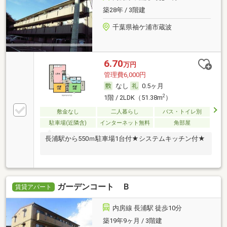
築28年 / 3階建
千葉県袖ケ浦市蔵波
6.70
万円
管理費6,000円
なし
0.5ヶ月
2
1階 / 2LDK（51.38m
）
敷金なし
二人暮らし
バス・トイレ別
駐車場(近隣含)
インターネット無料
角部屋
長浦駅から550ｍ駐車場1台付★システムキッチン付★
ガーデンコート Ｂ
賃貸アパート
内房線 長浦駅 徒歩10分
築19年9ヶ月 / 3階建