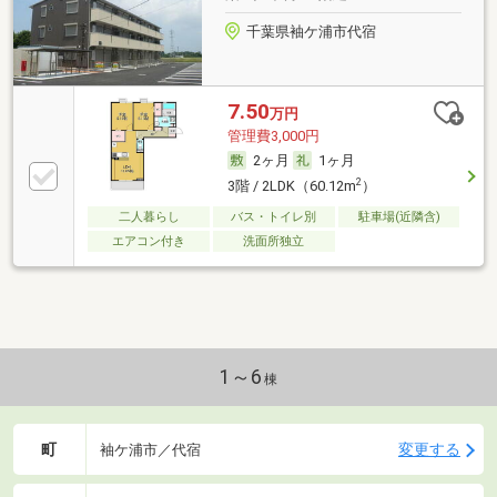
千葉県袖ケ浦市代宿
7.50
万円
管理費3,000円
2ヶ月
1ヶ月
2
3階 / 2LDK（60.12m
）
二人暮らし
バス・トイレ別
駐車場(近隣含)
エアコン付き
洗面所独立
1～6
棟
町
変更する
袖ケ浦市／代宿