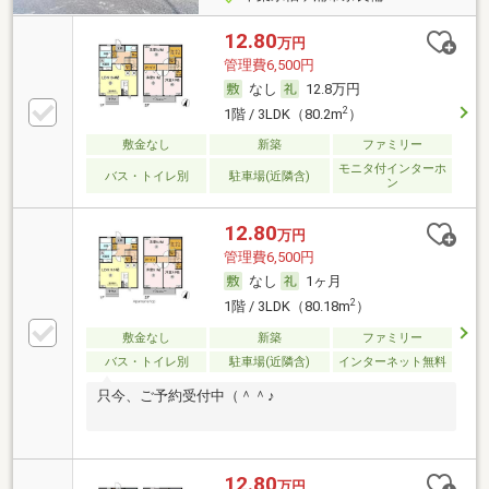
12.80
万円
管理費6,500円
なし
12.8万円
2
1階 / 3LDK（80.2m
）
敷金なし
新築
ファミリー
モニタ付インターホ
バス・トイレ別
駐車場(近隣含)
ン
12.80
万円
管理費6,500円
なし
1ヶ月
2
1階 / 3LDK（80.18m
）
敷金なし
新築
ファミリー
バス・トイレ別
駐車場(近隣含)
インターネット無料
只今、ご予約受付中（＾＾♪
12.80
万円