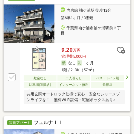
内房線 袖ケ浦駅 徒歩12分
築6年1ヶ月 / 3階建
千葉県袖ケ浦市袖ケ浦駅前２丁
目
9.20
万円
管理費5,000円
なし
1ヶ月
2
1階 / 2LDK（57m
）
敷金なし
二人暮らし
バス・トイレ別
駐車場(近隣含)
インターネット無料
角部屋
共用玄関オートロック仕様で安心・安全なシャーメゾ
ンライフを！ 無料Wi-Fi設備・宅配ボックスあり♪
フェルナＩＩ
賃貸アパート