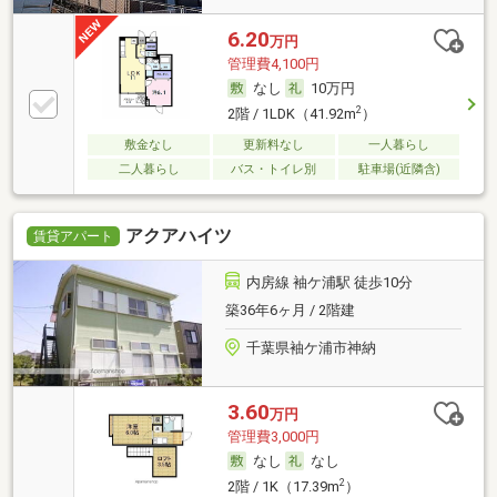
6.20
万円
管理費4,100円
なし
10万円
2
2階 / 1LDK（41.92m
）
敷金なし
更新料なし
一人暮らし
二人暮らし
バス・トイレ別
駐車場(近隣含)
アクアハイツ
賃貸アパート
内房線 袖ケ浦駅 徒歩10分
築36年6ヶ月 / 2階建
千葉県袖ケ浦市神納
3.60
万円
管理費3,000円
なし
なし
2
2階 / 1K（17.39m
）