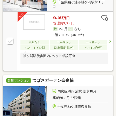
千葉県袖ケ浦市袖ケ浦駅前１丁
目
6.50
万円
管理費3,000円
2ヶ月
なし
2
1階 / 1LDK（40.9m
）
礼金なし
一人暮らし
二人暮らし
バス・トイレ別
駐車場(近隣含)
ペット相談可
袖ヶ浦駅徒歩圏内♪ペット相談可☆
つばさガーデン奈良輪
賃貸マンション
内房線 袖ケ浦駅 徒歩18分
築8年6ヶ月 / 5階建
千葉県袖ケ浦市奈良輪