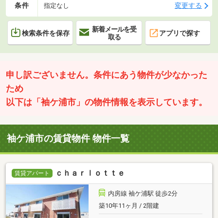
条件
変更する
指定なし
新着メールを受
検索条件を保存
アプリで探す
取る
申し訳ございません。条件にあう物件が少なかった
ため
以下は「袖ケ浦市」の物件情報を表示しています。
袖ケ浦市の賃貸物件 物件一覧
ｃｈａｒｌｏｔｔｅ
賃貸アパート
内房線 袖ケ浦駅 徒歩2分
築10年11ヶ月 / 2階建