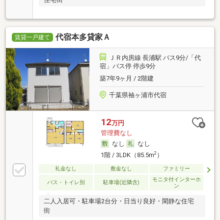
代宿本多貸家Ａ
賃貸一戸建て
ＪＲ内房線 長浦駅 バス9分/「代
宿」バス停 停歩9分
築7年9ヶ月 / 2階建
千葉県袖ヶ浦市代宿
12
万円
管理費なし
なし
なし
2
1階 / 3LDK（85.5m
）
礼金なし
敷金なし
ファミリー
モニタ付インターホ
バス・トイレ別
駐車場(近隣含)
ン
二人入居可・駐車場2台分・日当り良好・閑静な住宅
街