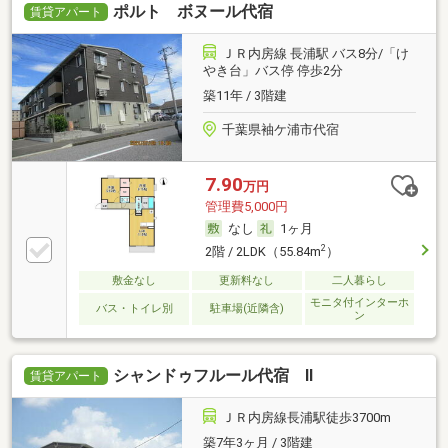
ポルト ボヌール代宿
賃貸アパート
ＪＲ内房線 長浦駅 バス8分/「け
やき台」バス停 停歩2分
築11年 / 3階建
千葉県袖ケ浦市代宿
7.90
万円
管理費5,000円
なし
1ヶ月
2
2階 / 2LDK（55.84m
）
敷金なし
更新料なし
二人暮らし
モニタ付インターホ
バス・トイレ別
駐車場(近隣含)
ン
シャンドゥフルール代宿 Ⅱ
賃貸アパート
ＪＲ内房線長浦駅徒歩3700m
築7年3ヶ月 / 3階建