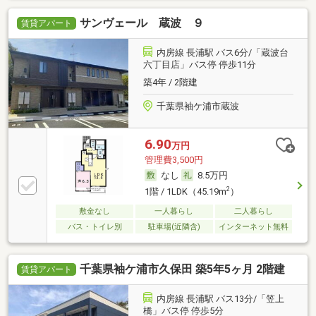
サンヴェール 蔵波 ９
賃貸アパート
内房線 長浦駅 バス6分/「蔵波台
六丁目店」バス停 停歩11分
築4年 / 2階建
千葉県袖ケ浦市蔵波
6.90
万円
管理費3,500円
なし
8.5万円
2
1階 / 1LDK（45.19m
）
敷金なし
一人暮らし
二人暮らし
バス・トイレ別
駐車場(近隣含)
インターネット無料
千葉県袖ケ浦市久保田 築5年5ヶ月 2階建
賃貸アパート
内房線 長浦駅 バス13分/「笠上
橋」バス停 停歩5分