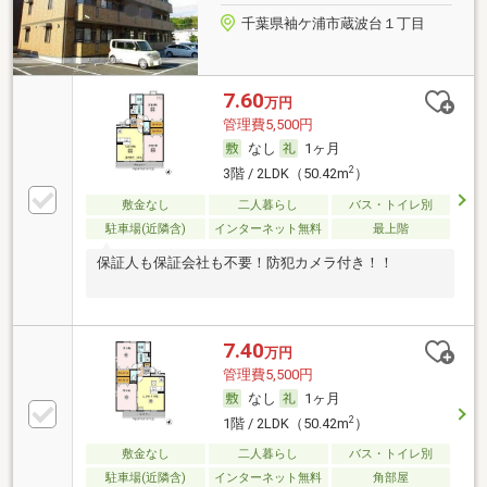
千葉県袖ケ浦市蔵波台１丁目
7.60
万円
管理費5,500円
なし
1ヶ月
2
3階 / 2LDK（50.42m
）
敷金なし
二人暮らし
バス・トイレ別
駐車場(近隣含)
インターネット無料
最上階
保証人も保証会社も不要！防犯カメラ付き！！
7.40
万円
管理費5,500円
なし
1ヶ月
2
1階 / 2LDK（50.42m
）
敷金なし
二人暮らし
バス・トイレ別
駐車場(近隣含)
インターネット無料
角部屋