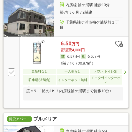
内房線 袖ケ浦駅 徒歩10分
築7年3ヶ月 / 2階建
千葉県袖ケ浦市袖ケ浦駅前１丁
目
6.50
万円
管理費4,000円
6.5万円
6.5万円
2
1階 / 1K（30.87m
）
更新料なし
一人暮らし
バス・トイレ別
モニタ付インターホ
駐車場(近隣含)
インターネット無料
ン
広々9．1帖の1Ｋ！内房線袖ケ浦駅まで徒歩10分♪
プルメリア
賃貸アパート
内房線 袖ケ浦駅 徒歩6分