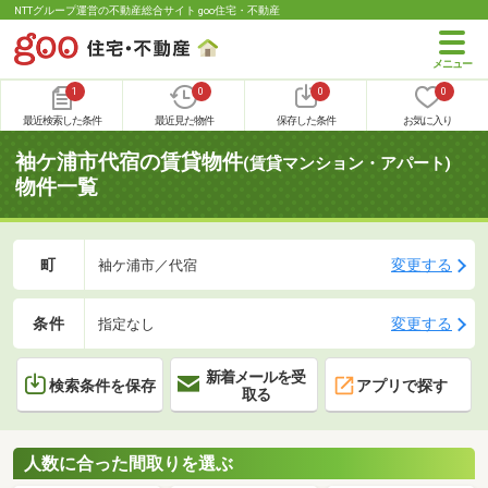
NTTグループ運営の不動産総合サイト goo住宅・不動産
1
0
0
0
最近検索した条件
最近見た物件
保存した条件
お気に入り
袖ケ浦市代宿の賃貸物件
(賃貸マンション・アパート)
物件一覧
町
変更する
袖ケ浦市／代宿
条件
変更する
指定なし
新着メールを受
検索条件を保存
アプリで探す
取る
人数に合った間取りを選ぶ