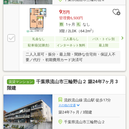
9
万円
管理費6,500円
1ヶ月
なし
2
3階 / 2LDK（64.2m
）
礼金なし
二人暮らし
バス・トイレ別
駐車場(近隣含)
インターネット無料
最上階
二人入居可・振分・最上階・閑静な住宅街・保証人不
要／代行 ・初期費用カード決済可
千葉県流山市三輪野山２ 築24年7ヶ月 3
賃貸マンション
階建
流鉄流山線 流山駅 徒歩17分
その他の交通
築24年7ヶ月 / 3階建
千葉県流山市三輪野山２