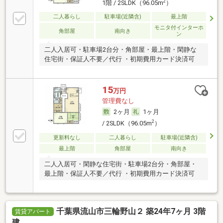
2
1階 / 2SLDK（96.05m
）
二人暮らし
駐車場(近隣含)
最上階
モニタ付インターホ
角部屋
南向き
ン
二人入居可・駐車場2台分・角部屋・最上階・閑静な
住宅街・保証人不要／代行 ・初期費用カード決済可
15
万円
管理費なし
2ヶ月
1ヶ月
2
/ 2SLDK（96.05m
）
更新料なし
二人暮らし
駐車場(近隣含)
最上階
角部屋
南向き
二人入居可・閑静な住宅街・駐車場2台分・角部屋・
最上階・保証人不要／代行 ・初期費用カード決済可
千葉県流山市三輪野山２ 築24年7ヶ月 3階
賃貸アパート
建