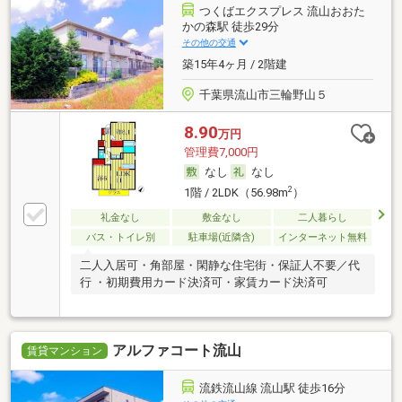
つくばエクスプレス 流山おおた
かの森駅 徒歩29分
その他の交通
築15年4ヶ月 / 2階建
千葉県流山市三輪野山５
8.90
万円
管理費7,000円
なし
なし
2
1階 / 2LDK（56.98m
）
礼金なし
敷金なし
二人暮らし
バス・トイレ別
駐車場(近隣含)
インターネット無料
二人入居可・角部屋・閑静な住宅街・保証人不要／代
行 ・初期費用カード決済可・家賃カード決済可
アルファコート流山
賃貸マンション
流鉄流山線 流山駅 徒歩16分