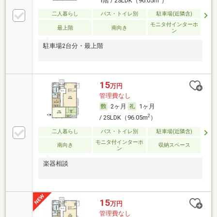
1階 / 2SLDK（96.05m
）
二人暮らし
バス・トイレ別
駐車場(近隣含)
モニタ付インターホ
最上階
南向き
ン
駐車場2台分・最上階
15
万円
管理費なし
2ヶ月
1ヶ月
2
/ 2SLDK（96.05m
）
二人暮らし
バス・トイレ別
駐車場(近隣含)
モニタ付インターホ
南向き
収納スペース
ン
楽器相談
15
万円
管理費なし