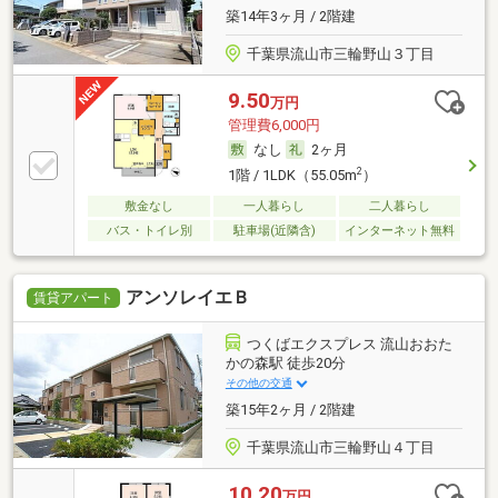
築14年3ヶ月 / 2階建
千葉県流山市三輪野山３丁目
9.50
万円
管理費6,000円
なし
2ヶ月
2
1階 / 1LDK（55.05m
）
敷金なし
一人暮らし
二人暮らし
バス・トイレ別
駐車場(近隣含)
インターネット無料
アンソレイエＢ
賃貸アパート
つくばエクスプレス 流山おおた
かの森駅 徒歩20分
その他の交通
築15年2ヶ月 / 2階建
千葉県流山市三輪野山４丁目
10.20
万円