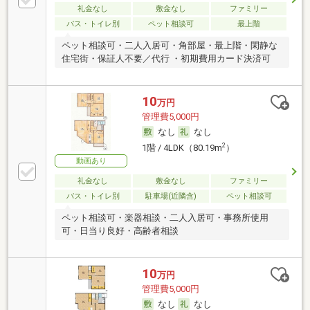
礼金なし
敷金なし
ファミリー
バス・トイレ別
ペット相談可
最上階
ペット相談可・二人入居可・角部屋・最上階・閑静な
住宅街・保証人不要／代行 ・初期費用カード決済可
10
万円
管理費5,000円
なし
なし
2
1階 / 4LDK（80.19m
）
動画あり
礼金なし
敷金なし
ファミリー
バス・トイレ別
駐車場(近隣含)
ペット相談可
ペット相談可・楽器相談・二人入居可・事務所使用
可・日当り良好・高齢者相談
10
万円
管理費5,000円
なし
なし