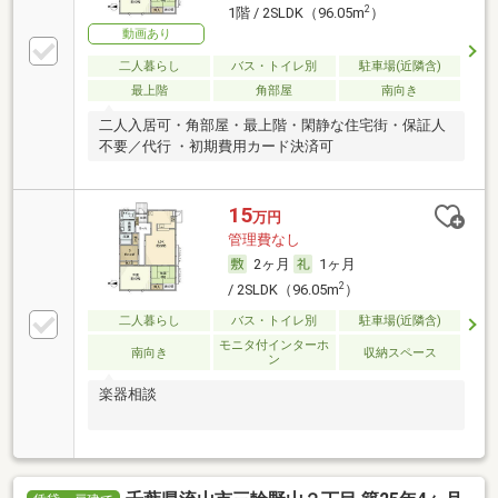
2
1階 / 2SLDK（96.05m
）
動画あり
二人暮らし
バス・トイレ別
駐車場(近隣含)
最上階
角部屋
南向き
二人入居可・角部屋・最上階・閑静な住宅街・保証人
不要／代行 ・初期費用カード決済可
15
万円
管理費なし
2ヶ月
1ヶ月
2
/ 2SLDK（96.05m
）
二人暮らし
バス・トイレ別
駐車場(近隣含)
モニタ付インターホ
南向き
収納スペース
ン
楽器相談