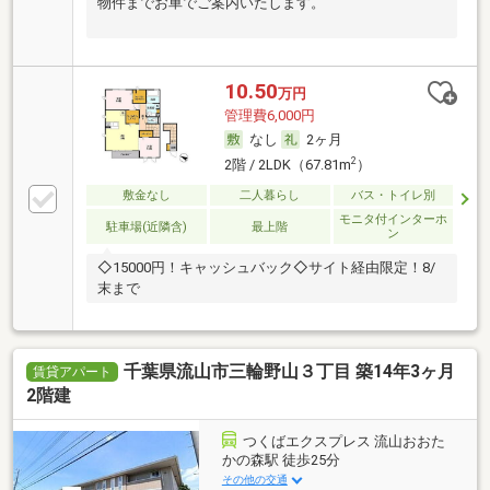
物件までお車でご案内いたします。
10.50
万円
管理費6,000円
なし
2ヶ月
2
2階 / 2LDK（67.81m
）
敷金なし
二人暮らし
バス・トイレ別
モニタ付インターホ
駐車場(近隣含)
最上階
ン
◇15000円！キャッシュバック◇サイト経由限定！8/
末まで
千葉県流山市三輪野山３丁目 築14年3ヶ月
賃貸アパート
2階建
つくばエクスプレス 流山おおた
かの森駅 徒歩25分
その他の交通