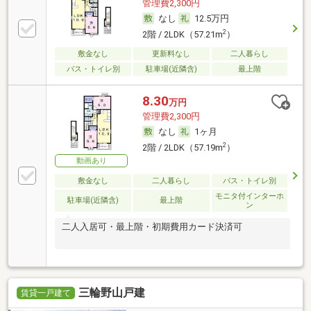
管理費2,300円
なし
12.5万円
2
2階 / 2LDK（57.21m
）
敷金なし
更新料なし
二人暮らし
バス・トイレ別
駐車場(近隣含)
最上階
8.30
万円
管理費2,300円
なし
1ヶ月
2
2階 / 2LDK（57.19m
）
動画あり
敷金なし
二人暮らし
バス・トイレ別
モニタ付インターホ
駐車場(近隣含)
最上階
ン
二人入居可・最上階・初期費用カード決済可
三輪野山戸建
賃貸一戸建て