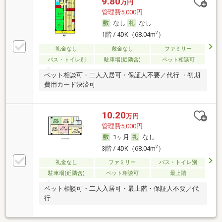
9.80
万円
管理費5,000円
なし
なし
2
1階 / 4DK（68.04m
）
礼金なし
敷金なし
ファミリー
バス・トイレ別
駐車場(近隣含)
ペット相談可
ペット相談可・二人入居可・保証人不要／代行 ・初期
費用カード決済可
10.20
万円
管理費5,000円
1ヶ月
なし
2
3階 / 4DK（68.04m
）
礼金なし
ファミリー
バス・トイレ別
駐車場(近隣含)
ペット相談可
最上階
ペット相談可・二人入居可・最上階・保証人不要／代
行