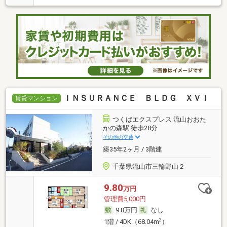
ＩＮＳＵＲＡＮＣＥ ＢＬＤＧ ＸＶＩ
賃貸マンション
つくばエクスプレス 流山おおた
かの森駅 徒歩28分
その他の交通
築35年2ヶ月 / 3階建
千葉県流山市三輪野山２
9.80
万円
管理費5,000円
9.8万円
なし
2
1階 / 4DK（68.04m
）