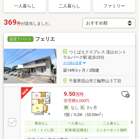
一人暮らし
二人暮らし
ファミリー
369
件
が該当しました。
フェリエ
賃貸アパート
つくばエクスプレス 流山セント
ラルパーク駅 徒歩23分
その他の交通
築14年3ヶ月 / 2階建
千葉県流山市三輪野山３丁目
9.50
万円
管理費6,000円
なし
2ヶ月
2
1階 / 1LDK（55.05m
）
敷金なし
一人暮らし
二人暮らし
バス・トイレ別
駐車場(近隣含)
インターネット無料