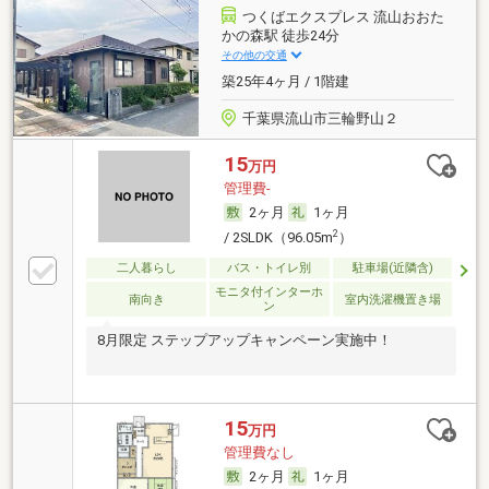
つくばエクスプレス 流山おおた
かの森駅 徒歩24分
その他の交通
築25年4ヶ月 / 1階建
千葉県流山市三輪野山２
15
万円
管理費-
2ヶ月
1ヶ月
2
/ 2SLDK（96.05m
）
二人暮らし
バス・トイレ別
駐車場(近隣含)
モニタ付インターホ
南向き
室内洗濯機置き場
ン
8月限定 ステップアップキャンペーン実施中！
15
万円
管理費なし
2ヶ月
1ヶ月