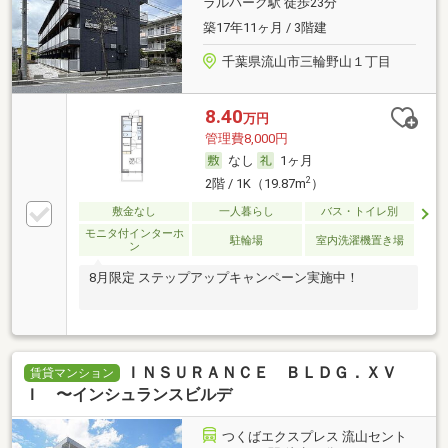
ラルパーク駅 徒歩23分
築17年11ヶ月 / 3階建
千葉県流山市三輪野山１丁目
8.40
万円
管理費8,000円
なし
1ヶ月
2
2階 / 1K（19.87m
）
敷金なし
一人暮らし
バス・トイレ別
モニタ付インターホ
駐輪場
室内洗濯機置き場
ン
8月限定 ステップアップキャンペーン実施中！
ＩＮＳＵＲＡＮＣＥ ＢＬＤＧ．ＸＶ
賃貸マンション
Ｉ 〜インシュランスビルデ
つくばエクスプレス 流山セント