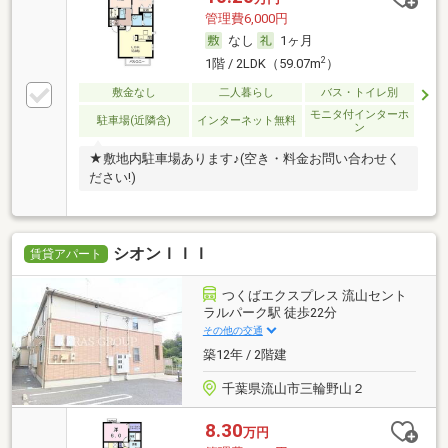
管理費6,000円
なし
1ヶ月
2
1階 / 2LDK（59.07m
）
敷金なし
二人暮らし
バス・トイレ別
モニタ付インターホ
駐車場(近隣含)
インターネット無料
ン
★敷地内駐車場あります♪(空き・料金お問い合わせく
ださい!)
シオンＩＩＩ
賃貸アパート
つくばエクスプレス 流山セント
ラルパーク駅 徒歩22分
その他の交通
築12年 / 2階建
千葉県流山市三輪野山２
8.30
万円