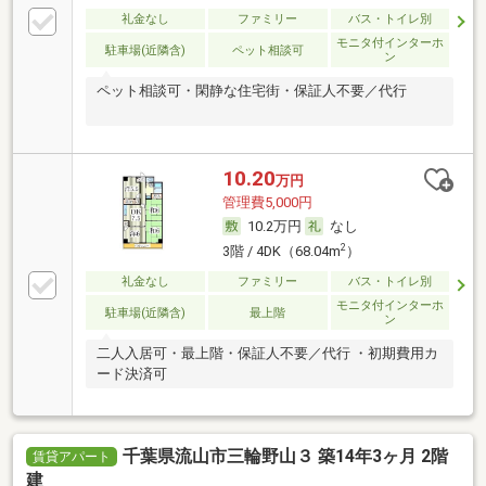
礼金なし
ファミリー
バス・トイレ別
モニタ付インターホ
駐車場(近隣含)
ペット相談可
ン
ペット相談可・閑静な住宅街・保証人不要／代行
10.20
万円
管理費5,000円
10.2万円
なし
2
3階 / 4DK（68.04m
）
礼金なし
ファミリー
バス・トイレ別
モニタ付インターホ
駐車場(近隣含)
最上階
ン
二人入居可・最上階・保証人不要／代行 ・初期費用カ
ード決済可
千葉県流山市三輪野山３ 築14年3ヶ月 2階
賃貸アパート
建