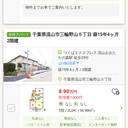
物件までお車でご案内いたします。
千葉県流山市三輪野山５丁目 築15年4ヶ月
賃貸アパート
2階建
つくばエクスプレス 流山おおた
かの森駅 徒歩29分
その他の交通
築15年4ヶ月 / 2階建
千葉県流山市三輪野山５丁目
8.90
万円
管理費7,000円
なし
なし
2
1階 / 2LDK（56.98m
）
礼金なし
敷金なし
二人暮らし
バス・トイレ別
駐車場(近隣含)
インターネット無料