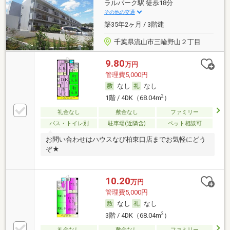
ラルパーク駅 徒歩18分
その他の交通
築35年2ヶ月 / 3階建
千葉県流山市三輪野山２丁目
9.80
万円
管理費5,000円
なし
なし
2
1階 / 4DK（68.04m
）
礼金なし
敷金なし
ファミリー
バス・トイレ別
駐車場(近隣含)
ペット相談可
お問い合わせはハウスなび柏東口店までお気軽にどう
ぞ★
10.20
万円
管理費5,000円
なし
なし
2
3階 / 4DK（68.04m
）
礼金なし
敷金なし
ファミリー