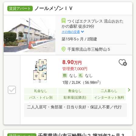
ノールメゾンＩＶ
賃貸アパート
つくばエクスプレス 流山おおた
かの森駅 徒歩29分
その他の交通
築15年5ヶ月 / 2階建
千葉県流山市三輪野山５
8.90
万円
管理費7,000円
なし
なし
2
1階 / 2LDK（56.98m
）
礼金なし
敷金なし
二人暮らし
バス・トイレ別
駐車場(近隣含)
インターネット無料
二人入居可・角部屋・日当り良好・保証人不要／代行
千葉県流山市三輪野山２ 築35年2ヶ月 3