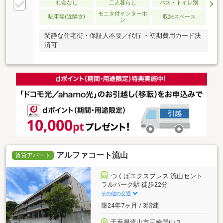
礼金なし
二人暮らし
バス・トイレ別
モニタ付インターホ
駐車場(近隣含)
収納スペース
ン
閑静な住宅街・保証人不要／代行 ・初期費用カード決
済可
アルファコート流山
賃貸アパート
つくばエクスプレス 流山セント
ラルパーク駅 徒歩22分
その他の交通
築24年7ヶ月 / 3階建
千葉県流山市三輪野山２