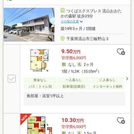
つくばエクスプレス 流山おおた
かの森駅 徒歩25分
その他の交通
築14年3ヶ月 / 2階建
千葉県流山市三輪野山３
9.50
万円
管理費6,000円
なし
2ヶ月
2
1階 / 1LDK（55.05m
）
敷金なし
一人暮らし
二人暮らし
バス・トイレ別
駐車場(近隣含)
インターネット無料
角部屋・浴室1坪以上
10.30
万円
管理費6,000円
なし
1.5ヶ月