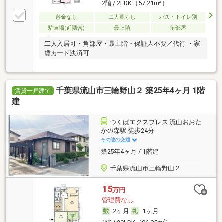
2
2階 / 2LDK（57.21m
）
敷金なし
二人暮らし
バス・トイレ別
駐車場(近隣含)
最上階
角部屋
二人入居可・角部屋・最上階・保証人不要／代行 ・家
賃カード決済可
千葉県流山市三輪野山２ 築25年4ヶ月 1階
賃貸一戸建て
建
つくばエクスプレス 流山おおた
かの森駅 徒歩24分
その他の交通
築25年4ヶ月 / 1階建
千葉県流山市三輪野山２
15
万円
管理費なし
2ヶ月
1ヶ月
2