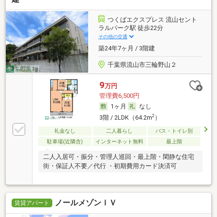
つくばエクスプレス 流山セント
ラルパーク駅 徒歩22分
その他の交通
築24年7ヶ月 / 3階建
千葉県流山市三輪野山２
9
万円
管理費6,500円
1ヶ月
なし
2
3階 / 2LDK（64.2m
）
礼金なし
二人暮らし
バス・トイレ別
駐車場(近隣含)
インターネット無料
最上階
二人入居可・振分・管理人巡回・最上階・閑静な住宅
街・保証人不要／代行 ・初期費用カード決済可
ノールメゾンＩＶ
賃貸アパート