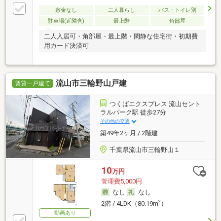
敷金なし
二人暮らし
バス・トイレ別
駐車場(近隣含)
最上階
角部屋
二人入居可・角部屋・最上階・閑静な住宅街・初期費
用カード決済可
流山市三輪野山戸建
賃貸一戸建て
つくばエクスプレス 流山セント
ラルパーク駅 徒歩27分
その他の交通
築49年2ヶ月 / 2階建
千葉県流山市三輪野山１
10
万円
管理費5,000円
なし
なし
2
2階 / 4LDK（80.19m
）
動画あり