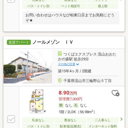
バス・トイレ別
ペット相談可
最上階
お問い合わせはハウスなび柏東口店までお気軽にどう
ぞ★
ノールメゾン ＩＶ
賃貸アパート
つくばエクスプレス 流山おおた
かの森駅 徒歩29分
その他の交通
築15年4ヶ月 / 2階建
千葉県流山市三輪野山５丁目
8.90
万円
管理費7,000円
なし
なし
2
1階 / 2LDK（56.98m
）
礼金なし
敷金なし
二人暮らし
バス・トイレ別
駐車場(近隣含)
インターネット無料