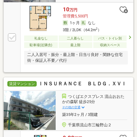
10
万円
管理費5,500円
1ヶ月
なし
2
3階 / 2LDK（64.2m
）
礼金なし
二人暮らし
バス・トイレ別
駐車場(近隣含)
最上階
収納スペース
二人入居可・振分・最上階・日当り良好・閑静な住宅
街・保証人不要／代行
ＩＮＳＵＲＡＮＣＥ ＢＬＤＧ．ＸＶＩ
賃貸マンション
つくばエクスプレス 流山おおた
かの森駅 徒歩25分
その他の交通
築35年2ヶ月 / 3階建
千葉県流山市三輪野山２