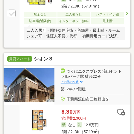
2
2階 / 2LDK（67.81m
）
敷金なし
二人暮らし
バス・トイレ別
駐車場(近隣含)
インターネット無料
最上階
二人入居可・閑静な住宅街・角部屋・最上階・ルーム
シェア可・保証人不要／代行 ・初期費用カード決済
可・家賃カード決済可
シオン３
賃貸アパート
つくばエクスプレス 流山セント
ラルパーク駅 徒歩22分
その他の交通
築12年 / 2階建
千葉県流山市三輪野山２
8.30
万円
管理費2,300円
なし
12.5万円
2
2階 / 2LDK（57.19m
）