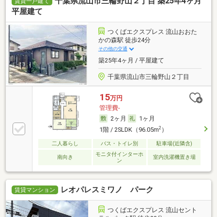
千葉県流山市三輪野山２丁目 築25年4ヶ月
賃貸一戸建て
平屋建て
つくばエクスプレス 流山おおた
かの森駅 徒歩24分
その他の交通
築25年4ヶ月 / 平屋建て
千葉県流山市三輪野山２丁目
15
万円
管理費-
2ヶ月
1ヶ月
2
1階 / 2SLDK（96.05m
）
二人暮らし
バス・トイレ別
駐車場(近隣含)
モニタ付インターホ
南向き
室内洗濯機置き場
ン
レオパレスミワノ パーク
賃貸マンション
つくばエクスプレス 流山セント