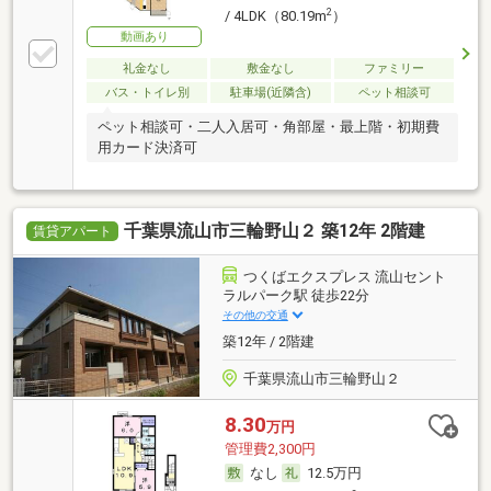
2
/ 4LDK（80.19m
）
動画あり
礼金なし
敷金なし
ファミリー
バス・トイレ別
駐車場(近隣含)
ペット相談可
ペット相談可・二人入居可・角部屋・最上階・初期費
用カード決済可
千葉県流山市三輪野山２ 築12年 2階建
賃貸アパート
つくばエクスプレス 流山セント
ラルパーク駅 徒歩22分
その他の交通
築12年 / 2階建
千葉県流山市三輪野山２
8.30
万円
管理費2,300円
なし
12.5万円