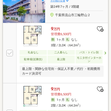
その他の交通
築24年7ヶ月 / 3階建
千葉県流山市三輪野山２
9
万円
管理費6,500円
1ヶ月
なし
2
3階 / 2LDK（64.2m
）
礼金なし
二人暮らし
バス・トイレ別
モニタ付インターホ
駐車場(近隣含)
最上階
ン
最上階・閑静な住宅街・保証人不要／代行 ・初期費用
カード決済可
9
万円
管理費6,500円
1ヶ月
なし
2
2階 / 2LDK（64.2m
）