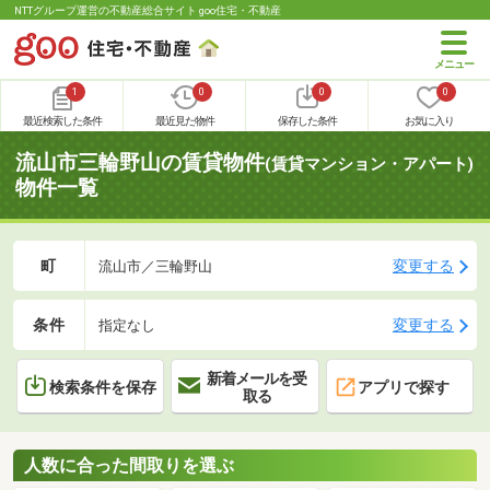
NTTグループ運営の不動産総合サイト goo住宅・不動産
1
0
0
0
最近検索した条件
最近見た物件
保存した条件
お気に入り
流山市三輪野山の賃貸物件
(賃貸マンション・アパート)
物件一覧
町
変更する
流山市／三輪野山
条件
変更する
指定なし
新着メールを受
検索条件を保存
アプリで探す
取る
人数に合った間取りを選ぶ