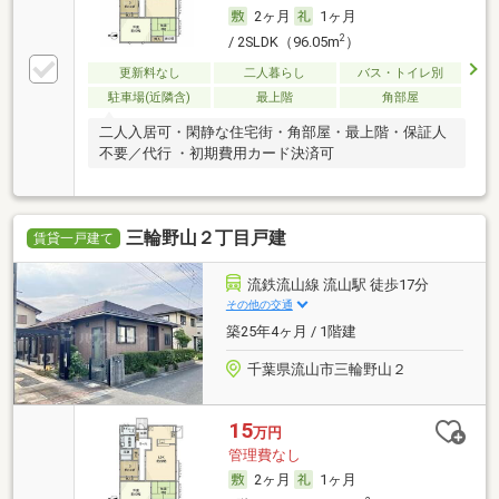
2ヶ月
1ヶ月
2
/ 2SLDK（96.05m
）
更新料なし
二人暮らし
バス・トイレ別
駐車場(近隣含)
最上階
角部屋
二人入居可・閑静な住宅街・角部屋・最上階・保証人
不要／代行 ・初期費用カード決済可
三輪野山２丁目戸建
賃貸一戸建て
流鉄流山線 流山駅 徒歩17分
その他の交通
築25年4ヶ月 / 1階建
千葉県流山市三輪野山２
15
万円
管理費なし
2ヶ月
1ヶ月