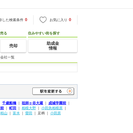
0
0
存した検索条件
お気に入り
売る
住みやすい街を探す
助成金
売却
情報
産会社一覧
｜
千歳船橋
｜
祖師ヶ谷大蔵
｜
成城学園前
｜
園前
｜
町田
｜
相模大野
｜
小田急相模原
｜
｜
栢山
｜
富水
｜
螢田
｜
足柄 ｜
小田原