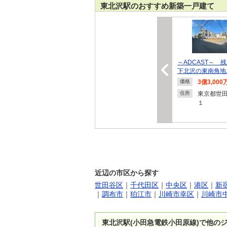
東北沢駅のおすすめ新築一戸建て
～ADCAST～ 
下北沢の東南角地
3億3,000
価格
東京都世
住所
１
近辺の市区から探す
世田谷区
｜
千代田区
｜
中央区
｜
港区
｜
新
｜
調布市
｜
狛江市
｜
川崎市幸区
｜
川崎市
東北沢駅(小田急電鉄小田原線)で他の