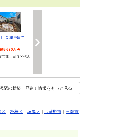
目 新築戸建て
1億5,680万円
東京都世田谷区代沢
１
沢駅の新築一戸建て情報をもっと見る
島区
｜
板橋区
｜
練馬区
｜
武蔵野市
｜
三鷹市