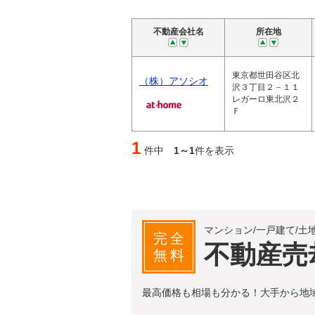
不動産会社名
所在地
東京都世田谷区北
（株）アソシオ
沢３丁目２－１１
レガーロ東北沢２
Ｆ
1
件中
1～1
件を表示
マンション/一戸建て/土
完全
不動産売
無料
最高価格も相場も分かる！大手から地