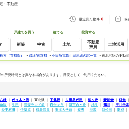
住宅・不動産
0
最近見た物件
保
一戸建てを買う
建てる
投資する
不動産
古
新築
中古
土地
土地活用
投資
検索（首都圏）
>
路線/東京都
>
小田急電鉄小田原線の駅一覧
>
東北沢駅の不動
際の所要時間とは異なる場合があります。目安としてご利用ください。
八幡
｜
代々木上原
｜
東北沢
｜
下北沢
｜
世田谷代田
｜
梅ヶ丘
｜
豪徳寺
｜
経堂
遊園
｜
生田
｜
読売ランド前
｜
百合ヶ丘
｜
新百合ヶ丘
｜
柿生
｜
鶴川
｜
玉川学
｜
愛甲石田
｜
伊勢原
｜
鶴巻温泉
｜
東海大学前
｜
秦野
｜
渋沢
｜
新松田
｜
開成