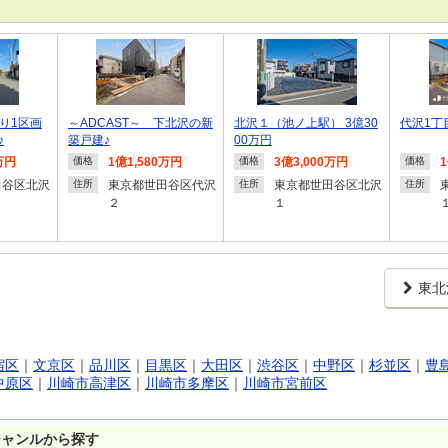
残り1区画
～ADCAST～ 下北沢の新
北沢１（池ノ上駅） 3億30
代沢1丁
♪
築戸建♪
00万円
万円
1億1,580万円
3億3,000万円
価格
価格
価格
田谷区北沢
東京都世田谷区代沢
東京都世田谷区北沢
住所
住所
住所
２
１
東北
宿区
｜
文京区
｜
品川区
｜
目黒区
｜
大田区
｜
渋谷区
｜
中野区
｜
杉並区
｜
豊
中原区
｜
川崎市高津区
｜
川崎市多摩区
｜
川崎市宮前区
ジャンルから探す