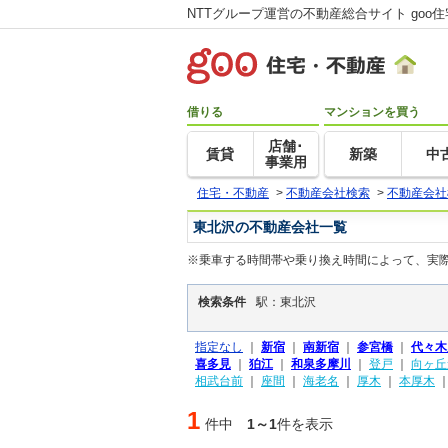
NTTグループ運営の不動産総合サイト goo
借りる
マンションを買う
店舗･
賃貸
新築
中
事業用
住宅・不動産
>
不動産会社検索
>
不動産会社
東北沢の不動産会社一覧
※乗車する時間帯や乗り換え時間によって、実
検索条件
駅：東北沢
指定なし
｜
新宿
｜
南新宿
｜
参宮橋
｜
代々木
喜多見
｜
狛江
｜
和泉多摩川
｜
登戸
｜
向ヶ丘
相武台前
｜
座間
｜
海老名
｜
厚木
｜
本厚木
1
件中
1～1
件を表示