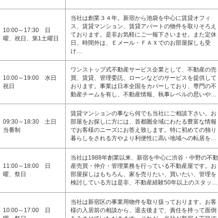
当社は創業３４年。新宿から池袋を中心に賃貸オフィ
ス、賃貸マンション、賃貸アパートの物件を取りそろえ
10:00～17:30 日
ております。是非お気軽にご一報下さいませ。また定休
曜、祝日、第1土曜日
日、時間外は、Ｅメール・ＦＡＸでのお部屋探しも受
け…
ワンストップ式不動産サービス企業として、不動産の売
10:00～19:00 水日
買、賃貸、管理委託、ローンなどのサービスを提供して
祝日
おります。事業は日本全国をカバーしており、専門の不
動産チームを有し、不動産情報、執事レベルの思いや…
賃貸マンションの事なら何でも当社にご相談下さい。お
09:30～18:30 土日
部屋をお探しに方には、首都圏全域にわたる豊富な情報
当番制
でお客様のニーズにお答え致します。特に初めての独り
暮らしをされる方やより利便性に高い地域への転居を…
当社は1988年創業以来、新宿を中心に渋谷・中野の不
11:00～18:00 日
産売買・仲介・管理業務を行っている不動産屋です。お
曜、祭日
部屋探しはもちろん、家を売りたい、買いたい、管理を
検討している方は是非、不動産経験50年以上のスタッ…
当社は新宿区の事業用物件を取り扱っております。お客
10:00～17:00 日
様の入居前の相談から、退去後まで、責任を持って面倒