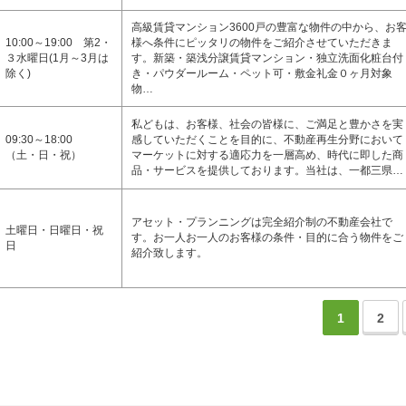
高級賃貸マンション3600戸の豊富な物件の中から、お
10:00～19:00 第2・
様へ条件にピッタリの物件をご紹介させていただきま
３水曜日(1月～3月は
す。新築・築浅分譲賃貸マンション・独立洗面化粧台付
除く)
き・パウダールーム・ペット可・敷金礼金０ヶ月対象
物…
私どもは、お客様、社会の皆様に、ご満足と豊かさを実
09:30～18:00
感していただくことを目的に、不動産再生分野において
（土・日・祝）
マーケットに対する適応力を一層高め、時代に即した商
品・サービスを提供しております。当社は、一都三県…
アセット・プランニングは完全紹介制の不動産会社で
土曜日・日曜日・祝
す。お一人お一人のお客様の条件・目的に合う物件をご
日
紹介致します。
1
2