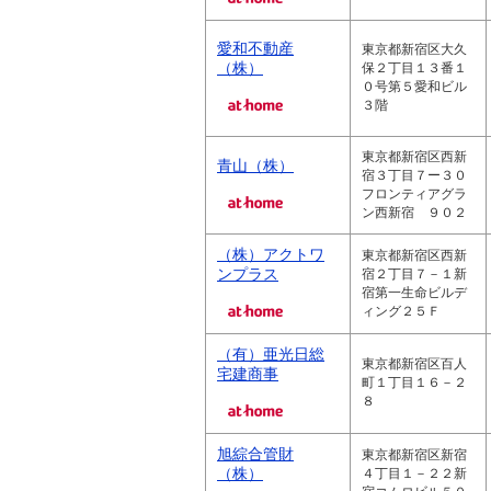
愛和不動産
東京都新宿区大久
（株）
保２丁目１３番１
０号第５愛和ビル
３階
東京都新宿区西新
青山（株）
宿３丁目７ー３０
フロンティアグラ
ン西新宿 ９０２
（株）アクトワ
東京都新宿区西新
ンプラス
宿２丁目７－１新
宿第一生命ビルデ
ィング２５Ｆ
（有）亜光日総
東京都新宿区百人
宅建商事
町１丁目１６－２
８
旭綜合管財
東京都新宿区新宿
（株）
４丁目１－２２新