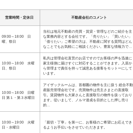
営業時間・定休日
不動産会社のコメント
当社は地元不動産の売買・賃貸・管理などのご紹介を主
09:00～18:00 日
な業務内容とする会社です。「売りたい」「買いたい」
曜、祭日
「借りたい」ご希望の方は、不動産に関する質問はどん
なことでもお気軽にご相談ください。豊富な情報力で…
私共は管理会社直営のお店ですのでお客様の声を迅速に
10:00～18:00 水曜
家主様側に届けすぐに対応することができます。入居か
日、祭日
ら管理まで責任を持って誠意ある接客をモットーにして
います。
アイザックルームは、首都圏の物件を主に扱う 総合不動
産販売管理会社です。売買物件は売主さまとの直接取
10:00～18:00 日曜
引。賃貸物件も大家さんと直接取引の物件を扱っており
日 第１・第３水曜日
ます。従いまして、ノルマ達成を目的とした押し売り
的…
10:00～19:00 火曜
「親切・丁寧」を第一に、お客様のご希望にお応えでき
日・水曜日
るようお手伝いをさせていただきます。