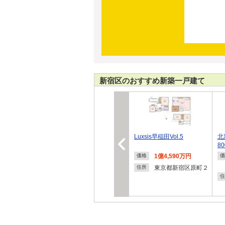
新宿区のおすすめ新築一戸建て
Luxsis早稲田Vol.5
北
8
1億4,590万円
価格
価
東京都新宿区原町２
住所
住