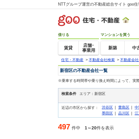
NTTグループ運営の不動産総合サイト goo
借りる
マンションを買う
店舗･
賃貸
新築
中
事業用
住宅・不動産
>
不動産会社検索
>
不動産会社
新宿区の不動産会社一覧
※乗車する時間帯や乗り換え時間によって、実
検索条件
エリア：新宿区
渋谷区
|
豊島区
|
中
近辺の市区から探す：
墨田区
|
品川区
|
江
497
件中
1～20
件を表示