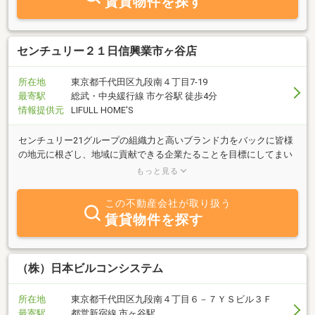
賃貸物件を探す
引のできる不動産会社を目指しております。どんなことでもお気軽
にご相談ください。お問い合わせお待ちしております。
センチュリー２１日信興業市ヶ谷店
所在地
東京都千代田区九段南４丁目7-19
最寄駅
総武・中央緩行線 市ケ谷駅 徒歩4分
情報提供元
LIFULL HOME'S
センチュリー21グループの組織力と高いブランド力をバックに皆様
の地元に根ざし、地域に貢献できる企業たることを目標にしてまい
りたいと存じます。皆様のお越しを心からお待ち申し上げておりま
もっと見る
す。
この不動産会社が取り扱う
賃貸物件を探す
（株）日本ビルコンシステム
所在地
東京都千代田区九段南４丁目６－７ＹＳビル３Ｆ
最寄駅
都営新宿線 市ヶ谷駅