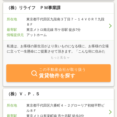
（株）リライフ ＰＭ事業課
所在地
東京都千代田区九段南３丁目７－１４ＶＯＲＴ九段
８Ｆ
最寄駅
東京メトロ南北線 市ケ谷駅 徒歩7分
情報提供元
アットホーム
私達は、お客様の新生活がより良いものになる様に、お客様の立場
に立って一生懸命にご提案させて頂きます。「こんな街に住みた
い」、「こんな物件に住みたい」といったご要望を、私達に沢山お
もっと見る
聞かせください。お客様の理想の住まいが見つかるまで、最後まで
サポートさせて頂きますので、どの様な事でもご遠慮なくお申し付
この不動産会社が取り扱う
けください。【当店の特徴】(1)お客様にご愛顧頂き都内に22店舗出
賃貸物件を探す
店しており、確かな実績と安心のネットワークがございます。(2)総
合仲介不動産店の為、ご紹介できる物件数が非常に豊富です。賃貸
だけでなくご購入のご相談も可能です。(3)契約金のクレジットカー
ド決済、引越業者の特別割引でのご紹介、インターネット開通作
（株）Ｖ．Ｐ．Ｓ
業、家具家電レンタル、近隣駐車場の手配など、物件決定後のアフ
ターサービスも充実しています。【当店のコロナウィルス対策につ
所在地
東京都千代田区六番町４－２グローリア初穂平野ビ
いて】東京都のガイドラインに従い適切な感染対策を実施していま
ル８Ｆ
す。
最寄駅
東京メトロ有楽町線 市ケ谷駅 徒歩3分