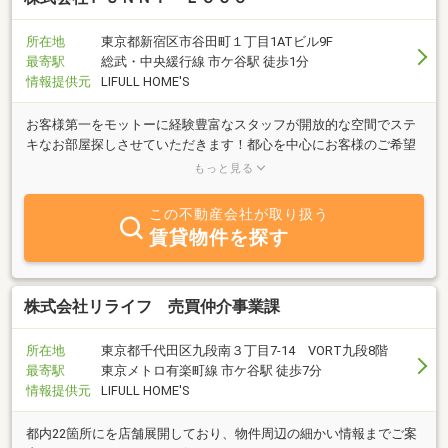
所在地
東京都新宿区市谷田町１丁目1ATビル9F
最寄駅
総武・中央緩行線 市ケ谷駅 徒歩1分
情報提供元
LIFULL HOME'S
お客様第一をモットーに経験豊富なスタッフが開放的な空間でステ
キなお部屋探しさせていただきます！都心を中心にお客様のご希望
に合わせて幅広い物件情報をご提供させて頂きます！お気軽にご相
もっと見る
談下さい！
この不動産会社が取り扱う
賃貸物件を探す
株式会社リライフ 売買仲介事業課
所在地
東京都千代田区九段南３丁目7-14 VORT九段8階
最寄駅
東京メトロ有楽町線 市ケ谷駅 徒歩7分
情報提供元
LIFULL HOME'S
都内22箇所にを店舗展開しており、物件周辺の細かい情報までご案