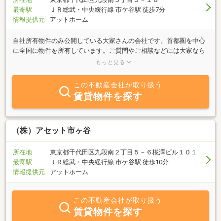
最寄駅
ＪＲ総武・中央緩行線 市ケ谷駅 徒歩7分
情報提供元
アットホーム
自社所有物件のみ公開している大家さんの会社です。首都圏を中心
に全国に物件を所有しています。ご質問やご相談などには大家なら
ではの柔軟な対応が出来ますので、ご興味のある物件があれば是非
もっと見る
一度お問い合わせください！
この不動産会社が取り扱う
賃貸物件を探す
（株）アセット市ヶ谷
所在地
東京都千代田区九段南２丁目５－６椛澤ビル１０１
最寄駅
ＪＲ総武・中央緩行線 市ケ谷駅 徒歩10分
情報提供元
アットホーム
この不動産会社が取り扱う
賃貸物件を探す