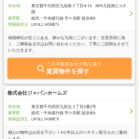
所在地
東京都千代田区九段南３丁目4-14 NFK九段南ビル5
階
最寄駅
総武・中央緩行線 市ケ谷駅 徒歩8分
情報提供元
LIFULL HOME'S
靖国神社が近くにある、静かな九段にございます。任意売却に強
く、ご興味ある方はお問い合わせください。丁寧にご説明をさせて
いただきます。
この不動産会社が取り扱う
賃貸物件を探す
株式会社ジャパンホームズ
所在地
東京都千代田区九段北３丁目2番2号
最寄駅
総武・中央緩行線 市ケ谷駅 徒歩8分
情報提供元
LIFULL HOME'S
都心の物件はお任せ下さい！4０年以上のベテラン取引士がご案内
します。