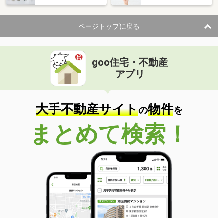
ページトップに戻る
goo住宅・不動産
アプリ
大手不動産サイト
物件
の
を
まとめて検索！