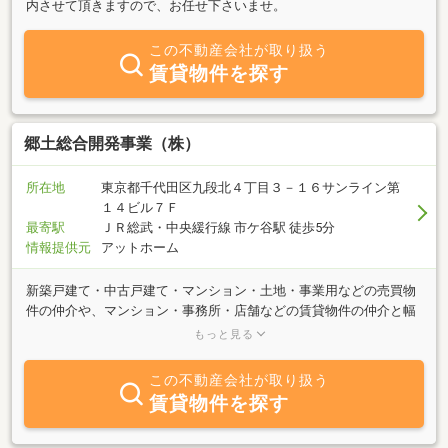
内させて頂きますので、お任せ下さいませ。
この不動産会社が取り扱う
賃貸物件を探す
郷土総合開発事業（株）
所在地
東京都千代田区九段北４丁目３－１６サンライン第
１４ビル７Ｆ
最寄駅
ＪＲ総武・中央緩行線 市ケ谷駅 徒歩5分
情報提供元
アットホーム
新築戸建て・中古戸建て・マンション・土地・事業用などの売買物
件の仲介や、マンション・事務所・店舗などの賃貸物件の仲介と幅
広く手掛けております。自社開発による分譲・建物施工も大好評で
もっと見る
す。ご売却・ご購入・お買い替え等をご検討のお客様は、当社まで
お気軽にご相談下さい。おかげさまで創立４7周年を迎え、より一
この不動産会社が取り扱う
層、お客様のニーズに合わせたサービスをご提供できるよう社員一
賃貸物件を探す
同努めております。お問い合わせ、心よりお待ち申し上げます。