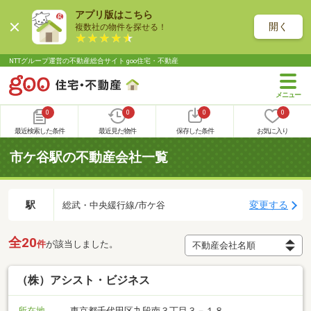
アプリ版はこちら
開く
複数社の物件を探せる！
NTTグループ運営の不動産総合サイト goo住宅・不動産
0
0
0
0
最近検索した条件
最近見た物件
保存した条件
お気に入り
市ケ谷駅の不動産会社一覧
駅
変更する
総武・中央緩行線/市ケ谷
全20
件
が該当しました。
（株）アシスト・ビジネス
所在地
東京都千代田区九段南３丁目３－１８