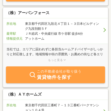
（株）アーバンフォース
所在地
東京都千代田区九段北４丁目１－３日本ビルディン
グ九段別館５Ｆ
最寄駅
ＪＲ総武・中央緩行線 市ケ谷駅 徒歩6分
情報提供元
アットホーム
当社では、エリアに囚われずに各担当ルームアドバイザーがしっか
りと対応致します。地域情報や街の雰囲気・お薦めの街など各エリ
アに精通したスタッフがアドバイス致します。お時間がなかなか作
もっと見る
りにくいお客様の為にメールにて物件情報（図面）などをお送りす
ることも可能なので、ご自宅に居ながら業者間の最新情報を誰より
この不動産会社が取り扱う
も早く入手できます。インターネットが普及していますので、以前
賃貸物件を探す
のように何軒も不動産会社を回る必要が無いのでお客様の貴重なお
時間を無駄にしません。お客様一人一人のニーズをとらえ、部屋探
し⇒案内⇒契約⇒入居まで真心を持ってしっかりサポート致します
ので、お部屋探しは是非アーバンフォースにお任せ下さい。
（株）ＡＹホームズ
所在地
東京都千代田区三番町７－１３三番町パークマンシ
ョン１０４号