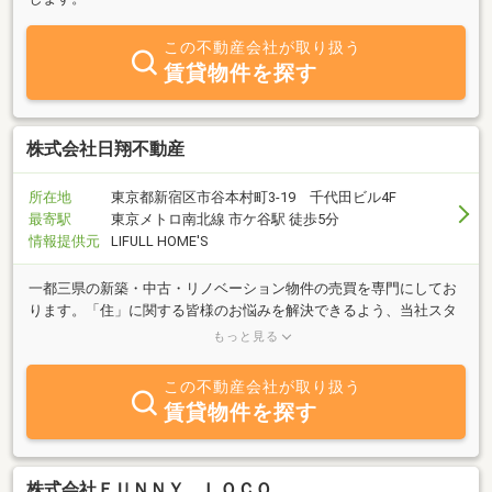
この不動産会社が取り扱う
賃貸物件を探す
株式会社日翔不動産
所在地
東京都新宿区市谷本村町3-19 千代田ビル4F
最寄駅
東京メトロ南北線 市ケ谷駅 徒歩5分
情報提供元
LIFULL HOME'S
一都三県の新築・中古・リノベーション物件の売買を専門にしてお
ります。「住」に関する皆様のお悩みを解決できるよう、当社スタ
ッフが責任をもって担当させて頂きますので、皆様のご相談お待ち
もっと見る
しております。
この不動産会社が取り扱う
賃貸物件を探す
株式会社ＦＵＮＮＹ ＬＯＣＯ