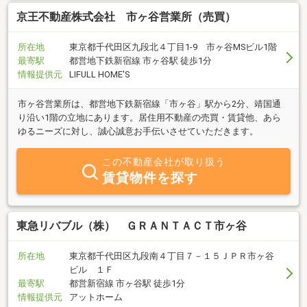
京王不動産株式会社 市ヶ谷営業所（売買）
所在地
東京都千代田区九段北４丁目1-9 市ヶ谷MSビル1階
最寄駅
都営地下鉄新宿線 市ヶ谷駅 徒歩1分
情報提供元
LIFULL HOME'S
市ヶ谷営業所は、都営地下鉄新宿線「市ヶ谷」駅から2分、靖国通
り沿い1階の立地にあります。居住用不動産の売買・賃貸他、あら
ゆるニーズに対し、誠心誠意お手伝いさせていただきます。
この不動産会社が取り扱う
賃貸物件を探す
東急リバブル（株） ＧＲＡＮＴＡＣＴ市ヶ谷
所在地
東京都千代田区九段南４丁目７－１５ＪＰＲ市ヶ谷
ビル １Ｆ
最寄駅
都営新宿線 市ヶ谷駅 徒歩1分
情報提供元
アットホーム