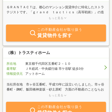
ＧＲＡＮＴＡＣＴは、都心のマンション賃貸仲介に特化したストラ
テジストです。「ｇｒａｎｄ ｔａｃｔｉｃｓ（高等戦術）」の造
語でもあるＧＲＡＮＴＡＣＴ（グランタクト）は都心のマンション
もっと見る
の賃貸に特化した、東急リバブルの戦略提案・遂行組織として誕生
しました。都心のマンションに対する知見の高いストラテジストが
この不動産会社が取り扱う
パートナーとなって、お客様に寄り添い、賃貸ニーズに対し「最善
賃貸物件を探す
の戦略」を提案することから、お客様の成功に尽くしてまいりま
す。そして、都心のマンションならではの魅力を余すことなく示
し、都心の価値向上をお客様と目指してまいります。
（株）トラスティホーム
所在地
東京都千代田区五番町２－１０
最寄駅
ＪＲ総武・中央緩行線 市ケ谷駅 徒歩3分
情報提供元
アットホーム
当社所在地 市ヶ谷五番町。平成13年に設立いたしました。市ヶ谷
番町・麹町、飯田橋神楽坂・砂土原町 方面の不動産のことならお
任せください。土地・一戸建・マンション等の売買、仲介。賃貸・
もっと見る
管理業務はもちろん買取業務にも力を入れております。お客様のあ
らゆるご要望にお応えできるよう日々頑張っております。「トラス
この不動産会社が取り扱う
ティホーム」社名の通り、信頼と誠実をモットーに、安心してお取