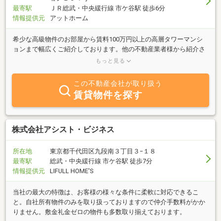
最寄駅
ＪＲ総武・中央緩行線 市ケ谷駅 徒歩6分
情報提供元
アットホーム
希少な高級物件のお部屋から賃料100万円以上の高層タワーマンシ
ョンまで幅広くご紹介しております。他の不動産業者様から紹介さ
れている物件も当社のご紹介で契約条件を交渉させていただける場
もっと見る
合がございます。☆対象物件は仲介手数料無料/礼金０/賃料1カ月無
料などご相談可能です。※弊社でご契約の場合、全物件ご契約金を
この不動産会社が取り扱う
クレジットカード払い可能です。
賃貸物件を探す
株式会社アシスト・ビジネス
所在地
東京都千代田区九段南３丁目３−１８
最寄駅
総武・中央緩行線 市ケ谷駅 徒歩7分
情報提供元
LIFULL HOME'S
当社の最大の特徴は、お客様の様々な条件に柔軟に対応できるこ
と。自社所有物件のみを取り扱っておりますので仲介手数料がかか
りません。敷金礼金ゼロの物件も多数取り揃えております。