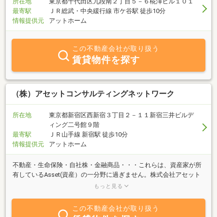
所在地
東京都千代田区九段南２丁目５－６椛澤ビル１０１
最寄駅
ＪＲ総武・中央緩行線 市ケ谷駅 徒歩10分
情報提供元
アットホーム
この不動産会社が取り扱う
賃貸物件を探す
（株）アセットコンサルティングネットワーク
所在地
東京都新宿区西新宿３丁目２－１１新宿三井ビルデ
ィング二号館９階
最寄駅
ＪＲ山手線 新宿駅 徒歩10分
情報提供元
アットホーム
不動産・生命保険・自社株・金融商品・・・これらは、資産家が所
有しているAsset(資産）の一分野に過ぎません。株式会社アセット
コンサルティングネットワークは、自社株や事業承継、生命保険を
もっと見る
得意分野とする「相続と不動産」に特化した総合不動産ＦＰ会社で
す。
この不動産会社が取り扱う