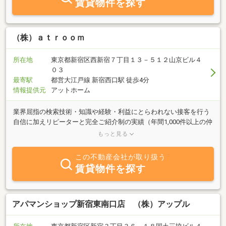
賃貸物件を探す
（株）ａｔｒｏｏｍ
所在地
東京都新宿区西新宿７丁目１３－５１２山京ビル４
０３
最寄駅
都営大江戸線 新宿西口駅 徒歩4分
情報提供元
アットホーム
業界屈指の検索技術・知識や経験・利益にとらわれない接客を行う
自信に加えリピーターと完全ご紹介制の実績（年間1,000件以上の仲
介）で全てはお客様から一番の信頼を得るために、責任をもって全
もっと見る
社員が仕事に取り組んでいます。私たちはお客様に一生寄り添い、
未来を提供します。
この不動産会社が取り扱う
賃貸物件を探す
アパマンショップ新宿東南口店 （株）アップル