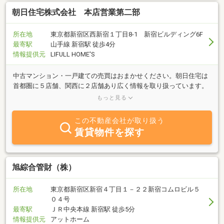
朝日住宅株式会社 本店営業第二部
所在地
東京都新宿区西新宿１丁目8-1 新宿ビルディング6F
最寄駅
山手線 新宿駅 徒歩4分
情報提供元
LIFULL HOME'S
中古マンション・一戸建ての売買はおまかせください。朝日住宅は
首都圏に５店舗、関西に２店舗あり広く情報を取り扱っています。
ダブルコンサルタントのフォロー体制でお客様のご希望に応えまた
もっと見る
ご不安を解消します。
この不動産会社が取り扱う
賃貸物件を探す
旭綜合管財（株）
所在地
東京都新宿区新宿４丁目１－２２新宿コムロビル５
０４号
最寄駅
ＪＲ中央本線 新宿駅 徒歩5分
情報提供元
アットホーム