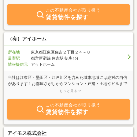
ので緊急時に迅速な対応が可能です。「お家」と「不動産」のご相
談は全てお任せ下さい。ご不明な点など何でもお気軽にアイホーム
この不動産会社が取り扱う
にご相談下さい！
賃貸物件を探す
（有）アイホーム
所在地
東京都江東区住吉２丁目２４－８
最寄駅
都営新宿線 住吉駅 徒歩1分
情報提供元
アットホーム
当社は江東区・墨田区・江戸川区を含めた城東地域には絶対の自信
があります！お部屋さがしからマンション・戸建・土地やビルまで
総合的にお客様をサポートいたします。お気軽にお問い合せ下さ
もっと見る
い。
この不動産会社が取り扱う
賃貸物件を探す
アイモス株式会社