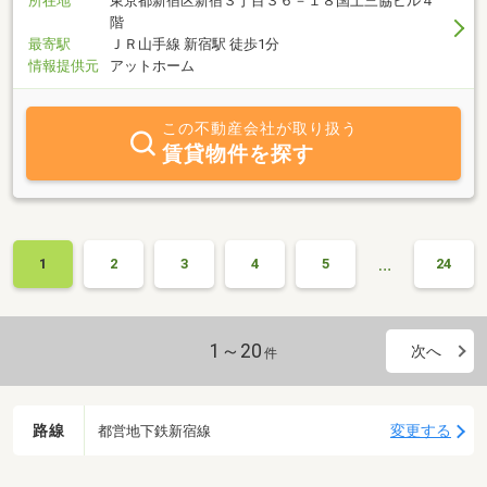
所在地
東京都新宿区新宿３丁目３６－１８国土三協ビル４
階
最寄駅
ＪＲ山手線 新宿駅 徒歩1分
情報提供元
アットホーム
この不動産会社が取り扱う
賃貸物件を探す
…
1
2
3
4
5
24
1～20
次へ
件
路線
変更する
都営地下鉄新宿線