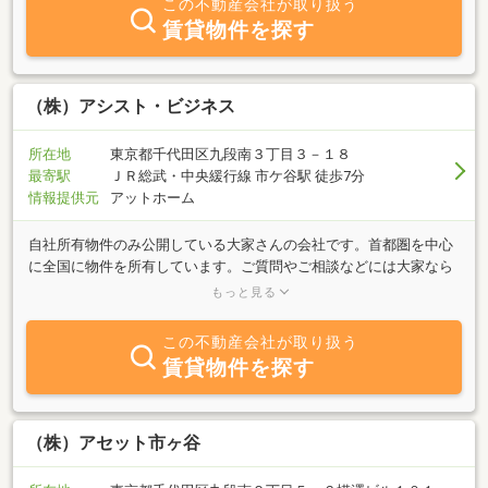
この不動産会社が取り扱う
賃貸物件を探す
（株）アシスト・ビジネス
所在地
東京都千代田区九段南３丁目３－１８
最寄駅
ＪＲ総武・中央緩行線 市ケ谷駅 徒歩7分
情報提供元
アットホーム
自社所有物件のみ公開している大家さんの会社です。首都圏を中心
に全国に物件を所有しています。ご質問やご相談などには大家なら
ではの柔軟な対応が出来ますので、ご興味のある物件があれば是非
もっと見る
一度お問い合わせください！
この不動産会社が取り扱う
賃貸物件を探す
（株）アセット市ヶ谷