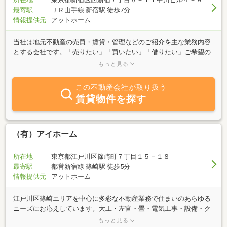
最寄駅
ＪＲ山手線 新宿駅 徒歩7分
情報提供元
アットホーム
当社は地元不動産の売買・賃貸・管理などのご紹介を主な業務内容
とする会社です。「売りたい」「買いたい」「借りたい」ご希望の
方は、不動産に関する質問はどんなことでもお気軽にご相談くださ
もっと見る
い。豊富な情報力でお客様のご希望に併せたスピーディな対応を心
掛けております。特に新宿区エリアはぜひ、当社へご相談くださ
この不動産会社が取り扱う
い。
賃貸物件を探す
（有）アイホーム
所在地
東京都江戸川区篠崎町７丁目１５－１８
最寄駅
都営新宿線 篠崎駅 徒歩5分
情報提供元
アットホーム
江戸川区篠崎エリアを中心に多彩な不動産業務で住まいのあらゆる
ニーズにお応えしています。大工・左官・畳・電気工事・設備・ク
ロス・塗装・屋根・外構工事など住宅に関わる職人が揃っています
もっと見る