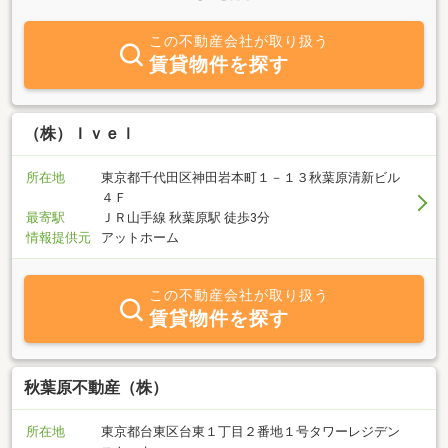
必要なサービスを選べるので強制はいたしません。ご相談は無料
で、全国どこでも対応いたします。住まいに関するお悩み事などお
この不動産会社が取り扱う
気軽にご相談ください。賃貸物件、売買物件お待ちしております。
賃貸物件を探す
弊社は賃貸物件管理、内装工事、不動産売買を自社で行っておりま
す。よろしくお願いいたします。
（株）Ｉｖｅｌ
所在地
東京都千代田区神田岩本町１－１３秋葉原清新ビル
４Ｆ
最寄駅
ＪＲ山手線 秋葉原駅 徒歩3分
情報提供元
アットホーム
この不動産会社が取り扱う
賃貸物件を探す
秋葉原不動産（株）
所在地
東京都台東区台東１丁目２番地１号タワーレジデン