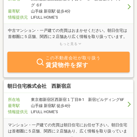
グ ６F
最寄駅
山手線 新宿駅 徒歩4分
情報提供元
LIFULL HOME'S
中古マンション・一戸建ての売買はおまかせください。朝日住宅は
首都圏に５店舗、関西に２店舗あり広く情報を取り扱っています。
ダブルコンサルタントのフォロー体制でお客様のご希望に応えまた
もっと見る
ご不安を解消します。
この不動産会社が取り扱う
賃貸物件を探す
朝日住宅株式会社 西新宿店
所在地
東京都新宿区西新宿１丁目8-1 新宿ビルディング6F
最寄駅
山手線 新宿駅 徒歩4分
情報提供元
LIFULL HOME'S
マンション・一戸建ての売買は朝日住宅にお任せ下さい。朝日住宅
は首都圏に５店舗、関西に２店舗あり、広く情報を取り扱っていま