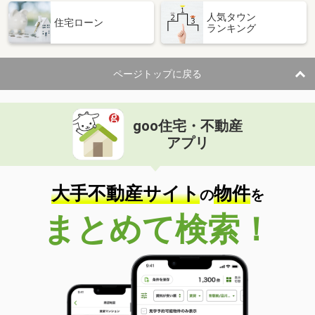
人気タウン
住宅ローン
ランキング
ページトップに戻る
goo住宅・不動産
アプリ
大手不動産サイト
物件
の
を
まとめて検索！