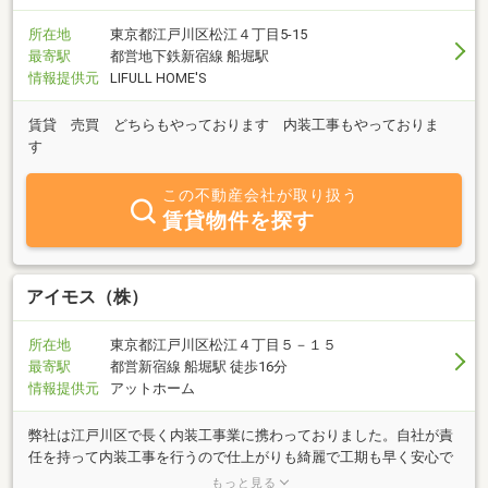
所在地
東京都江戸川区松江４丁目5-15
最寄駅
都営地下鉄新宿線 船堀駅
情報提供元
LIFULL HOME'S
賃貸 売買 どちらもやっております 内装工事もやっておりま
す
この不動産会社が取り扱う
賃貸物件を探す
アイモス（株）
所在地
東京都江戸川区松江４丁目５－１５
最寄駅
都営新宿線 船堀駅 徒歩16分
情報提供元
アットホーム
弊社は江戸川区で長く内装工事業に携わっておりました。自社が責
任を持って内装工事を行うので仕上がりも綺麗で工期も早く安心で
す。他社よりも工事代金が安くお得です！自主管理、自社管理など
もっと見る