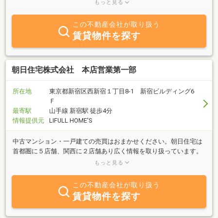
す。ダブルコンサルタントのフォロー体制で、お客様のご希望に応
もっと見る
えます。
この不動産会社が取り扱う
賃貸物件を探す
朝日住宅株式会社 本店営業第一部
所在地
東京都新宿区西新宿１丁目8-1 新宿ビルディング6
Ｆ
最寄駅
山手線 新宿駅 徒歩4分
情報提供元
LIFULL HOME'S
中古マンション・一戸建ての売買はおまかせください。朝日住宅は
首都圏に５店舗、関西に２店舗あり広く情報を取り扱っています。
ダブルコンサルタントのフォロー体制でお客様のご希望に応えまた
もっと見る
ご不安を解消します。
この不動産会社が取り扱う
賃貸物件を探す