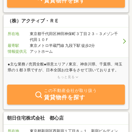
賃貸物件を探す
（株）アクティブ・ＲＥ
所在地
東京都千代田区神田神保町３丁目２３－３メゾン千
代田１０Ｆ
最寄駅
東京メトロ半蔵門線 九段下駅 徒歩2分
情報提供元
アットホーム
●主な業務 / 売買全般●得意エリア / 東京、神奈川県、千葉県、埼玉
県の１都３県ですが、日本全国お仕事をさせて頂いております。
【得意分野】成年後見、任意売却、破産管財、相続等の特殊なご依
もっと見る
頼はお任せ下さい。弊社では不動産の様々な分野に関する専門知識
を会得した専門スタッフがおり、同業者様からもご相談を頂く事も
この不動産会社が取り扱う
よくあるくらいです。不動産の売却、購入、ローンの組み換え、買
賃貸物件を探す
い替え、資産活用など何でも気軽にお問合せ下さい。きっといいお
話が聞けるはずです。
朝日住宅株式会社 都心店
所在地
東京都新宿区西新宿１丁目８－１ 新宿ビルディン