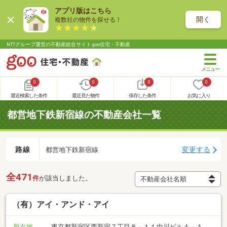
アプリ版はこちら
開く
複数社の物件を探せる！
NTTグループ運営の不動産総合サイト goo住宅・不動産
0
0
0
0
最近検索した条件
最近見た物件
保存した条件
お気に入り
都営地下鉄新宿線の不動産会社一覧
路線
変更する
都営地下鉄新宿線
全471
件
が該当しました。
（有）アイ・アンド・アイ
所在地
東京都新宿区西新宿７丁目８－１１中川ビル４－Ａ