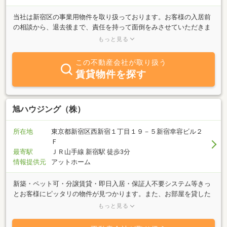
当社は新宿区の事業用物件を取り扱っております。お客様の入居前
の相談から、退去後まで、責任を持って面倒をみさせていただきま
す。それが、当社が新宿４丁目で末永く支持される理由です。物件
もっと見る
を探されている方も、貸したい方もお気軽にご連絡ください。お待
ちしております。
この不動産会社が取り扱う
賃貸物件を探す
旭ハウジング（株）
所在地
東京都新宿区西新宿１丁目１９－５新宿幸容ビル２
Ｆ
最寄駅
ＪＲ山手線 新宿駅 徒歩3分
情報提供元
アットホーム
新築・ペット可・分譲賃貸・即日入居・保証人不要システム等きっ
とお客様にピッタリの物件が見つかります。また、お部屋を貸した
いオーナー様には是非、弊社までお気軽にご相談ください。確実な
もっと見る
アパート・マンション経営をトータルにお手伝いいたします。