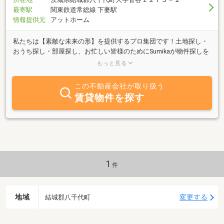
最寄駅
関東鉄道常総線 下妻駅
情報提供元
アットホーム
私たちは【素敵な未来の形】を提供するプロ集団です！土地探し・
おうち探し・部屋探し、お忙しい皆様のためにSumikaが物件探しを
致します。ネットに出ていない掘り出し物件が見つかるかも。空き
もっと見る
家・土地・不動産買取・売却依頼もお任せ下さい。無料見積もり致
します。まずは気軽にお問い合わせください。直接のご来店も大歓
この不動産会社が取り扱う
迎です。
賃貸物件を探す
1
件
地域
変更する
結城郡八千代町