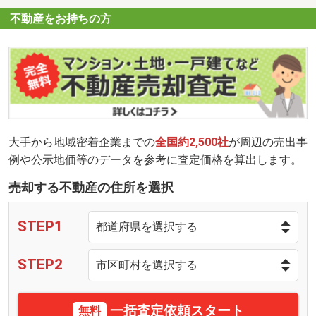
不動産をお持ちの方
大手から地域密着企業までの
全国約2,500社
が周辺の売出事
例や公示地価等のデータを参考に査定価格を算出します。
売却する不動産の住所を選択
STEP1
STEP2
一括査定依頼スタート
無料