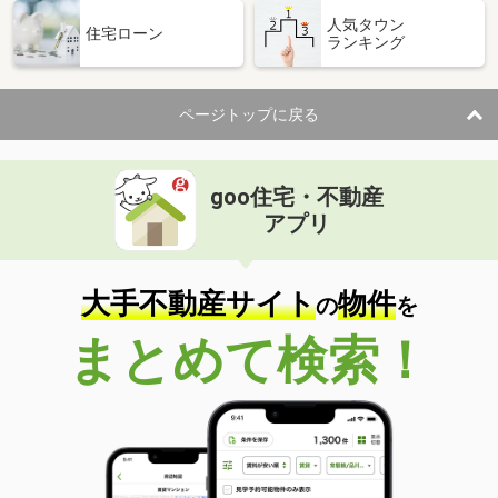
人気タウン
住宅ローン
ランキング
ページトップに戻る
goo住宅・不動産
アプリ
大手不動産サイト
物件
の
を
まとめて検索！