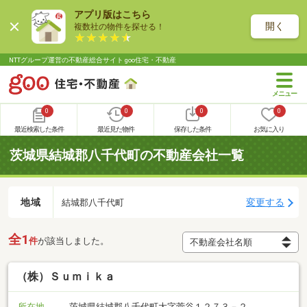
アプリ版はこちら
開く
複数社の物件を探せる！
NTTグループ運営の不動産総合サイト goo住宅・不動産
0
0
0
0
最近検索した条件
最近見た物件
保存した条件
お気に入り
茨城県結城郡八千代町の不動産会社一覧
地域
変更する
結城郡八千代町
全1
件
が該当しました。
（株）Ｓｕｍｉｋａ
所在地
茨城県結城郡八千代町大字菅谷１２７３－２