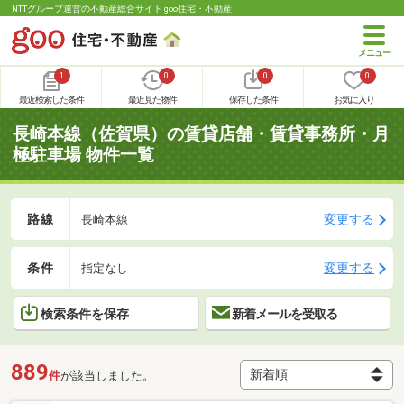
NTTグループ運営の不動産総合サイト goo住宅・不動産
1
0
0
0
最近検索した条件
最近見た物件
保存した条件
お気に入り
長崎本線（佐賀県）の賃貸店舗・賃貸事務所・月
極駐車場 物件一覧
路線
変更する
長崎本線
条件
変更する
指定なし
検索条件を保存
新着メールを受取る
889
件
が該当しました。