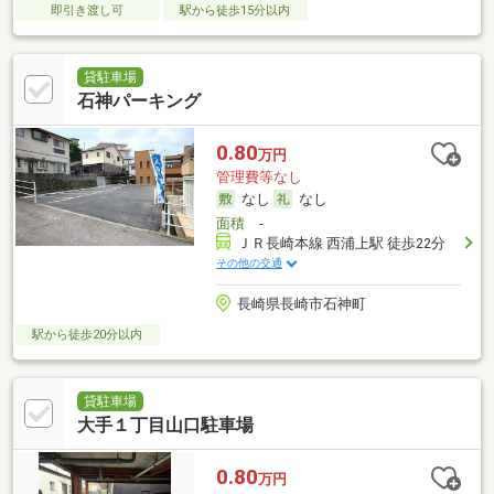
即引き渡し可
駅から徒歩15分以内
貸駐車場
石神パーキング
0.80
万円
管理費等なし
なし
なし
面積
-
ＪＲ長崎本線 西浦上駅 徒歩22分
その他の交通
長崎県長崎市石神町
駅から徒歩20分以内
貸駐車場
大手１丁目山口駐車場
0.80
万円