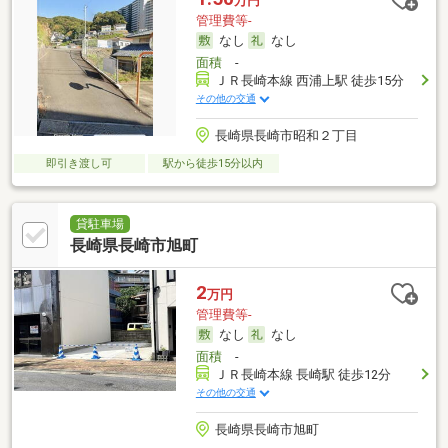
万円
管理費等-
なし
なし
面積
-
ＪＲ長崎本線 西浦上駅 徒歩15分
その他の交通
長崎県長崎市昭和２丁目
即引き渡し可
駅から徒歩15分以内
貸駐車場
長崎県長崎市旭町
2
万円
管理費等-
なし
なし
面積
-
ＪＲ長崎本線 長崎駅 徒歩12分
その他の交通
長崎県長崎市旭町