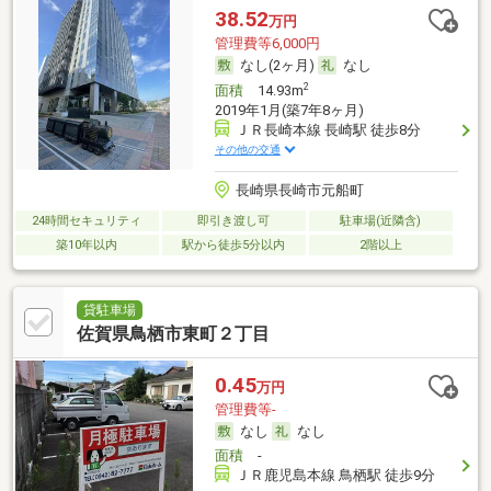
38.52
万円
管理費等6,000円
なし(2ヶ月)
なし
2
面積
14.93m
2019年1月(築7年8ヶ月)
ＪＲ長崎本線 長崎駅 徒歩8分
その他の交通
長崎県長崎市元船町
24時間セキュリティ
即引き渡し可
駐車場(近隣含)
築10年以内
駅から徒歩5分以内
2階以上
貸駐車場
佐賀県鳥栖市東町２丁目
0.45
万円
管理費等-
なし
なし
面積
-
ＪＲ鹿児島本線 鳥栖駅 徒歩9分