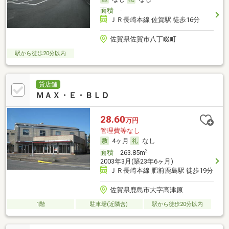
面積
-
ＪＲ長崎本線 佐賀駅 徒歩16分
佐賀県佐賀市八丁畷町
駅から徒歩20分以内
貸店舗
ＭＡＸ・Ｅ・ＢＬＤ
28.60
万円
管理費等なし
4ヶ月
なし
2
面積
263.85m
2003年3月(築23年6ヶ月)
ＪＲ長崎本線 肥前鹿島駅 徒歩19分
佐賀県鹿島市大字高津原
1階
駐車場(近隣含)
駅から徒歩20分以内