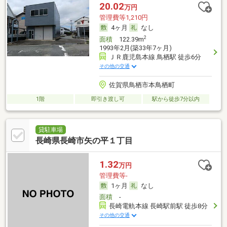
20.02
万円
管理費等1,210円
4ヶ月
なし
2
面積
122.39m
1993年2月(築33年7ヶ月)
ＪＲ鹿児島本線 鳥栖駅 徒歩6分
その他の交通
佐賀県鳥栖市本鳥栖町
1階
即引き渡し可
駅から徒歩7分以内
貸駐車場
長崎県長崎市矢の平１丁目
1.32
万円
管理費等-
1ヶ月
なし
面積
-
長崎電軌本線 長崎駅前駅 徒歩8分
その他の交通