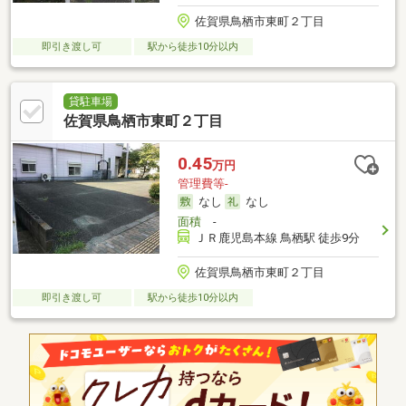
佐賀県鳥栖市東町２丁目
即引き渡し可
駅から徒歩10分以内
貸駐車場
佐賀県鳥栖市東町２丁目
0.45
万円
管理費等-
なし
なし
面積
-
ＪＲ鹿児島本線 鳥栖駅 徒歩9分
佐賀県鳥栖市東町２丁目
即引き渡し可
駅から徒歩10分以内