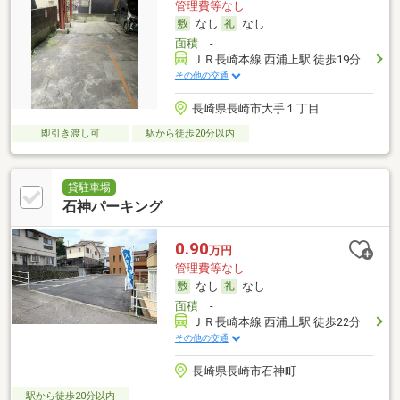
管理費等なし
なし
なし
面積
-
ＪＲ長崎本線 西浦上駅 徒歩19分
その他の交通
長崎県長崎市大手１丁目
即引き渡し可
駅から徒歩20分以内
貸駐車場
石神パーキング
0.90
万円
管理費等なし
なし
なし
面積
-
ＪＲ長崎本線 西浦上駅 徒歩22分
その他の交通
長崎県長崎市石神町
駅から徒歩20分以内