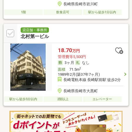
長崎県長崎市岩川町
1階
飲食店可
駅から徒歩1分以内
貸店舗・事務所
北村第一ビル
18.70
万円
管理費等5,500円
3ヶ月
なし
2
面積
71.5m
1989年2月(築37年7ヶ月)
長崎電軌本線 長崎駅前駅 徒歩2分
長崎県長崎市大黒町
駅から徒歩5分以内
2階以上
エレベーター