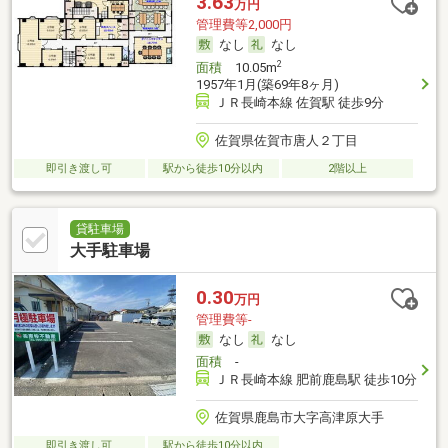
3.63
万円
管理費等2,000円
なし
なし
2
面積
10.05m
1957年1月(築69年8ヶ月)
ＪＲ長崎本線 佐賀駅 徒歩9分
佐賀県佐賀市唐人２丁目
即引き渡し可
駅から徒歩10分以内
2階以上
貸駐車場
大手駐車場
0.30
万円
管理費等-
なし
なし
面積
-
ＪＲ長崎本線 肥前鹿島駅 徒歩10分
佐賀県鹿島市大字高津原大手
即引き渡し可
駅から徒歩10分以内