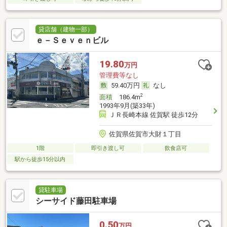
貸店舗（建物一部）
ｅ－Ｓｅｖｅｎビル
19.80
万円
管理費等なし
59.40万円
なし
2
面積
186.4m
1993年9月(築33年)
ＪＲ長崎本線 佐賀駅 徒歩12分
佐賀県佐賀市大財１丁目
1階
即引き渡し可
飲食店可
駅から徒歩15分以内
貸駐車場
シーサイド藤田駐車場
0.50
万円