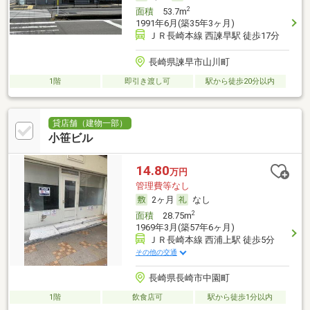
2
面積
53.7m
1991年6月(築35年3ヶ月)
ＪＲ長崎本線 西諫早駅 徒歩17分
長崎県諫早市山川町
1階
即引き渡し可
駅から徒歩20分以内
貸店舗（建物一部）
小笹ビル
14.80
万円
管理費等なし
2ヶ月
なし
2
面積
28.75m
1969年3月(築57年6ヶ月)
ＪＲ長崎本線 西浦上駅 徒歩5分
その他の交通
長崎県長崎市中園町
1階
飲食店可
駅から徒歩1分以内