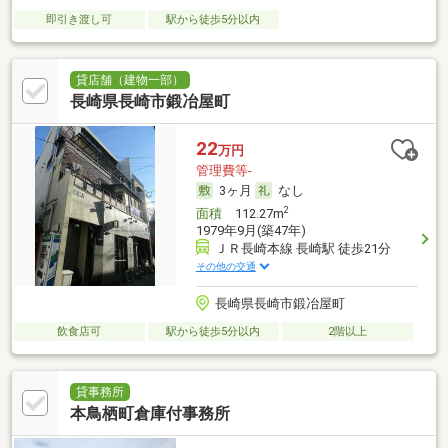
即引き渡し可
駅から徒歩5分以内
貸店舗（建物一部）
長崎県長崎市鍛冶屋町
22
万円
管理費等-
3ヶ月
なし
2
面積
112.27m
1979年9月(築47年)
ＪＲ長崎本線 長崎駅 徒歩21分
その他の交通
長崎県長崎市鍛冶屋町
飲食店可
駅から徒歩5分以内
2階以上
貸事務所
本鳥栖町倉庫付事務所