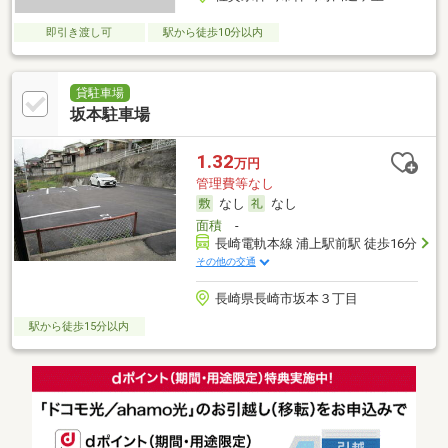
即引き渡し可
駅から徒歩10分以内
貸駐車場
坂本駐車場
1.32
万円
管理費等なし
なし
なし
面積
-
長崎電軌本線 浦上駅前駅 徒歩16分
その他の交通
長崎県長崎市坂本３丁目
駅から徒歩15分以内