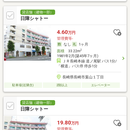
貸店舗（建物一部）
日障シャトー
4.60
万円
管理費等-
なし
1ヶ月
2
面積
33.22m
1981年2月(築45年7ヶ月)
ＪＲ長崎本線 道ノ尾駅 バス1分/
「横道」バス停 停歩1分
長崎県長崎市葉山１丁目
駐車場(近隣含)
2階以上
エレベーター
貸店舗（建物一部）
日障シャトー
19.80
万円
管理費等-