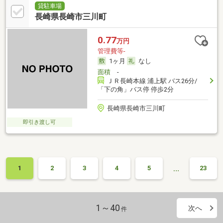
貸駐車場
長崎県長崎市三川町
0.77
万円
管理費等-
1ヶ月
なし
面積
-
ＪＲ長崎本線 浦上駅 バス26分/
「下の角」バス停 停歩2分
長崎県長崎市三川町
即引き渡し可
…
1
2
3
4
5
23
1～40
次へ
件