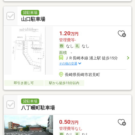
貸駐車場
山口駐車場
1.20
万円
管理費等-
なし
なし
面積
-
ＪＲ長崎本線 浦上駅 徒歩15分
その他の交通
長崎県長崎市岩見町
即引き渡し可
駅から徒歩15分以内
貸駐車場
八丁畷町駐車場
0.50
万円
管理費等なし
なし
なし