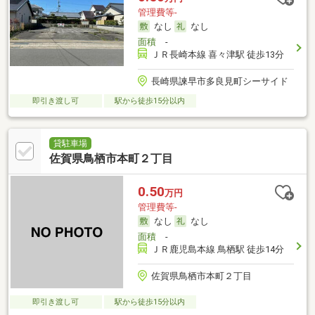
管理費等-
なし
なし
面積
-
ＪＲ長崎本線 喜々津駅 徒歩13分
長崎県諫早市多良見町シーサイド
即引き渡し可
駅から徒歩15分以内
貸駐車場
佐賀県鳥栖市本町２丁目
0.50
万円
管理費等-
なし
なし
面積
-
ＪＲ鹿児島本線 鳥栖駅 徒歩14分
佐賀県鳥栖市本町２丁目
即引き渡し可
駅から徒歩15分以内