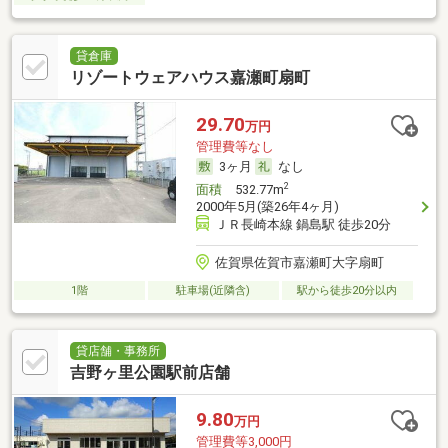
貸倉庫
リゾートウェアハウス嘉瀬町扇町
29.70
万円
管理費等なし
3ヶ月
なし
2
面積
532.77m
2000年5月(築26年4ヶ月)
ＪＲ長崎本線 鍋島駅 徒歩20分
佐賀県佐賀市嘉瀬町大字扇町
1階
駐車場(近隣含)
駅から徒歩20分以内
貸店舗・事務所
吉野ヶ里公園駅前店舗
9.80
万円
管理費等3,000円