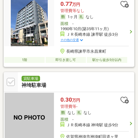
0.77
万円
管理費等なし
1ヶ月
なし
面積
-
1990年10月(築35年11ヶ月)
ＪＲ長崎本線 諫早駅 徒歩3分
その他の交通
長崎県諫早市永昌東町
1階
即引き渡し可
駅から徒歩5分以内
貸駐車場
神埼駐車場
0.30
万円
管理費等-
なし
なし
面積
-
ＪＲ長崎本線 神埼駅 徒歩9分
佐賀県神埼市神埼町田道ヶ里