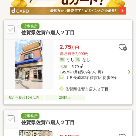
貸事務所
佐賀県佐賀市唐人２丁目
2.75
万円
管理費等2,000円
なし
なし
2
面積
5.79m
1957年1月(築69年8ヶ月)
ＪＲ長崎本線 佐賀駅 徒歩9分
佐賀県佐賀市唐人２丁目
駅から徒歩10分以内
2階以上
貸事務所
佐賀県佐賀市唐人２丁目