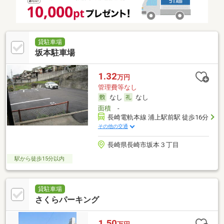
貸駐車場
坂本駐車場
1.32
万円
管理費等なし
なし
なし
面積
-
長崎電軌本線 浦上駅前駅 徒歩16分
その他の交通
長崎県長崎市坂本３丁目
駅から徒歩15分以内
貸駐車場
さくらパーキング
1.50