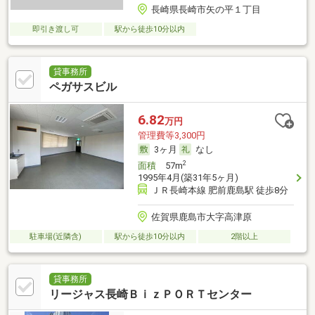
長崎県長崎市矢の平１丁目
即引き渡し可
駅から徒歩10分以内
貸事務所
ペガサスビル
6.82
万円
管理費等3,300円
3ヶ月
なし
2
面積
57m
1995年4月(築31年5ヶ月)
ＪＲ長崎本線 肥前鹿島駅 徒歩8分
佐賀県鹿島市大字高津原
駐車場(近隣含)
駅から徒歩10分以内
2階以上
貸事務所
リージャス長崎ＢｉｚＰＯＲＴセンター