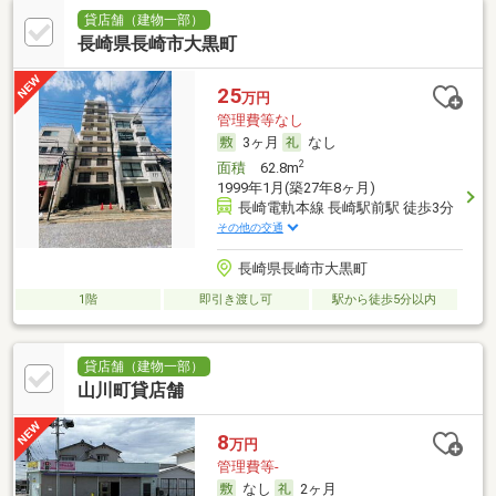
貸店舗（建物一部）
長崎県長崎市大黒町
25
万円
管理費等なし
3ヶ月
なし
2
面積
62.8m
1999年1月(築27年8ヶ月)
長崎電軌本線 長崎駅前駅 徒歩3分
その他の交通
長崎県長崎市大黒町
1階
即引き渡し可
駅から徒歩5分以内
貸店舗（建物一部）
山川町貸店舗
8
万円
管理費等-
なし
2ヶ月