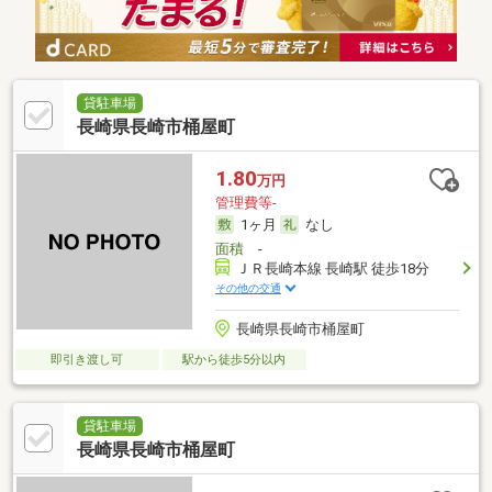
貸駐車場
長崎県長崎市桶屋町
1.80
万円
管理費等-
1ヶ月
なし
面積
-
ＪＲ長崎本線 長崎駅 徒歩18分
その他の交通
長崎県長崎市桶屋町
即引き渡し可
駅から徒歩5分以内
貸駐車場
長崎県長崎市桶屋町