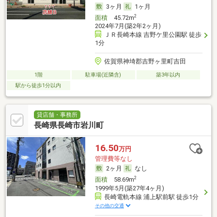
3ヶ月
1ヶ月
2
面積
45.72m
2024年7月(築2年2ヶ月)
ＪＲ長崎本線 吉野ケ里公園駅 徒歩
1分
佐賀県神埼郡吉野ヶ里町吉田
1階
駐車場(近隣含)
築3年以内
駅から徒歩1分以内
貸店舗・事務所
長崎県長崎市岩川町
16.50
万円
管理費等なし
2ヶ月
なし
2
面積
58.69m
1999年5月(築27年4ヶ月)
長崎電軌本線 浦上駅前駅 徒歩1分
その他の交通