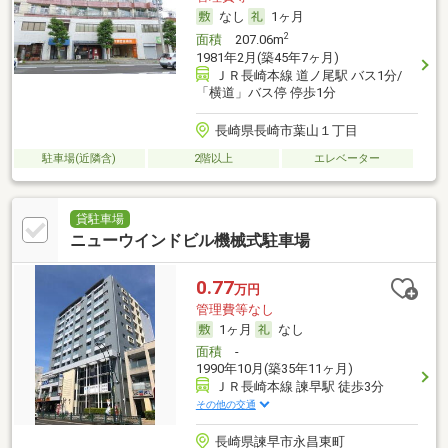
なし
1ヶ月
2
面積
207.06m
1981年2月(築45年7ヶ月)
ＪＲ長崎本線 道ノ尾駅 バス1分/
「横道」バス停 停歩1分
長崎県長崎市葉山１丁目
駐車場(近隣含)
2階以上
エレベーター
貸駐車場
ニューウインドビル機械式駐車場
0.77
万円
管理費等なし
1ヶ月
なし
面積
-
1990年10月(築35年11ヶ月)
ＪＲ長崎本線 諫早駅 徒歩3分
その他の交通
長崎県諫早市永昌東町