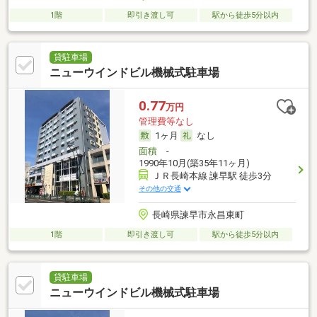
1階
即引き渡し可
駅から徒歩5分以内
貸駐車場
ニューウインドビル機械式駐車場
0.77
万円
管理費等なし
1ヶ月
なし
面積
-
1990年10月(築35年11ヶ月)
ＪＲ長崎本線 諫早駅 徒歩3分
その他の交通
長崎県諫早市永昌東町
1階
即引き渡し可
駅から徒歩5分以内
貸駐車場
ニューウインドビル機械式駐車場