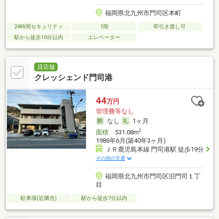
福岡県北九州市門司区本町
24時間セキュリティ
1階
即引き渡し可
駅から徒歩10分以内
エレベーター
貸店舗
クレッシェンド門司港
44
万円
管理費等なし
なし
1ヶ月
2
面積
531.08m
1986年6月(築40年3ヶ月)
ＪＲ鹿児島本線 門司港駅 徒歩19分
その他の交通
福岡県北九州市門司区旧門司１丁
目
駐車場(近隣含)
駅から徒歩7分以内