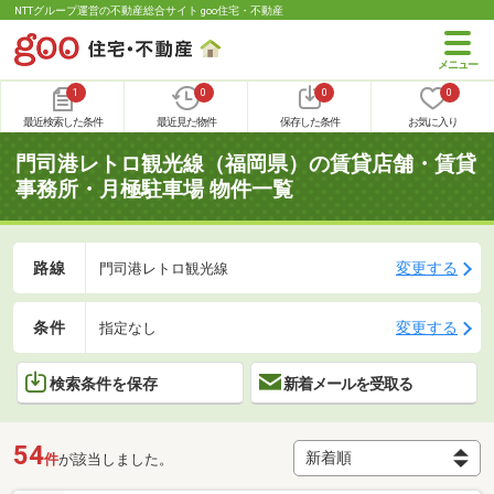
NTTグループ運営の不動産総合サイト goo住宅・不動産
1
0
0
0
最近検索した条件
最近見た物件
保存した条件
お気に入り
門司港レトロ観光線（福岡県）の賃貸店舗・賃貸
事務所・月極駐車場 物件一覧
路線
変更する
門司港レトロ観光線
条件
変更する
指定なし
検索条件を保存
新着メールを受取る
54
件
が該当しました。