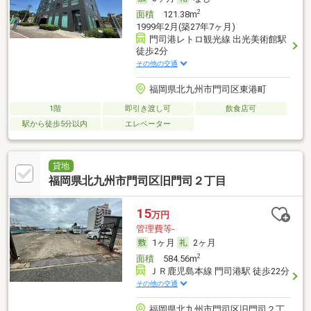
2
面積
121.38m
1999年2月(築27年7ヶ月)
門司港レトロ観光線 出光美術館駅
徒歩2分
その他の交通
福岡県北九州市門司区東港町
1階
即引き渡し可
飲食店可
駅から徒歩5分以内
エレベーター
貸地
福岡県北九州市門司区旧門司２丁目
15
万円
管理費等-
1ヶ月
2ヶ月
2
面積
584.56m
ＪＲ鹿児島本線 門司港駅 徒歩22分
その他の交通
福岡県北九州市門司区旧門司２丁