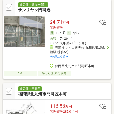
貸店舗（建物一部）
サンリヤン門司港
24.71
万円
管理費等-
12ヶ月
なし
2
面積
74.26m
2005年3月(築21年6ヶ月)
門司港レトロ観光線 九州鉄道記念
館駅 徒歩5分
その他の交通
福岡県北九州市門司区本町
1階
駅から徒歩5分以内
貸店舗・事務所
福岡県北九州市門司区本町
116.56
万円
管理費等282,011円