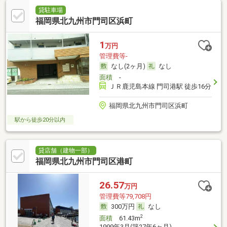
貸駐車場
福岡県北九州市門司区浜町
1
万円
管理費等-
なし(2ヶ月)
なし
面積
-
ＪＲ鹿児島本線 門司港駅 徒歩16分
福岡県北九州市門司区浜町
駅から徒歩20分以内
貸店舗（建物一部）
福岡県北九州市門司区港町
26.57
万円
管理費等79,708円
300万円
なし
2
面積
61.43m
1999年3月(築27年6ヶ月)