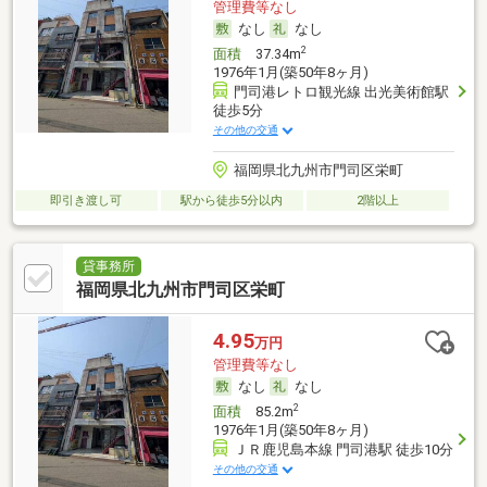
管理費等なし
なし
なし
2
面積
37.34m
1976年1月(築50年8ヶ月)
門司港レトロ観光線 出光美術館駅
徒歩5分
その他の交通
福岡県北九州市門司区栄町
即引き渡し可
駅から徒歩5分以内
2階以上
貸事務所
福岡県北九州市門司区栄町
4.95
万円
管理費等なし
なし
なし
2
面積
85.2m
1976年1月(築50年8ヶ月)
ＪＲ鹿児島本線 門司港駅 徒歩10分
その他の交通