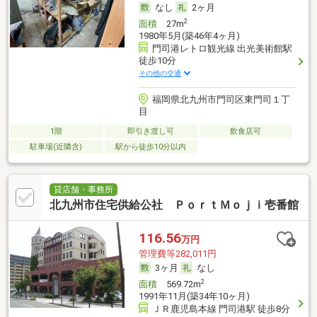
なし
2ヶ月
2
面積
27m
1980年5月(築46年4ヶ月)
門司港レトロ観光線 出光美術館駅
徒歩10分
その他の交通
福岡県北九州市門司区東門司１丁
目
1階
即引き渡し可
飲食店可
駐車場(近隣含)
駅から徒歩10分以内
貸店舗・事務所
北九州市住宅供給公社 ＰｏｒｔＭｏｊｉ壱番館
116.56
万円
管理費等282,011円
3ヶ月
なし
2
面積
569.72m
1991年11月(築34年10ヶ月)
ＪＲ鹿児島本線 門司港駅 徒歩8分