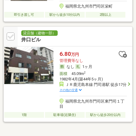
福岡県北九州市門司区栄町
即引き渡し可
駅から徒歩10分以内
2階以上
貸店舗（建物一部）
井口ビル
6.80
万円
管理費等なし
なし
1ヶ月
2
面積
45.09m
1982年4月(築44年5ヶ月)
ＪＲ鹿児島本線 門司港駅 徒歩17分
その他の交通
福岡県北九州市門司区東門司１丁
目
1階
駐車場(近隣含)
駅から徒歩20分以内