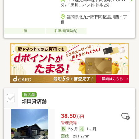
分/「黒川」バス停 停歩2分
福岡県北九州市門司区黒川西１丁
目
1階
駐車場(近隣含)
貸店舗
畑田貸店舗
38.50
万円
管理費等-
2ヶ月
1ヶ月
2
面積
231.27m