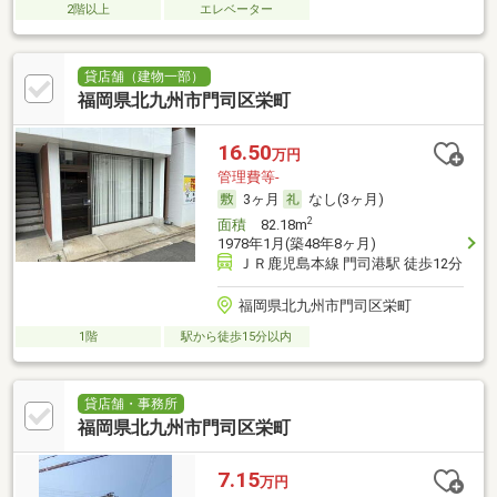
2階以上
エレベーター
貸店舗（建物一部）
福岡県北九州市門司区栄町
16.50
万円
管理費等-
3ヶ月
なし(3ヶ月)
2
面積
82.18m
1978年1月(築48年8ヶ月)
ＪＲ鹿児島本線 門司港駅 徒歩12分
福岡県北九州市門司区栄町
1階
駅から徒歩15分以内
貸店舗・事務所
福岡県北九州市門司区栄町
7.15
万円