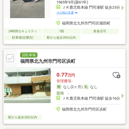
1965年9月(築61年)
ＪＲ鹿児島本線 門司港駅 徒歩25分
その他の交通
福岡県北九州市門司区畑田町
24時間セキュリティ
1階
飲食店可
駐車場(近隣含)
駅から徒歩20分以内
貸駐車場
福岡県北九州市門司区浜町
0.77
万円
管理費等-
なし(2ヶ月)
なし
面積
-
ＪＲ鹿児島本線 門司港駅 徒歩16分
福岡県北九州市門司区浜町
駅から徒歩20分以内