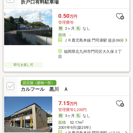
折戸口有料駐車場
0.50
万円
管理費等-
2ヶ月
なし
面積
-
ＪＲ鹿児島本線 門司港駅 徒歩36分
福岡県北九州市門司区大久保３丁
目
即引き渡し可
貸店舗（建物一部）
カルフール 黒川 Ａ
7.15
万円
管理費等2,200円
3ヶ月
なし
2
面積
52.17m
2001年9月(築25年)
ＪＲ鹿児島本線 門司港駅 バス11