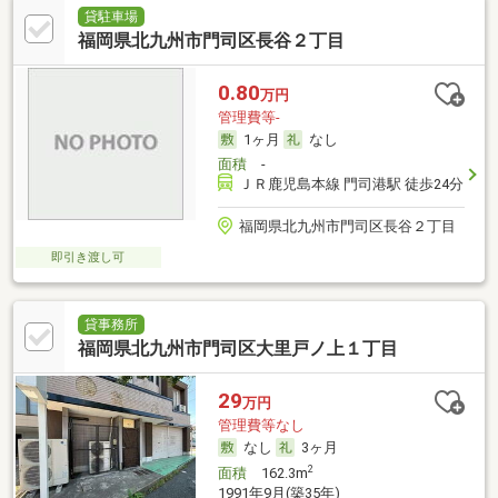
貸駐車場
福岡県北九州市門司区長谷２丁目
0.80
万円
管理費等-
1ヶ月
なし
面積
-
ＪＲ鹿児島本線 門司港駅 徒歩24分
福岡県北九州市門司区長谷２丁目
即引き渡し可
貸事務所
福岡県北九州市門司区大里戸ノ上１丁目
29
万円
管理費等なし
なし
3ヶ月
2
面積
162.3m
1991年9月(築35年)