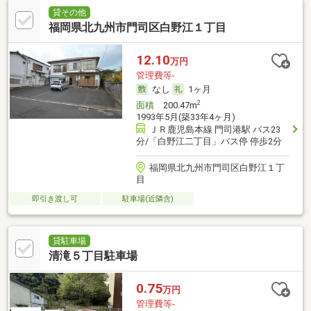
貸その他
福岡県北九州市門司区白野江１丁目
12.10
万円
管理費等-
なし
1ヶ月
2
面積
200.47m
1993年5月(築33年4ヶ月)
ＪＲ鹿児島本線 門司港駅 バス23
分/「白野江二丁目」バス停 停歩2分
福岡県北九州市門司区白野江１丁
目
即引き渡し可
駐車場(近隣含)
貸駐車場
清滝５丁目駐車場
0.75
万円
管理費等-