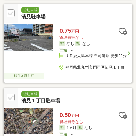
貸駐車場
清見駐車場
0.75
万円
管理費等なし
なし
なし
面積
-
ＪＲ鹿児島本線 門司港駅 徒歩22分
福岡県北九州市門司区清見１丁目
即引き渡し可
貸駐車場
清見１丁目駐車場
0.50
万円
管理費等なし
1ヶ月
なし
面積
-