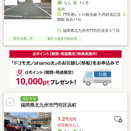
なし
1ヶ月
面積
-
門司港レトロ観光線 九州鉄道記念
館駅 徒歩11分
福岡県北九州市門司区清滝５丁目
即引き渡し可
駅から徒歩15分以内
貸駐車場
福岡県北九州市門司区浜町
1.21
万円
管理費等なし