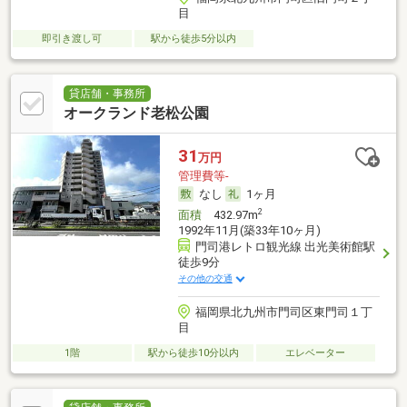
目
即引き渡し可
駅から徒歩5分以内
貸店舗・事務所
オークランド老松公園
31
万円
管理費等-
なし
1ヶ月
2
面積
432.97m
1992年11月(築33年10ヶ月)
門司港レトロ観光線 出光美術館駅
徒歩9分
その他の交通
福岡県北九州市門司区東門司１丁
目
1階
駅から徒歩10分以内
エレベーター