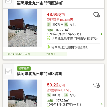
福岡県北九州市門司区港町
43.95
万円
管理費等489,618円
300万円
なし
2
面積
377.29m
1999年3月(築27年6ヶ月)
ＪＲ鹿児島本線 門司港駅 徒歩3分
福岡県北九州市門司区港町
駅から徒歩5分以内
2階以上
貸事務所
福岡県北九州市門司区港町
50.22
万円
管理費等62,772円
300万円
なし
2
面積
377.29m
1999年3月(築27年6ヶ月)