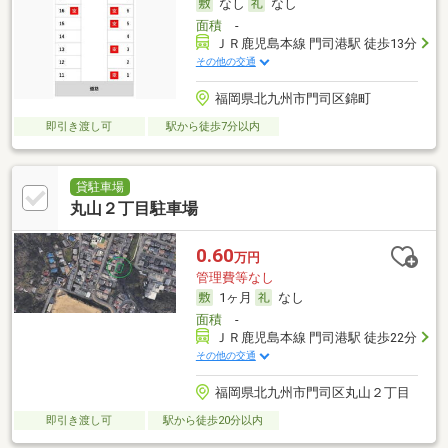
なし
なし
面積
-
ＪＲ鹿児島本線 門司港駅 徒歩13分
その他の交通
福岡県北九州市門司区錦町
即引き渡し可
駅から徒歩7分以内
貸駐車場
丸山２丁目駐車場
0.60
万円
管理費等なし
1ヶ月
なし
面積
-
ＪＲ鹿児島本線 門司港駅 徒歩22分
その他の交通
福岡県北九州市門司区丸山２丁目
即引き渡し可
駅から徒歩20分以内