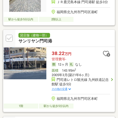
ＪＲ鹿児島本線 門司港駅 徒歩3分
福岡県北九州市門司区港町
駅から徒歩5分以内
2階以上
貸店舗（建物一部）
サンリヤン門司港
38.22
万円
管理費等-
12ヶ月
なし
2
面積
143.95m
2005年3月(築21年6ヶ月)
門司港レトロ観光線 九州鉄道記念
館駅 徒歩5分
その他の交通
福岡県北九州市門司区本町
1階
駅から徒歩5分以内