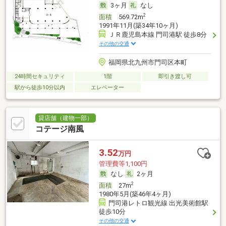
3ヶ月
なし
2
面積
569.72m
1991年11月(築34年10ヶ月)
ＪＲ鹿児島本線 門司港駅 徒歩8分
その他の交通
福岡県北九州市門司区本町
24時間セキュリティ
1階
即引き渡し可
駅から徒歩10分以内
エレベーター
貸店舗（建物一部）
コテージ南風
3.52
万円
管理費等1,100円
なし
2ヶ月
2
面積
27m
1980年5月(築46年4ヶ月)
門司港レトロ観光線 出光美術館駅
徒歩10分
その他の交通