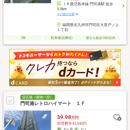
ＪＲ鹿児島本線 門司港駅 徒歩
5.3km
その他の交通
福岡県北九州市門司区大里戸ノ上
１丁目
1階
駐車場(近隣含)
駅から徒歩10分以内
貸店舗（建物一部）
門司港レトロハイマート １Ｆ
39.98
万円
管理費等35,540円
3ヶ月
なし