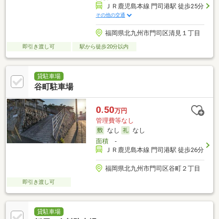
ＪＲ鹿児島本線 門司港駅 徒歩25分
その他の交通
福岡県北九州市門司区清見１丁目
即引き渡し可
駅から徒歩20分以内
貸駐車場
谷町駐車場
0.50
万円
管理費等なし
なし
なし
面積
-
ＪＲ鹿児島本線 門司港駅 徒歩26分
福岡県北九州市門司区谷町２丁目
即引き渡し可
貸駐車場