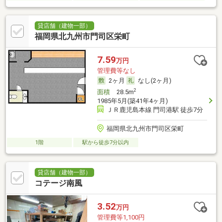
貸店舗（建物一部）
福岡県北九州市門司区栄町
7.59
万円
管理費等なし
2ヶ月
なし(2ヶ月)
2
面積
28.5m
1985年5月(築41年4ヶ月)
ＪＲ鹿児島本線 門司港駅 徒歩7分
福岡県北九州市門司区栄町
1階
駅から徒歩7分以内
貸店舗（建物一部）
コテージ南風
3.52
万円
管理費等1,100円