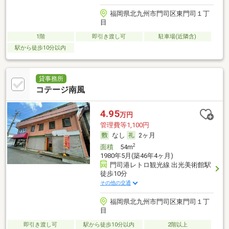
福岡県北九州市門司区東門司１丁
目
1階
即引き渡し可
駐車場(近隣含)
駅から徒歩10分以内
貸事務所
コテージ南風
4.95
万円
管理費等1,100円
なし
2ヶ月
2
面積
54m
1980年5月(築46年4ヶ月)
門司港レトロ観光線 出光美術館駅
徒歩10分
その他の交通
福岡県北九州市門司区東門司１丁
目
即引き渡し可
駅から徒歩10分以内
2階以上