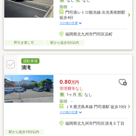
なし
なし
面積
-
門司港レトロ観光線 出光美術館駅
徒歩4分
その他の交通
福岡県北九州市門司区浜町
即引き渡し可
駅から徒歩5分以内
貸駐車場
清滝
0.80
万円
管理費等なし
1ヶ月
なし
面積
-
ＪＲ鹿児島本線 門司港駅 徒歩10分
その他の交通
福岡県北九州市門司区清滝５丁目
駅から徒歩10分以内