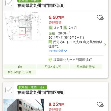
貸店舗・事務所
福岡県北九州市門司区浜町
6.60
万円
管理費等-
2ヶ月
2ヶ月
2
面積
28.08m
2011年4月(築15年5ヶ月)
門司港レトロ観光線 出光美術館駅
徒歩2分
その他の交通
福岡県北九州市門司区浜町
1階
即引き渡し可
駐車場(近隣含)
駅から徒歩5分以内
貸店舗（建物一部）
福岡県北九州市門司区栄町
8.25
万円
管理費等-