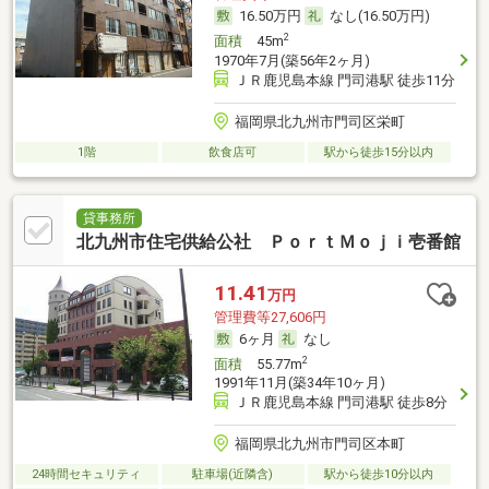
16.50万円
なし(16.50万円)
2
面積
45m
1970年7月(築56年2ヶ月)
ＪＲ鹿児島本線 門司港駅 徒歩11分
福岡県北九州市門司区栄町
1階
飲食店可
駅から徒歩15分以内
貸事務所
北九州市住宅供給公社 ＰｏｒｔＭｏｊｉ壱番館
11.41
万円
管理費等27,606円
6ヶ月
なし
2
面積
55.77m
1991年11月(築34年10ヶ月)
ＪＲ鹿児島本線 門司港駅 徒歩8分
福岡県北九州市門司区本町
24時間セキュリティ
駐車場(近隣含)
駅から徒歩10分以内