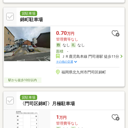
貸駐車場
錦町駐車場
0.70
万円
管理費等なし
なし
なし
面積
-
ＪＲ鹿児島本線 門司港駅 徒歩11分
その他の交通
福岡県北九州市門司区錦町
駅から徒歩10分以内
貸駐車場
〈門司区錦町〉月極駐車場
1
万円
管理費等なし