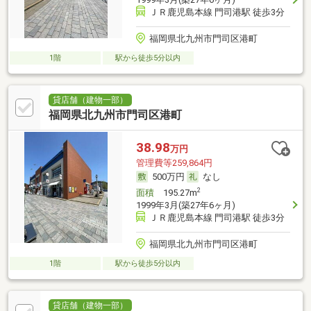
ＪＲ鹿児島本線 門司港駅 徒歩3分
福岡県北九州市門司区港町
1階
駅から徒歩5分以内
貸店舗（建物一部）
福岡県北九州市門司区港町
38.98
万円
管理費等259,864円
500万円
なし
2
面積
195.27m
1999年3月(築27年6ヶ月)
ＪＲ鹿児島本線 門司港駅 徒歩3分
福岡県北九州市門司区港町
1階
駅から徒歩5分以内
貸店舗（建物一部）