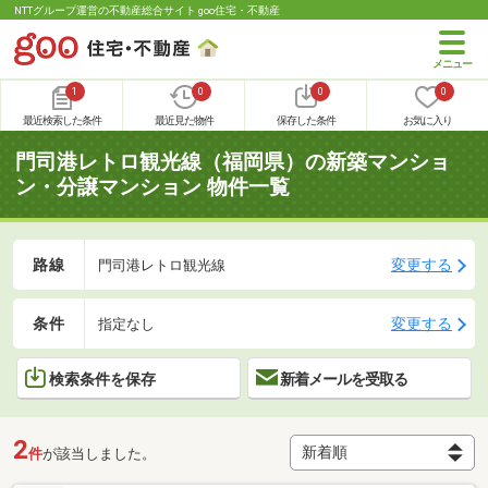
NTTグループ運営の不動産総合サイト goo住宅・不動産
1
0
0
0
最近検索した条件
最近見た物件
保存した条件
お気に入り
門司港レトロ観光線（福岡県）の新築マンショ
ン・分譲マンション 物件一覧
路線
変更する
門司港レトロ観光線
条件
変更する
指定なし
検索条件を保存
新着メールを受取る
2
件
が該当しました。