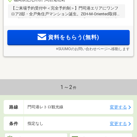
【ご来場予約受付中＜完全予約制＞】門司港エリアにワンフ
ロア2邸・全戸角住戸マンション誕生。ZEH-M-Oriented取得。
JR「門司港」駅徒歩10分（約800m）。「ハローデイ門司港
店」徒歩2分（約155m）。全戸ガス衣類乾燥機「乾太くん」
標準採用。
資料をもらう(無料)
※SUUMOのお問い合わせページへ移動します
1～2
件
路線
変更する
門司港レトロ観光線
条件
変更する
指定なし