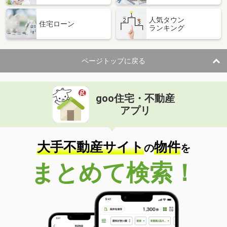
人気タウン
住宅ローン
ランキング
ページトップに戻る
goo住宅・不動産
アプリ
大手不動産サイト
物件
の
を
まとめて検索！