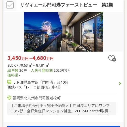
リヴィエール門司港ファーストビュー 第2期
3,450
4,680
万円～
万円
2
2
3LDK / 79.63m
～87.81m
総戸数
26戸
入居可能時期
2025年9月
価格帯
-
ＪＲ鹿児島本線「門司港」歩10分
西鉄バス「レトロ鎮西橋」歩4分
福岡県北九州市門司区老松町
【ご来場予約受付中＜完全予約制＞】門司港エリアにワンフ
ロア2邸・全戸角住戸マンション誕生。ZEH-M-Oriented取得。
JR「門司港」駅徒歩10分（約800m）。「ハローデイ門司港
店」徒歩2分（約155m）。全戸ガス衣類乾燥機「乾太くん」