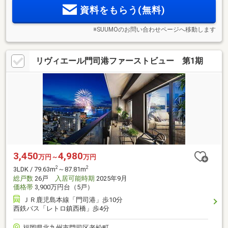
標準採用。
資料をもらう(無料)
※SUUMOのお問い合わせページへ移動します
リヴィエール門司港ファーストビュー 第1期
3,450
4,980
万円～
万円
2
2
3LDK / 79.63m
～87.81m
総戸数
26戸
入居可能時期
2025年9月
価格帯
3,900万円台（5戸）
ＪＲ鹿児島本線「門司港」歩10分
西鉄バス「レトロ鎮西橋」歩4分
福岡県北九州市門司区老松町